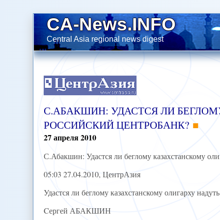
CA-News.INFO
Central Asia regional news digest
С.АБАКШИН: УДАСТСЯ ЛИ БЕГЛО
РОССИЙСКИЙ ЦЕНТРОБАНК?
27
апреля
2010
С.Абакшин: Удастся ли беглому казахстанскому ол
05:03 27.04.2010, ЦентрАзия
Удастся ли беглому казахстанскому олигарху надут
Cергей АБАКШИН