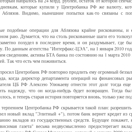
торый набралось на 24 млрд. рублей, остаток от которой сейча
дневкам, которые купили у Центробанка РФ же валюту, кото
л Аблязов. Видимо, нынешние попытки как-то связаны с по
ые подобные операции для Аблязова крайне рискованны, и
ом раю. Думается, что на столь рискованные шаги его толкнул
заметно похудел в последнее время, и он раздумывает, где бы
бу. По данным агентства "Интерфакс-ЦЭА", на 1 января 2010 г
им сведениям, активы БТА банка по состоянию на 1 марта 2010 
ей. Так что есть чем поживиться.
просил Центробанк РФ повторно продлить ему огромный беззал
года, когда директор департамента операций на финансовых 
ателя ЦБ РФ Алексею Улюкаеву отнести этот долг тогда еще 
вить надежду, что он когда-нибудь будет возвращен. Тогда б
илось, и теперь старая история повторяется вновь, только уже п
 терпением Центробанка РФ скрывается такой план: разрешит
вел новый вклад "Элитный +"), потом банк вернет кредит из с
ванию вкладов из государственных средств. Будущее покажет, 
висимая газета" весьма недвусмысленно предостерегает вкла