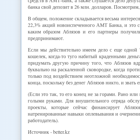
средств в АМТ-банк, а также слушается дело депут
банка свой депозит в 26 млн. долларов. Посмотрим
В общем, положение складывается весьма интересно
22,3% акций новоиспеченного АМТ Банка, и это со
каким образом Аблязов и его партнеры получил
предпринимают.
Если мы действительно имеем дело с еще одной "
кошелек, когда-то туго набитый краденными деньга
придумать другую причину того, что Аблязов вдр
буквально на раскаленной сковородке, когда прот
только под воздействием неотложной необходимос
конца, поскольку без денег Аблязов никто, и звать е
(Если это так, то его конец не за горами. Рано или
голыми руками. Для внушительного отряда обслу
проекты, которые сейчас финансирует Аблязо
натренированные навыки оплевывания и очернения 
работодатель).
Источник - better.kz