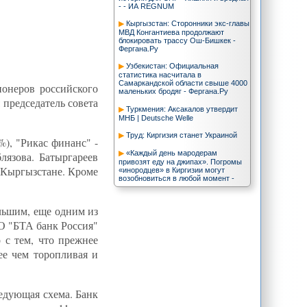
- - ИА REGNUM
Кыргызстан: Сторонники экс-главы
МВД Конгантиева продолжают
блокировать трассу Ош-Бишкек -
Фергана.Ру
Узбекистан: Официальная
статистика насчитала в
Самаркандской области свыше 4000
ионеров российского
маленьких бродяг - Фергана.Ру
председатель совета
Туркмения: Аксакалов утвердит
МНБ | Deutsche Welle
Труд: Киргизия станет Украиной
), "Рикас финанс" -
«Каждый день мародерам
лязова. Батыргареев
привозят еду на джипах». Погромы
в Кыргызстане. Кроме
«инородцев» в Киргизии могут
возобновиться в любой момент -
Новые Известия
Революция бьет не по паспорту - В
ольшим, еще одним из
Киргизии стали сажать всех, кто
стоял близко и не очень к клану
ОО "БТА банк Россия"
Бакиева
 с тем, что прежнее
Экспресс-выдача // Радиостанция
ее чем торопливая и
"Эхо Москвы"
Таджикистан-Узбекистан: Душанбе
и Ташкент снова попробуют
помириться - Фергана.Ру
едующая схема. Банк