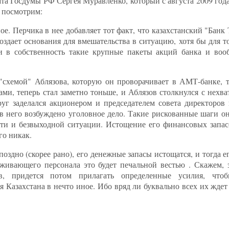
ата Госдумы РФ Сергея Муравленко, который с августа 2009 года
, посмотрим:
е. Перчика в нее добавляет тот факт, что казахстанский "Банк
здает основания для вмешательства в ситуацию, хотя бы для т
и в собственность такие крупные пакеты акций банка и вооб
схемой" Аблязова, которую он проворачивает в АМТ-банке, то
ми, теперь стал заметно тоньше, и Аблязов столкнулся с нехва
уг заделался акционером и председателем совета директоров 
ив него возбуждено уголовное дело. Такие рискованные шаги о
ти и безвыходной ситуации. Истощение его финансовых запасо
го никак.
 поздно (скорее рано), его денежные запасы истощатся, и тогда 
живающего персонала это будет печальной вестью . Скажем,
в, придется потом прилагать определенные усилия, чтоб
Казахстана в нечто иное. Ибо вряд ли буквально всех их ждет