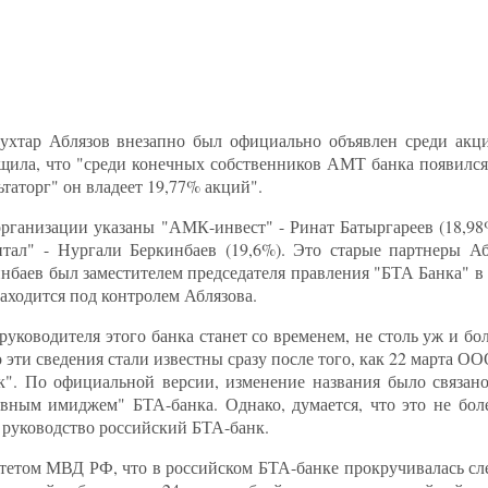
ухтар Аблязов внезапно был официально объявлен среди акц
щила, что "среди конечных собственников АМТ банка появился 
таторг" он владеет 19,77% акций".
рганизации указаны "АМК-инвест" - Ринат Батыргареев (18,98%
тал" - Нургали Беркинбаев (19,6%). Это старые партнеры Аб
инбаев был заместителем председателя правления "БТА Банка" 
находится под контролем Аблязова.
руководителя этого банка станет со временем, не столь уж и б
 эти сведения стали известны сразу после того, как 22 марта О
". По официальной версии, изменение названия было связано
ивным имиджем" БТА-банка. Однако, думается, что это не бол
 руководство российский БТА-банк.
тетом МВД РФ, что в российском БТА-банке прокручивалась сл