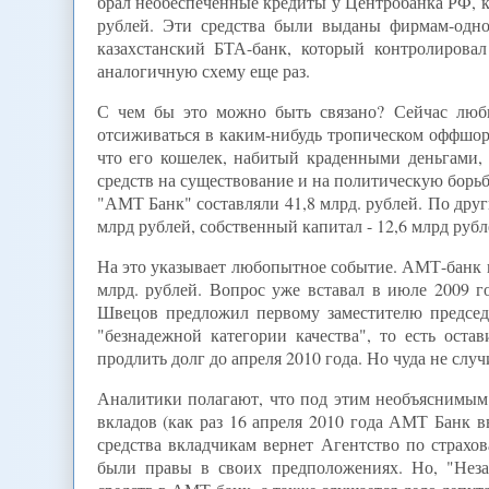
брал необеспеченные кредиты у Центробанка РФ, ко
рублей. Эти средства были выданы фирмам-одно
казахстанский БТА-банк, который контролирова
аналогичную схему еще раз.
С чем бы это можно быть связано? Сейчас люб
отсиживаться в каким-нибудь тропическом оффшорн
что его кошелек, набитый краденными деньгами, 
средств на существование и на политическую борь
"АМТ Банк" составляли 41,8 млрд. рублей. По друг
млрд рублей, собственный капитал - 12,6 млрд рубл
На это указывает любопытное событие. АМТ-банк 
млрд. рублей. Вопрос уже вставал в июле 2009 
Швецов предложил первому заместителю председ
"безнадежной категории качества", то есть оста
продлить долг до апреля 2010 года. Но чуда не случ
Аналитики полагают, что под этим необъяснимым
вкладов (как раз 16 апреля 2010 года АМТ Банк в
средства вкладчикам вернет Агентство по страхо
были правы в своих предположениях. Но, "Неза