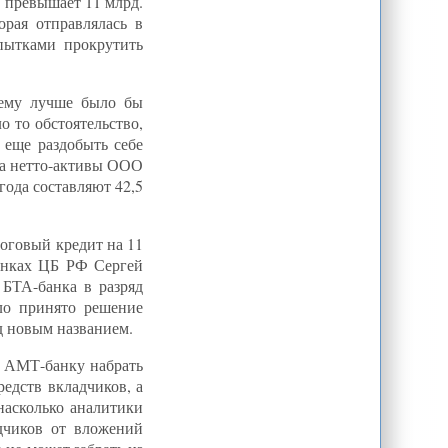
с превышает 11 млрд.
Революция бьет не по паспорту - В
Киргизии стали сажать всех, кто
рая отправлялась в
стоял близко и не очень к клану
Бакиева
пытками прокрутить
ПОЛИТ.РУ \ \ Наука о расах
Когда Иран получит атомную
 ему лучше было бы
бомбу :: Время новостей
о то обстоятельство,
CA-NEWS : События в Киргизии
 еще раздобыть себе
это не революция, а борьба за
власть - Назарбаев
ода нетто-активы ООО
США и Казахстан продолжат
года составляют 42,5
сотрудничество по стабилизации
ситуации в Киргизии - МИД РК
Таджикистан намерен укреплять
оговый кредит на 11
отношения со странами СНГ, прежде
всего с Россией - Э.Рахмон
рынках ЦБ РФ Сергей
CA-NEWS : Доктора стерилизуют
БТА-банка в разряд
узбекских женщин без их согласия
ыло принято решение
CA-NEWS : ВБ: Выход из кризиса в
од новым названием.
странах Восточной Европы и
Центральной Азии будет медленным
ь АМТ-банку набрать
Trend News: В столице
Кыргызстана начал работу
редств вкладчиков, а
Молодежный форум
насколько аналитики
Trend News: В Ташкенте обсудят
дчиков от вложений
сотрудничество между
Таджикистаном и Узбекистаном