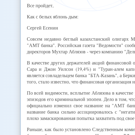
Все пройдет,
Как с белых яблонь дым:
Сергей Есенин
Совсем недавно беглый казахстанский олигарх М
"АМТ банка". Российская газета "Ведомости" сооб
директоров Мухтар Аблязов - через компанию "Дель
В качестве других держателей акций финансовой о
Сара и Джон Уилсон (19,4%) и "Туран-алем капи
является совладельцем банка "БТА-Казань", а Берк
того, стало известно, что финансовая организация 
По всей видимости, всплытие Аблязова в качестве 
эпизодов его криминальной эпопеи. Дело в том, что
официально изменил свое название на "АМТ банк
название банка сильно ассоциировалось с "негат
плохо замаскированная попытка захватить под свое
Раньше, как было установлено Следственным коми