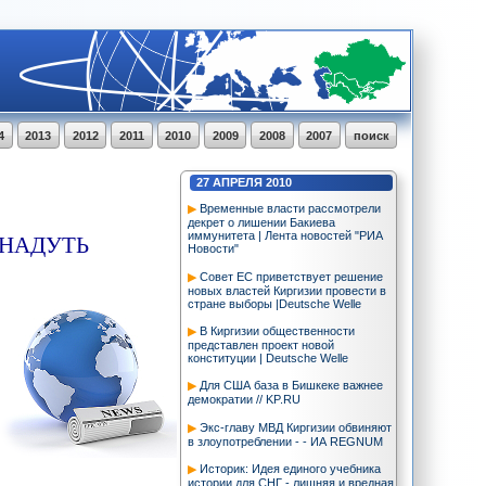
4
2013
2012
2011
2010
2009
2008
2007
поиск
27
АПРЕЛЯ
2010
Временные власти рассмотрели
декрет о лишении Бакиева
 НАДУТЬ
иммунитета | Лента новостей "РИА
Новости"
Совет ЕС приветствует решение
новых властей Киргизии провести в
стране выборы |Deutsche Welle
В Киргизии общественности
представлен проект новой
конституции | Deutsche Welle
Для США база в Бишкеке важнее
демократии // KP.RU
Экс-главу МВД Киргизии обвиняют
в злоупотреблении - - ИА REGNUM
Историк: Идея единого учебника
истории для СНГ - лишняя и вредная