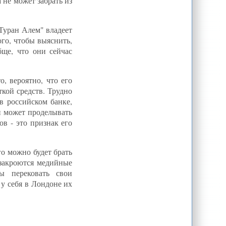
 не может забрать из
Trend News: Курманбек Бакиев
заочно обвинен в организации
убийств и злоупотреблении
 Туран Алем" владеет
положением (ДОПОЛНЕНО)
ого, чтобы выяснить,
CA-NEWS : «Мнение читателей».
А.Аземкулова: Какая же форма
ще, что они сейчас
правления для Кыргызстана
наиболее приемлемая?
Отстранено от должностей
, вероятно, что его
руководство Погранслужбы Киргизии
ткой средств. Трудно
Н.Кузьмин: Тотальная
неэффективность. Восстановить
в российском банке,
государственное управление в
н может проделывать
Киргизии сегодня не может никто
в - это признак его
Д.Ювачев: Хозяин слова без дела.
Из Бакиева выпал стержень, он
просто юлит и пытается выкрутиться
Женским крылом "Хизб-ут-Тахрир"
его можно будет брать
в Узбекистане руководит Мушарраф
 закроются медийные
Худойбердыева из поселка Назарбек
ы перековать свои
Eurasia Review: Подарок Бакиева.
Роль России в киргизском восстании
 у себя в Лондоне их
теперь ясна
CounterPunch: Демонизация
Ирана. Ни одна израильская военная
акция не сможет осуществиться без
полной поддержки США