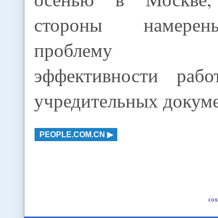
стороны намерен
проблему п
эффективности раб
учредительных докум
PEOPLE.COM.CN
сох