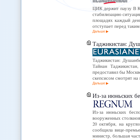
ЦИК держит паузу В Ки
стабилизацию ситуаци
площадях каждый день
отступает перед таким
Дальше
Таджикистан: Душан
Таджикистан: Душанбе 
Тайнан Таджикистан,
предоставил бы Москве
скепсисом смотрят на 
Дальше
Из-за июньских б
Из-за июньских бесп
вооруженных столкнов
20 октября, на круг
сообщила вице-премь
министр, большая час