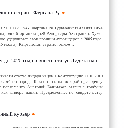
истов стран - Фергана.Ру
2010 17:43 msk, Фергана.Ру Туркменистан занял 176-е
ународной организацией Репортеры без границ. Хуже,
но удерживает свои позиции аутсайдеров с 2005 года.
15 место). Кыргызстан утратил былое …
ести статус Лидера нации в Конституцию - Фергана.Ру
 внести статус Лидера нации в Конституцию 21.10.2010
Ассамблеи народа Казахстана, на которой президенту
ат парламента Анатолий Башмаков заявил с трибуны
 как Лидера нации. Предложение, по свидетельству
ный курьер