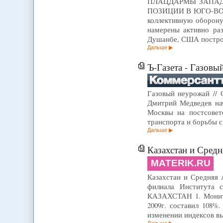
ПЛАЦДАРМЫ ЗАПАДА
ПОЗИЦИИ В ЮГО-ВОСТ
коллективную оборону
намерены активно раз
Душанбе, США построя
Дальше
Ъ-Газета - Газовы
Газовый неурожай // 
Дмитрий Медведев нач
Москвы на постсовет
транспорта и борьбы 
Дальше
Казахстан и Средня
MATERIK.RU
Казахстан и Средняя А
филиала Института с
КАЗАХСТАН 1. Монитор
2009г. составил 108%
изменении индексов вы
Дальше