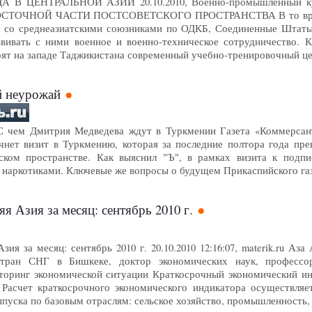
 В ЦЕНТРАЛЬНОЙ АЗИИ 20.10.2010, Военно-промышленны
ОЧНОЙ ЧАСТИ ПОСТСОВЕТСКОГО ПРОСТРАНСТВА В то время ка
 со среднеазиатскими союзниками по ОДКБ, Соединенные Штаты 
вивать с ними военное и военно-техническое сотрудничество. К
т на западе Таджикистана современный учебно-тренировочный ц
й неурожай
С чем Дмитрия Медведева ждут в Туркмении Газета «Коммерсантъ
нет визит в Туркмению, которая за последние полтора года пре
ском пространстве. Как выяснил "Ъ", в рамках визита к подпи
с наркотиками. Ключевые же вопросы о будущем Прикаспийского га
я Азия за месяц: сентябрь 2010 г.
зия за месяц: сентябрь 2010 г. 20.10.2010 12:16:07, materik.ru 
тран СНГ в Бишкеке, доктор экономических наук, профессор 
инг экономической ситуации Краткосрочный экономический инди
. Расчет краткосрочного экономического индикатора осуществляе
пуска по базовым отраслям: сельское хозяйство, промышленность,