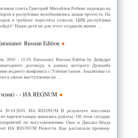
висимая газета Григорий Михайлов Робкие надежды на
оров в республике возобновились акции протеста. На
оров и требуют пересчета голосов. ЦИК республики
ройдут! Наши дети не для этого отдавали жизни …
sianet: Russian Edition
010 - 12:19, Eurasianet: Russian Edition by Дейрдре
овыгодного договора, в рамках которого Душанбе
нии водного конфликта с Узбекистаном. Аналитики со
етил в своем выступлении на …
ргизия) - - ИА REGNUM
:44 20.10.2010, ИА REGNUM В результате массовых
яч киргизстанцев лишились работы. Об этом сегодня,
ероприятий по восстановлению Оша и Джалал-Абада
дент ИА REGNUM Новости. Как рассказала премьер-