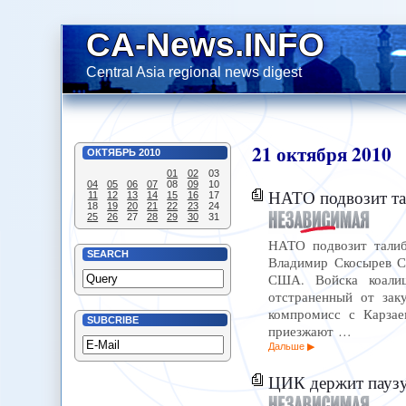
CA-News.INFO
Central Asia regional news digest
21
октября
2010
ОКТЯБРЬ
2010
01
02
03
04
05
06
07
08
09
10
НАТО подвозит тал
11
12
13
14
15
16
17
18
19
20
21
22
23
24
25
26
27
28
29
30
31
НАТО подвозит талибо
SEARCH
Владимир Скосырев Се
США. Войска коалиц
отстраненный от зак
компромисс с Карза
SUBCRIBE
приезжают …
Дальше
ЦИК держит паузу 