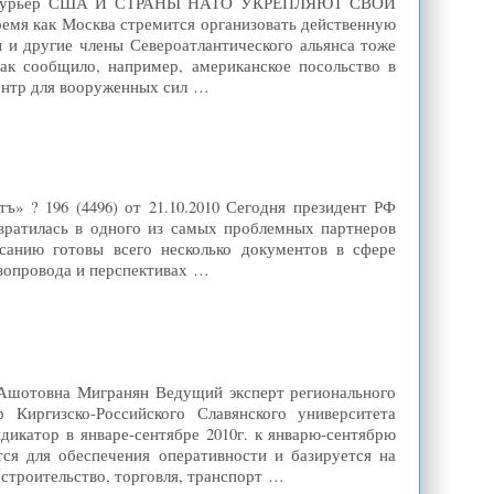
й курьер США И СТРАНЫ НАТО УКРЕПЛЯЮТ СВОИ
к Москва стремится организовать действенную
и другие члены Североатлантического альянса тоже
ак сообщило, например, американское посольство в
ентр для вооруженных сил …
» ? 196 (4496) от 21.10.2010 Сегодня президент РФ
вратилась в одного из самых проблемных партнеров
санию готовы всего несколько документов в сфере
зопровода и перспективах …
Аза Ашотовна Мигранян Ведущий эксперт регионального
Киргизско-Российского Славянского университета
катор в январе-сентябре 2010г. к январю-сентябрю
тся для обеспечения оперативности и базируется на
 строительство, торговля, транспорт …