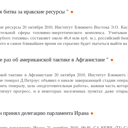
я битва за иракские ресурсы "
кие ресурсы 20 октября 2010, Институт Ближнего Востока Э.О. Ка
ятельной сферы топливно-энергетического комплекса. Учитыва
убого топлива» составляет около 46,4 млн куб. м.), российский би
что в самое ближайшее время он серьезно будет пытаться выйти на
 раз об американской тактике в Афганистане "
кой тактике в Афганистане 20 октября 2010, Институт Ближнег
не генерал Д.Петрэус объявил о начале завершающей стадии опер
ерить генералу, шла «подготовительная работа», важная часть кото
игнут прогресс, и в некоторых населенных пунктах даже откры
 принял делегацию парламента Ирана
цию парламента Ирана 21 октября 2010, 09:49, CA-NEWS (TJ) C