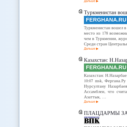
Дальше
Туркменистан воше
FERGHANA.RU
Туркменистан вошел в 
место из 178 возможн
чем в Туркмении, журн
Среди стран Централь
Дальше
Казахстан: Н.Назарбаев
FERGHANA.RU
Казахстан: Н.Назарбае
10:07 msk, Фергана.Р
Нурсултану Назарбае
Ассамблеи, что счит
Азаттык, …
Дальше
ПЛАЦДАРМЫ ЗАП