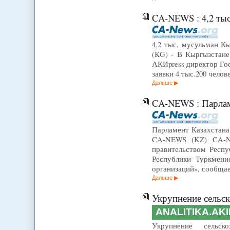
CA-NEWS : 4,2 тыс
4,2 тыс. мусульман К
(KG) - В Кыргызстане
АКИpress директор Гос
заявки 4 тыс.200 чело
Дальше
CA-NEWS : Парламент
Парламент Казахстана
CA-NEWS (KZ) CA-NE
правительством Респу
Республики Туркмени
организаций», сообщае
Дальше
Укрупнение сельс
ANALITIKA.AK
Укрупнение сельск