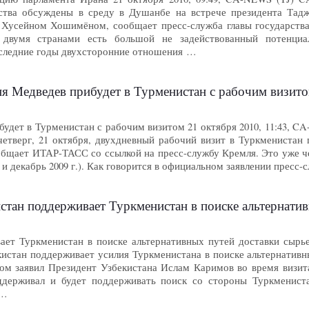
ества обсуждены в среду в Душанбе на встрече президента Тад
с Хусейном Хошимёном, сообщает пресс-служба главы государства
двумя странами есть большой не задействованный потенциал
оследние годы двухсторонние отношения …
я Медведев прибудет в Турменистан с рабочим визит
будет в Турменистан с рабочим визитом 21 октября 2010, 11:43,
четверг, 21 октября, двухдневный рабочий визит в Туркменистан
бщает ИТАР-ТАСС со ссылкой на пресс-службу Кремля. Это уже ч
ь и декабрь 2009 г.). Как говорится в официальном заявлении пресс
стан поддерживает Туркменистан в поиске альтернати
ает Туркменистан в поиске альтернативных путей доставки сырье
истан поддерживает усилия Туркменистана в поиске альтернативн
ом заявил Президент Узбекистана Ислам Каримов во время визита
оддерживал и будет поддерживать поиск со стороны Туркменист
 …