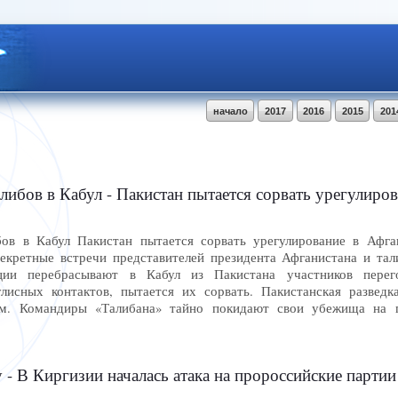
начало
2017
2016
2015
201
ибов в Кабул - Пакистан пытается сорвать урегулирова
в в Кабул Пакистан пытается сорвать урегулирование в Афгани
кретные встречи представителей президента Афганистана и тал
ии перебрасывают в Кабул из Пакистана участников перег
улисных контактов, пытается их сорвать. Пакистанская развед
ем. Командиры «Талибана» тайно покидают свои убежища на
- В Киргизии началась атака на пророссийские партии