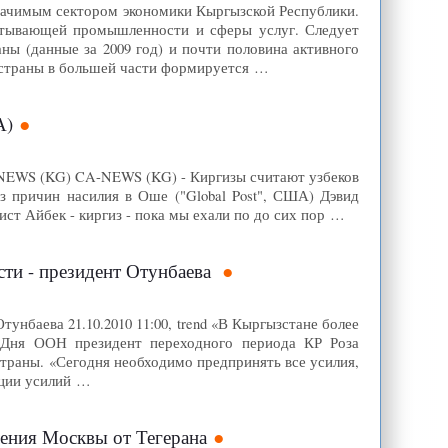
значимым сектором экономики Кыргызской Республики.
абатывающей промышленности и сферы услуг. Следует
аны (данные за 2009 год) и почти половина активного
 страны в большей части формируется …
А)
CA-NEWS (KG) CA-NEWS (KG) - Киргизы считают узбеков
з причин насилия в Оше ("Global Post", США) Дэвид
ксист Айбек - киргиз - пока мы ехали по до сих пор …
сти - президент Отунбаева
унбаева 21.10.2010 11:00, trend «В Кыргызстане более
и Дня ООН президент переходного периода КР Роза
страны. «Сегодня необходимо предпринять все усилия,
ации усилий …
ления Москвы от Тегерана