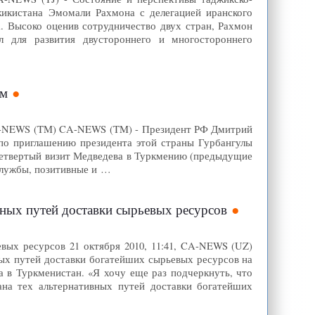
жикистана Эмомали Рахмона с делегацией иранского
. Высоко оценив сотрудничество двух стран, Рахмон
 для развития двустороннего и многостороннего
ом
 CA-NEWS (TM) CA-NEWS (TM) - Президент РФ Дмитрий
 по приглашению президента этой страны Гурбангулы
етвертый визит Медведева в Туркмению (предыдущие
-службы, позитивные и …
вных путей доставки сырьевых ресурсов
вых ресурсов 21 октября 2010, 11:41, CA-NEWS (UZ)
ых путей доставки богатейших сырьевых ресурсов на
 в Туркменистан. «Я хочу еще раз подчеркнуть, что
ана тех альтернативных путей доставки богатейших