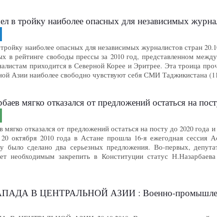
л в тройку наиболее опасных для независимых журнал
тройку наиболее опасных для независимых журналистов стран 20.10.
ых в рейтинге свободы прессы за 2010 год, представленном межд
алистам приходится в Северной Корее и Эритрее. Эта троица проч
ной Азии наиболее свободно чувствуют себя СМИ Таджикистана (1
 мягко отказался от предложений остаться на посту до 2020 года и вн
в мягко отказался от предложений остаться на посту до 2020 года и
у 20 октября 2010 года в Астане прошла 16-я ежегодная сессия 
ву было сделано два серьезных предложения. Во-первых, депут
ает необходимым закрепить в Конституции статус Н.Назарбаева
АДА В ЦЕНТРАЛЬНОЙ АЗИИ : Военно-промышлен