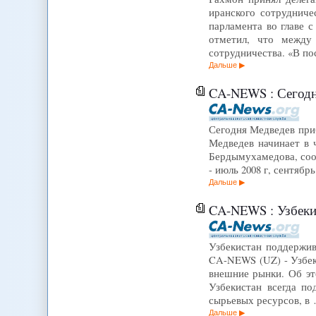
иранского сотруднич
парламента во главе 
отметил, что между 
сотрудничества. «В п
Дальше
CA-NEWS : Сегодн
Сегодня Медведев при
Медведев начинает в 
Бердымухамедова, соо
- июль 2008 г, сентябр
Дальше
CA-NEWS : Узбеки
Узбекистан поддержив
CA-NEWS (UZ) - Узбек
внешние рынки. Об эт
Узбекистан всегда п
сырьевых ресурсов, в
Дальше