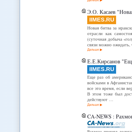
Э.О. Касаев "Нова
IIMES.RU
Новая битва за иракс
отрасли как самосто
(суточная добыча «гол
связи можно ожидать, 
Дальше
Е.Е.Кирсанов "Еще
IIMES.RU
Еще раз об американс
войсками в Афганиста
все это время, если в
В этом тоже был дост
действуют …
Дальше
CA-NEWS : Рахмон
Рахмон принял делега