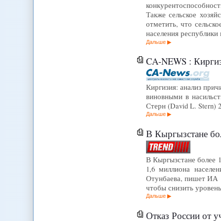
конкурентоспособност
Также сельское хозяй
отметить, что сельско
населения республики
Дальше
CA-NEWS : Киргизи
Киргизия: анализ прич
виновными в насильст
Стерн (David L. Stern)
Дальше
В Кыргызстане бол
В Кыргызстане более 1
1,6 миллиона населе
Отунбаева, пишет ИА "
чтобы снизить уровень
Дальше
Отказ России от у