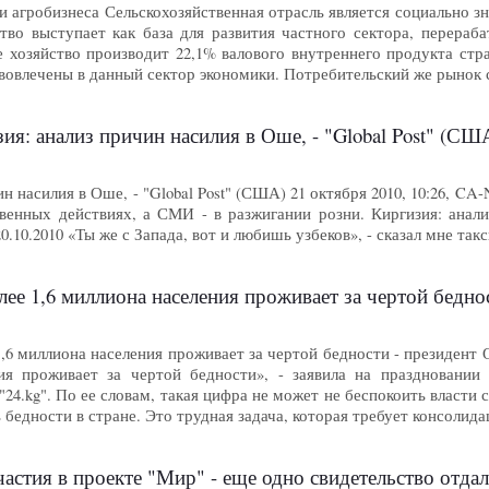
и агробизнеса Сельскохозяйственная отрасль является социально 
ство выступает как база для развития частного сектора, перер
е хозяйство производит 22,1% валового внутреннего продукта стр
 вовлечены в данный сектор экономики. Потребительский же рынок
я: анализ причин насилия в Оше, - "Global Post" (СШ
ин насилия в Оше, - "Global Post" (США) 21 октября 2010, 10:26, 
венных действиях, а СМИ - в разжигании розни. Киргизия: анали
 20.10.2010 «Ты же с Запада, вот и любишь узбеков», - сказал мне та
ее 1,6 миллиона населения проживает за чертой бедно
,6 миллиона населения проживает за чертой бедности - президент От
ния проживает за чертой бедности», - заявила на праздновани
24.kg". По ее словам, такая цифра не может не беспокоить власти 
 бедности в стране. Это трудная задача, которая требует консолид
частия в проекте "Мир" - еще одно свидетельство отда