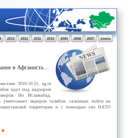
4
2013
2012
2011
2010
2009
2008
2007
поиск
ние в Афганистане
стане 2010-10-21, ng.ru
ибов идут под надзором
оворов. Но Исламабад,
ка уничтожает лидеров талибов, склонных пойти на
 пакистанской территории и с помощью сил НАТО