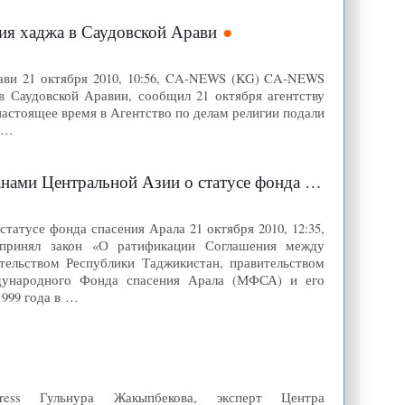
ия хаджа в Саудовской Арави
рави 21 октября 2010, 10:56, CA-NEWS (KG) CA-NEWS
в Саудовской Аравии, сообщил 21 октября агентству
настоящее время в Агентство по делам религии подали
а …
ральной Азии о статусе фонда спасения Арала
атусе фонда спасения Арала 21 октября 2010, 12:35,
принял закон «О ратификации Соглашения между
тельством Республики Таджикистан, правительством
ждународного Фонда спасения Арала (МФСА) и его
1999 года в …
Иpress Гульнура Жакыпбекова, эксперт Центра