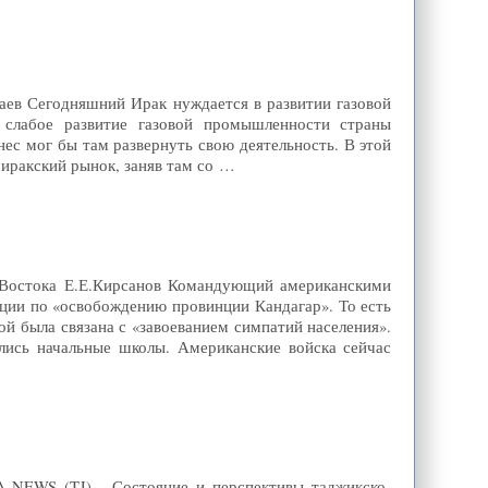
саев Сегодняшний Ирак нуждается в развитии газовой
я слабое развитие газовой промышленности страны
знес мог бы там развернуть свою деятельность. В этой
 иракский рынок, заняв там со …
о Востока Е.Е.Кирсанов Командующий американскими
ации по «освобождению провинции Кандагар». То есть
рой была связана с «завоеванием симпатий населения».
лись начальные школы. Американские войска сейчас
A-NEWS (TJ) - Состояние и перспективы таджикско-