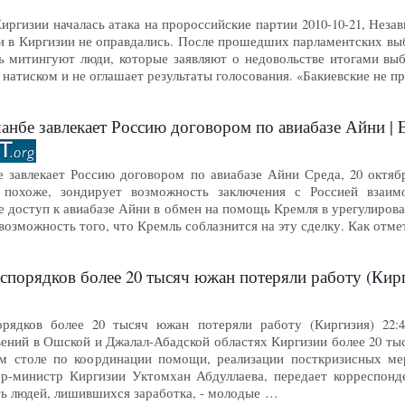
ргизии началась атака на пророссийские партии 2010-10-21, Неза
и в Киргизии не оправдались. После прошедших парламентских выб
 митингуют люди, которые заявляют о недовольстве итогами выб
 натиском и не оглашает результаты голосования. «Бакиевские не п
бе завлекает Россию договором по авиабазе Айни | Eura
завлекает Россию договором по авиабазе Айни Среда, 20 октября, 2
 похоже, зондирует возможность заключения с Россией взаим
 доступ к авиабазе Айни в обмен на помощь Кремля в урегулирова
возможность того, что Кремль соблазнится на эту сделку. Как отм
еспорядков более 20 тысяч южан потеряли работу (Ки
орядков более 20 тысяч южан потеряли работу (Киргизия) 22
ений в Ошской и Джалал-Абадской областях Киргизии более 20 тыс
лом столе по координации помощи, реализации посткризисных м
ер-министр Киргизии Уктомхан Абдуллаева, передает корреспон
ть людей, лишившихся заработка, - молодые …