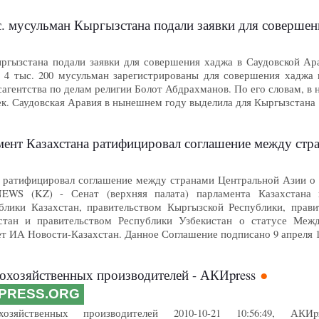
. мусульман Кыргызстана подали заявки для совершен
ыргызстана подали заявки для совершения хаджа в Саудовской А
 4 тыс. 200 мусульман зарегистрированы для совершения хаджа 
агентства по делам религии Болот Абдрахманов. По его словам, в 
век. Саудовская Аравия в нынешнем году выделила для Кыргызстан
 Казахстана ратифицировал соглашение между странами Цент
 ратифицировал соглашение между странами Центральной Азии о ст
WS (KZ) - Сенат (верхняя палата) парламента Казахстана 
блики Казахстан, правительством Кыргызской Республики, прави
стан и правительством Республики Узбекистан о статусе Ме
т ИА Новости-Казахстан. Данное Соглашение подписано 9 апреля 
кохозяйственных производителей - АКИpress
IPRESS.ORG
охозяйственных производителей 2010-10-21 10:56:49, АК