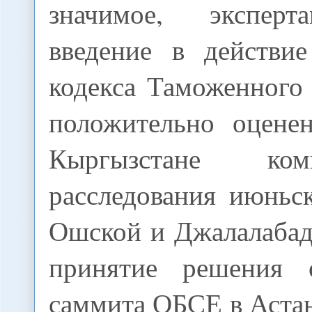
значимое, экспер
введение в действи
кодекса Таможенного
положительно оцене
Кыргызстане ко
расследования июньс
Ошской и Джалалабад
принятие решения 
саммита ОБСЕ в Аста