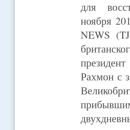
для восс
ноября 20
NEWS (TJ)
британско
президен
Рахмон с 
Великобр
прибывш
двухднев