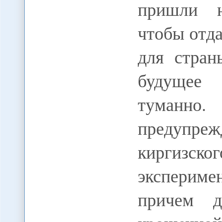
пришли н
чтобы отда
для стран
будущее
туманно.
предупр
киргиз
экспериме
причем д