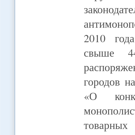
законодат
антимоноп
2010 года
свыше 4
распоряж
городов н
«О конк
монополи
товарных