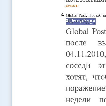
Дальше
Global Post: Нестаб
Global Pos
после вы
04.11.201
соседи эт
хотят, чт
поражени
недели п