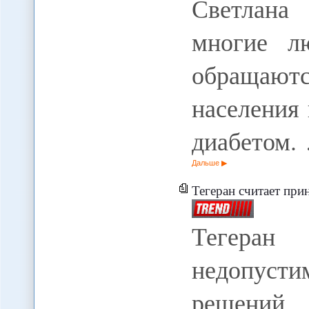
Светлана
многие л
обращаютс
населения
диабетом.
Дальше
Тегеран считает принципиально н
Тегеран
недопус
решений 