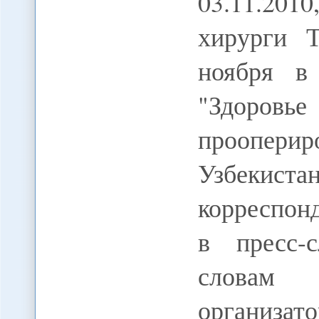
03.11.201
хирурги 
ноября в
"Здоров
проопер
Узбекис
корреспо
в пресс-
словам 
организат