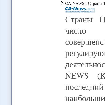
CA-NEWS : Страны Центральной Азии вошли в
Страны Ц
число 
совершенс
регулиру
деятельнос
NEWS (K
последни
наибольш