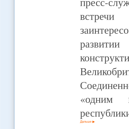
пресс-служ
встре
заинтере
развит
конструк
Великобр
Соединен
«одним 
республик
Дальше