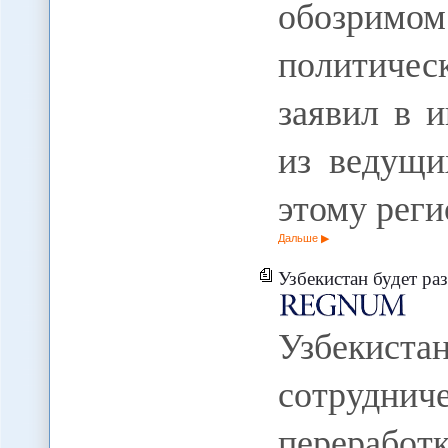
обозримо
политичес
заявил в 
из ведущи
этому рег
Дальше
Узбекистан будет развивать с
Узбекис
сотруднич
перерабо