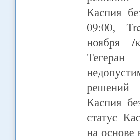
Каспия бе
09:00, T
ноября /
Тегеран
недопус
решений 
Каспия бе
статус Ка
на основе