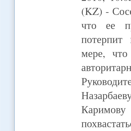
(KZ) - Сос
что ее пр
потерпит 
мере, что
авторит
Руководит
Назарбае
Каримов
похваста