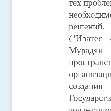
тех пробле
необход
решений.
("Иратес 
Мурадян 
пространс
организа
создания
Государст
коллектив