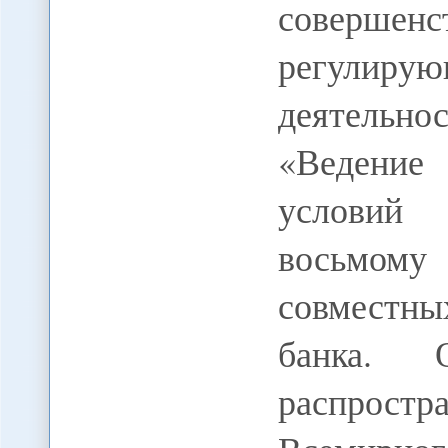
совершенс
регулиру
деятельнос
«Ведение
условий 
восьмом
совместны
банка. 
распростр