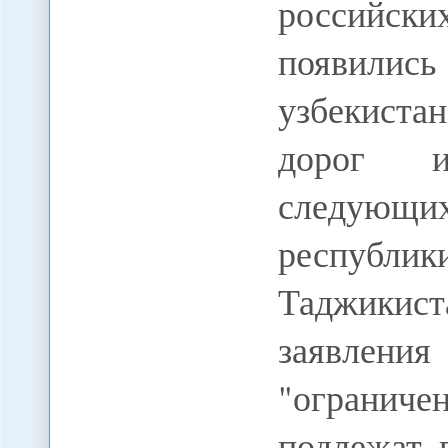
российск
появили
узбекиста
дорог и
следующ
республ
Таджикис
заявлени
"ограни
подлежат 