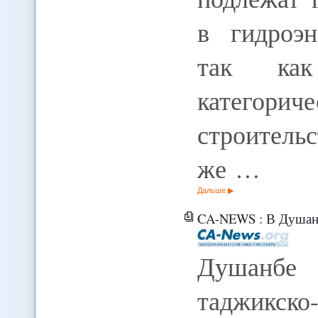
в гидроэн
так как
категори
строитель
же …
Дальше
CA-NEWS : В Душанбе обсуждены 
Душанбе
таджикско