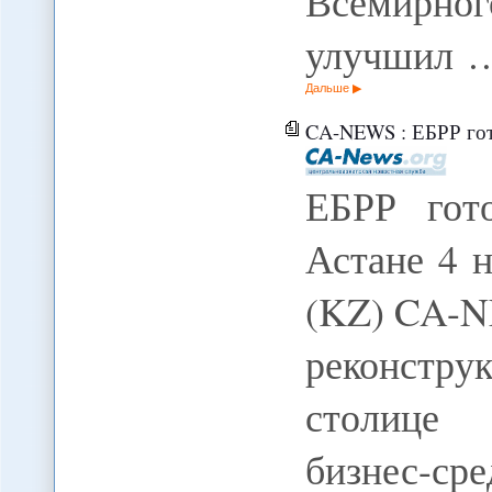
Всемирн
улучшил 
Дальше
CA-NEWS : ЕБРР гот
ЕБРР гот
Астане 4 
(KZ) CA-N
реконстр
столице 
бизнес