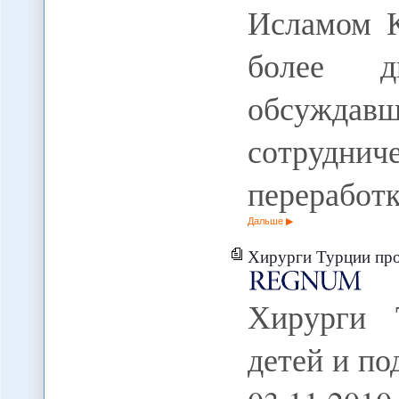
Исламом К
более д
обсужд
сотрудниче
переработ
Дальше
Хирурги Турции проопер
Хирурги 
детей и по