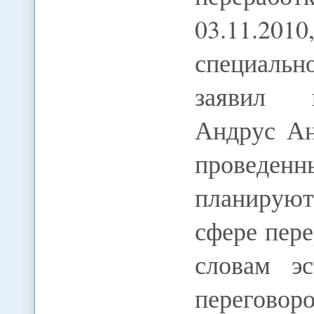
03.11.20
специал
заявил п
Андрус Ан
проведенн
планируют
сфере пер
словам эс
переговор