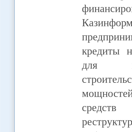
финансир
Казинфор
предприн
кредиты н
для по
строитель
мощносте
средств
реструк