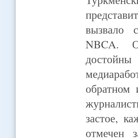
представи
вызвало 
NBCA. О
достойны
медиараб
обратном 
журналист
застое, к
отмечен з