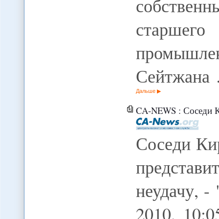
собствен
старше
промышлен
Сейтжана
Дальше
CA-NEWS : Соседи Киргизии надеют
Соседи Кир
представи
неудачу, -
2010, 10