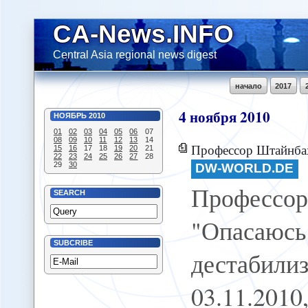
CA-News.INFO
Central Asia regional news digest
начало
2017
4
ноября
2010
НОЯБРЬ
2010
01
02
03
04
05
06
07
08
09
10
11
12
13
14
Профессор Штайнбах: "Опасаюсь возмож
15
16
17
18
19
20
21
22
23
24
25
26
27
28
29
30
DW-WORLD.DE
Професс
SEARCH
"Опасаю
SUBCRIBE
дестабил
03.11.2010