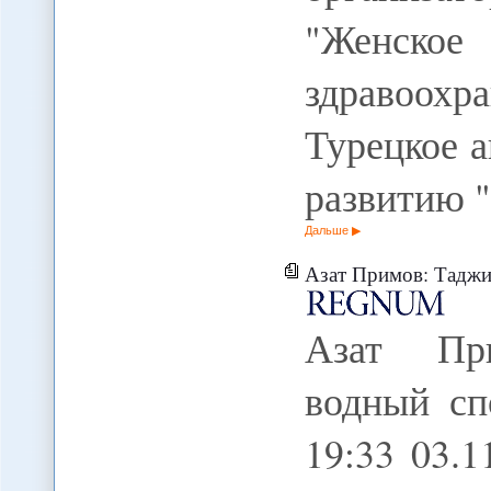
"Женское
здравоо
Турецкое а
развитию 
Дальше
Азат Примов: Таджикско-узбекск
Азат При
водный сп
19:33 03.