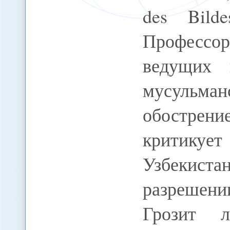
des Bilde
Професс
ведущих 
мусульман
обострени
критикуе
Узбекистан
разрешени
Грозит 