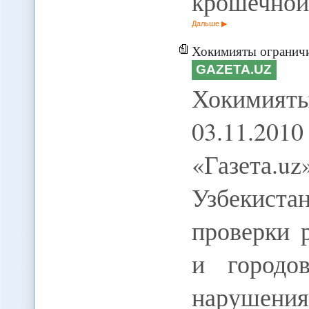
крошечно
Дальше
Хокимияты ограничи
GAZETA.UZ
Хокимияты
03.11.201
«Газета.u
Узбекист
проверки 
и городо
наруш