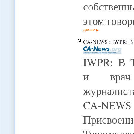
собственн
этом гово
Дальше
CA-NEWS : IWPR: В Туркме
IWPR: В Т
и врач 
журналист
CA-NEWS
Присвоени
Туркмен