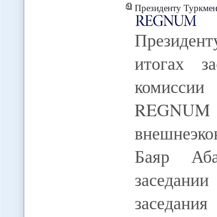
Президенту Туркмении доло
Президен
итогах за
комисси
REGNUM
внешнеэко
Баяр Аба
заседани
заседани