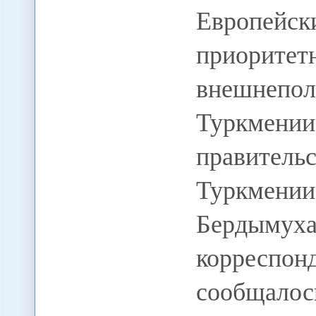
Европейск
приор
внешнеп
Туркмен
правитель
Туркм
Бердым
корреспон
сообщалос