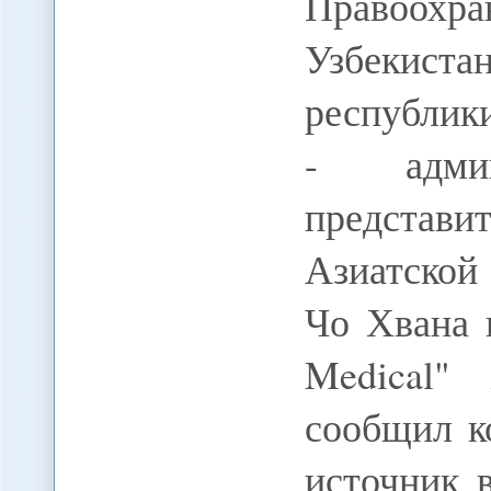
Правоох
Узбекист
республик
- админ
представи
Азиатской
Чо Хвана 
Medical"
сообщил 
источник 