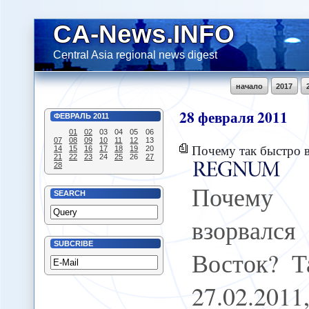
CA-News.INFO
Central Asia regional news digest
начало
2017
28
февраля
2011
ФЕВРАЛЬ
2011
01
02
03
04
05
06
07
08
09
10
11
12
13
Почему так быстро взорвался весь 
14
15
16
17
18
19
20
21
22
23
24
25
26
27
28
Почему
SEARCH
взорвалс
SUBCRIBE
Восток? Т
27.02.20