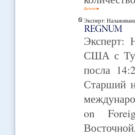
Дальше
Эксперт: Налаживанию сотр
Эксперт: 
США с Тур
посла 14
Старший н
междунар
on Forei
Восточной