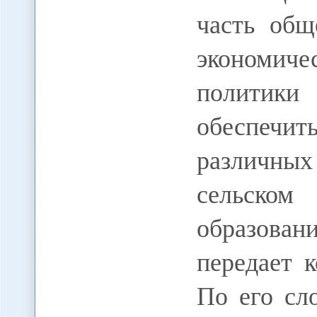
часть общ
экономиче
политик
обеспечит
различных
сельско
образован
передает
По его сл