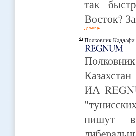
так быст
Восток? З
Дальше
Полковник Каддафи и
Полковник
Казахстан
ИА REGNU
"тунисск
пишут в
либеральн