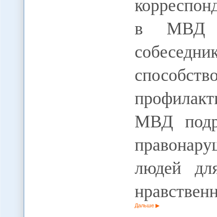
корреспо
в МВД р
собесед
способст
профилак
МВД подр
правонару
людей дл
нравствен
Дальше