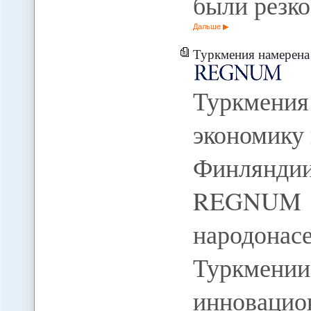
были резк
Дальше
Туркмения намерена развива
Туркмени
экономику
Финлянди
REGNUM 
народон
Туркмении
инновацио