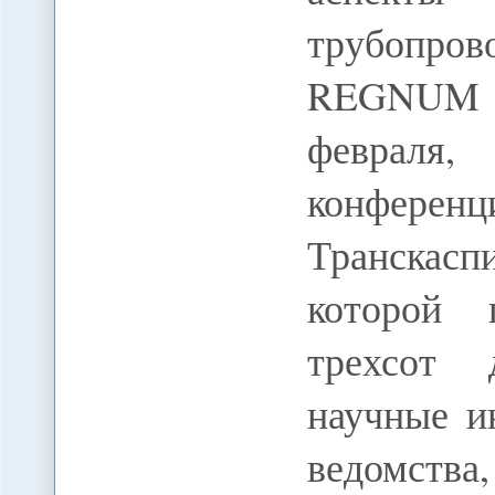
трубопров
REGNUM 
февраля,
конференц
Транскас
которой 
трехсот 
научные и
ведомств