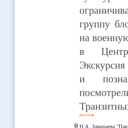
ограничи
группу бл
на военную
в Центр
Экскурсия
и позна
посмотре
Транзитны
Дальше
Н.А. Замараева "Пакистан - ц