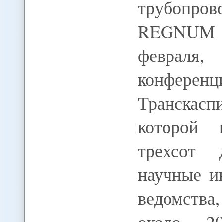
трубопров
REGNUM 
февраля,
конференц
Транскас
которой 
трехсот 
научные и
ведомств
около 2