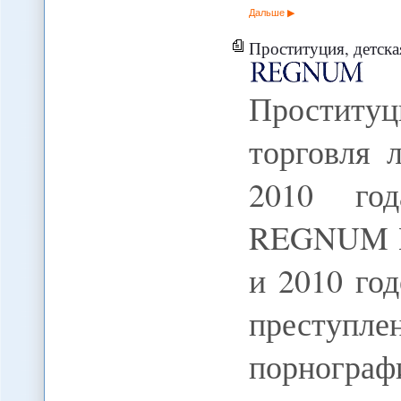
Дальше
Проституция, детская порнография и 
Проституц
торговля 
2010 год
REGNUM В 
и 2010 го
преступл
порногр