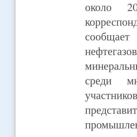
около 2
корресп
сообщает 
нефтега
минераль
среди мн
участн
предст
промышл