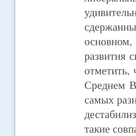
удивитель
сдержанн
основно
развития 
отметить, 
Среднем 
самых раз
дестабили
такие сов