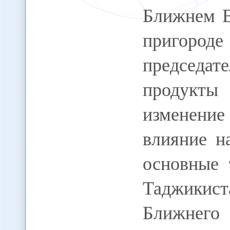
Ближнем В
пригороде
председ
продукты
изменение
влияние н
основные 
Таджикис
Ближнего