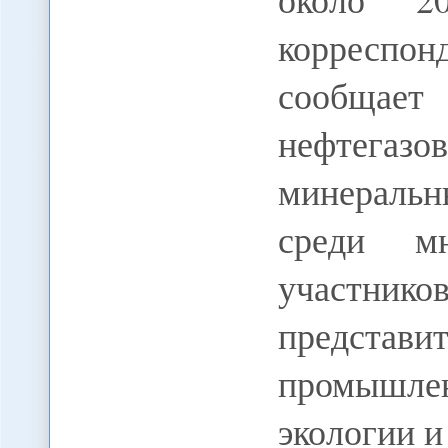
корресп
сообщает 
нефтега
минераль
среди мн
участн
предст
промышл
экологии 