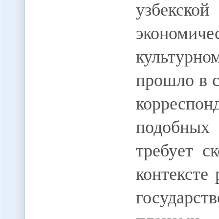
узбекско
экономиче
культурно
прошло в с
корреспо
подобных
требует с
контексте
государс