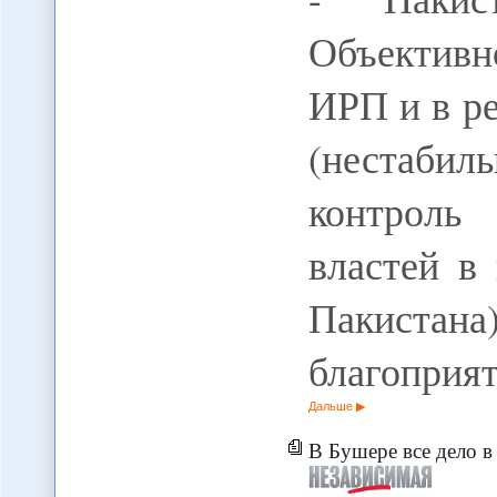
Объективн
ИРП и в р
(нестабил
контроль
властей в
Пакиста
благопри
Дальше
В Бушере все дело в стр