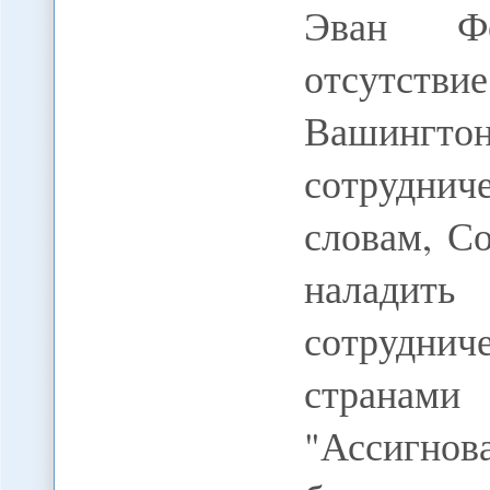
Эван Фе
отсутстви
Вашин
сотруднич
словам, С
наладит
сотруднич
странам
"Ассигно