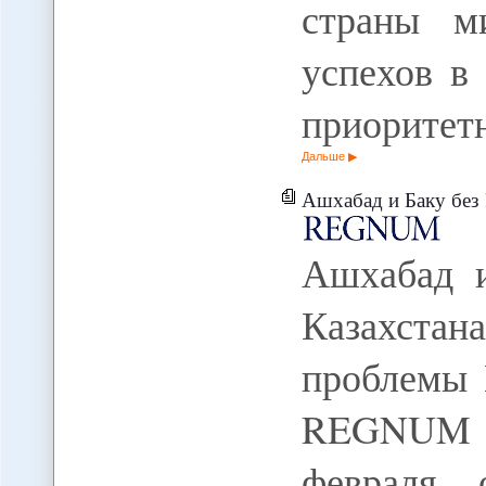
страны м
успехов в
приоритет
Дальше
Ашхабад и Баку без России, 
Ашхабад и
Казахста
проблемы 
REGNUM 
февраля 