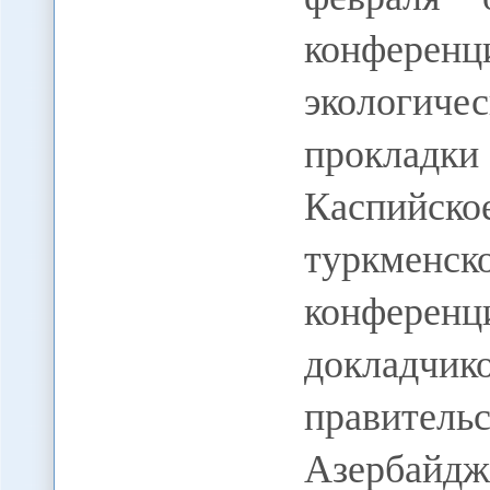
конфер
экологич
проклад
Каспийс
туркменск
конференци
доклад
правит
Азербайдж