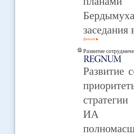
планами
Бердымух
заседания
Дальше
Развитие сотрудничества с ЕС
Развитие 
приорит
стратегии
ИА R
полномас