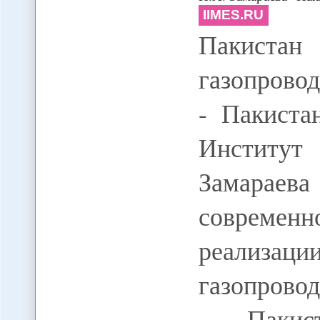
IIMES.RU
Пакиста
газопрово
- Пакиста
Институт
Замарае
совреме
реализац
газопрово
- Пакис