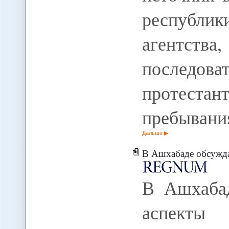
республи
агентст
послед
протеста
пребыван
Дальше
В Ашхабаде обсуждают эко
В Ашхабад
аспект