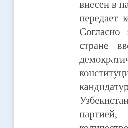
внесен в п
передает
Согласно 
стране в
демокр
конститу
кандида
Узбекиста
партией
количество