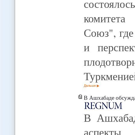
состоялос
комитета
Союз", гд
и перспек
плодотво
Туркмение
Дальше
В Ашхабаде обсуждают эко
В Ашхабад
аспект