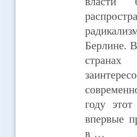
власти 
распростр
радикали
Берлине. 
страна
заинтерес
современн
году этот
впервые п
в …