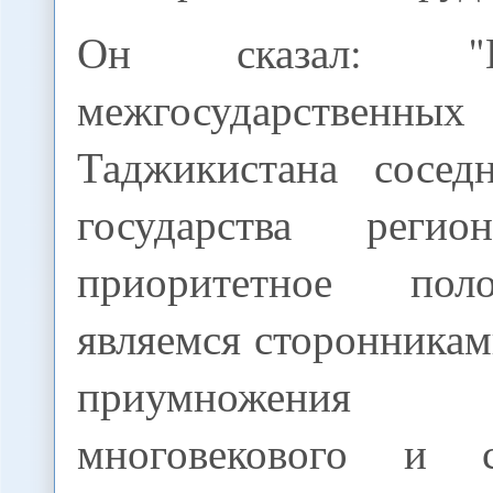
Он сказал: "
межгосударственн
Таджикистана сосед
государства реги
приоритетное по
являемся сторонника
приумножения по
многовекового и со