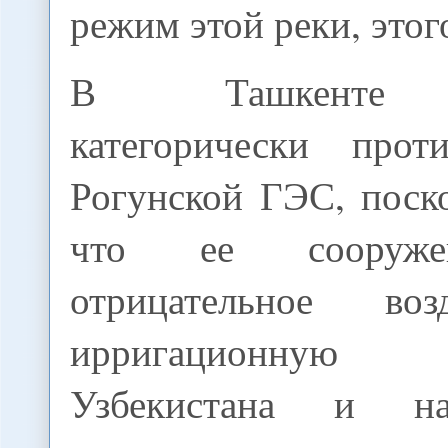
режим этой реки, этог
В Ташкенте в
категорически прот
Рогунской ГЭС, поск
что ее сооруже
отрицательное во
ирригационну
Узбекистана и н