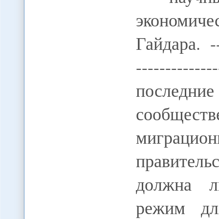
экономич
Гайдара. ----
-----------
последн
сообществ
миграцио
правител
должна л
режим дл