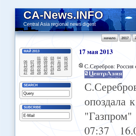
CA-News.INFO
Central Asia regional news digest
начало
2017
17
мая
2013
МАЙ
2013
01
02
03
04
05
06
07
08
09
10
11
12
С.Серебров: Россия опоздала к дележу 
13
14
15
16
17
18
19
20
21
22
23
24
25
26
27
28
29
30
31
С.Сере
SEARCH
опоздала к
SUBCRIBE
"Газпром"
07:37 16.