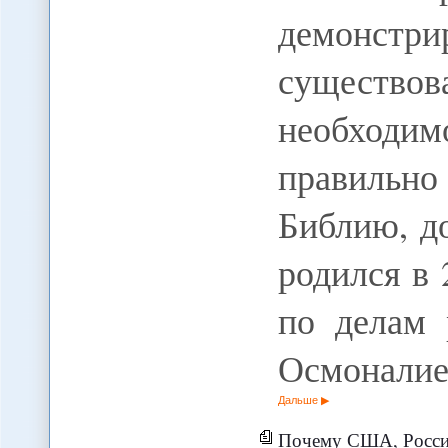
демонстр
существ
необход
правильно
Библию, д
родился в 
по делам 
Осмоналие
Дальше
Почему США, Россия и Иран 