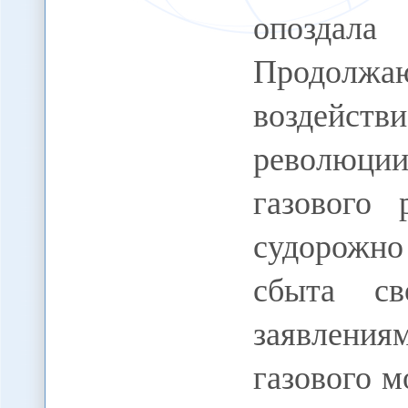
опозда
Продолж
воздейст
революции
газового 
судорожно
сбыта св
заявлени
газового м