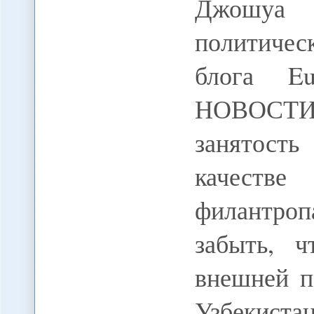
Джошуа 
политичес
блога Eu
НОВОСТ
занятост
качестве
филантропа
забыть, 
внешней п
Узбекиста