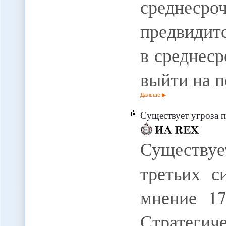
среднес
предвидит
в среднес
выйти на п
Дальше
Существует угроза прони
Существу
третьих с
мнение 1
Стратег