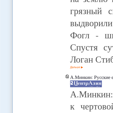
грязный с
выдворили
Фогл - ш
Спустя су
Логан Стиб
Дальше
А.Минкин: Русские е
А.Минкин:
к чертово