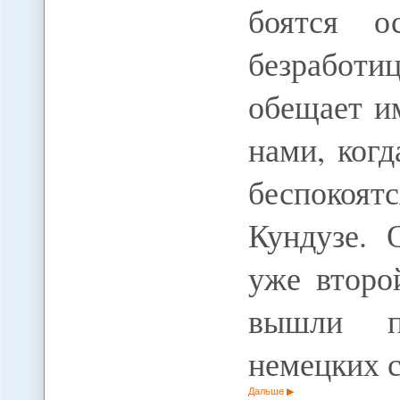
боятся о
безработ
обещает и
нами, когд
беспокоят
Кундузе. 
уже второ
вышли пр
немецких с
Дальше