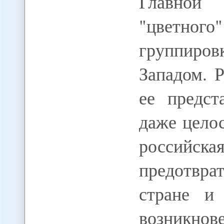
Главной
"цветно
группиров
Западом. 
ее предст
даже цело
российс
предотвра
стране и
возникно