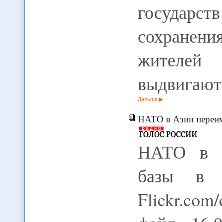
государс
сохранен
жителе
выдвигаю
Дальше
НАТО в Азии переимен
НАТО в А
базы в 
Flickr.com