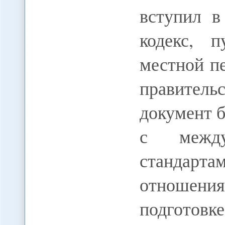
вступил в
кодекс, 
местной пе
правитель
документ б
с между
стандарт
отношен
подготов