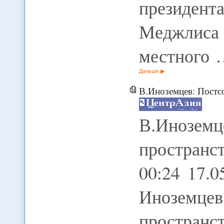
президент
Меджлиса 
местного 
Дальше
В.Иноземцев: Постсов
В.Инозе
пространс
00:24 17.
Инозем
пространс