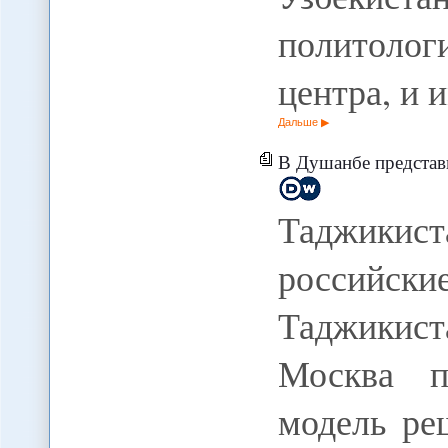
политолог
центра, и
Дальше
В Душанбе представили росси
Таджикис
российс
Таджикис
Москва п
модель ре