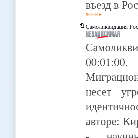
въезд в Ро
Дальше
Самоликвидация Ро
Самоликв
00:01:0
Миграцион
несет уг
идентичн
авторе: К
- научн