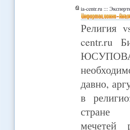
ia-centr.ru ::: Экспе
Религия vs
centr.ru 
ЮСУПОВА О
необходим
давно, ар
в религио
стране м
мечетей 