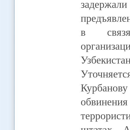
задержал
предъявле
в связя
организа
Узбекист
Уточняетс
Курбанов
обвинени
террорис
штатах А