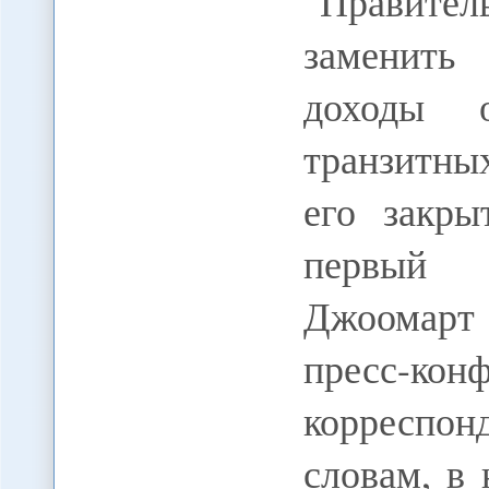
"Правите
заменить
доходы о
транзитны
его закры
первый 
Джоомарт 
пресс-к
корреспо
словам, в