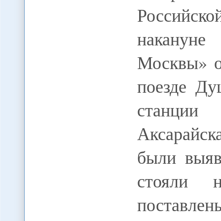
Российско
накануне
Москвы» о
поезде Ду
станции 
Аксарайск
были выяв
стояли 
поставлен