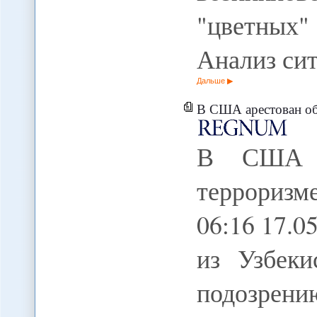
"цветных"
Анализ сит
Дальше
В США арестован обвиняемый в тер
В США а
террориз
06:16 17.
из Узбек
подозре