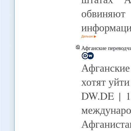
обвиняют
информац
Дальше
Афганские переводчики бунд
Афгански
хотят уйти
DW.DE | 1
междун
Афганист