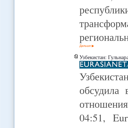
республи
трансфор
региональ
Дальше
Узбекистан: Гульнара Каримова
Узбекис
обсудила 
отношени
04:51, Eu