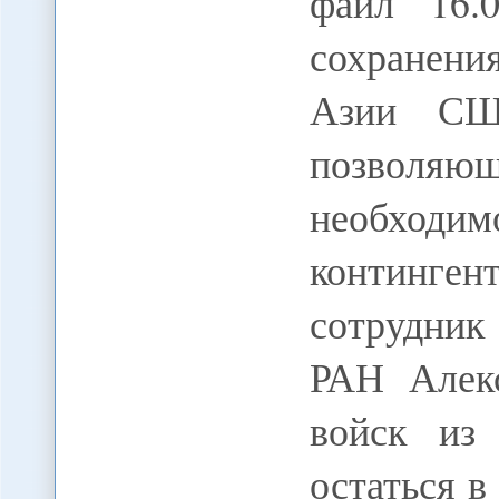
файл 16.
сохранен
Азии США
позволяющ
необходи
континген
сотрудник
РАН Алек
войск из
остаться 