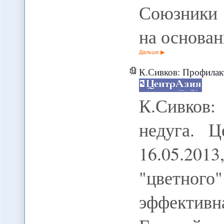
Союзники 
на основа
Дальше
К.Сивков: Профилакти
К.Сивков
недуга. Ц
16.05.201
"цветног
эффектив