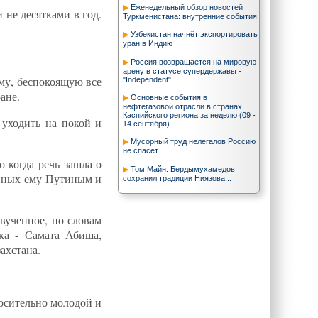
Еженедельный обзор новостей
 не десятками в год.
Туркменистана: внутренние события
Узбекистан начнёт экспортировать
уран в Индию
Россия возвращается на мировую
арену в статусе супердержавы -
ему, беспокоящую все
"Independent"
ане.
Основные события в
нефтегазовой отрасли в странах
Каспийского региона за неделю (09 -
 уходить на покой и
14 сентября)
Мусорный труд нелегалов Россию
не спасет
 когда речь зашла о
Том Майн: Бердымухамедов
ченных ему Путиным и
сохранил традиции Ниязова...
После Сирии Россия разыгрывает
иранскую карту
звученное, по словам
Г. Кошлаков: Прокладка
ка - Самата Абиша,
газопровода Туркменистан-Китай
повысит статус Таджикистана
ахстана.
Иран и иранские курды
Саммит ШОС: Иран, наконец,
получит С-300?
осительно молодой и
Сотрудников казахстанских
авиакомпаний проверят на знание