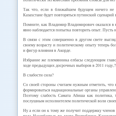
Так что, если в ближайшем будущем ничего не 
Казахстане будет повторяться путинский сценарий 
Помните, как Владимир Владимирович оказался в к
явно наблюдается попытка повторить опыт. Пусть н
В связи с этим совершенно в другом свете выгл
своему возрасту и политическому опыту теперь б
и фигур влияния в Акорде.
Избрание же племянника елбасы следующим главой
ходе предыдущих досрочных выборов в 2011 году,?-
В слабости сила?
Со своей стороны считаем нужным отметить, что в
формироваться наднациональные органы управлени
Поэтому слабость Самата Абиша как политика, т
послушным исполнителем политической воли своего
Ну а если он к тому же получит поддержку членов 
рода Назарбаевых во главе Республики Казахста