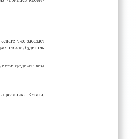
Этнические признаки
политического деления в
Афганистане
ШОС проявил в Бишкеке
проблески новой Евразии
Душанбе ожидает прорыва
боевиков в ГБАО
сенате уже заседает
аз писали, будет так
ГКНБ Киргизии: Наличие у
оппозиции планов по свержению
власти подтвердил член "Хизб ут-
Тахрир"
, внеочередной съезд
Присутствие внешних сил в
Каспийском регионе может создать
угрозу - Пограничная полиция Ирана
Назначены послы Туркменистана
в Израиле и Китае
о преемника. Кстати,
Постсоветские союзники талибов
Хамид Карзай: Мы не спешим
подписывать соглашение с США в
сфере безопасности
Китаец приехал не с пустыми
руками
С.Кляшторный, В.Плоских,
В.Мокрынин: Раннее христианство и
тюркский мир Центральной Азии. Ч.