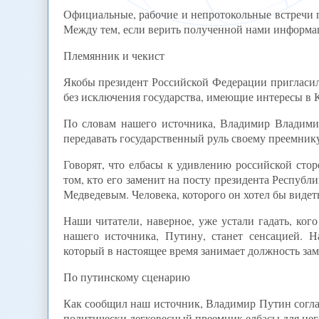
Официальные, рабочие и непротокольные встречи гл
Между тем, если верить полученной нами информаци
Племянник и чекист
Якобы президент Российской Федерации пригласил 
без исключения государства, имеющие интересы в Ка
По словам нашего источника, Владимир Владимир
передавать государственный руль своему преемник
Говорят, что елбасы к удивлению российской стор
том, кто его заменит на посту президента Республ
Медведевым. Человека, которого он хотел бы видет
Наши читатели, наверное, уже устали гадать, кого
нашего источника, Путину, станет сенсацией. 
который в настоящее время занимает должность зам
По путинскому сценарию
Как сообщил наш источник, Владимир Путин соглас
политически легковесный преемник елбасы для него