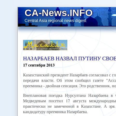
CA-News.INFO
Central Asia regional news digest
НАЗАРБАЕВ НАЗВАЛ ПУТИНУ СВО
17
сентября
2013
Казахстанский президент Назарбаев согласовал с г
передачи власти. Об этом сообщил газете "Асс
преемника - двойная сенсация. Это родственник, но 
Внеплановая поездка Нурсултана Назарбаева 
Медведевым посетил 17 августа международны
практически не замеченной в Казахстане. А зря
кандидатуру преемника Назарбаева.