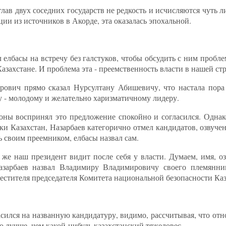
ав двух соседних государств не редкость и исчисляются чуть ли
и из источников в Акорде, эта оказалась эпохальной.
елбасы на встречу без галстуков, чтобы обсудить с ним пробл
захстане. И проблема эта - преемственность власти в нашей стр
ович прямо сказал Нурсултану Абишевичу, что настала пора
у - молодому и желательно харизматичному лидеру.
оны воспринял это предложение спокойно и согласился. Однако
ики Казахстан, Назарбаев категорично отмел кандидатов, озву
ь своим преемником, елбасы назвал сам.
 же наш президент видит после себя у власти. Думаем, имя, о
Назарбаев назвал Владимиру Владимировичу своего племянни
естителя председателя Комитета национальной безопасности Каз
ился на названную кандидатуру, видимо, рассчитывая, что отн
 лучше, чем какой-нибудь казахстанский тяжеловес.