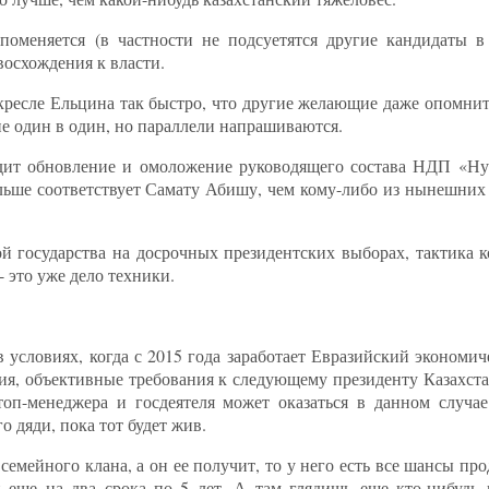
поменяется (в частности не подсуетятся другие кандидаты в
восхождения к власти.
ресле Ельцина так быстро, что другие желающие даже опомнить
е один в один, но параллели напрашиваются.
ядит обновление и омоложение руководящего состава НДП «Ну
ольше соответствует Самату Абишу, чем кому-либо из нынешних
 государства на досрочных президентских выборах, тактика к
 это уже дело техники.
 условиях, когда с 2015 года заработает Евразийский экономи
я, объективные требования к следующему президенту Казахстан
оп-менеджера и госдеятеля может оказаться в данном случа
 дяди, пока тот будет жив.
семейного клана, а он ее получит, то у него есть все шансы п
н еще на два срока по 5 лет. А там глядишь еще кто-нибудь