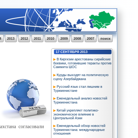
4
2013
2012
2011
2010
2009
2008
2007
поиск
17
СЕНТЯБРЯ
2013
В Киргизии арестованы сирийские
боевики, готовившие теракты против
Саммита ШОС
Курды выходят на политическую
сцену Азербайджана
Русский язык стал лишним в
Туркменистане
Еженедельный анализ новостей
Туркменистана
Китай укрепляет политико-
экономическое влияние в
Центральной Азии
ахстана согласовали
Еженедельный обзор новостей
Туркменистана: международные
отношения