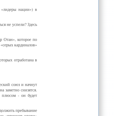
госязыка
 «лидеры нации») в
О влиянии постсоветской элиты на
процесс интеграции: Лев Вершинин
Въезд в Россию для граждан
«проблемных» стран ограничат
ся не успели? Здесь
визами
Туркменистан и Индия обсудили
газопроводный проект ТАПИ
р Отан», которое по
Стратегический союз Москвы и
 «серых кардиналов»
Тегерана может
«переформатировать» Ближний
Восток и Центральную Азию, -
эксперт
оторых отработана в
Центральная Азия превращается в
регион политического и
энергетического влияния - президент
Туркменистана
Тегеран подтвердил обмен
письмами между лидерами США и
Ирана
ческий союз и начнут
а заметно снизятся.
Назарбаев назвал Путину своего
преемника »
е плюсом - он будет
Барак Обама и Хасан Роухани
обмениваются письмами
родолжить пребывание
Иран: Доступ к Facebook и Twitter
стал следствием технического сбоя,
 из «принцев крови»
блокировка восстановлена