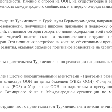
езопасности. Именно с опорой на ООН, на существующие в ее
льность международного сообщества, и в первую очередь самих
зидента Туркменистана Гурбангулы Бердымухамедова, направл
 безопасности, получившие широкое признание и поддержку с
ий, позволяют сегодня говорить о новом содержании всей глоб
ки моделей политического и экономического сотрудничес
стран. Эти начинания востребованы жизнью, объективными проц
азвития, оказывая серьезное позитивное воздействие на харак
лиям правительства Туркменистана по реализации национальны
влена шестью аккредитованными агентствами - Программа ра
о комиссара ООН по делам беженцев (УВКБ ООН), Фонд на
анения (ВОЗ) и Управление ООН по наркотикам и преступ
тва Всемирного банка и Международной организации по м
трудничают с правительством Туркменистана и внесли значит