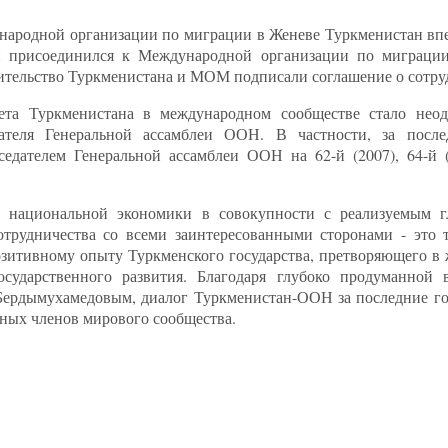
дународной организации по миграции в Женеве Туркменистан вп
 присоединился к Международной организации по миграци
авительство Туркменистана и МОМ подписали соглашение о сотру
тета Туркменистана в международном сообществе стало неод
дателя Генеральной ассамблеи ООН. В частности, за после
седателем Генеральной ассамблеи ООН на 62-й (2007), 64-й (
ие национальной экономики в совокупности с реализуемым г
отрудничества со всеми заинтересованными сторонами - это 
озитивному опыту Туркменского государства, претворяющего в
сударственного развития. Благодаря глубоко продуманной 
 Бердымухамедовым, диалог Туркменистан-ООН за последние 
тных членов мирового сообщества.