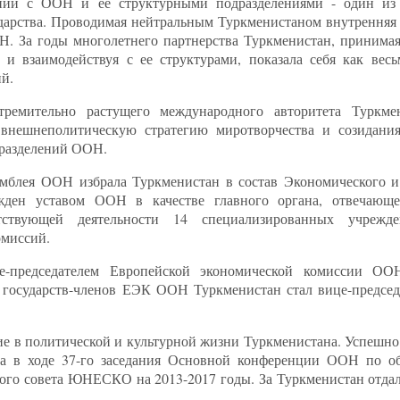
ний с ООН и ее структурными подразделениями - один из
дарства. Проводимая нейтральным Туркменистаном внутренняя
. За годы многолетнего партнерства Туркменистан, принимая
и взаимодействуя с ее структурами, показала себя как весь
й.
ремительно растущего международного авторитета Туркме
внешнеполитическую стратегию миротворчества и созидания,
дразделений ООН.
самблея ООН избрала Туркменистан в состав Экономического и
ен уставом ООН в качестве главного органа, отвечающе
етствующей деятельности 14 специализированных учреж
омиссий.
е-председателем Европейской экономической комиссии ОО
 государств-членов ЕЭК ООН Туркменистан стал вице-предсе
ие в политической и культурной жизни Туркменистана. Успешно
а в ходе 37-го заседания Основной конференции ООН по об
ного совета ЮНЕСКО на 2013-2017 годы. За Туркменистан отдал