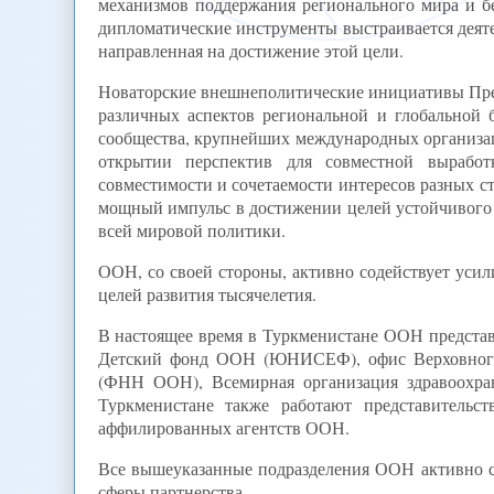
механизмов поддержания регионального мира и б
дипломатические инструменты выстраивается деяте
направленная на достижение этой цели.
Новаторские внешнеполитические инициативы Пре
различных аспектов региональной и глобальной
сообщества, крупнейших международных организац
открытии перспектив для совместной выработ
совместимости и сочетаемости интересов разных 
мощный импульс в достижении целей устойчивого р
всей мировой политики.
ООН, со своей стороны, активно содействует уси
целей развития тысячелетия.
В настоящее время в Туркменистане ООН предста
Детский фонд ООН (ЮНИСЕФ), офис Верховног
(ФНН ООН), Всемирная организация здравоохр
Туркменистане также работают представительс
аффилированных агентств ООН.
Все вышеуказанные подразделения ООН активно со
сферы партнерства.