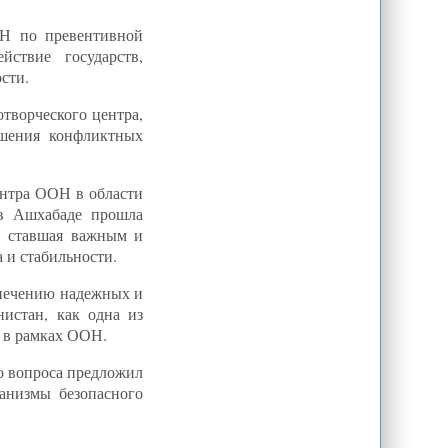
ОН по превентивной
йствие государств,
сти.
отворческого центра,
ешения конфликтных
ентра ООН в области
 в Ашхабаде прошла
, ставшая важным и
 и стабильности.
спечению надежных и
истан, как одна из
 в рамках ООН.
го вопроса предложил
анизмы безопасного