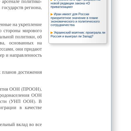
 арсенале политико-
новой редакции закона «О
 государств региона,
приватизации»
Иран имеет для России
приоритетное значение в плане
экономического и политического
енные на укрепление
сотрудничества
о стороны мирового
Украинский маятник: проиграла ли
альной политики, об
Россия и выиграл ли Запад?
тва, основанных на
ессами, они придают
тер и направленность
х планов достижения
звития ООН (ПРООН),
родонаселения ООН
ности (УНП ООН). В
играции в качестве
ельный вклад во все