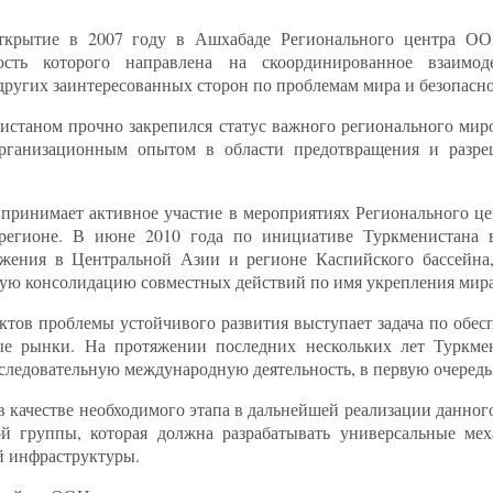
ткрытие в 2007 году в Ашхабаде Регионального центра О
сть которого направлена на скоординированное взаимоде
других заинтересованных сторон по проблемам мира и безопасно
нистаном прочно закрепился статус важного регионального мир
рганизационным опытом в области предотвращения и разр
 принимает активное участие в мероприятиях Регионального ц
 регионе. В июне 2010 года по инициативе Туркменистана
жения в Центральной Азии и регионе Каспийского бассейна
ю консолидацию совместных действий по имя укрепления мира
ектов проблемы устойчивого развития выступает задача по обе
ые рынки. На протяжении последних нескольких лет Туркмен
следовательную международную деятельность, в первую очередь
в качестве необходимого этапа в дальнейшей реализации данно
й группы, которая должна разрабатывать универсальные мех
й инфраструктуры.