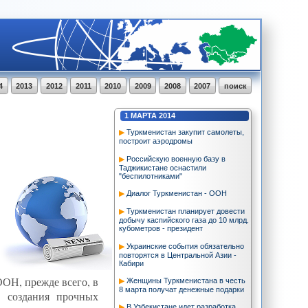
4
2013
2012
2011
2010
2009
2008
2007
поиск
1
МАРТА
2014
Туркменистан закупит самолеты,
построит аэродромы
Российскую военную базу в
Таджикистане оснастили
"беспилотниками"
Диалог Туркменистан - ООН
Туркменистан планирует довести
добычу каспийского газа до 10 млрд.
кубометров - президент
Украинские события обязательно
повторятся в Центральной Азии -
Кабири
ООН, прежде всего, в
Женщины Туркменистана в честь
8 марта получат денежные подарки
, создания прочных
В Узбекистане идет разработка