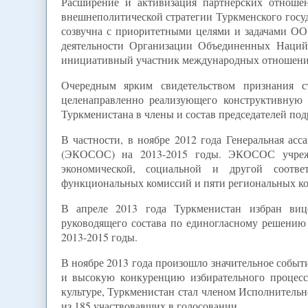
Расширение и активизация партнерских отноше
внешнеполитической стратегии Туркменского госу
созвучна с приоритетными целями и задачами ООН
деятельности Организации Объединенных Наций 
инициативный участник международных отношени
Очередным ярким свидетельством признания ст
целенаправленно реализующего конструктивную 
Туркменистана в члены и состав председателей по
В частности, в ноябре 2012 года Генеральная ас
(ЭКОСОС) на 2013-2015 годы. ЭКОСОС учрежд
экономической, социальной и другой соотв
функциональных комиссий и пяти региональных к
В апреле 2013 года Туркменистан избран виц
руководящего состава по единогласному решению
2013-2015 годы.
В ноябре 2013 года произошло значительное событ
и высокую конкуренцию избирательного процесс
культуре, Туркменистан стал членом Исполнитель
из 185 участвовавших в голосовании.