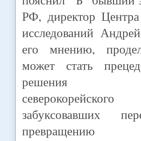
РФ, директор Центра
исследований Андре
его мнению, продел
может стать преце
решения п
северокорейског
забуксовавших пе
превращению К