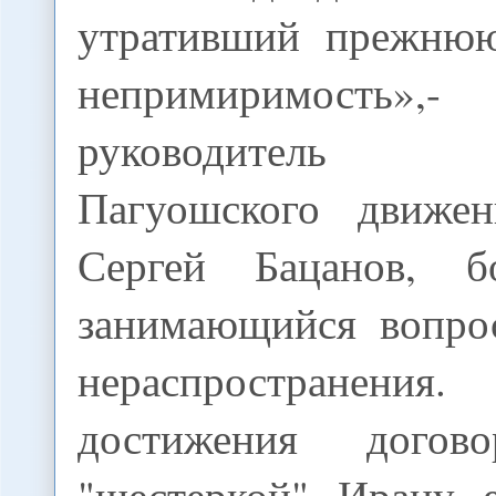
утративший прежнюю
непримиримость»,
руководитель 
Пагуошского движе
Сергей Бацанов, 
занимающийся вопро
нераспространен
достижения догов
"шестеркой" Ирану 