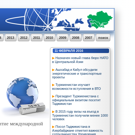
4
2013
2012
2011
2010
2009
2008
2007
поиск
11
ФЕВРАЛЯ
2016
Назначен новый глава бюро НАТО
в Центральной Азии
Ашхабад и Кабул обсудили
энергетические и транспортные
проекты
Туркменистан изучает
возможности вступления в ВТО
Президент Туркменистана с
официальным визитом посетит
Таджикистан
В 2015 году визы на въезд в
Туркменистан получили менее 1000
человек
витие международной
Посол Таджикистана в
Азербайджане отметил важность
сотрудничества Управления