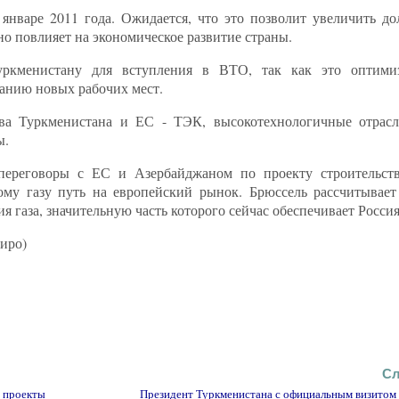
нваре 2011 года. Ожидается, что это позволит увеличить д
о повлияет на экономическое развитие страны.
уркменистану для вступления в ВТО, так как это оптими
данию новых рабочих мест.
тва Туркменистана и ЕС - ТЭК, высокотехнологичные отрас
ы.
ереговоры с ЕС и Азербайджаном по проекту строительств
ому газу путь на европейский рынок. Брюссель рассчитывает
 газа, значительную часть которого сейчас обеспечивает Россия
иро)
Сл
е проекты
Президент Туркменистана с официальным визитом