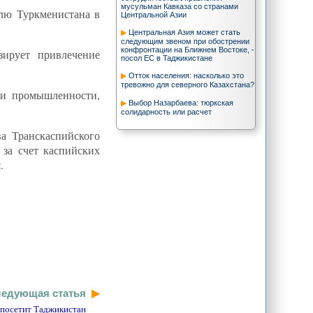
мусульман Кавказа со странами
олю Туркменистана в
Центральной Азии
Центральная Азия может стать
следующим звеном при обострении
конфронтации на Ближнем Востоке, -
зирует привлечение
посол ЕС в Таджикистане
Отток населения: насколько это
тревожно для северного Казахстана?
ли промышленности,
Выбор Назарбаева: тюркская
солидарность или расчет
а Транскаспийского
 за счет каспийских
.
едующая статья
 посетит Таджикистан