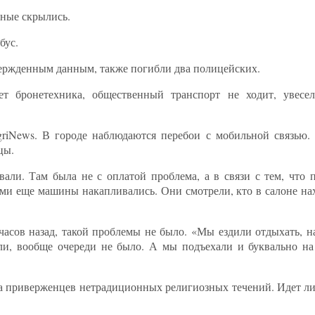
ьные скрылись.
бус.
вержденным данным, также погибли два полицейских.
ет бронетехника, общественный транспорт не ходит, увесел
griNews. В городе наблюдаются перебои с мобильной связью
цы.
ли. Там была не с оплатой проблема, а в связи с тем, что
ми еще машины накапливались. Они смотрели, кто в салоне нах
часов назад, такой проблемы не было. «Мы ездили отдыхать, н
и, вообще очереди не было. А мы подъехали и буквально на 
а приверженцев нетрадиционных религиозных течений. Идет ли 