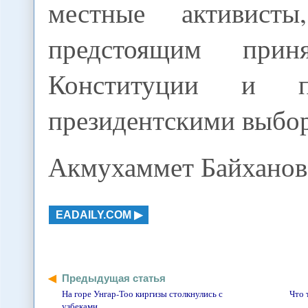
местные активист
предстоящим прин
Конституции и п
президентскими выбо
Акмухаммет Байханов
EADAILY.COM
Предыдущая статья
На горе Унгар-Тоо киргизы столкнулись с
Что 
узбеками