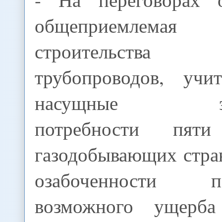
общеприемлема
строительства
трубопроводов, учи
насущные экон
потребности пят
газодобывающих стра
озабоченности
возможного ущерб