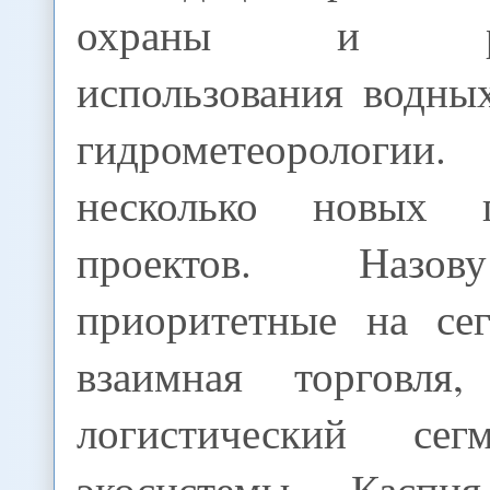
охраны и раци
использования водны
гидрометеорологии.
несколько новых п
проектов. Назов
приоритетные на сег
взаимная торговля,
логистический сег
экосистемы Каспи