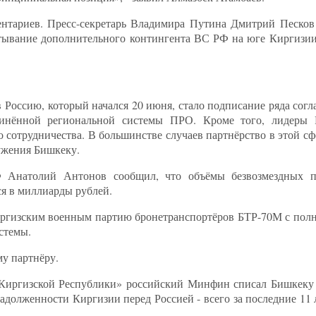
ентариев. Пресс-секретарь Владимира Путина Дмитрий Песков 
ртывание дополнительного контингента ВС РФ на юге Киргизии
 Россию, который начался 20 июня, стало подписание ряда согл
динённой региональной системы ПРО. Кроме того, лидеры
 сотрудничества. В большинстве случаев партнёрство в этой с
ужения Бишкеку.
 Анатолий Антонов сообщил, что объёмы безвозмездных п
я в миллиарды рублей.
киргизским военным партию бронетранспортёров БТР-70М с полн
стемы.
у партнёру.
 Киргизской Республики» российский Минфин списал Бишкеку 
адолженности Киргизии перед Россией - всего за последние 11