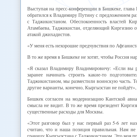
Выступая на пресс-конференции в Бишкеке, глава 
обратился к Владимиру Путину с предложением ра
с Таджикистаном. Обеспокоенность властей Ки
Атамбаева, Таджикистан, отделяющий Киргизию от
атакой джихадистов.
«У меня есть нехорошие предчувствия по Афганиста
В то же время в Бишкеке не хотят, чтобы Россия на
«Я сказал Владимиру Владимировичу: «Если вы ре
заранее начинать строить какие-то подготови
Таджикистаном, мы разместили воинскую часть. То
другие варианты, конечно, Кыргызстан не пойдёт»,
Бишкек согласен на модернизацию Кантской авиа
смысла не видит. В то же время президент Киргиз
существенные расходы для Москвы.
«Этот разговор был у нас первый раз 5-6 лет на
считаю, что и наша позиция правильная. Нам не 
границу Кыргызстана с Таджикистаном. Это моя пр