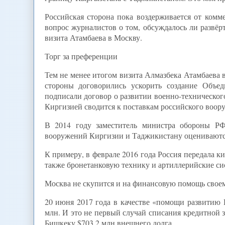
Российская сторона пока воздерживается от комм
вопрос журналистов о том, обсуждалось ли развё
визита Атамбаева в Москву.
Торг за преференции
Тем не менее итогом визита Алмазбека Атамбаева в
стороны договорились ускорить создание Объе
подписали договор о развитии военно-технического
Киргизией сводится к поставкам российского воор
В 2014 году заместитель министра обороны РФ
вооружений Киргизии и Таджикистану оцениваютс
К примеру, в феврале 2016 года Россия передала 
также бронетанковую технику и артиллерийские си
Москва не скупится и на финансовую помощь своем
20 июня 2017 года в качестве «помощи развитию
млн. И это не первый случай списания кредитной з
Бишкеку $703,2 млн внешнего долга.