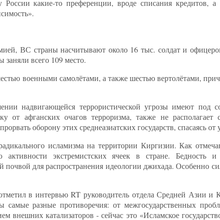
 России какие-то преференции, вроде списания кредитов, а 
исимость».
рмией, ВС страны насчитывают около 16 тыс. солдат и офицеро
 заняли всего 109 место.
шестью военными самолётами, а также шестью вертолётами, при
ении надвигающейся террористической угрозы имеют под со
у от афганских очагов терроризма, также не располагает 
прорвать оборону этих среднеазиатских государств, спасаясь о
радикального исламизма на территории Киргизии. Как отмеча
 активности экстремистских ячеек в стране. Бедность и
й почвой для распространения идеологии джихада. Особенно си
 отметил в интервью RT руководитель отдела Средней Азии и К
ны самые разные противоречия: от межгосударственных пробл
ием внешних катализаторов - сейчас это «Исламское государст