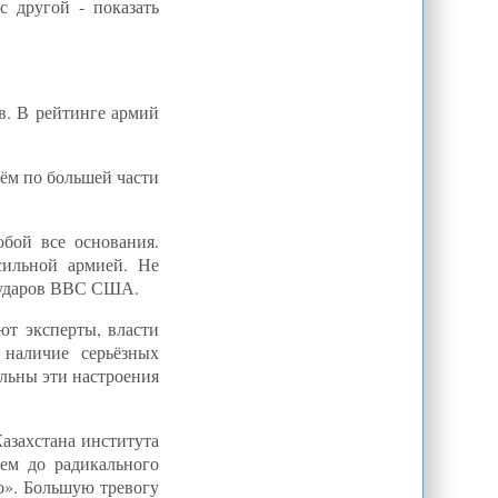
с другой - показать
в. В рейтинге армий
чём по большей части
бой все основания.
сильной армией. Не
т ударов ВВС США.
ют эксперты, власти
 наличие серьёзных
льны эти настроения
азахстана института
ем до радикального
во». Большую тревогу