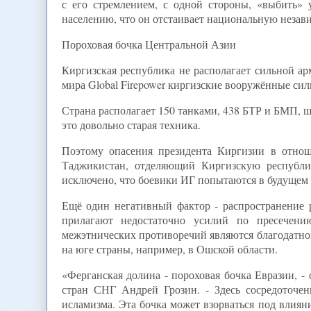
с его стремлением, с одной стороны, «выбить» у
населению, что он отстаивает национальную незав
Пороховая бочка Центральной Азии
Киргизская республика не располагает сильной а
мира Global Firepower киргизские вооружённые силы
Страна располагает 150 танками, 438 БТР и БМП, 
это довольно старая техника.
Поэтому опасения президента Киргизии в отнош
Таджикистан, отделяющий Киргизскую республик
исключено, что боевики ИГ попытаются в будущем 
Ещё один негативный фактор - распространение 
прилагают недостаточно усилий по пресечению
межэтнических противоречий являются благодатно
на юге страны, например, в Ошской области.
«Ферганская долина - пороховая бочка Евразии, -
стран СНГ Андрей Грозин. - Здесь сосредоточе
исламизма. Эта бочка может взорваться под влиян