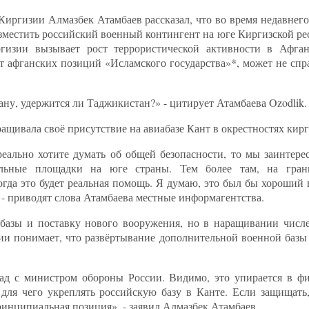
Киргизии Алмазбек Атамбаев рассказал, что во время недавнег
зместить российский военный контингент на юге Киргизской ре
ргизии вызывает рост террористической активности в Афга
 афганских позиций «Исламского государства»*, может не спр
ну, удержится ли Таджикистан?» - цитирует Атамбаева Ozodlik.
ращивала своё присутствие на авиабазе Кант в окрестностях кир
ально хотите думать об общей безопасности, то мы заинтере
тельные площадки на юге страны. Тем более там, на гра
гда это будет реальная помощь. Я думаю, это был бы хороший 
 - приводят слова Атамбаева местные информагентства.
базы и поставку нового вооружения, но в наращивании числ
ии понимает, что развёртывание дополнительной военной базы 
зад с министром обороны России. Видимо, это упирается в ф
для чего укреплять российскую базу в Канте. Если защищать,
инципиальная позиция», - заявил Алмазбек Атамбаев.