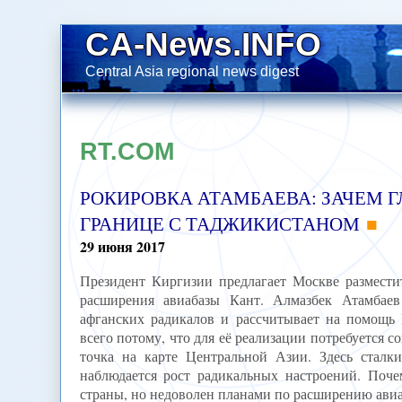
CA-News.INFO
Central Asia regional news digest
RT.COM
РОКИРОВКА АТАМБАЕВА: ЗАЧЕМ Г
ГРАНИЦЕ С ТАДЖИКИСТАНОМ
29
июня
2017
Президент Киргизии предлагает Москве размести
расширения авиабазы Кант. Алмазбек Атамбаев
афганских радикалов и рассчитывает на помощь
всего потому, что для её реализации потребуется с
точка на карте Центральной Азии. Здесь сталк
наблюдается рост радикальных настроений. Поч
страны, но недоволен планами по расширению авиа