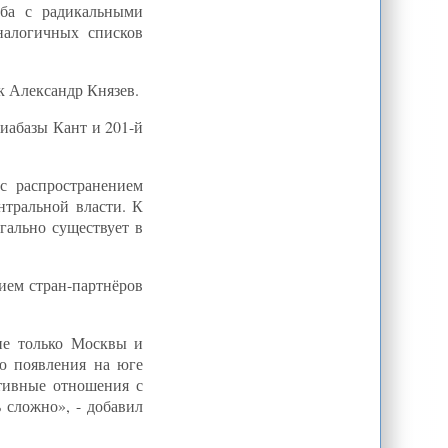
ьба с радикальными
налогичных списков
к Александр Князев.
виабазы Кант и 201-й
с распространением
нтральной власти. К
гально существует в
ием стран-партнёров
не только Москвы и
ю появления на юге
тивные отношения с
 сложно», - добавил