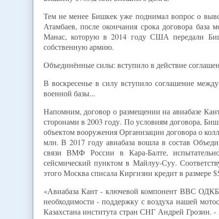
Тем не менее Бишкек уже поднимал вопрос о выво
Атамбаев, после окончания срока договора база 
Манас, которую в 2014 году США передали Биш
собственную армию.
Объединённые силы: вступило в действие соглашен
В воскресенье в силу вступило соглашение межд
военной базы...
Напомним, договор о размещении на авиабазе Ка
сторонами в 2003 году. По условиям договора, Биш
объектом вооружения Организации договора о колл
млн. В 2017 году авиабаза вошла в состав Объед
связи ВМФ России в Кара-Балте, испытательн
сейсмический пунктом в Майлуу-Суу. Соответству
этого Москва списала Киргизии кредит в размере $
«Авиабаза Кант - ключевой компонент ВВС ОДКБ в
необходимости - поддержку с воздуха нашей мото
Казахстана института стран СНГ Андрей Грозин. 