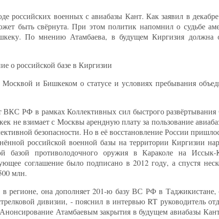
де российских военных с авиабазы Кант. Как заявил в декабре
может быть свёрнута. При этом политик напомнил о судьбе ам
кеку. По мнению Атамбаева, в будущем Киргизия должна о
ие о российской базе в Киргизии
у Москвой и Бишкеком о статусе и условиях пребывания объе
нт ВКС РФ в рамках Коллективных сил быстрого развёртывани
кек не взимает с Москвы арендную плату за пользование авиабаз
ективной безопасности. Но в её восстановление России пришло
инённой российской военной базы на территории Киргизии нар
ой базой противолодочного оружия в Караколе на Иссык-
ющее соглашение было подписано в 2012 году, а спустя неск
500 млн.
 регионе, она дополняет 201-ю базу ВС РФ в Таджикистане, о
стрелковой дивизии, - пояснил в интервью RT руководитель от
- Анонсирование Атамбаевым закрытия в будущем авиабазы Кант