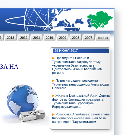
4
2013
2012
2011
2010
2009
2008
2007
поиск
29
ИЮНЯ
2017
Президенты России и
Туркменистана затронули тему
ЗА НА
укрепления безопасности в
Центральной Азии и Каспийском
регионе
Путин наградил президента
Туркменистана орденом Александра
Невского
Жизнь в Центральной Азии: Девять
фактов из биографии президента
Туркменистана Гурбангулы
Бердымухамедова
Рокировка Атамбаева: зачем главе
Киргизии российская военная база
на границе с Таджикистаном