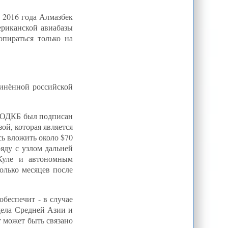
 2016 года Алмазбек
ериканской авиабазы
пираться только на
динённой российской
я ОДКБ был подписан
ой, которая является
сь вложить около $70
яду с узлом дальней
Куле и автономным
олько месяцев после
беспечит - в случае
дела Средней Азии и
 может быть связано