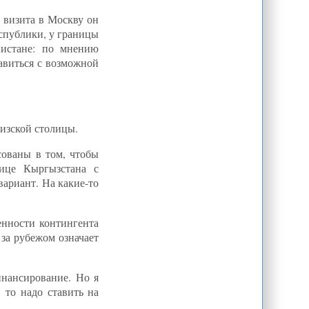
о визита в Москву он
спублики, у границы
нистане: по мнению
авиться с возможной
гизской столицы.
сованы в том, чтобы
нице Кыргызстана с
вариант. На какие-то
енности контингента
за рубежом означает
инансирование. Но я
 то надо ставить на