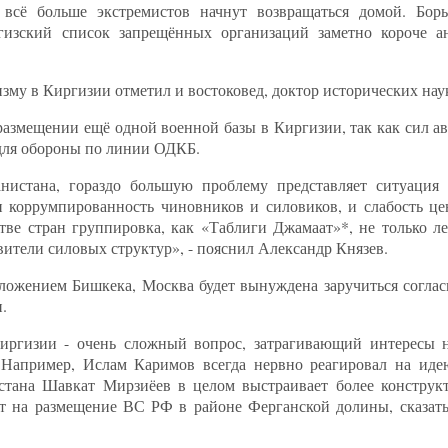
 всё больше экстремистов начнут возвращаться домой. Бор
гизский список запрещённых организаций заметно короче а
зму в Киргизии отметил и востоковед, доктор исторических нау
размещении ещё одной военной базы в Киргизии, так как сил а
 для обороны по линии ОДКБ.
анистана, гораздо большую проблему представляет ситуация 
 коррумпированность чиновников и силовиков, и слабость це
тве стран группировка, как «Таблиги Джамаат»*, не только ле
вители силовых структур», - пояснил Александр Князев.
дложением Бишкека, Москва будет вынуждена заручиться соглас
.
иргизии - очень сложный вопрос, затрагивающий интересы 
 Например, Ислам Каримов всегда нервно реагировал на иде
тана Шавкат Мирзиёев в целом выстраивает более конструк
т на размещение ВС РФ в районе Ферганской долины, сказать