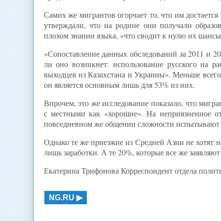
Самих же мигрантов огорчает то, что им достает
утверждали, что на родине они получали образо
плохом знании языка, «что сводит к нулю их шансы
«Сопоставление данных обследований за 2011 и 201
ли оно возникнет: использование русского на ра
выходцев из Казахстана и Украины». Меньше всего 
он является основным лишь для 53% из них.
Впрочем, это же исследование показало, что мигр
с местными как «хорошие». На неприязненное о
повседневном же общении сложности испытывают 
Однако те же приезжие из Средней Азии не хотят н
лишь заработки. А те 20%, которые все же заявляю
Екатерина Трифонова Корреспондент отдела полит
NG.RU