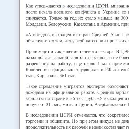
Как утверждается в исследовании ЦЭРИ, миграцио
после начала военного конфликта в Украине ее 
снижается. Только за год их стало меньше на 300
Молдавии, Белоруссии, Казахстана и Армении, при
«А вот доля выходцев из стран Средней Азии сред
объясняют это тем, что у этой категории приезжих 
Происходит и сокращение теневого сектора. В ЦЭР
назад доля легальной занятости составляла не бол
разрешения на работу, еще около 1 млн приезжи
Количество официально трудящихся в РФ жителей 
тыс., Киргизии - 361 тыс.
Такое стремление мигрантов эксперты объясняю
доходами на официальной работе. Средняя зарплат
зарплаты по стране в 36 тыс. руб.: «У выходцев и
получают 31 тыс., жители Грузии, Азербайджана и М
В исследовании ЦЭРИ отмечается, что сократилос
торговли и общепита. Но при этом никуда не дел
продолжительность их рабочей недели составляет г