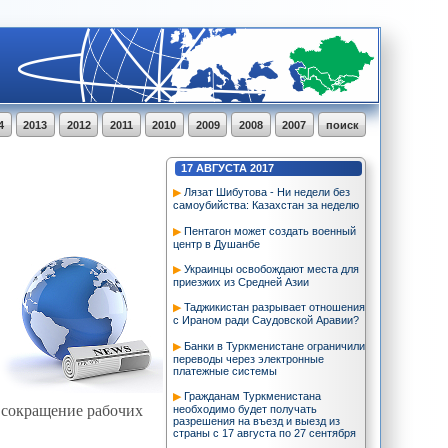
4
2013
2012
2011
2010
2009
2008
2007
поиск
17
АВГУСТА
2017
Лязат Шибутова - Ни недели без
самоубийства: Казахстан за неделю
Пентагон может создать военный
центр в Душанбе
Украинцы освобождают места для
приезжих из Средней Азии
Таджикистан разрывает отношения
с Ираном ради Саудовской Аравии?
Банки в Туркменистане ограничили
переводы через электронные
платежные системы
Гражданам Туркменистана
 сокращение рабочих
необходимо будет получать
разрешения на въезд и выезд из
страны с 17 августа по 27 сентября