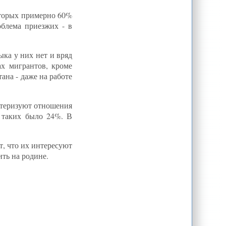
оторых примерно 60%
облема приезжих - в
ыка у них нет и вряд
ах мигрантов, кроме
ана - даже на работе
актеризуют отношения
 таких было 24%. В
т, что их интересуют
ть на родине.