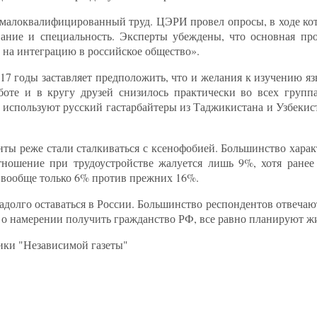
ся малоквалифицированный труд. ЦЭРИ провел опросы, в ходе к
вание и специальность. Эксперты убеждены, что основная пр
 на интеграцию в российское общество».
7 годы заставляет предположить, что и желания к изучению яз
боте и в кругу друзей снизилось практически во всех групп
используют русский гастарбайтеры из Таджикистана и Узбекист
анты реже стали сталкиваться с ксенофобией. Большинство хар
тношение при трудоустройстве жалуется лишь 9%, хотя ранее
вообще только 6% против прежних 16%.
адолго оставаться в России. Большинство респондентов отвечаю
т о намерении получить гражданство РФ, все равно планируют жи
ики "Независимой газеты"