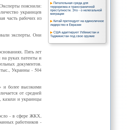
Питательная среда для
 Эксперты пояснили:
терроризма и трансграничной
преступности. Это - о нелегальной
оличество украинцев
миграции
ая часть рабочих из
Китай претендует на единоличное
лидерство в Евразии
США адаптируют Узбекистан и
овали эксперты. Они
Таджикистан под свое оружие
основаниях. Пять лет
и на руках патенты и
тельных документов.
тыс., Украины - 504
» и более высокими
личается от средней
., казахи и украинцы
осло - в сфере ЖКХ,
ранных работников -