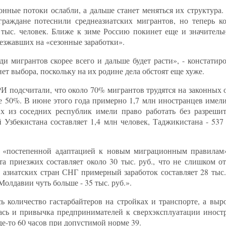
нные потоки ослабли, а дальше станет меняться их структура.
граждане потеснили среднеазиатских мигрантов, но теперь к
 тыс. человек. Ближе к зиме Россию покинет еще и значительн
езжавших на «сезонные заработки».
и мигрантов скорее всего и дальше будет расти», - констатир
нет выбора, поскольку на их родине дела обстоят еще хуже.
И подсчитали, что около 70% мигрантов трудятся на законных 
ее 50%. В июне этого года примерно 1,7 млн иностранцев имел
х из соседних республик имели право работать без разреши
Узбекистана составляет 1,4 млн человек, Таджикистана - 537 
т «постепенной адаптацией к новым миграционным правилам
а приезжих составляет около 30 тыс. руб., что не слишком от
з азиатских стран СНГ примерный заработок составляет 28 тыс
олдавии чуть больше - 35 тыс. руб.».
ь количество гастарбайтеров на стройках и транспорте, а выр
ась и привычка предпринимателей к сверхэксплуатации иност
де-то 60 часов при допустимой норме 39.