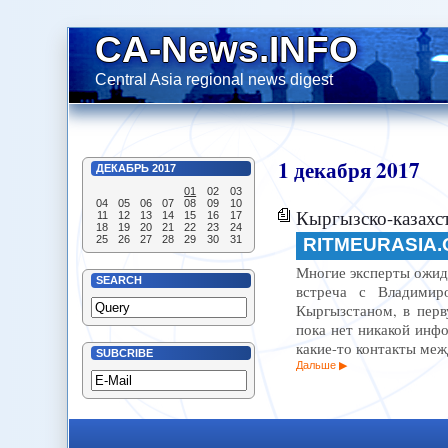
CA-News.INFO
Central Asia regional news digest
1
декабря
2017
ДЕКАБРЬ
2017
01
02
03
04
05
06
07
08
09
10
Кыргызско-казахст
11
12
13
14
15
16
17
18
19
20
21
22
23
24
25
26
27
28
29
30
31
RITMEURASIA
Многие эксперты ожида
SEARCH
встреча с Владимир
Кыргызстаном, в перв
пока нет никакой инф
какие-то контакты меж
SUBCRIBE
Дальше