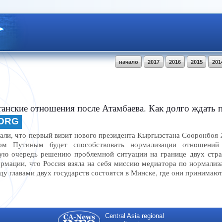
начало
2017
2016
2015
201
анские отношения после Атамбаева. Как долго ждать 
.ORG
ли, что первый визит нового президента Кыргызстана Сооронбоя Ж
ом Путиным будет способствовать нормализации отношений
ую очередь решению проблемной ситуации на границе двух стра
ормации, что Россия взяла на себя миссию медиатора по нормали
ду главами двух государств состоятся в Минске, где они принимаю
Central Asia regional