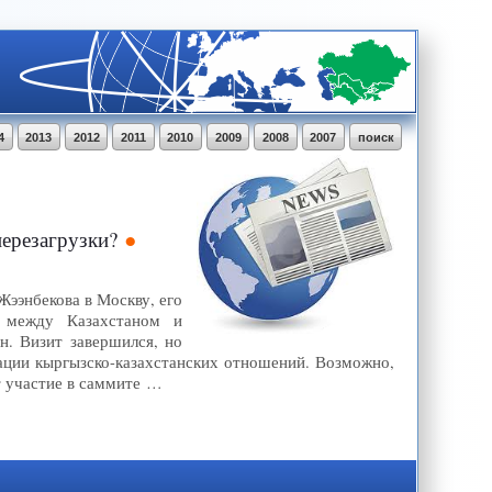
4
2013
2012
2011
2010
2009
2008
2007
поиск
перезагрузки?
ээнбекова в Москву, его
 между Казахстаном и
н. Визит завершился, но
зации кыргызско-казахстанских отношений. Возможно,
т участие в саммите …