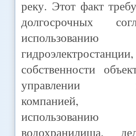
реку. Этот факт треб
долгосрочных со
использованию
гидроэлектростанци
собственности объек
управлении ге
компанией, со
использова
водохранилища, д