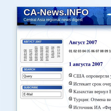
CA-News.INFO
Central Asia regional news digest
Август
2007
АВГУСТ
2007
01
02
03
04
05
06
07
08
09
10
11
12
01
02
03
04
05
06
07
08
09
1
13
14
15
16
17
18
19
20
21
22
23
24
25
26
27
28
29
30
31
1
августа
2007
SEARCH
США опровергли у
Истекает срок оче
SUBCRIBE
Казахстан вернул 
Турция: Отмена в
Источник ИА «Фер