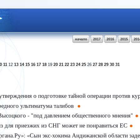
начало
2017
2016
2015
201
0
11
12
13
14
15
16
17
18
19
20
21
22
23
24
25
26
27
28
29
30
31
тверждения о подготовке тайной операции против ку
редного ультиматума талибов
Высоцкого - "под давлением общественного мнения"
из для приезжих из СНГ может не понравиться ЕС
гана.Ру»: «Сын экс-хокима Андижанской области заде