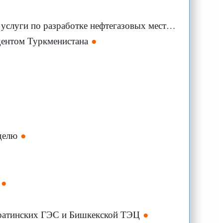
 по разработке нефтегазовых месторождений
дентом Туркменистана
делю
аратинских ГЭС и Бишкекской ТЭЦ