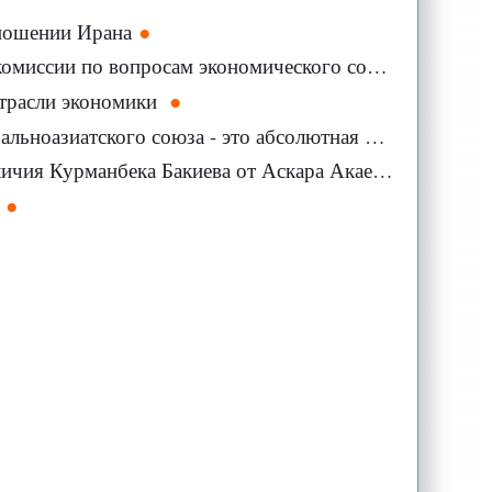
ношении Ирана
 по вопросам экономического сотрудничества
отрасли экономики
азиатского союза - это абсолютная химера"
чия Курманбека Бакиева от Аскара Акаева?