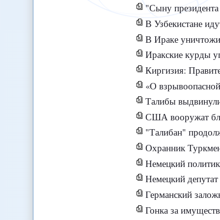
"Сыну президента
В Узбекистане ид
В Ираке уничтожи
Иракские курды у
Киргизия: Правите
«О взрывоопасной
Талибы выдвинули
США вооружат бл
"Талибан" продолж
Охранник Туркмен
Немецкий политик
Немецкий депутат
Германский залож
Гонка за имущест