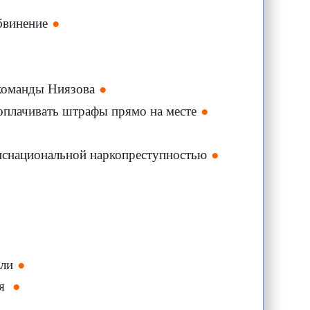
бвинение
 команды Ниязова
оплачивать штрафы прямо на месте
анснациональной наркопреступностью
ели
ая