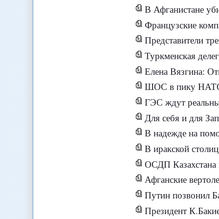
В Афганистане уби
Французские компан
Представители тр
Туркменская деле
Елена Вязгина: 
ШОС в пику НАТО 
ГЭС ждут реальны
Для себя и для За
В надежде на помо
В иракской столиц
ОСДП Казахстана 
Афганские вертоле
Путин позвонил Ба
Президент К.Баки