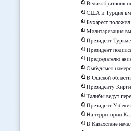
Великобритания ос
США и Турция вме
Бухарест положил 
Милитаризация вм
Президент Туркме
Президент подпис
Председателю ави
Омбудсмен намерен 
В Ошской области
Президенту Кирги
Талибы ведут пер
Президент Узбеки
На территории Каз
В Казахстане нача