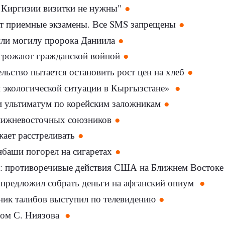
 Киргизии визитки не нужны"
ут приемные экзамены. Все SMS запрещены
ли могилу пророка Даниила
грожают гражданской войной
льство пытается остановить рост цен на хлеб
 экологической ситуации в Кыргызстане»
 ультиматум по корейским заложникам
ижневосточных союзников
ает расстреливать
баши погорел на сигаретах
: противоречивые действия США на Ближнем Восток
 предложил собрать деньги на афганский опиум
ник талибов выступил по телевидению
вом С. Ниязова