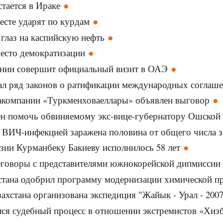
тается в Ираке
сте ударят по курдам
глаз на каспийскую нефть
есто демократизации
нии совершит официальный визит в ОАЭ
ал ряд законов о ратификации международных соглаш
акомпании «Туркменховаеллары» объявлен выговор
помочь обвиняемому экс-вице-губернатору Ошской области
 ВИЧ-инфекцией заражена половина от общего числа з
зии Курманбеку Бакиеву исполнилось 58 лет
еговоры с представителями южнокорейской дипмиссии
стана одобрил программу модернизации химической 
ахстана организована экспедиция "Жайык - Урал - 200
лся судебный процесс в отношении экстремистов «Хиз