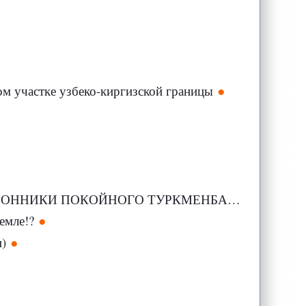
ом участке узбеко-киргизской границы
РОННИКИ ПОКОЙНОГО ТУРКМЕНБАШИ
емле!?
н)