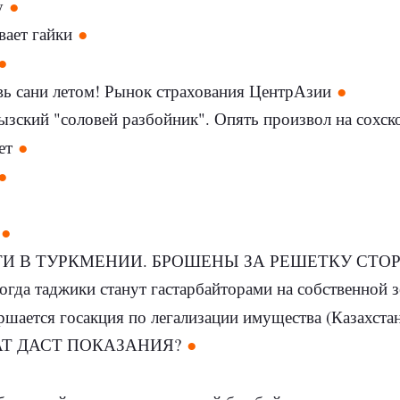
у
вает гайки
овь сани летом! Рынок страхования ЦентрАзии
зский "соловей разбойник". Опять произвол на сохск
ет
ТИ В ТУРКМЕНИИ. БРОШЕНЫ ЗА РЕШЕТКУ СТО
гда таджики станут гастарбайторами на собственной з
ршается госакция по легализации имущества (Казахста
АТ ДАСТ ПОКАЗАНИЯ?