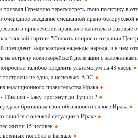
 призвал Германию пересмотреть свою политику в от
очередное заседание смешанной ирано-белорусской комиссии
ресован в привлечении иранского капитала в базовые 
ахстанской партии: "Ставить вопрос о создании Центрально
й президент Кыргызстана надежды народа, и в чем отли
ь на встречу южнокорейской делегации с заложниками
попросили талибов продлить ультиматум на 48 часов
т построена не одна, а несколько АЭС
из коалиционного правительства Ирака
 - Тбилиси - Баку протянут до Турции?
ередали британцам свои обязанности на юге Ирака
то ошибся с оценкой ситуации в Ираке
унес жизни 15 человек
 военных погибли в Багдаде