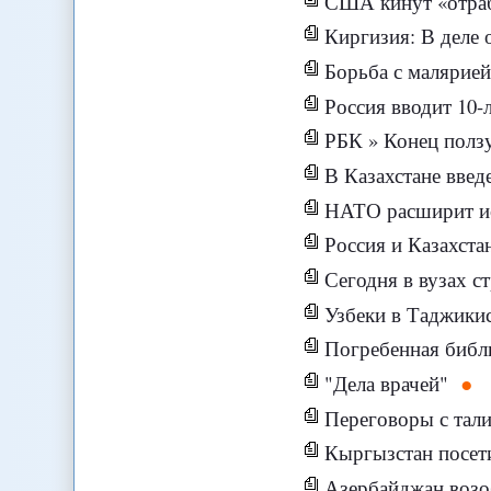
США кинут «отраб
Киргизия: В деле
Борьба с малярией
Россия вводит 10-
РБК » Конец полз
В Казахстане введ
НАТО расширит ис
Россия и Казахста
Сегодня в вузах с
Узбеки в Таджики
Погребенная библ
"Дела врачей"
Переговоры с тал
Кыргызстан посети
Азербайджан возо