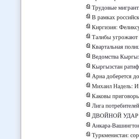
Трудовые мигранты 
В рамках российск
Киргизия: Феликсу
Талибы угрожают 
Квартальная поли
Ведомства Кыргызс
Кыргызстан рати
Арна доберется д
Михаил Надель: И
Каковы приговоры
Лига потребителей
ДВОЙНОЙ УДА
Анкара-Вашингтон
Туркменистан: со