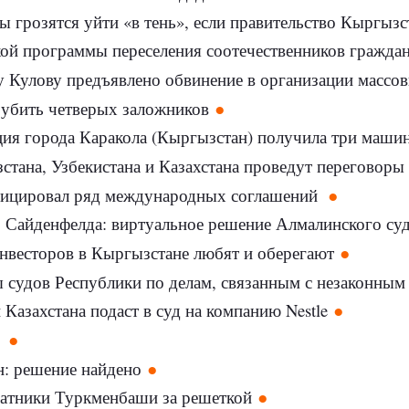
грозятся уйти «в тень», если правительство Кыргызстана
ой программы переселения соотечественников гражданам
 Кулову предъявлено обвинение в организации массов
убить четверых заложников
ция города Каракола (Кыргызстан) получила три маши
тана, Узбекистана и Казахстана проведут переговоры
фицировал ряд международных соглашений
о Сайденфелда: виртуальное решение Алмалинского су
нвесторов в Кыргызстане любят и оберегают
 судов Республики по делам, связанным с незаконным
 Казахстана подаст в суд на компанию Nestle
Р
: решение найдено
ратники Туркменбаши за решеткой