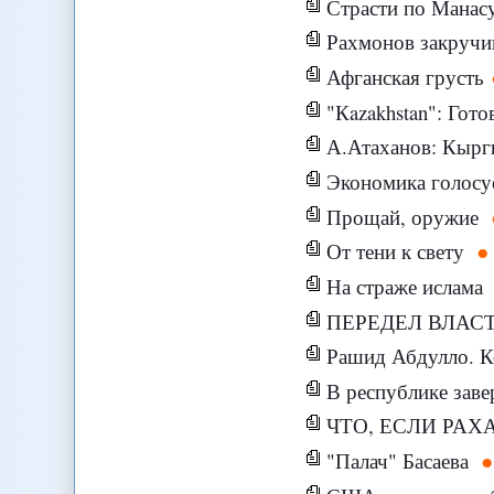
Страсти по Манас
Рахмонов закручи
Афганская грусть
"Кazakhstan": Гот
А.Атаханов: Кыргы
Экономика голосу
Прощай, оружие
От тени к свету
На страже ислама
ПЕРЕДЕЛ ВЛАС
Рашид Абдулло. Ко
В республике заве
ЧТО, ЕСЛИ РАХ
"Палач" Басаева