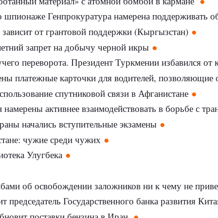
отанный материал» с атомной бомбой в кармане
 о шпионаже Генпрокуратура намерена поддерживать о
 зависит от грантовой поддержки (Кыргызстан)
летний запрет на добычу черной икры
учего переворота. Президент Туркмении избавился от
ены платежные карточки для водителей, позволяющие 
пользование спутниковой связи в Афганистане
н намерены активнее взаимодействовать в борьбе с тр
траны начались вступительные экзамены
стане: чужие среди чужих
иотека Улугбека
ибами об освобождении заложников ни к чему не прив
т председатель Государственного банка развития Кит
бновит поставки бензина в Иран