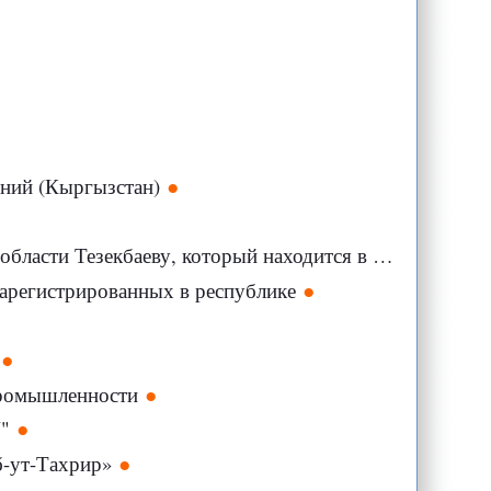
ений (Кыргызстан)
 Тезекбаеву, который находится в СИЗО ГКНБ
арегистрированных в республике
промышленности
7"
б-ут-Тахрир»