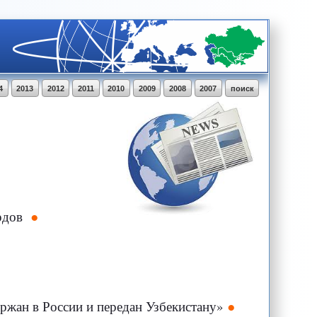
4
2013
2012
2011
2010
2009
2008
2007
поиск
рдов
ржан в России и передан Узбекистану»