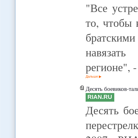
"Все устр
то, чтобы
братскими
навязать
регионе", 
Дальше
Десять боевиков-тал
RIAN.RU
Десять бо
перестрелк