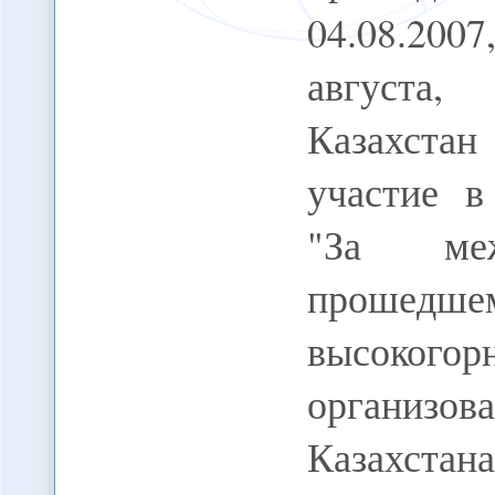
04.08.20
августа
Казахстан
участие в
"За межн
прошед
высокогор
организо
Казахстан