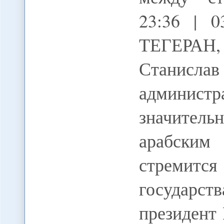
23:36 | 
ТЕГЕРАН
Станисла
администр
значите
арабским 
стремит
государс
президент