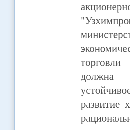
акционе
"Узхим
министер
экономиче
торговли
должна 
устойчи
развитие 
рациона