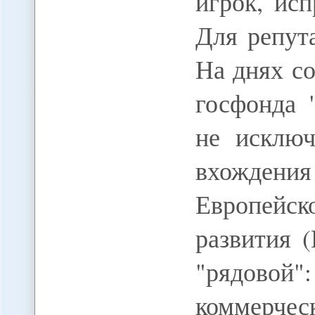
игрок, ис
Для репут
На днях со
госфонда 
не исклю
вхождения
Европейск
развития 
"рядовой"
коммерчес