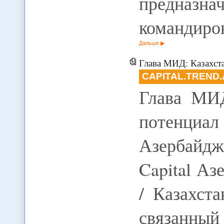
предназн
командиро
Дальше
Глава МИД: Казахстан ви
CAPITAL.TREND.
Глава МИД
потенциал
Азербайдж
Capital Аз
/ Казахст
связанны