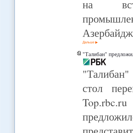
на вс
промышл
Азербайдж
Дальше
"Талибан" предложил
"Талибан"
стол пере
Top.rbc
предложи
предста