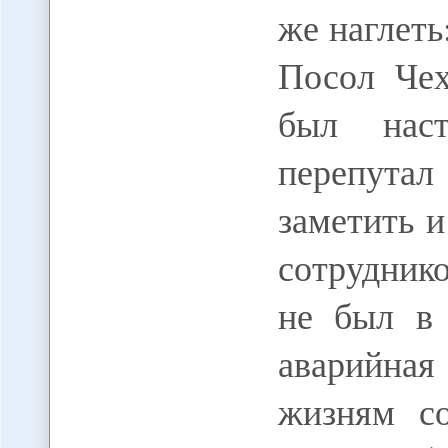
же наглеть
Посол Чех
был наст
перепута
заметить и
сотрудник
не был в 
аварийная
жизням со