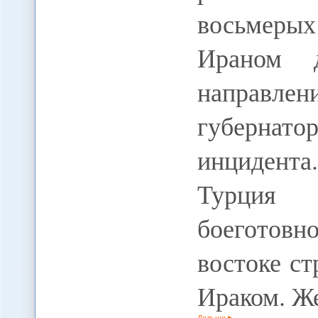
восьмеры
Ираном 
направле
губернат
инцидента.
Турция 
боеготов
востоке с
Ираком. Ж
Дальше