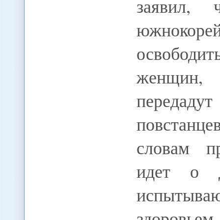
заявил, 
южнокоре
освободи
женщин,
передаду
повстанце
словам пр
идет о д
испытыва
здоровье