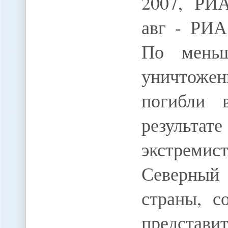
2007, РИ
авг - РИА
По меньш
уничтожен
погибли 
результате
экстреми
Северный 
страны, с
представ