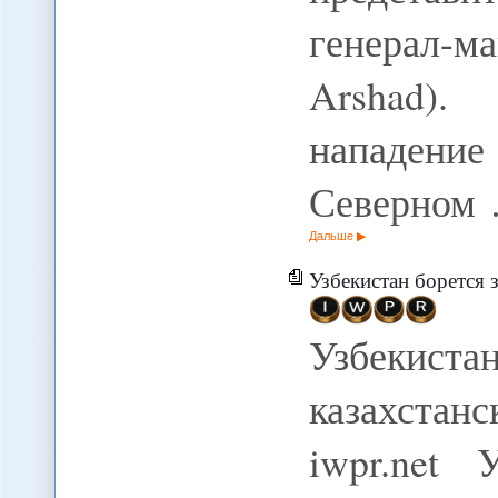
генерал-
Arshad).
нападени
Северном
Дальше
Узбекистан борется 
Узбекис
казахстан
iwpr.net 