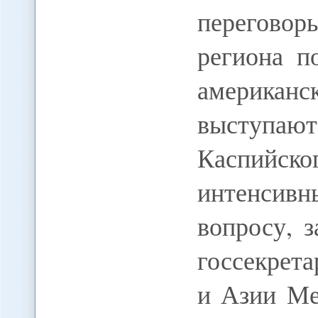
переговор
региона п
америк
выступа
Каспийско
интенсив
вопросу, 
госсекрет
и Азии Ме