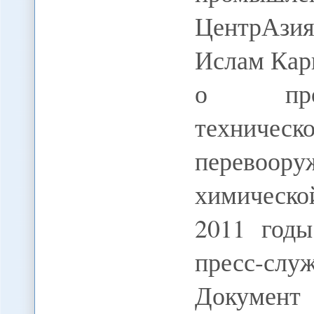
ЦентрАзи
Ислам Кар
о прог
техничес
перевоо
химическо
2011 годы
пресс-сл
Документ 