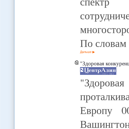
спектр 
сотрудни
многосторо
По слова
Дальше
"Здоровая конкуренция
"Здоровая
проталкив
Европу 00
Вашингт