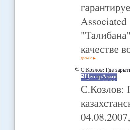
гарантируе
Associate
"Талибан
качестве в
Дальше
С.Козлов: Где зарыт
С.Козлов: 
казахст
04.08.20