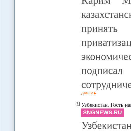
казахста
принять
привати
экономиче
подписал
сотруднич
Дальше
Узбекистан. Гость на
SNGNEWS.RU
Узбекиста