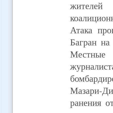
жителей 
коалицио
Атака про
Багран на
Местны
журналиста
бомбарди
Мазари-Д
ранения о