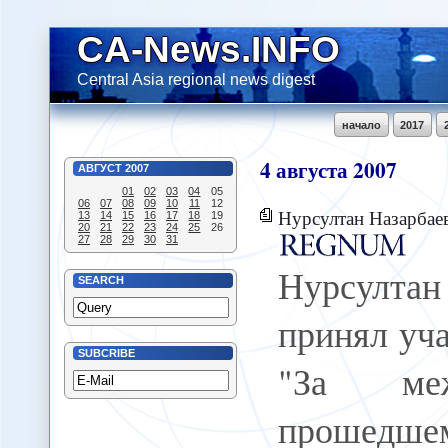
CA-News.INFO
Central Asia regional news digest
начало
2017
4
августа
2007
АВГУСТ
2007
01
02
03
04
05
06
07
08
09
10
11
12
Нурсултан Назарбаев принял участие в фес
13
14
15
16
17
18
19
20
21
22
23
24
25
26
27
28
29
30
31
Нурсулт
SEARCH
принял уча
SUBCRIBE
"За межн
прошедш