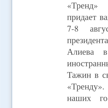
«Тренд» 
придает в
7-8 авгу
президен
Алиева в
иностран
Тажин в с
«Тренду»
наших го