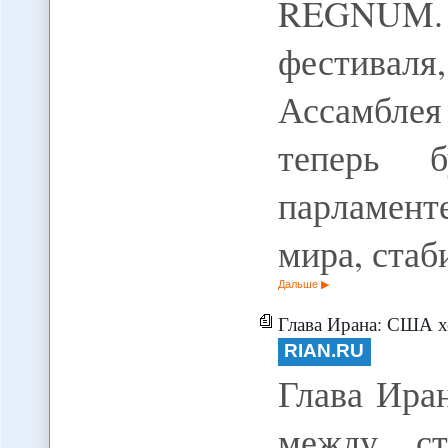
REGNUM. В
фестиваля
Ассамблея
теперь 
парламент
мира, ста
Дальше
Глава Ирана: США х
RIAN.RU
Глава Ира
между ст