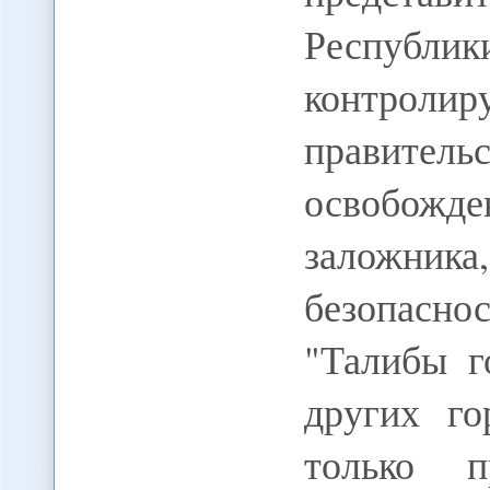
Республи
контро
правите
освобожд
заложник
безопасн
"Талибы г
других го
только 