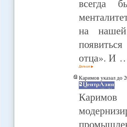
всегда б
менталите
на нашей
появитьс
отца». И 
Дальше
Каримов указал до 2
Каримов
модерни
промышле