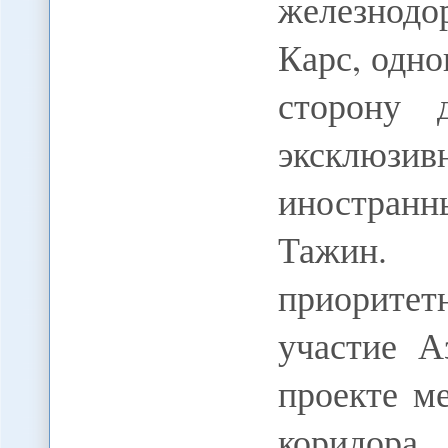
железнодо
Карс, одн
сторону 
эксклюз
иностран
Тажин. 
приоритет
участие А
проекте м
коридор