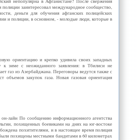
ейский непопулярна в Афганистане? После свержения
и полиции заинтересовал международное сообщество,
ости, деньги для обучения афганских полицейских
ии и полиции, в основном, - молодые люди, которые в
зовую ориентацию и крепко удивила своих западных
у к зиме с неожиданного заявления: в Тбилиси не
ает газ из Азербайджана. Переговоры ведутся также с
ст объемов закупок газа. Новая газовая ориентация
о" он-лайн По сообщению информационного агентства
ельгии, похищенных боевиками на днях на юг-востоке
обождена похитителями, и в настоящее время полиция
и были похищены местными бандитами в 60 километрах