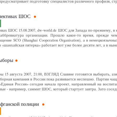
предусматривает подготовку специалистов различного профиля, с
спективах ШОС
ивах ШОС 15.08.2007, dw-world.de ШОС для Запада по-прежнему, в 
 аббревиатура организации. Прошло какое-то время, прежде че
ение SCO (Shanghai Cooperation Organisation), а в немецкоязычных 
то «шанхайская пятерка» работает вот уже более десяти лет, а в ны
выборы
ры 15 августа 2007, 21:00, ВЗГЛЯД Славяне готовятся выбирать, аз
орная кампания в России пока развивается неспешно. Партии чаще
Единая Россия» сегодня начала проект, направленный на воспита
вые - например, саммит ШОС, который стартует завтра. Зато сосед
 афганской полиции