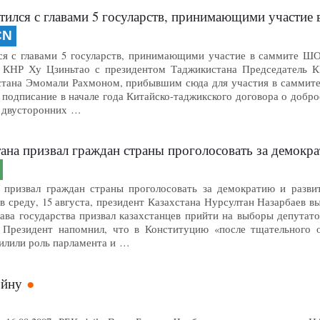
етился с главами 5 госуларств, принимающими участи
CN
ся с главами 5 госуларств, принимающими участие в саммите ШОС
я КНР Ху Цзиньтао с президентом Таджикистана Председатель К
тана Эмомали Рахмоном, прибывшим сюда для участия в саммите
 подписание в начале года Китайско-таджикского договора о добр
я двусторонних …
ана призвал граждан страны проголосовать за демокра
 призвал граждан страны проголосовать за демократию и развит
 среду, 15 августа, президент Казахстана Нурсултан Назарбаев в
лава государства призвал казахстанцев прийти на выборы депутат
). Президент напомнил, что в Конституцию «после тщательного
силили роль парламента и …
ойну