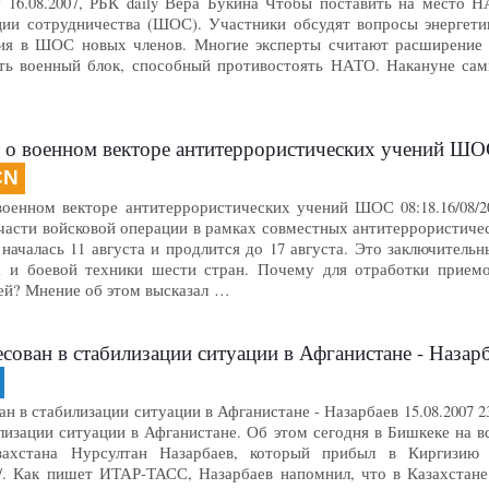
16.08.2007, РБК daily Вера Букина Чтобы поставить на место 
ии сотрудничества (ШОС). Участники обсудят вопросы энергетики
ия в ШОС новых членов. Многие эксперты считают расширение о
ать военный блок, способный противостоять НАТО. Накануне са
т о военном векторе антитеррористических учений Ш
CN
военном векторе антитеррористических учений ШОС 08:18.16/08/2
части войсковой операции в рамках совместных антитеррористиче
 началась 11 августа и продлится до 17 августа. Это заключител
ва и боевой техники шести стран. Почему для отработки прием
ней? Мнение об этом высказал …
есован в стабилизации ситуации в Афганистане - Назар
ан в стабилизации ситуации в Афганистане - Назарбаев 15.08.2007 
илизации ситуации в Афганистане. Об этом сегодня в Бишкеке на
азахстана Нурсултан Назарбаев, который прибыл в Киргизию
. Как пишет ИТАР-ТАСС, Назарбаев напомнил, что в Казахстане