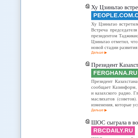
Ху Цзиньтао встр
PEOPLE.COM.
Ху Цзиньтао встретил
Встреча председател
президентом Таджикис
Цзиньтао отметил, что
новой стадии развити
Дальше
Президент Казахст
FERGHANA.RU
Президент Казахстана
сообщает Казинформ, в
и казахского радио. Г
маслихатов (советов
изменения, которые у
Дальше
ШОС сыграла в в
RBCDAILY.RU