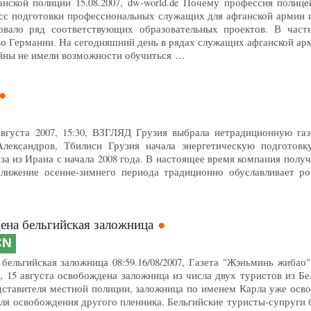
анской полиции 15.08.2007, dw-world.de Почему профессия полиц
сс подготовки профессиональных служащих для афганской армии 
овало ряд соответствующих образовательных проектов. В частн
о Германии. На сегодняшний день в рядах служащих афганской арм
ойны не имели возможности обучиться …
вгуста 2007, 15:30, ВЗГЛЯД Грузия выбрала нетрадиционную га
лександров, Тбилиси Грузия начала энергетическую подготовк
за из Ирана с начала 2008 года. В настоящее время компания получ
ближение осенне-зимнего периода традиционно обуславливает ро
ена бельгийская заложница
CN
бельгийская заложница 08:59.16/08/2007, Газета "Жэньминь жиба
, 15 августа освобождена заложница из числа двух туристов из Б
дставителя местной полиции, заложница по именем Карла уже осв
для освобождения другого пленника. Бельгийские туристы-супруг