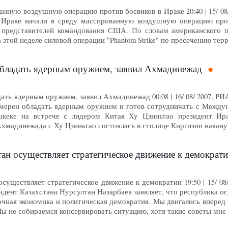
нную воздушную операцию против боевиков в Ираке 20:40 | 15/ 0
 Ираке начали в среду массированную воздушную операцию прот
 представителей командования США. По словам американского пр
 этой неделе силовой операции "Phantom Strike" по пресечению те
обладать ядерным оружием, заявил Ахмадинежад
ать ядерным оружием, заявил Ахмадинежад 00:08 | 16/ 08/ 2007, Р
мерен обладать ядерным оружием и готов сотрудничать с Между
шкеке на встрече с лидером Китая Ху Цзиньтао президент И
Ахмадинежада с Ху Цзиньтао состоялась в столице Киргизии накан
тан осуществляет стратегическое движение к демократ
осуществляет стратегическое движение к демократии 19:50 | 15/ 
идент Казахстана Нурсултан Назарбаев заявляет, что республика ос
чная экономика и политическая демократия. Мы двигались вперед п
Мы не собираемся консервировать ситуацию, хотя такие советы мн