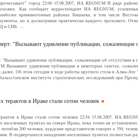
"прочесывает" город 22:00 15.08.2007, ИА REGNUM В ряде райо
охожих. Как сообщает корреспондент ИА REGNUM, усиленные 
наиболее криминогенных районах Бишкека, в том числе Востоке
окументы, но и досматривая практически каждого прохожего. Отм
ВД и СНБ. …
: "Вызывают удивление публикации, сожалеющие об отсутствии в 
: "Вызывают удивление публикации, сожалеющие об отсутствии в сп
M Вызывают удивление публикации в некоторых газетах, сожале
к далее. Об этом сегодня в ходе работы круглого стола в Алма-Ат
Казахстанском институте стратегических исследований при Прези
 терактов в Ираке стали сотни человек
рактов в Ираке стали сотни человек 22:54 15.08.2007, ИА REG
их населенных пунктах на севере Ирака, пока точно не установлен
 погибли 200 человек, курдские представители говорят о 350, теле
ения. В подвергшихся нападению населенных пунктах полностью р