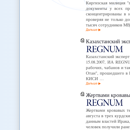
Киргизская милиция 
документы у всех пр
сконцентрированы в 
проверяя не только д
тысяч сотрудников М
Дальше
Казахстанский эксперт
Казахстанский эксперт
15.08.2007, ИА REGNU
рабочих, чабанов и та
Отан", прошедшего в 
КИСИ …
Дальше
Жертвами кровавых
Жертвами кровавых те
августа в трех курдск
данным властей Ирака,
человек получили ран