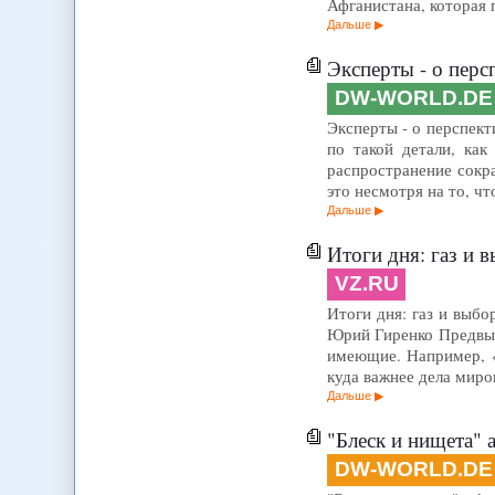
Афганистана, которая 
Дальше
Эксперты - о пер
DW-WORLD.DE
Эксперты - о перспект
по такой детали, как
распространение сокращ
это несмотря на то, ч
Дальше
Итоги дня: газ и 
VZ.RU
Итоги дня: газ и выбо
Юрий Гиренко Предвыб
имеющие. Например, «
куда важнее дела миро
Дальше
"Блеск и нищета"
DW-WORLD.DE