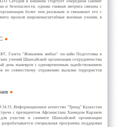
НАТО Сегодня в Бишкеке стартует очередной саммит
 и безопасности, однако главная интрига связана с
рганизации более чем реальным и связывают его с
ммита прошли широкомасштабные военные учения, в
ОС
007, Газета "Жэньминь жибао" он-лайн Подготовка к
ских учений Шанхайской организации сотрудничества
ьный день маневров с одновременным задействованием
ов по совместному отражению вылазки террористов
баев
23:34:33, Информационное агентство "Тренд" Казахстан
 встрече с президентом Афганистана Хамидом Карзаем
 для участия в саммите Шанхайской организации
 разрабатывается специальная программа поддержки