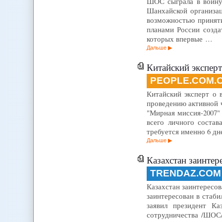
ШОС сыграла в войну 
Шанхайской организац
возможностью принят
планами России созд
которых впервые …
Дальше
Китайский экспер
PEOPLE.COM.
Китайский эксперт о 
проведению активной 
"Мирная миссия-2007"
всего личного соста
требуется именно 6 д
Дальше
Казахстан заинтер
TRENDAZ.COM
Казахстан заинтересов
заинтересован в стаб
заявил президент К
сотрудничества /ШОС/