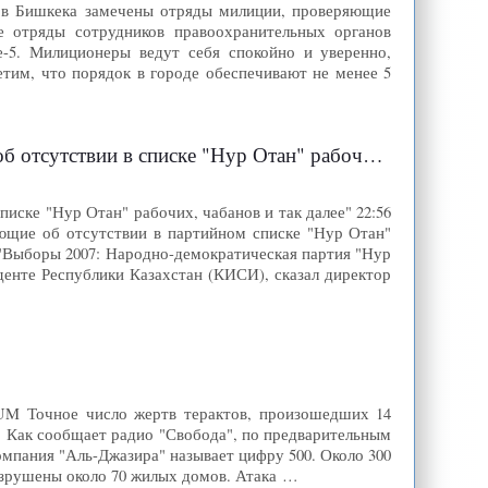
нов Бишкека замечены отряды милиции, проверяющие
отряды сотрудников правоохранительных органов
-5. Милиционеры ведут себя спокойно и уверенно,
етим, что порядок в городе обеспечивают не менее 5
списке "Нур Отан" рабочих, чабанов и так далее"
иске "Нур Отан" рабочих, чабанов и так далее" 22:56
ющие об отсутствии в партийном списке "Нур Отан"
е "Выборы 2007: Народно-демократическая партия "Нур
денте Республики Казахстан (КИСИ), сказал директор
NUM Точное число жертв терактов, произошедших 14
о. Как сообщает радио "Свобода", по предварительным
компания "Аль-Джазира" называет цифру 500. Около 300
азрушены около 70 жилых домов. Атака …