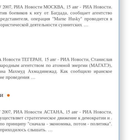
8/ 2007, РИА Новости МОСКВА, 15 авг - РИА Новости.
ив боевиков к югу от Багдада, сообщает агентство
едставителя, операция "Marne Husky" проводится в
ррористической деятельности суннитских …
ИА Новости ТЕГЕРАН, 15 авг - РИА Новости, Станислав
народным агентством по атомной энергии (МАГАТЭ),
рана Махмуд Ахмадинежад. Как сообщило иранское
уне проведения …
ии
08/ 2007, РИА Новости АСТАНА, 15 авг - РИА Новости,
уществляет стратегическое движение к демократии и .
о принципу "сначала - экономика, потом - политика".
е приходилось слышать. …