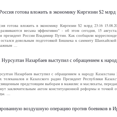
Россия готова вложить в экономику Киргизии $2 млрд
сия готова вложить в экономику Киргизии $2 млрд 23:16 15.0
развиваются весьма эффективно" - об этом сегодня, 15 августа
м президент России Владимир Путин. Как сообщили корреспонде
 остался довольным подготовкой Бишкека к саммиту Шанхайской
 важным …
 Нурсултан Назарбаев выступил с обращением к народ
султан Назарбаев выступил с обращением к народу Казахстана 2
х телеканалов и Казахского радио Президент Республики Казах
освященным предстоящим выборам в мажилис и маслихаты, переда
анут заключительным актом конституционной реформы и точкой о
оды. …
рованную воздушную операцию против боевиков в И