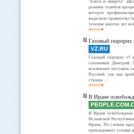
"Блеск и нищета" афг
режима талибов проце
которое профинансир
выделило правительств
течение многих лет в
Дальше
Газовый сюрприз
VZ.RU
Газовый сюрприз 15 а
союзников Дмитрий А
исключают поставок га
Россией, так как при
страны …
Дальше
В Иране освобожд
PEOPLE.COM.
В Иране освобождена 
Исламской Республики
Ирана. По словам пре
прикладывает усилия 