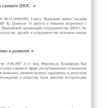
е в саммите ШОС
 09:15.16/08/2007, Газета "Жэньминь жибао" он-лайн
НР Ху Цзиньтао 15 августа в Бишкеке встретился с
 Шанхайской организации сотрудничества /ШОС/. Ху
ососедстве, дружбе и сотрудничестве положило начало
тию и развитие
ие 15.08.2007 21:11 msk, Фергана.ру Казинформ Как
ыступил в прямом эфире республиканских телеканалов
ов мажилиса (нижней палаты) парламента и депутатов
 обсуждения в обществе были внесены исторические