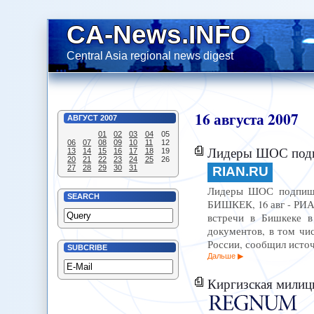
CA-News.INFO
Central Asia regional news digest
16
августа
2007
АВГУСТ
2007
01
02
03
04
05
06
07
08
09
10
11
12
Лидеры ШОС подп
13
14
15
16
17
18
19
20
21
22
23
24
25
26
27
28
29
30
31
RIAN.RU
Лидеры ШОС подпишут
SEARCH
БИШКЕК, 16 авг - РИА
встречи в Бишкеке в
документов, в том чи
России, сообщил исто
SUBCRIBE
Дальше
Киргизская милиц