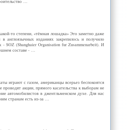
троительство …
какой-то степени, «тёмная лошадка» Это заметно даже
м в англоязычных изданиях закрепилось и получило
- SOZ (Shanghaier Organisation fur Zusammenarbeit). И
нешнем составе - …
иаты играют с газом, американцы всерьез беспокоятся
 проводят акции, прямого касательства к выборам не
ние автомобилистов в джентльменском духе. Для нас
ним странам есть из-за …