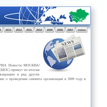
4
2013
2012
2011
2010
2009
2008
2007
поиск
7, РИА Новости МОСКВА/
 (ШОС) примут по итогам
екларацию и ряд других
ие о проведении саммита организации в 2009 году в