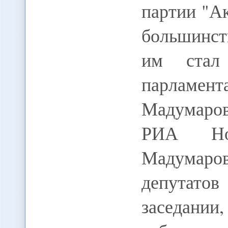
партии "А
большинст
им стал 
парламе
Мадумаро
РИА Нов
Мадумаро
депутат
заседан