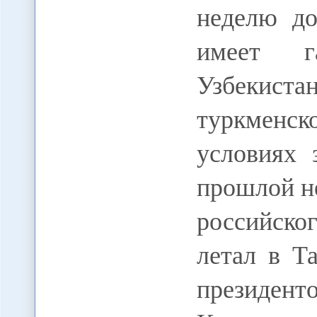
неделю до
имеет г
Узбекис
туркменск
условиях 
прошлой н
российско
летал в Т
президен