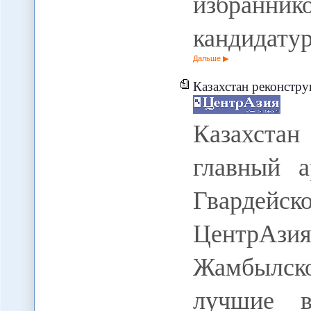
избранни
кандидату
Дальше
Казахстан реконструиров
Казахста
главный 
Гвардейск
ЦентрАзи
Жамбылско
лучшие в