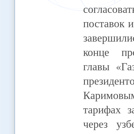
согласова
поставок и
завершили
конце пр
главы «Га
президен
Каримовым
тарифах з
через уз