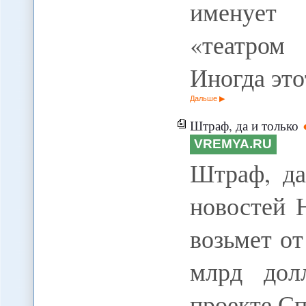
именует
«театром
Иногда эт
Дальше
Штраф, да и только
VREMYA.RU
Штраф, да
новостей 
возьмет о
млрд дол
проекте С