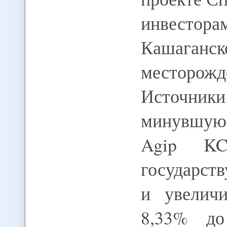
инвестор
Кашаг
месторожд
Источни
минувшую
Agip KC
государств
и увелич
8,33% до