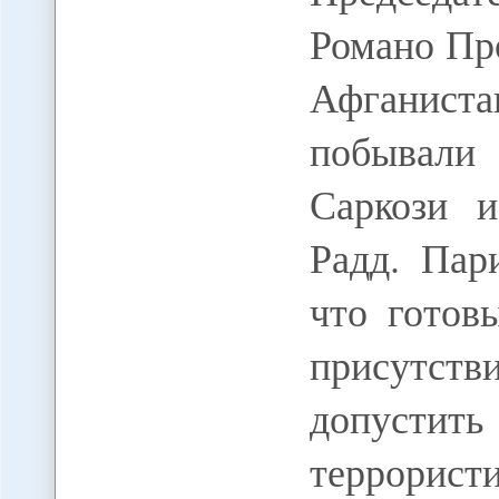
Романо Пр
Афганист
побывали
Саркози 
Радд. Пар
что готов
присутств
допустит
террористи