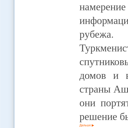
намере
информа
рубежа.
Туркмени
спутников
домов и 
страны Аш
они портя
решение б
Дальше