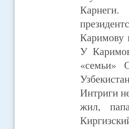
Карнеги
президе
Каримову 
У Каримов
«семьи» 
Узбекист
Интриги не
жил, пап
Киргизски