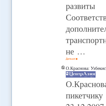
развиты
Соответ
дополн
транспорт
не …
Дальше
О.Краснова: Узбекис
О.Красно
пикетчик