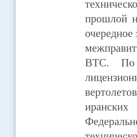
техническ
прошлой н
очередное 
межправи
ВТС. По
лицензио
вертолето
ирански
Федерал
техническ