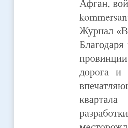
Афган, вой
kommers
Журнал «Вл
Благодаря
провинци
дорога и 
впечатл
квартала
разработк
месторо