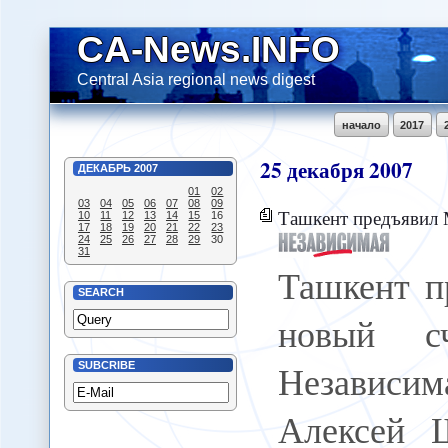
CA-News.INFO
Central Asia regional news digest
начало
2017
25
декабря
2007
ДЕКАБРЬ
2007
01
02
03
04
05
06
07
08
09
Ташкент предъявил 
10
11
12
13
14
15
16
17
18
19
20
21
22
23
24
25
26
27
28
29
30
31
Ташкент п
SEARCH
новый сч
Независи
SUBCRIBE
Алексей 