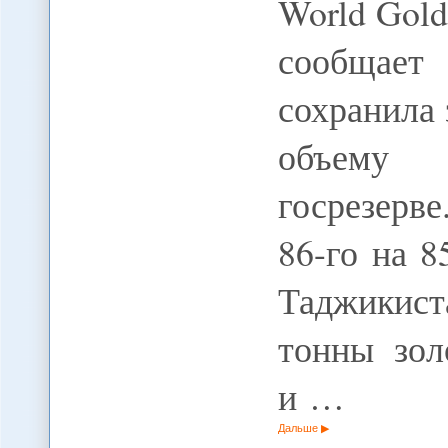
World Gold
сообщает
сохранила 
объему 
госрезерв
86-го на 8
Таджикист
тонны зол
и …
Дальше