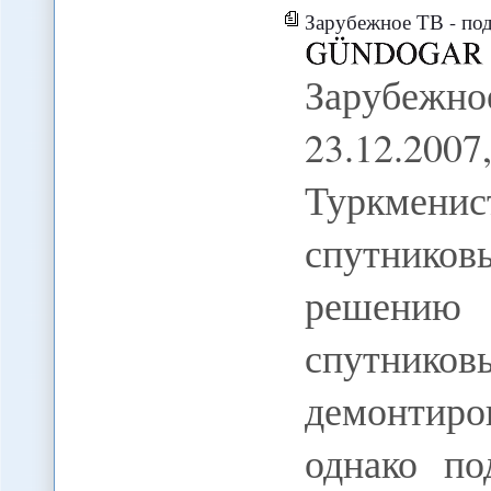
Зарубежное ТВ - под
Зарубеж
23.12.200
Туркменис
спутнико
решению
спутник
демонтиров
однако п