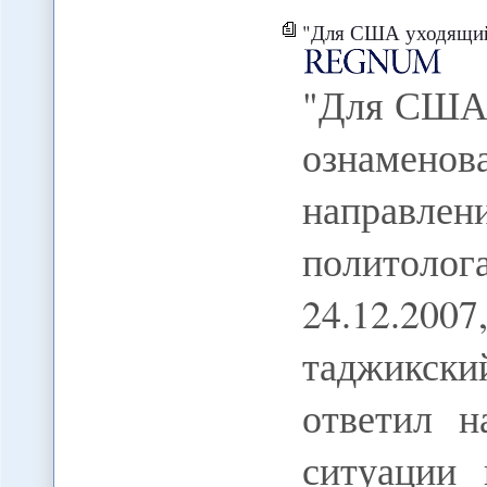
"Для США уходящий год в Афганистан
"Для США 
ознамено
направлен
политол
24.12.20
таджикски
ответил 
ситуации