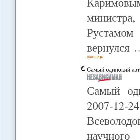
Каримовы
министр
Рустам
вернулся 
Дальше
Самый одинокий ав
Самый од
2007-12-24
Всеволо
научного 