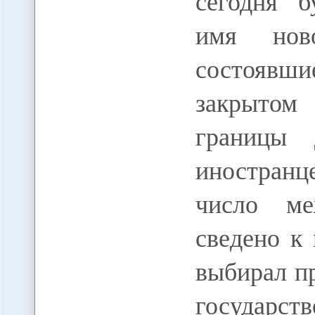
сегодня б
имя ново
состоявши
закрытом
границы 
иностранц
число ме
сведено к
выбирал п
государс