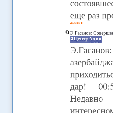
состоявше
еще раз п
Дальше
Э.Гасанов: Совершенно новы
Э.Гасан
азербай
приходить
дар! 00:
Недавно
интересно