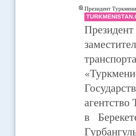
Президент Туркменист
TURKMENISTAN.
Президен
замести
транспор
«Туркме
Государс
агентство
в Берекет
Гурбангу