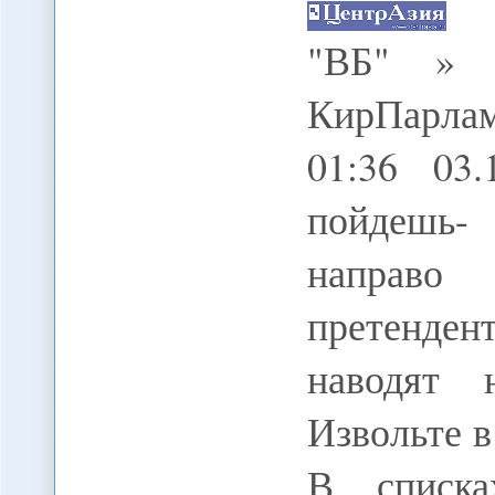
"ВБ" » 
КирПарлам
01:36 03.
пойдешь-
направо
претенден
наводят 
Извольте в
В списка