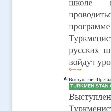
школе и
проводит
программе
Туркменис
русских ш
войдут уро
Дальше
Выступление Президента Туркменистана Гурба
TURKMENISTAN.
Высту
Туркме