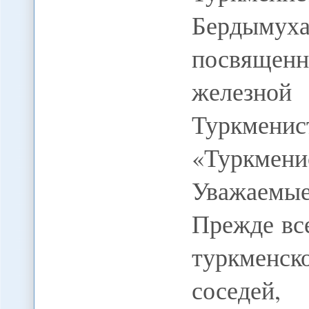
Бердыму
посвящен
железно
Туркменис
«Туркме
Уважаемы
Прежде все
туркменс
соседей