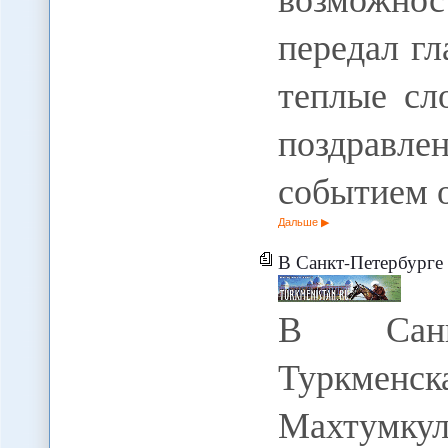
передал гл
теплые сл
поздравл
событием 
Дальше
В Санкт-Петербурге о
В Санкт
Туркменс
Махтумк