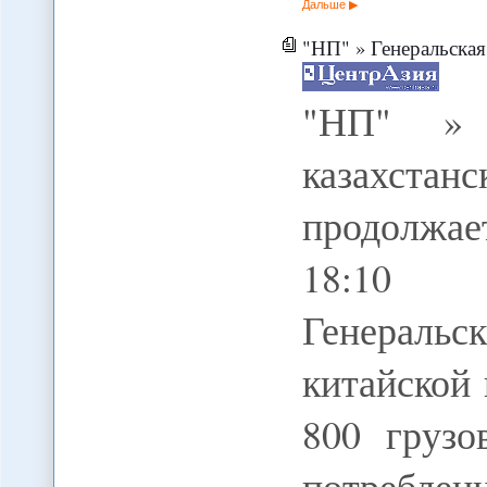
Дальше
"НП" » Генеральская битва.
"НП" » 
казахста
продолжа
18:10 0
Генеральс
китайской 
800 грузо
потреблен