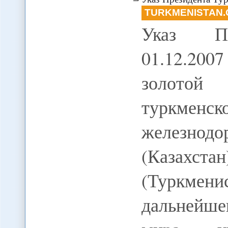
TURKMENISTAN.
Указ Пр
01.12.20
золотой
туркменск
железнод
(Казахстан
(Туркмени
дальнейше