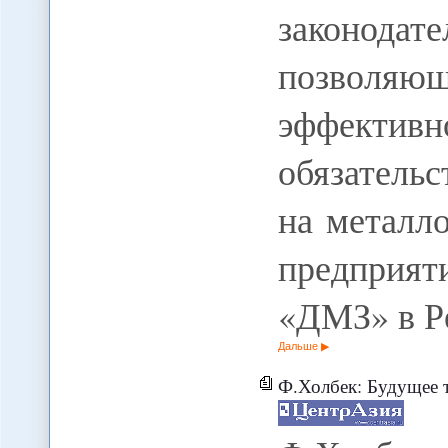
законода
позволя
эффектив
обязатель
на металл
предприят
«ДМЗ» в Р
Дальше
Ф.Холбек: Будущее т