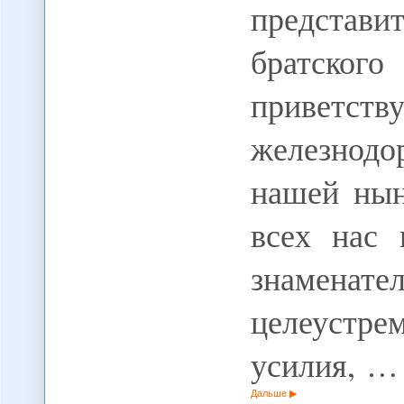
представи
братско
приветс
железнодо
нашей нын
всех нас 
знаменате
целеустр
усилия, …
Дальше