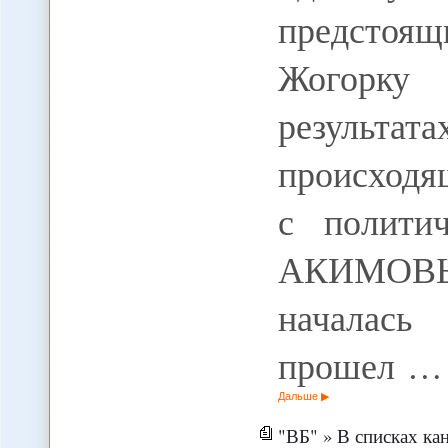
предстоящ
Жогорку 
результ
происходя
с полити
АКИМОВЫМ
началась
прошел …
Дальше
"ВБ" » В списках ка