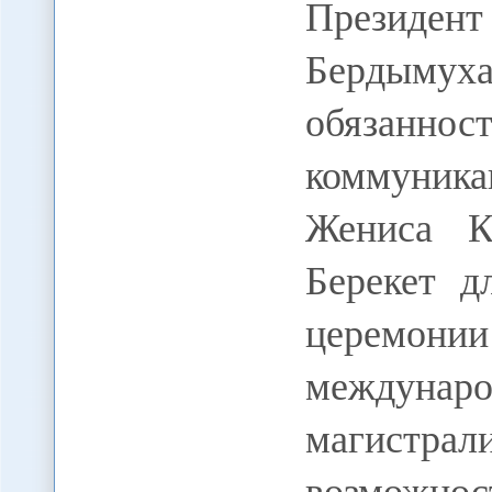
Президент
Бердымуха
обязанно
коммуник
Жениса К
Берекет д
церемони
междуна
магистр
возможно