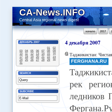
CA-News.INFO
Central Asia regional news digest
начало
2017
4
декабря
2007
ДЕКАБРЬ
2007
01
02
03
04
05
06
07
08
09
Таджикистан: Чистая вода р
10
11
12
13
14
15
16
17
18
19
20
21
22
23
24
25
26
27
28
29
30
FERGHANA.RU
31
Таджикист
SEARCH
рек регио
ледников 
SUBCRIBE
Фергана.Р