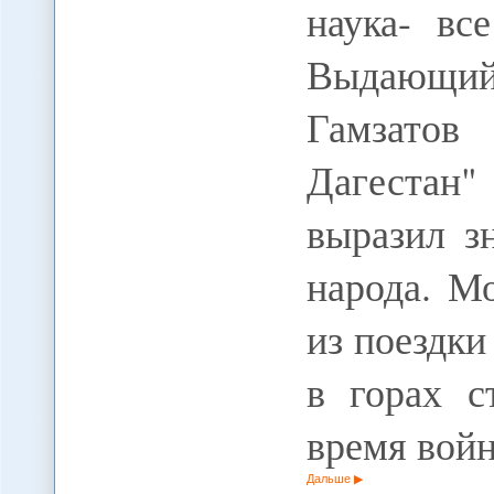
наука- вс
Выдающий
Гамзато
Дагестан"
выразил з
народа. М
из поездки
в горах с
время вой
Дальше