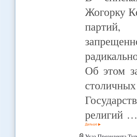
Жогорку К
партий,
запрещ
радикальн
Об этом з
столичн
Государст
религий 
Дальше
Указ Президента Ту