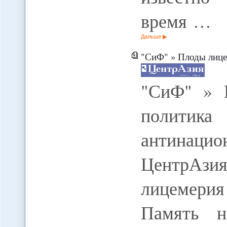
время …
Дальше
"СиФ" » Плоды лицемери
"СиФ" » 
политика
антинаци
ЦентрАзи
лицемери
Память на