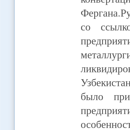
Фергана.Р
со ссылк
предпри
металл
ликвидиров
Узбекиста
было при
предприя
особен