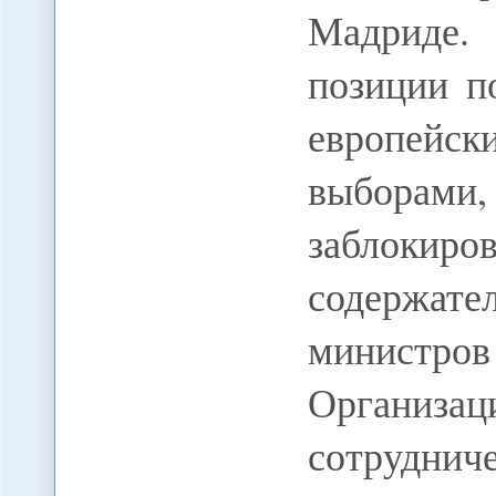
Мадриде.
позиции п
европейск
выборам
заблокир
содержат
министро
Организ
сотрудни