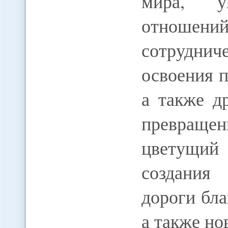
мира, уг
отношен
сотруднич
освоения 
а также д
превращ
цветущий 
создания
дороги бла
а также н