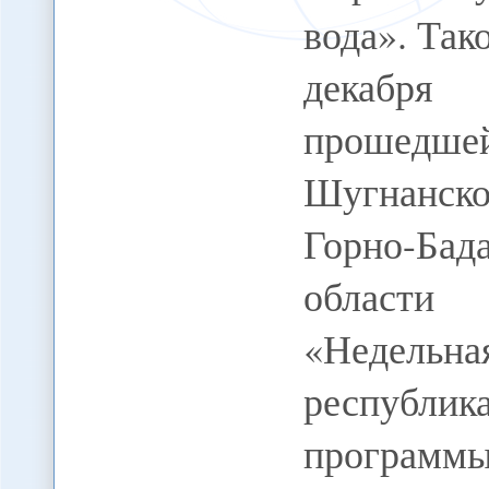
вода». Так
декабря
прошедш
Шугнанско
Горно-Б
области
«Недельна
республи
программ