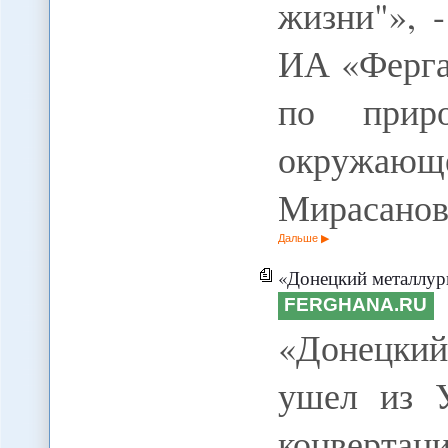
жизни"», 
ИА «Ферга
по приро
окружаю
Мирасанов
Дальше
«Донецкий металлургиче
FERGHANA.RU
«Донецки
ушел из У
конвертац