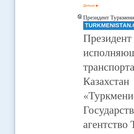
Дальше
Президент Туркменистана принял
TURKMENISTAN.
Президен
исполняю
транспорт
Казахст
«Туркме
Государс
агентство