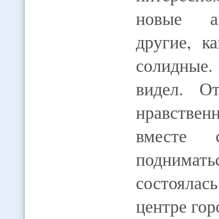
новые аз
другие, к
солидные.
видел. О
нравствен
вместе 
поднимат
состоялас
центре гор