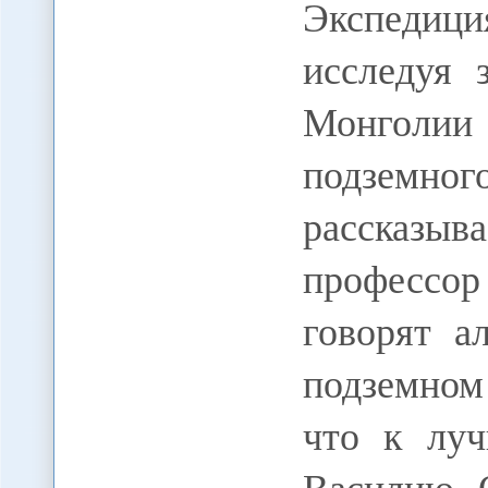
Экспеди
исследуя 
Монголи
подземн
рассказыв
професс
говорят а
подземном
что к луч
Василию 