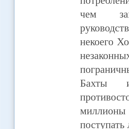
чем зак
руководст
некоего Хо
незаконн
пограничн
Бахты и
противос
миллионы
поступать 