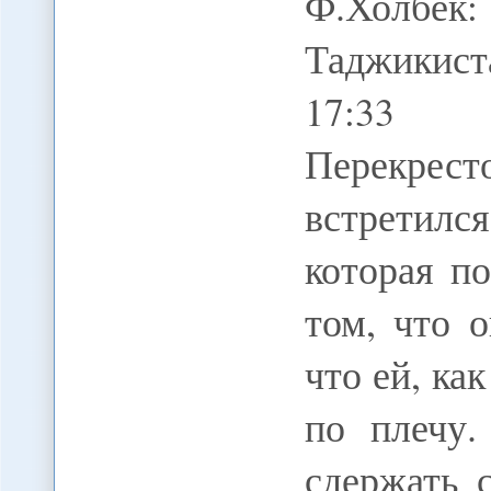
Ф.Холбек
Таджикист
17:33 0
Перекрест
встретил
которая п
том, что 
что ей, ка
по плечу
сдержать 