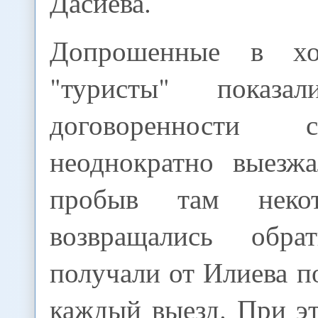
Дасиева.
Допрошенные в хо
"туристы" показ
договоренности
неоднократно выезж
пробыв там некот
возвращались обр
получали от Илиева по
каждый выезд. При э