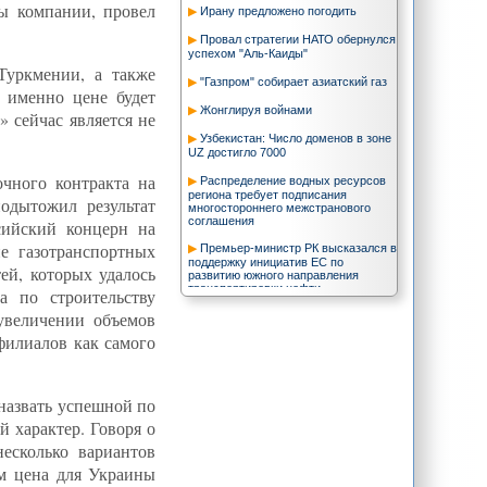
ы компании, провел
Ирану предложено погодить
Провал стратегии НАТО обернулся
успехом "Аль-Каиды"
Туркмении, а также
"Газпром" собирает азиатский газ
 именно цене будет
Жонглируя войнами
» сейчас является не
Узбекистан: Число доменов в зоне
UZ достигло 7000
чного контракта на
Распределение водных ресурсов
региона требует подписания
одытожил результат
многостороннего межстранового
соглашения
сийский концерн на
е газотранспортных
Премьер-министр РК высказался в
поддержку инициатив ЕС по
ей, которых удалось
развитию южного направления
транспортировки нефти
а по строительству
увеличении объемов
Казахстан выражает готовность
проводить реформы
филиалов как самого
Иран хочет стать непостоянным
членом СБ ООН
Через Центральную Азию пройдут
назвать успешной по
транспортные коридоры "Восток-
 характер. Говоря о
Запад" и "Север-Юг"
есколько вариантов
Канада отправит в Афганистан
дополнительно 200 военных
ем цена для Украины