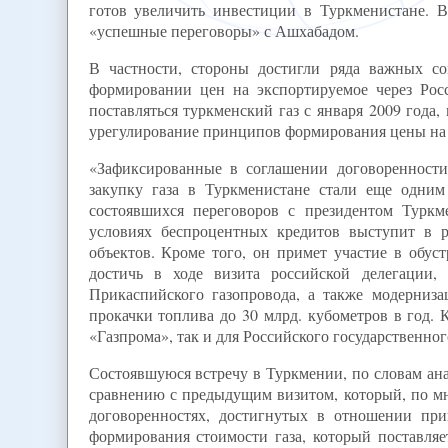
готов увеличить инвестиции в Туркменистане. 
«успешные переговоры» с Ашхабадом.
В частности, стороны достигли ряда важных с
формировании цен на экспортируемое через Рос
поставляться туркменский газ с января 2009 года,
урегулирование принципов формирования цены на га
«Зафиксированные в соглашении договоренности
закупку газа в Туркменистане стали еще одним
состоявшихся переговоров с президентом Турк
условиях беспроцентных кредитов выступит в р
объектов. Кроме того, он примет участие в обус
достичь в ходе визита российской делегации, 
Прикаспийского газопровода, а также модерниз
прокачки топлива до 30 млрд. кубометров в год. 
«Газпрома», так и для Российского государственног
Состоявшуюся встречу в Туркмении, по словам ан
сравнению с предыдущим визитом, который, по мн
договоренностях, достигнутых в отношении при
формирования стоимости газа, который поставляе