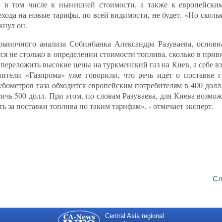
м, в том числе к нынешней стоимости, а также к европейски
ехода на новые тарифы, по всей видимости, не будет. «Но сколь
кнул он.
рыночного анализа Собинбанка Александра Разуваева, основн
 не столько в определении стоимости топлива, сколько в привяз
переложить высокие цены на туркменский газ на Киев, а себе в
авители «Газпрома» уже говорили, что речь идет о поставке 
ометров газа обходится европейским потребителям в 400 долл.,
ичь 500 долл. При этом, по словам Разуваева, для Киева возмож
ь за поставки топлива по таким тарифам», - отмечает эксперт.
Сл
Central Asia regional