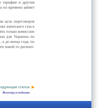
м тарифам и другим
Бельгийские власти отправят в
Афганистан дополнительных
ко по времени займет
военных
ая цель переговоров
ке азиатского газа к
зять только комиссию
газа для Украины по
 а до конца года, по
ен какой-то дисконт.
едующая статья
Жонглируя войнами