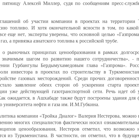
В пятницу Алексей Миллер, судя по сообщениям пресс-служб
оглашений об участии компании в проектах на территории 
сию топливо. И хотя окончательной ясности в том, по какой
 все еще нет, эксперты уверены, что основной целью «Газпрома
з, а привязка азиатского топлива к российской трубе.
 о рыночных принципах ценообразования в рамках долгосро
 значимым шагом по развитию нашего сотрудничества», - п
мении Гурбангулы Бердымухамедовым глава «Газпрома». Рос
оли инвестора в проектах по строительству в Туркменистан
тройстве газовых месторождений. Среди прочих договоренност
стало заявление обеих сторон об ускорении старта проект
ации уже действующей газотранспортной сети. Речь идет об 
Как ожидается, в Ашхабаде также будут построены здания для 
о университета нефти и газа им. И.М.Губкина.
алитика компании «Тройка Диалог» Валерия Нестерова, можно 
ению многих специалистов фактически носил ознакомительный
нципов ценообразования, Нестеров отметил, что возможно н
тся из Туркменистана. В частности, он отметил, что в будущ