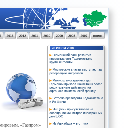
4
2013
2012
2011
2010
2009
2008
2007
поиск
28
ИЮЛЯ
2008
Германский банк развития
предоставляет Таджикистану
крупные гранты
Московские власти выступают за
резервацию мигрантов
Министр иностранных дел
Германии призвал Пакистан к более
решительным действиям на
афганско-пакистанской границе
Встреча президента Таджикистана
и Ян Цзечи
Ян Цзечи присутствовал на
совещании министров иностранных
дел ШОС
Из Ашхабада -- в отпуск
к мировым, «Газпром»