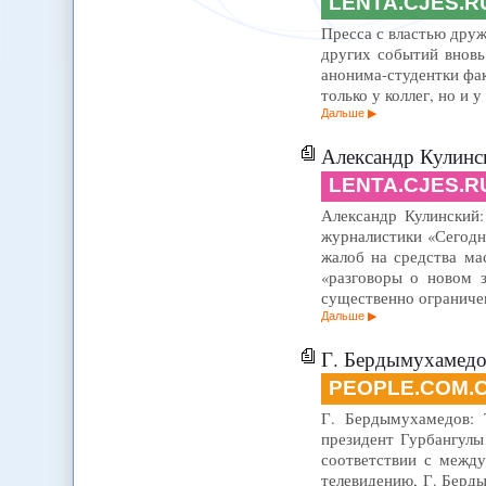
LENTA.CJES.R
Пресса с властью дру
других событий вновь
анонима-студентки фак
только у коллег, но и 
Дальше
Александр Кулинс
LENTA.CJES.R
Александр Кулинский:
журналистики «Сегодн
жалоб на средства ма
«разговоры о новом з
существенно ограниче
Дальше
Г. Бердымухамедо
PEOPLE.COM.
Г. Бердымухамедов: 
президент Гурбангулы
соответствии с межд
телевидению, Г. Берд