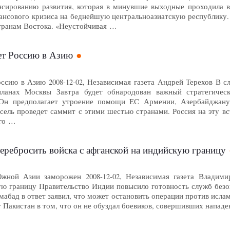
сированию развития, которая в минувшие выходные проходила в 
ансового кризиса на беднейшую центральноазиатскую республику.
странам Востока. «Неустойчивая …
ет Россию в Азию
оссию в Азию 2008-12-02, Независимая газета Андрей Терехов В с
планах Москвы Завтра будет обнародован важный стратегичес
 Он предполагает утроение помощи ЕС Армении, Азербайджану
ель проведет саммит с этими шестью странами. Россия на эту вс
ого …
еребросить войска с афганской на индийскую границу
ной Азии заморожен 2008-12-02, Независимая газета Владими
ую границу Правительство Индии повысило готовность служб безо
мабад в ответ заявил, что может остановить операции против ислам
 Пакистан в том, что он не обуздал боевиков, совершивших напад