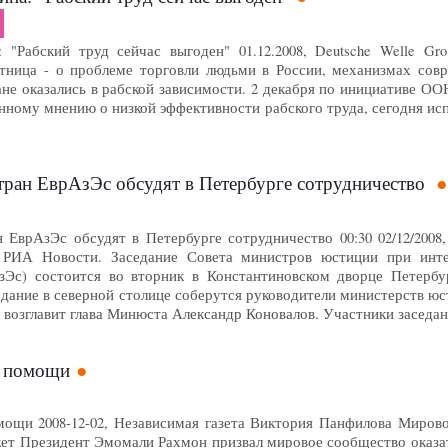
"Рабский труд сейчас выгоден" 01.12.2008, Deutsche Welle Gro?ans
тница - о проблеме торговли людьми в России, механизмах совр
ане оказались в рабской зависимости. 2 декабря по инициативе ОО
ному мнению о низкой эффективности рабского труда, сегодня исп
тран ЕврАзЭс обсудят в Петербурге сотрудничество
 ЕврАзЭс обсудят в Петербурге сотрудничество 00:30 02/12/200
РИА Новости. Заседание Совета министров юстиции при интег
зЭс) состоится во вторник в Константиновском дворце Петербур
едание в северной столице соберутся руководители министерств юс
 возглавит глава Минюста Александр Коновалов. Участники заседа
о помощи
ощи 2008-12-02, Независимая газета Виктория Панфилова Мирово
ет Президент Эмомали Рахмон призвал мировое сообщество оказ