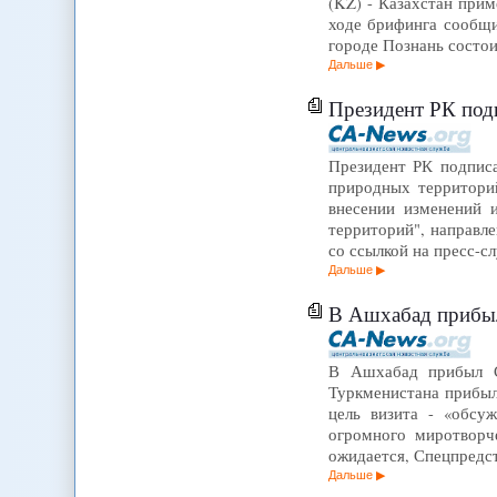
(KZ) - Казахстан при
ходе брифинга сообщи
городе Познань состо
Дальше
Президент РК подписал за
Президент РК подписа
природных территори
внесении изменений 
территорий", направл
со ссылкой на пресс-с
Дальше
В Ашхабад прибыл
В Ашхабад прибыл С
Туркменистана прибыл
цель визита - «обсу
огромного миротворч
ожидается, Спецпредс
Дальше