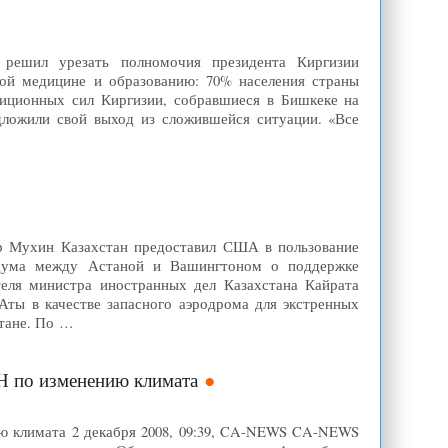
й решил урезать полномочия президента Киргизии
ной медицине и образованию: 70% населения страны
зиционных сил Киргизии, собравшиеся в Бишкеке на
дложили свой выход из сложившейся ситуации. «Все
ир Мухин Казахстан предоставил США в пользование
ндума между Астаной и Вашингтоном о поддержке
еля министра иностранных дел Казахстана Кайрата
ты в качестве запасного аэродрома для экстренных
стане. По …
Н по изменению климата
ю климата 2 декабря 2008, 09:39, CA-NEWS CA-NEWS