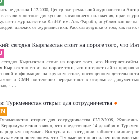
U
жить не должна 1.12.2008, Центр экстремальной журналистики Авт
 вызвали яростные дискуссии, касающиеся положения, прав и ур
ультета журналистики КазНУ им. Аль-Фараби, опубликованное на с
у людей, далеких от журналистики. Рассказ девушки о том, как на и
кий: сегодня Кыргызстан стоит на пороге того, что 
U
 сегодня Кыргызстан стоит на пороге того, что Интернет-сайты
я Кыргызстан стоит на пороге того, что интернет-сайты приравня
ссовой информации на круглом столе, посвященном деятельности
аконе о СМИ постепенно перерастают в отдельные документы». 
на», - …
в: Туркменистан открыт для сотрудничества
CN
Туркменистан открыт для сотрудничества 02/12/2008, Жэньми
 Бердымухамедов заявил, что предстоящие 14 декабря в Туркмен
ународным нормами. Выступая на заседании кабинета министров
ымухамедов подчеркнул, что "Туркменистан исполнен решимостью