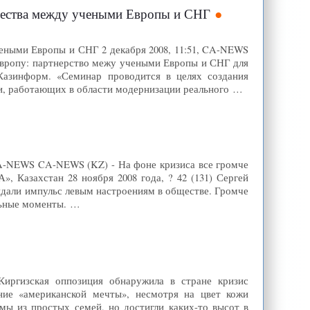
чества между учеными Европы и СНГ
еными Европы и СНГ 2 декабря 2008, 11:51, CA-NEWS
вропу: партнерство межу учеными Европы и СНГ для
Казинформ. «Семинар проводится в целях создания
и, работающих в области модернизации реального …
 CA-NEWS CA-NEWS (KZ) - На фоне кризиса все громче
, Казахстан 28 ноября 2008 года, ? 42 (131) Сергей
али импульс левым настроениям в обществе. Громче
ельные моменты. …
Киргизская оппозиция обнаружила в стране кризис
ние «американской мечты», несмотря на цвет кожи
 мы из простых семей, но достигли каких-то высот в