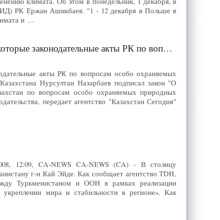
нению климата. Об этом в понедельник, 1 декабря, в
Д) РК Ержан Ашикбаев. "1 - 12 декабря в Польше в
лимата и …
 РК по вопросам особо охраняемых природных территорий"
нодательные акты РК по вопросам особо охраняемых
Казахстана Нурсултан Назарбаев подписал закон "О
азахстан по вопросам особо охраняемых природных
дательства, передает агентство "Казахстан Сегодня"
008, 12:09, CA-NEWS CA-NEWS (CA) - В столицу
нистану г-н Кай Эйде. Как сообщает агентство TDH,
между Туркменистаном и ООН в рамках реализации
 укреплении мира и стабильности в регионе». Как