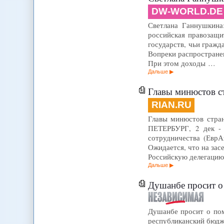
DW-WORLD.DE
Светлана Ганнушкина: 
российская правозащи
государств, чьи гражд
Вопреки распространен
При этом доходы …
Дальше
Главы минюстов с
RIAN.RU
Главы минюстов стран
ПЕТЕРБУРГ, 2 дек - 
сотрудничества (ЕврА
Ожидается, что на зас
Российскую делегацию
Дальше
Душанбе просит 
Душанбе просит о пом
республиканский бюдж