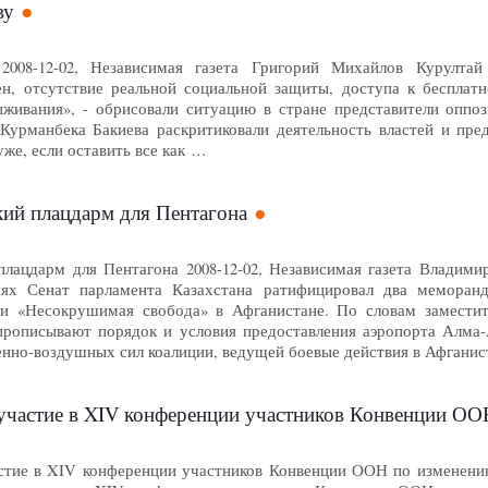
ву
2008-12-02, Независимая газета Григорий Михайлов Курулта
н, отсутствие реальной социальной защиты, доступа к бесплат
ыживания», - обрисовали ситуацию в стране представители оппо
Курманбека Бакиева раскритиковали деятельность властей и пре
уже, если оставить все как …
кий плацдарм для Пентагона
плацдарм для Пентагона 2008-12-02, Независимая газета Владим
нях Сенат парламента Казахстана ратифицировал два мемора
ии «Несокрушимая свобода» в Афганистане. По словам заместит
рописывают порядок и условия предоставления аэропорта Алма-А
енно-воздушных сил коалиции, ведущей боевые действия в Афгани
 участие в XIV конференции участников Конвенции ОО
стие в XIV конференции участников Конвенции ООН по изменени