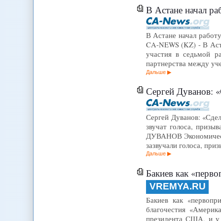
В Астане начал р
В Астане начал работ
CA-NEWS (KZ) - В Аст
участия в седьмой р
партнерства между уч
Дальше
Сергей Дуванов: 
Сергей Дуванов: «Сде
звучат голоса, призы
ДУВАНОВ Экономически
зазвучали голоса, при
Дальше
Бакиев как «перво
VREMYA.RU
Бакиев как «первопр
благочестия «Америк
президента США, и у 