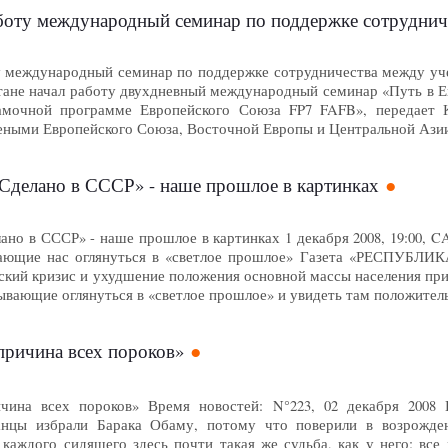
аботу международный семинар по поддержке сотрудни
у международный семинар по поддержке сотрудничества между уч
ане начал работу двухдневный международный семинар «Путь в Е
амочной программе Европейского Союза FP7 FAFB», передает 
еными Европейского Союза, Восточной Европы и Центральной Ази
«Сделано в СССР» - наше прошлое в картинках
лано в СССР» - наше прошлое в картинках 1 декабря 2008, 19:00,
вающие нас оглянуться в «светлое прошлое» Газета «РЕСПУБЛИКА»
й кризис и ухудшение положения основной массы населения прид
зывающие оглянуться в «светлое прошлое» и увидеть там положит
причина всех пороков»
ичина всех пороков» Время новостей: N°223, 02 декабря 2008 
анцы избрали Барака Обаму, потому что поверили в возрожде
каждого сидящего здесь почти такая же судьба, как у него: все