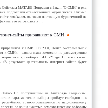
ор: Сейтказы МАТАЕВ Поправки в Закон "О СМИ" и ряд
овня подготовки отечественных журналистов. Письмо
айте zonakz.net, вы-звало настоящую бурю эмоций не
х факультете готовились к …
Интернет-сайты приравняют к СМИ
 приравняют к СМИ 1.12.2008, Центр экстремальной
ют к СМИ», - заявил глава комиссии по рассмотрению
 журналистов, сообщает ИА «24.kg». По его словам,
«В результате деятельность интернет-сайтов будет
нь Жибао По поступившим из Ашхабада сведениям,
истане парламентские выборы пройдут свободно и в
 республики, транслировавшемся по национальному
 довести до конца начатые демократические реформы