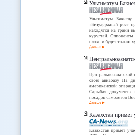
Ультиматум Бакие
Ультиматум Бакиеву 
«Безудержный рост це
находятся на грани в
курултай. Оппоненты 
плохо и будет только х
Дальше
Центральноазиатс
Центральноазиатский 
свою авиабазу На д
американской операц
Сарыбая, документы п
посадок самолетов Во
Дальше
Казахстан примет
Казахстан примет уча