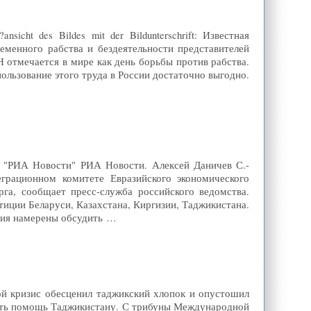
icht des Bildes mit der Bildunterschrift: Известная
еменного рабства и бездеятельности представителей
Н отмечается в мире как день борьбы против рабства.
ользование этого труда в России достаточно выгодно.
8, "РИА Новости" РИА Новости. Алексей Даничев С.-
рационном комитете Евразийского экономического
га, сообщает пресс-служба российского ведомства.
тиции Беларуси, Казахстана, Киргизии, Таджикистана.
ния намерены обсудить …
й кризис обесценил таджикский хлопок и опустошил
ать помощь Таджикистану. С трибуны Международной