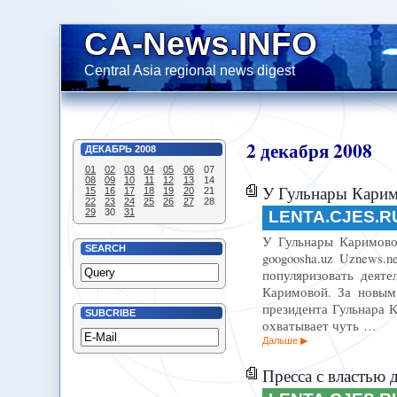
CA-News.INFO
Central Asia regional news digest
2
декабря
2008
ДЕКАБРЬ
2008
01
02
03
04
05
06
07
08
09
10
11
12
13
14
У Гульнары Карим
15
16
17
18
19
20
21
22
23
24
25
26
27
28
29
30
31
LENTA.CJES.R
У Гульнары Каримовой
SEARCH
googoosha.uz Uznews.
популяризовать деяте
Каримовой. За новым 
президента Гульнара 
SUBCRIBE
охватывает чуть …
Дальше
Пресса с властью