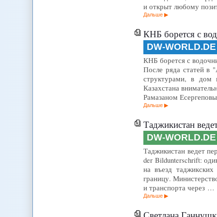
и открыт любому пози
Дальше
КНБ борется с во
DW-WORLD.DE
КНБ борется с водочник
После ряда статей в 
структурами, в дом 
Казахстана вниматель
Рамазаном Есергеповы
Дальше
Таджикистан ведет
DW-WORLD.DE
Таджикистан ведет пере
der Bildunterschrift:
на въезд таджикских
границу. Министерств
и транспорта через …
Дальше
Светлана Ганнушки