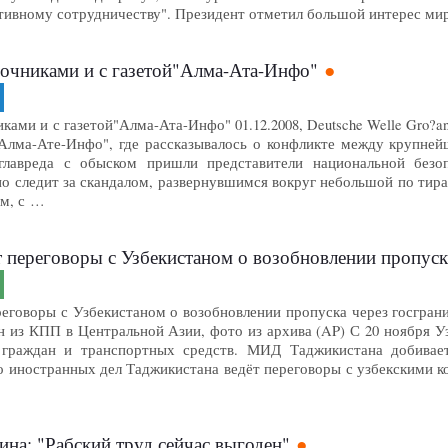
тивному сотрудничеству". Президент отметил большой интерес м
дочниками и с газетой"Алма-Ата-Инфо"
ами и с газетой"Алма-Ата-Инфо" 01.12.2008, Deutsche Welle Gro?ansich
"Алма-Ате-Инфо", где рассказывалось о конфликте между крупне
главреда с обыском пришли представители национальной безо
но следит за скандалом, развернувшимся вокруг небольшой по тир
м, с …
 переговоры с Узбекистаном о возобновлении пропуск
говоры с Узбекистаном о возобновлении пропуска через госграницу 
 один из КПП в Центральной Азии, фото из архива (AP) С 20 ноября
 граждан и транспортных средств. МИД Таджикистана добивает
о иностранных дел Таджикистана ведёт переговоры с узбекскими к
на: "Рабский труд сейчас выгоден"