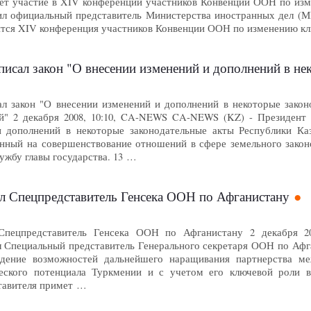
мет участие в XIV конференции участников Конвенции ООН по изме
л официальный представитель Министерства иностранных дел (МИ
ится XIV конференция участников Конвенции ООН по изменению к
кон "О внесении изменений и дополнений в некоторые законодательные акты
л закон "О внесении изменений и дополнений в некоторые зако
й" 2 декабря 2008, 10:10, CA-NEWS CA-NEWS (KZ) - Президент 
и дополнений в некоторые законодательные акты Республики К
енный на совершенствование отношений в сфере земельного законо
лужбу главы государства. 13 …
 Спецпредставитель Генсека ООН по Афганистану
пецпредставитель Генсека ООН по Афганистану 2 декабря 2
 Специальный представитель Генерального секретаря ООН по Афга
ждение возможностей дальнейшего наращивания партнерства 
еского потенциала Туркмении и с учетом его ключевой роли в
тавителя примет …