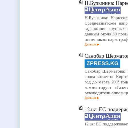
Н.Бузынина: Нарк
Н.Бузынина: Наркоэк
Среднеазиатское нап
задержании крупных 
данным около 80 проце
источником наркотраф
Дальше
Санобар Шерматов
ZPRESS.KG
Санобар Шерматова: Те
снова витает по Кирг
год до марта 2005 го
комментирует «Газе
руководители оппози
Дальше
12.uz: ЕС поддерж
12.uz: ЕС поддерживае