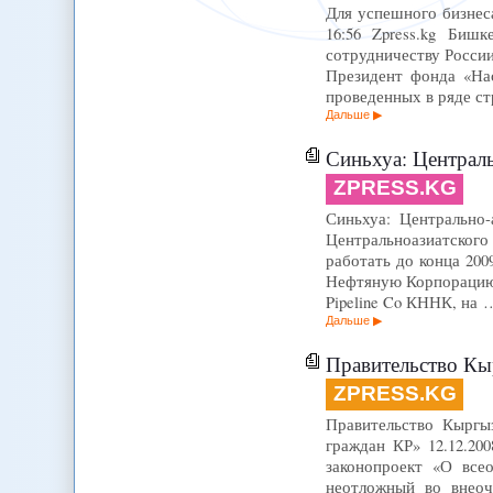
Для успешного бизнес
16:56 Zpress.kg Биш
сотрудничеству России
Президент фонда «Нас
проведенных в ряде ст
Дальше
Синьхуа: Централь
ZPRESS.KG
Синьхуа: Центрально-
Центральноазиатского
работать до конца 200
Нефтяную Корпорацию (
Pipeline Co КННК, на 
Дальше
Правительство Кыргызст
ZPRESS.KG
Правительство Кыргы
граждан КР» 12.12.20
законопроект «О все
неотложный во внеоч