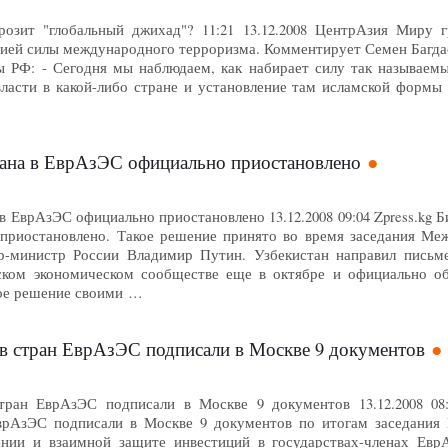
розит "глобальный джихад"? 11:21 13.12.2008 ЦентрАзия Миру 
ией силы международного терроризма. Комментирует Семен Багда
 РФ: - Сегодня мы наблюдаем, как набирает силу так называемы
власти в какой-либо стране и установление там исламской формы 
тана в ЕврАзЭС официально приостановлено
 ЕврАзЭС официально приостановлено 13.12.2008 09:04 Zpress.kg Би
риостановлено. Такое решение принято во время заседания Межг
ер-министр России Владимир Путин. Узбекистан направил письм
йском экономическом сообществе еще в октябре и официально о
ое решение своими …
тв стран ЕврАзЭС подписали в Москве 9 документов
тран ЕврАзЭС подписали в Москве 9 документов 13.12.2008 08:58
врАзЭС подписали в Москве 9 документов по итогам заседания 
нии и взаимной защите инвестиций в государствах-членах Ев