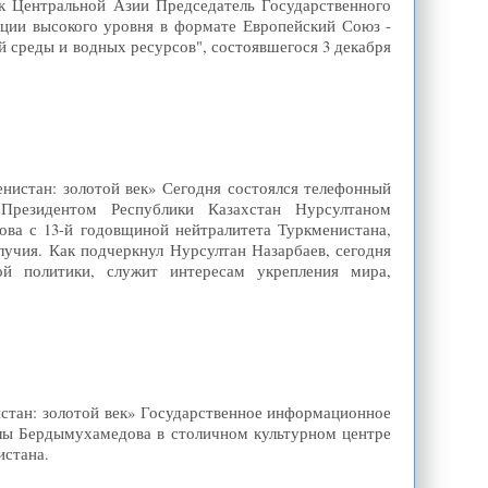
к Центральной Азии Председатель Государственного
ции высокого уровня в формате Европейский Союз -
 среды и водных ресурсов", состоявшегося 3 декабря
енистан: золотой век» Сегодня состоялся телефонный
Президентом Республики Казахстан Нурсултаном
ва с 13-й годовщиной нейтралитета Туркменистана,
лучия. Как подчеркнул Нурсултан Назарбаев, сегодня
й политики, служит интересам укрепления мира,
истан: золотой век» Государственное информационное
лы Бердымухамедова в столичном культурном центре
истана.