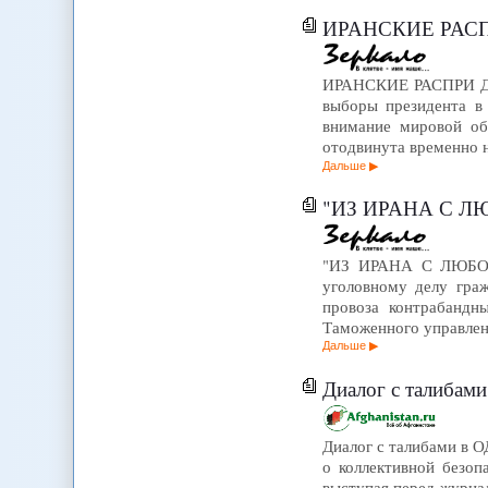
ИРАНСКИЕ РАС
ИРАНСКИЕ РАСПРИ Дек
выборы президента в
внимание мировой об
отодвинута временно н
Дальше
"ИЗ ИРАНА С 
"ИЗ ИРАНА С ЛЮБОВЬЮ
уголовному делу гра
провоза контрабандн
Таможенного управлен
Дальше
Диалог с талибам
Диалог с талибами в О
о коллективной безоп
выступая перед журна