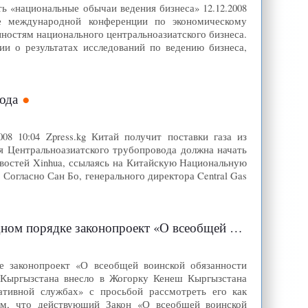
 «национальные обычаи ведения бизнеса» 12.12.2008
еке международной конференции по экономическому
ностям национального центральноазиатского бизнеса.
и о результатах исследований по ведению бизнеса,
ода
08 10:04 Zpress.kg Китай получит поставки газа из
я Центральноазиатского трубопровода должна начать
новостей Xinhua, ссылаясь на Китайскую Национальную
огласно Сан Бо, генерального директора Central Gas
оект «О всеобщей воинской обязанности граждан КР»
е законопроект «О всеобщей воинской обязанности
тво Кыргызстана внесло в Жогорку Кенеш Кыргызстана
ативной службах» с просьбой рассмотреть его как
ем, что действующий Закон «О всеобщей воинской