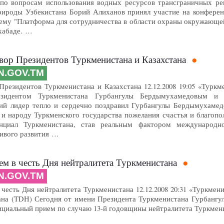
по вопросам использования водных ресурсов трансграничных ре
рироды Узбекистана Борий Алиханов принял участие на конферен
тему "Платформа для сотрудничества в области охраны окружающей
хабаде. …
вор Президентов Туркменистана и Казахстана
N.GOV.TM
Президентов Туркменистана и Казахстана 12.12.2008 19:05 «Туркм
зидентом Туркменистана Гурбангулы Бердымухамедовым и 
ий лидер тепло и сердечно поздравил Гурбангулы Бердымухамедо
 и народу Туркменского государства пожелания счастья и благопо
нциал Туркменистана, став реальным фактором международно
чивого развития …
м в честь Дня нейтралитета Туркменистана
N.GOV.TM
честь Дня нейтралитета Туркменистана 12.12.2008 20:31 «Туркмен
ана (TDH) Сегодня от имени Президента Туркменистана Гурбангу
ициальный прием по случаю 13-й годовщины нейтралитета Туркмен