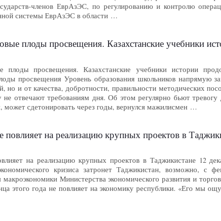
сударств-членов ЕврАзЭС, по регулированию и контролю операц
нной системы ЕврАзЭС в области …
вые плоды просвещения. Казахстанские учебники исто
е плоды просвещения. Казахстанские учебники истории продо
оды просвещения Уровень образования школьников напрямую зав
, но и от качества, добротности, правильности методических пос
у не отвечают требованиям дня. Об этом регулярно бьют тревогу 
я, может сдетонировать через годы, вернулся мажилисмен …
е повлияет на реализацию крупных проектов в Таджик
овлияет на реализацию крупных проектов в Таджикистане 12 де
экономического кризиса затронет Таджикистан, возможно, с фе
я макроэкономики Министерства экономического развития и торго
нца этого года не повлияет на экономику республики. «Его мы ощут