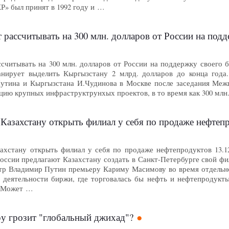
Р» был принят в 1992 году и …
рассчитывать на 300 млн. долларов от России на под
читывать на 300 млн. долларов от России на поддержку своего бюд
планирует выделить Кыргызстану 2 млрд. долларов до конца год
утина и Кыргызстана И.Чудинова в Москве после заседания Межг
цию крупных инфраструктрунхых проектов, в то время как 300 млн
 Казахстану открыть филиал у себя по продаже нефтеп
ахстану открыть филиал у себя по продаже нефтепродуктов 13.12.20
оссии предлагают Казахстану создать в Санкт-Петербурге свой ф
тр Владимир Путин премьеру Кариму Масимову во время отдельно
я деятельности биржи, где торговалась бы нефть и нефтепродукт
. Может …
ру грозит "глобальный джихад"?