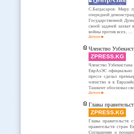
С.Багдасаров: Миру г
очередной демонстрац
Государственной Думы
своей задачей захват 
войны против всех, …
Дальше
Членство Узбекис
ZPRESS.KG
Членство Узбекистана в
ЕврАзЭС официально п
прессе сделал премь
членство в в Еврази
Ташкент обосновал св
Дальше
Главы правительс
ZPRESS.KG
Главы правительств с
правительств стран Е
Соглашение о поощре