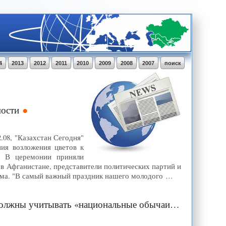
4
2013
2012
2011
2010
2009
2008
2007
поиск
мости
.08, "Казахстан Сегодня"
ия возложения цветов к
. В церемонии приняли
в Афганистане, представители политических партий и
има. "В самый важный праздник нашего молодого …
ывать «национальные обычаи ведения бизнеса»