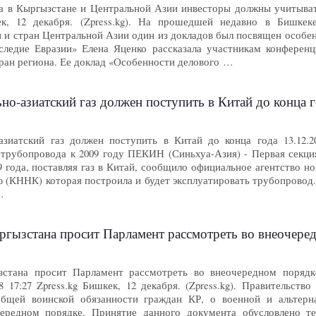
а в Кыргызстане и Центральной Азии инвесторы должны учитывать
кек, 12 декабря. (Zpress.kg). На прошедшей недавно в Бишк
 и стран Центральной Азии один из докладов был посвящен особен
ледие Евразии» Елена Яценко рассказала участникам конференци
ран региона. Ее доклад «Особенности делового …
но-азиатский газ должен поступить в Китай до конца г
азиатский газ должен поступить в Китай до конца года 13.12.20
 трубопровода к 2009 году ПЕКИН (Синьхуа-Азия) - Первая секци
9 года, поставляя газ в Китай, сообщило официальное агентство 
КННК) которая построила и будет эксплуатировать трубопровод. С
…
ана просит Парламент рассмотреть во внеочередном порядке законопр
зстана просит Парламент рассмотреть во внеочередном порядк
08 17:27 Zpress.kg Бишкек, 12 декабря. (Zpress.kg). Правительс
общей воинской обязанности граждан КР, о военной и альтерн
ередном порядке. Принятие данного документа обусловлено т