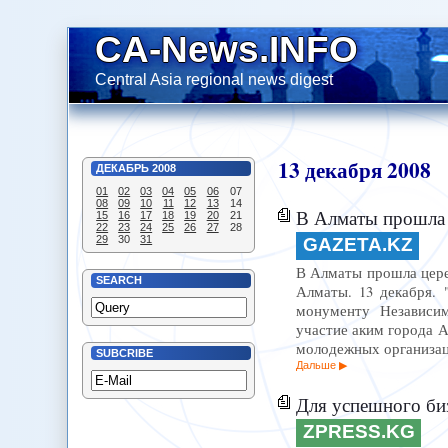
CA-News.INFO
Central Asia regional news digest
13
декабря
2008
ДЕКАБРЬ
2008
01
02
03
04
05
06
07
08
09
10
11
12
13
14
В Алматы прошла 
15
16
17
18
19
20
21
22
23
24
25
26
27
28
29
30
31
GAZETA.KZ
В Алматы прошла церем
SEARCH
Алматы. 13 декабря. 
монументу Независим
участие аким города 
молодежных организац
SUBCRIBE
Дальше
Для успешного бизне
ZPRESS.KG