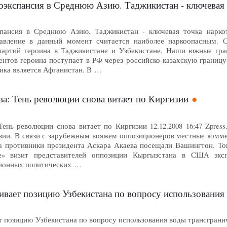
оэкспансия в Среднюю Азию. Таджикистан - ключевая 
спансия в Среднюю Азию. Таджикистан - ключевая точка наркот
равление в данный момент считается наиболее наркоопасным.
партий героина в Таджикистане и Узбекистане. Наши южные гра
нтов героина поступает в РФ через российско-казахскую границу.
ика является Афганистан. В …
а: Тень революции снова витает по Киргизии
нь революции снова витает по Киргизии 12.12.2008 16:47 Zpress.
изии. В связи с зарубежным вояжем оппозиционеров местные комм
да противники президента Аскара Акаева посещали Вашингтон. То
те» визит представителей оппозиции Кыргызстана в США экс
ционных политических …
ивает позицию Узбекистана по вопросу использования
т позицию Узбекистана по вопросу использования воды трансграни