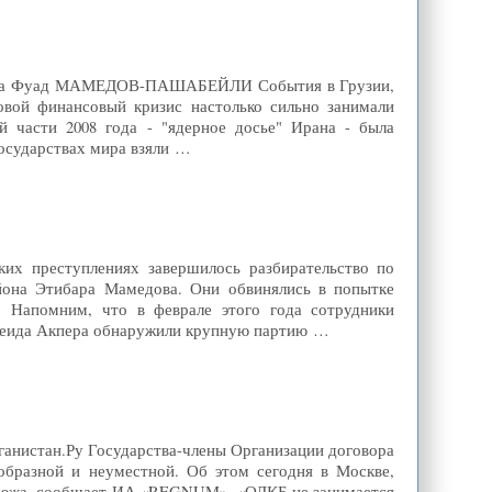
герана Фуад МАМЕДОВ-ПАШАБЕЙЛИ События в Грузии,
вой финансовый кризис настолько сильно занимали
й части 2008 года - "ядерное досье" Ирана - была
государствах мира взяли …
их преступлениях завершилось разбирательство по
йона Этибара Мамедова. Они обвинялись в попытке
. Напомним, что в феврале этого года сотрудники
Сеида Акпера обнаружили крупную партию …
фганистан.Ру Государства-члены Организации договора
образной и неуместной. Об этом сегодня в Москве,
рдюжа, сообщает ИА «REGNUM». «ОДКБ не занимается