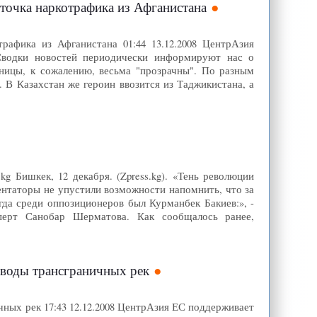
точка наркотрафика из Афганистана
рафика из Афганистана 01:44 13.12.2008 ЦентрАзия
 Сводки новостей периодически информируют нас о
ницы, к сожалению, весьма "прозрачны". По разным
 В Казахстан же героин ввозится из Таджикистана, а
kg Бишкек, 12 декабря. (Zpress.kg). «Тень революции
ентаторы не упустили возможности напомнить, что за
гда среди оппозиционеров был Курманбек Бакиев:», -
перт Санобар Шерматова. Как сообщалось ранее,
 воды трансграничных рек
чных рек 17:43 12.12.2008 ЦентрАзия ЕС поддерживает