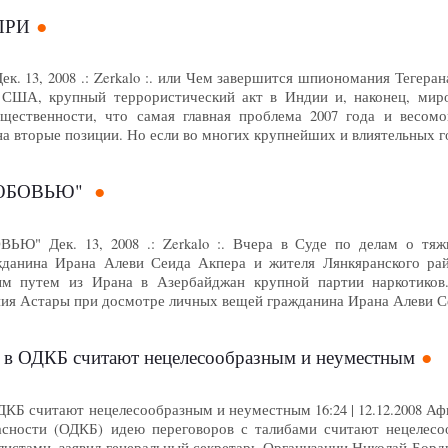
ПРИ
. 13, 2008 .: Zerkalo :. или Чем завершится шпиономания Те
 США, крупный террористический акт в Индии и, наконец, миро
щественности, что самая главная проблема 2007 года и весомо
а вторые позиции. Но если во многих крупнейших и влиятельных 
ЛЮБОВЬЮ"
" Дек. 13, 2008 .: Zerkalo :. Вчера в Суде по делам о тяжк
жданина Ирана Алеви Сеида Акпера и жителя Лянкяранского ра
ым путем из Ирана в Азербайджан крупной партии наркотиков
ия Астары при досмотре личных вещей гражданина Ирана Алеви 
и в ОДКБ считают нецелесообразным и неуместным
ДКБ считают нецелесообразным и неуместным 16:24 | 12.12.2008 А
асности (ОДКБ) идею переговоров с талибами считают нецелесо
листами, заявил генеральный секретарь Организации Николай Бо