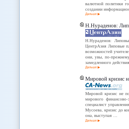
валютной политики го
создании информацио
Дальше
Н.Нураденов: Липо
Н.Нураденов: Липовы
ЦентрАзия Липовые пл
возможностей учителей
они, увы, по-прежнем
замедленного действи
Дальше
Мировой кризис н
Мировой кризис не п
мирового финансово-
специалист управлени
Мусоева, кризис до ко
она, выступая …
Дальше