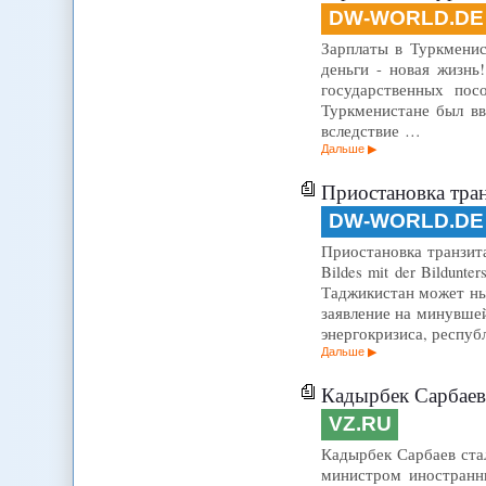
DW-WORLD.DE
Зарплаты в Туркмениста
деньги - новая жизнь
государственных пос
Туркменистане был вв
вследствие …
Дальше
Приостановка тра
DW-WORLD.DE
Приостановка транзита
Bildes mit der Bildun
Таджикистан может ны
заявление на минувшей
энергокризиса, респу
Дальше
Кадырбек Сарбаев
VZ.RU
Кадырбек Сарбаев ста
министром иностранны