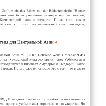
o?ansicht des Bildes mit der Bildunterschrift: "Новые
менистане были увеличены размеры зарплат, пенсий,
 Комментарий нашего эксперта. После того, как в
ой валюты, произошел неминуемый взлет цен вдвое,
ствия для Центральной Азии
ной Азии 25.01.2009, Deutsche Welle Gro?ansicht des
анзита туркменской электроэнергии через Узбекистан в
находящихся в низовьях Амударьи и Сырдарьи. Такое
рифи. По его словам, связано это с тем, что в свете
ЗГЛЯД Президент Киргизии Курманбек Бакиев назначил
ь пресс-службы главы киргизского государства. До