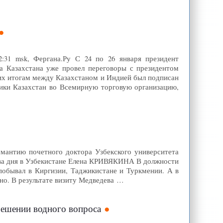
2:31 msk, Фергана.Ру С 24 по 26 января президент
а Казахстана уже провел переговоры с президентом
х итогам между Казахстаном и Индией был подписан
лики Казахстан во Всемирную торговую организацию,
 мантию почетного доктора Узбекского университета
ва дня в Узбекистане Елена КРИВЯКИНА В должности
обывал в Киргизии, Таджикистане и Туркмении. А в
тно. В результате визиту Медведева …
решении водного вопроса