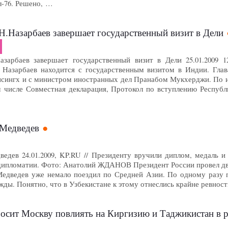
-76. Решено, …
Н.Назарбаев завершает государственный визит в Дели
азарбаев завершает государственный визит в Дели 25.01.2009 1
 Назарбаев находится с государственным визитом в Индии. Глав
сингх и с министром иностранных дел Пранабом Мукхерджи. По и
м числе Совместная декларация, Протокол по вступлению Респуб
 Медведев
едев 24.01.2009, KP.RU // Президенту вручили диплом, медаль и
дипломатии. Фото: Анатолий ЖДАНОВ Президент России провел д
едведев уже немало поездил по Средней Азии. По одному разу п
жды. Понятно, что в Узбекистане к этому отнеслись крайне ревнос
осит Москву повлиять на Киргизию и Таджикистан в 