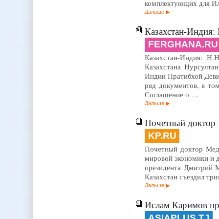
комплектующих для Ил
Дальше
Казахстан-Индия: 
FERGHANA.RU
Казахстан-Индия: Н.Н
Казахстана Нурсултан
Индии Пратибхой Деви
ряд документов, в то
Соглашение о …
Дальше
Почетный доктор
KP.RU
Почетный доктор Медв
мировой экономики и 
президента Дмитрий М
Казахстан съездил три
Дальше
Ислам Каримов пр
ASIAPLUS.TJ