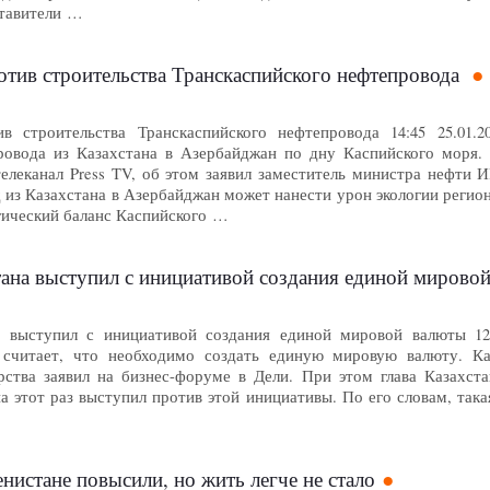
ставители …
отив строительства Транскаспийского нефтепровода
в строительства Транскаспийского нефтепровода 14:45 25.0
ровода из Казахстана в Азербайджан по дну Каспийского моря. 
телеканал Press TV, об этом заявил заместитель министра нефт
из Казахстана в Азербайджан может нанести урон экологии регион
гический баланс Каспийского …
тана выступил с инициативой создания единой мирово
а выступил с инициативой создания единой мировой валюты 1
 считает, что необходимо создать единую мировую валюту. Ка
арства заявил на бизнес-форуме в Дели. При этом глава Казахст
а этот раз выступил против этой инициативы. По его словам, так
нистане повысили, но жить легче не стало