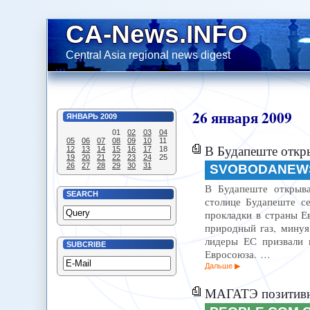
CA-News.INFO
Central Asia regional news digest
26
января
2009
ЯНВАРЬ
2009
01
02
03
04
05
06
07
08
09
10
11
В Будапеште откр
12
13
14
15
16
17
18
19
20
21
22
23
24
25
26
27
28
29
30
31
SVOBODANEW
В Будапеште открывае
SEARCH
столице Будапеште се
прокладки в страны Е
природный газ, минуя
лидеры ЕС призвали 
SUBCRIBE
Евросоюза. …
Дальше
МАГАТЭ позитивно оце