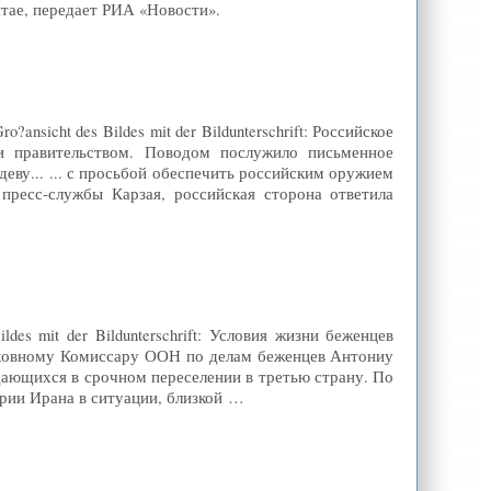
итае, передает РИА «Новости».
nsicht des Bildes mit der Bildunterschrift: Российское
и правительством. Поводом послужило письменное
ву... ... с просьбой обеспечить российским оружием
ресс-службы Карзая, российская сторона ответила
des mit der Bildunterschrift: Условия жизни беженцев
рховному Комиссару ООН по делам беженцев Антониу
дающихся в срочном переселении в третью страну. По
рии Ирана в ситуации, близкой …