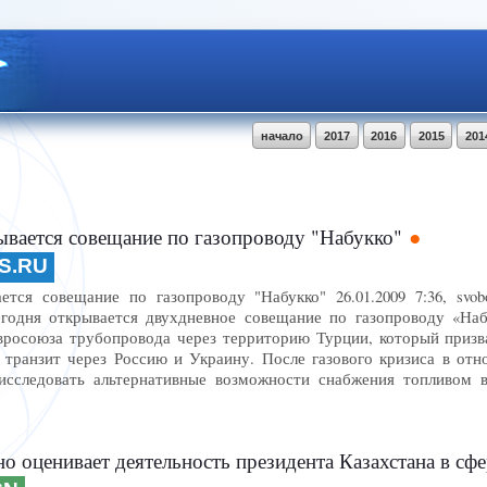
начало
2017
2016
2015
201
ывается совещание по газопроводу "Набукко"
S.RU
тся совещание по газопроводу "Набукко" 26.01.2009 7:36, svob
годня открывается двухдневное совещание по газопроводу «Наб
вросоюза трубопровода через территорию Турции, который призв
 транзит через Россию и Украину. После газового кризиса в от
исследовать альтернативные возможности снабжения топливом в
нивает деятельность президента Казахстана в сфере разоружения,