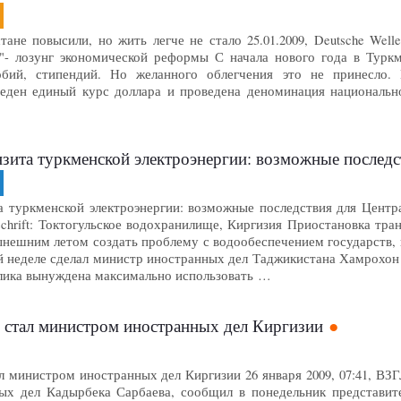
не повысили, но жить легче не стало 25.01.2009, Deutsche Welle Gr
!"- лозунг экономической реформы С начала нового года в Турк
обий, стипендий. Но желанного облегчения это не принесло.
еден единый курс доллара и проведена деноминация национальн
нзита туркменской электроэнергии: возможные послед
 туркменской электроэнергии: возможные последствия для Централь
terschrift: Токтогульское водохранилище, Киргизия Приостановка тр
нешним летом создать проблему с водообеспечением государств, 
 неделе сделал министр иностранных дел Таджикистана Хамрохон За
блика вынуждена максимально использовать …
 стал министром иностранных дел Киргизии
л министром иностранных дел Киргизии 26 января 2009, 07:41, В
х дел Кадырбека Сарбаева, сообщил в понедельник представител