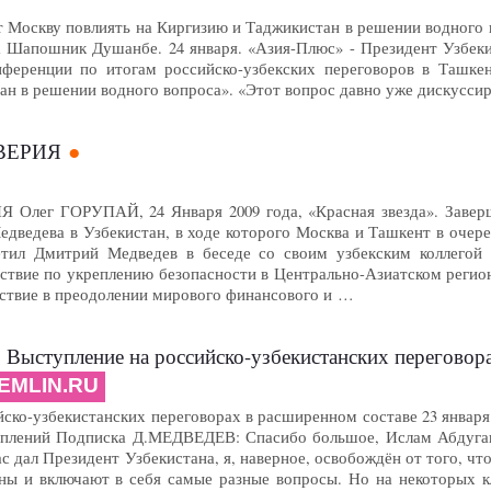
Москву повлиять на Киргизию и Таджикистан в решении водного во
за Шапошник Душанбе. 24 января. «Азия-Плюс» - Президент Узбек
нференции по итогам российско-узбекских переговоров в Ташкен
н в решении водного вопроса». «Этот вопрос давно уже дискуссиру
ВЕРИЯ
лег ГОРУПАЙ, 24 Января 2009 года, «Красная звезда». Заверши
дведева в Узбекистан, в ходе которого Москва и Ташкент в очере
етил Дмитрий Медведев в беседе со своим узбекским коллего
ствие по укреплению безопасности в Центрально-Азиатском регио
йствие в преодолении мирового финансового и …
 Выступление на российско-узбекистанских переговор
EMLIN.RU
ско-узбекистанских переговорах в расширенном составе 23 января
плений Подписка Д.МЕДВЕДЕВ: Спасибо большое, Ислам Абдугани
ас дал Президент Узбекистана, я, наверное, освобождён от того, 
ны и включают в себя самые разные вопросы. Но на некоторых кл