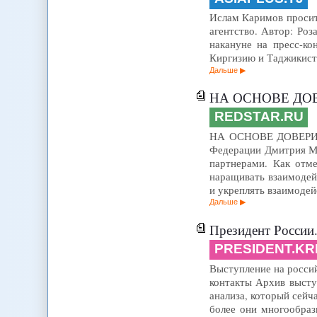
Ислам Каримов просит 
агентство. Автор: Ро
накануне на пресс-ко
Киргизию и Таджикиста
Дальше
НА ОСНОВЕ ДО
REDSTAR.RU
НА ОСНОВЕ ДОВЕРИЯ О
Федерации Дмитрия Ме
партнерами. Как отм
наращивать взаимодей
и укреплять взаимоде
Дальше
Президент России.
PRESIDENT.KR
Выступление на россий
контакты Архив высту
анализа, который сейч
более они многообраз