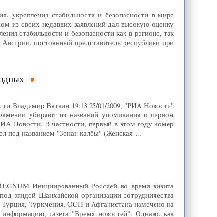
я, укрепления стабильности и безопасности в мире
ом из своих недавних заявлений дал высокую оценку
ения стабильности и безопасности как в регионе, так
в Австрии, постоянный представитель республики при
родных
и Владимир Вяткин 19:13 25/01/2009, "РИА Новости"
кмении убирают из названий упоминания о первом
РИА Новости. В частности, первый в этом году номер
ел под названием "Зенан калбы" (Женская …
А REGNUM Инициированный Россией во время визита
под эгидой Шанхайской организации сотрудничества
, Турция, Туркмения, ООН и Афганистана намечено на
 информацию, газета "Время новостей". Однако, как