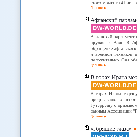
этого момента 41-летн
Дальше
Афганский парламе
DW-WORLD.DE
Афганский парламент кр
оружие в Азии В Афг
обращение афганского 
и военной техникой 
положительно. Она об
Дальше
В горах Ирана ме
DW-WORLD.DE
В горах Ирана мерзнут
представляют опаснос
Гутеррешу с призывом
данным Ассоциации "Пр
Дальше
«Горящие глаза»
VREMYA.RU