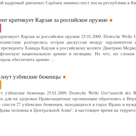
ий кадровый дипломат Сарбаев занимал пост посла республики в К
нт критикует Карзая за российское оружие
итикует Карзая за российское оружие 25.01.2009, Deutsche Welle Gro?a
анистане разгорелась острая дискуссия между парламентом 
президента Хамида Карзая к российскому коллеге Дмитрию Медведе
афганскую национальную армию и полицию. На что, по словам п
ещала обеспечить армию …
рзнут узбекские беженцы
 узбекские беженцы 25.01.2009, Deutsche Welle Gro?ansicht des Bil
ть для их здоровья Правозащитные организации обратились к Ве
 спасти 27 узбекских беженцев, находящихся в горах Ирана и нуж
ава человека в Центральной Азии", в настоящее время на террито