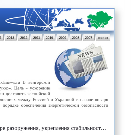
4
2013
2012
2011
2010
2009
2008
2007
поиск
odanews.ru В венгерской
укко». Цель - ускорение
ан доставить каспийский
ношениях между Россией и Украиной в начале января
 порядке обеспечения энергетической безопасности
 укрепления стабильности и безопасности в мире