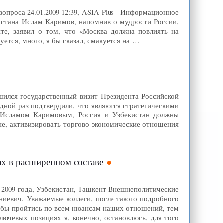
проса 24.01.2009 12:39, ASIA-Plus - Информационное
истана Ислам Каримов, напомнив о мудрости России,
те, заявил о том, что «Москва должна повлиять на
ется, много, я бы сказал, смакуется на …
лся государственный визит Президента Российской
дной раз подтвердили, что являются стратегическими
й Исламом Каримовым, Россия и Узбекистан должны
не, активизировать торгово-экономические отношения
ах в расширенном составе
 2009 года, Узбекистан, Ташкент Внешнеполитические
евич. Уважаемые коллеги, после такого подробного
чтобы пройтись по всем нюансам наших отношений, тем
ючевых позициях я, конечно, остановлюсь, для того