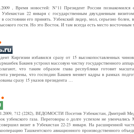
1.2009 , Время новостей: N°11 Президент России познакомился
 Узбекистан 22 января с государственным двухдневным визитом
 в состоянии его принять. Узбекский лидер, мол, серьезно болен, 
 высокого гостя. Но это Восток. И там всегда есть место восточным
идент Киргизии избавился сразу от 15 высокопоставленных чиновн
рманбек Бакиев устроил массовую чистку государственного аппара
олагают, что таким образом глава республики готовит масшт
нта уверены, что господин Бакиев меняет кадры в рамках подго
ованы сразу 15 указов президента …
U
.01.2009, ?12 (2282), ВЕДОМОСТИ Посетив Узбекистан, Дмитрий Ме
ок узбекского газа. Переговоры о долге успехом не увенчались
овершил визит в Узбекистан 22-23 января. На расширенной част
кооперацию Ташкентского авиационного производственного объедин