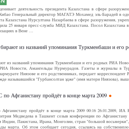
CN
нивает деятельность президента Казахстана в сфере разоружени
 Жибао Генеральный директор МАГАТЭ Мохамед эль-Барадей в одн
та Казахстана Нурсултана Назарбаева в сфере разоружения, укрепл
щила 25 января пресс-служба МИД Казахстана. Посол Казахстана 
изациях в Вене …
ирают из названий упоминания Туркменбаши и его 
т из названий упоминания Туркменбаши и его родных РИА Новост
ИА Новости, Амангельды Нурмурадов. Газеты и журналы в Тур
пармурате Ниязове и его родственниках, передает корреспондент 
жде называвшийся "Гурбансолтан эдже" (имя матери Ниязова), выш
по Афганистану пройдёт в конце марта 2009
Афганистану пройдёт в конце марта 2009 00:16 26.01.2009, И
итрия Медведева в Ташкент созыв конференции по Афганистану 
 Индии, Пакистана, Ирана, Монголии, стран "большой восьмерки"
ады марта. Об этом сообщает сегодня, ссылаясь на собственную