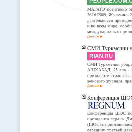
PEOPLE.COM.
МАГАТЭ позитивно оце
26/01/2009, Жэньминь
деятельности президен
и во всем мире, сооб
международных орган
Дальше
СМИ Туркмении уб
RIAN.RU
СМИ Туркмении убираю
АШХАБАД, 25 янв - Р
президенте страны Са
женского журнала, пре
Дальше
Конференция ШОС 
Конференция ШОС по 
президента страны Дм
(ШОС) с приглашением
середину третьей дек