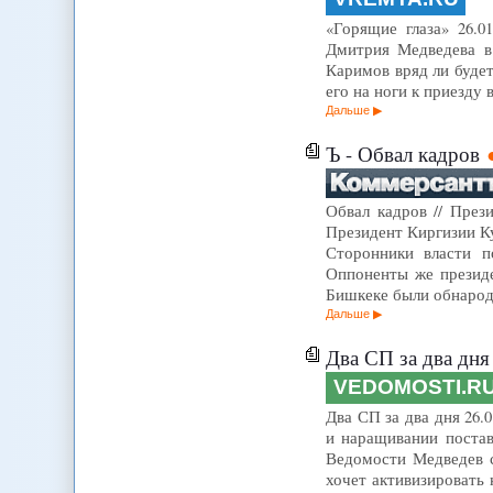
«Горящие глаза» 26.0
Дмитрия Медведева в
Каримов вряд ли будет
его на ноги к приезду
Дальше
Ъ - Обвал кадров
Обвал кадров // През
Президент Киргизии Ку
Сторонники власти п
Оппоненты же президе
Бишкеке были обнарод
Дальше
Два СП за два дня
VEDOMOSTI.R
Два СП за два дня 26
и наращивании постав
Ведомости Медведев с
хочет активизировать 