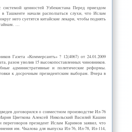
 с системой ценностей Узбекистана Перед приездом
 в Ташкенте начали расползаться слухи, что Ислам
вокруг него суетятся китайские лекари, чтобы поднять
 тайнам. …
иков Газета «Коммерсантъ» ? 12(4067) от 24.01.2009
та, разом уволив 15 высокопоставленных чиновников.
абные административные и политические реформы.
товки к досрочным президентским выборам. Вчера в
дведев договорился о совместном производстве Ил-76
 Мария Цветкова Алексей Никольский Василий Кашин
и переговоров президент Ислам Каримов заявил, что
ения им. Чкалова для выпуска Ил-76, Ил-78, Ил-114,