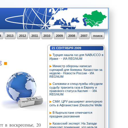
4
2013
2012
2011
2010
2009
2008
2007
поиск
21
СЕНТЯБРЯ
2009
Турция нашла газ для NABUCCO в
Ираке - - ИА REGNUM
E
Министр обороны написал
сценарий для боевика: Казахстан за
неделю - Новости России - ИА
REGNUM
Силовики и спецслужбы обсудили
судьбу транзита газа в Европу и
правового статуса Каспия - - ИА
REGNUM
СМИ: ЦРУ расширяет агентурную
сеть в Афганистане |Deutsche Welle
В Кыргызстане отмечается
праздник разговения
Казахский эксперт: На Западе
т в воскресенье, 20
приходит понимание, что нельзя