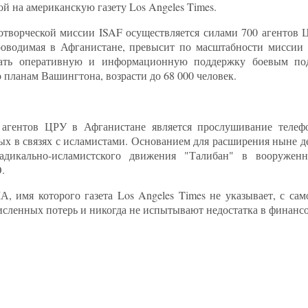
й на американскую газету Los Angeles Times.
творческой миссии ISAF осуществляется силами 700 агентов Ц
роводимая в Афганистане, превысит по масштабности миссии
вать оперативную и информационную поддержку боевым по
 планам Вашингтона, возрасти до 68 000 человек.
и агентов ЦРУ в Афганистане является прослушивание телеф
ых в связях с исламистами. Основанием для расширения ныне д
адикально-исламистского движения "Талибан" в вооружен
.
 имя которого газета Los Angeles Times не указывает, с сам
исленных потерь и никогда не испытывают недостатка в финансо