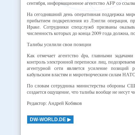
сентября, информационное агентство AFP со ссылко
На сегодняшний день оперативная поддержка миро
прибытием подкрепления из Лэнгли операция, п
Ираке. Сотрудники спецслужб призваны оказы
численность которых до конца 2009 года должна, по
Талибы усилили свои позиции
Как отмечает агентство dpa, главными задачам
контроль электронной переписки лиц, подозреваем
агентурной сети является усиление позиций р
кабульским властям и миротворческим силам НАТО
По словам сотрудника министерства обороны США,
создается ощущение, что талибы вообще не несут ч
Редактор: Андрей Кобяков
DW-WORLD.DE