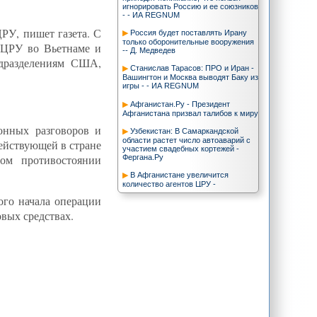
игнорировать Россию и ее союзников
- - ИА REGNUM
РУ, пишет газета. С
Россия будет поставлять Ирану
только оборонительные вооружения
 ЦРУ во Вьетнаме и
-- Д. Медведев
дразделениям США,
Станислав Тарасов: ПРО и Иран -
Вашингтон и Москва выводят Баку из
игры - - ИА REGNUM
Афганистан.Ру - Президент
Афганистана призвал талибов к миру
онных разговоров и
Узбекистан: В Самаркандской
области растет число автоаварий с
ействующей в стране
участием свадебных кортежей -
ном противостоянии
Фергана.Ру
В Афганистане увеличится
количество агентов ЦРУ -
Фергана.Ру
ого начала операции
«Тегеран не должен заявлять такие
вых средствах.
вещи» : Время новостей
TREND: Тегеран отверг обвинения
Запада в тайной разработке
ядерного оружия
TREND: В результате ссоры и
драки между туркменскими и
китайскими рабочими несколько
человек были ранены