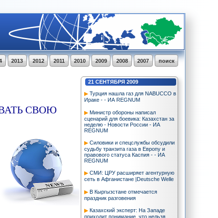
4
2013
2012
2011
2010
2009
2008
2007
поиск
21
СЕНТЯБРЯ
2009
Турция нашла газ для NABUCCO в
Ираке - - ИА REGNUM
ОВАТЬ СВОЮ
Министр обороны написал
сценарий для боевика: Казахстан за
неделю - Новости России - ИА
REGNUM
Силовики и спецслужбы обсудили
судьбу транзита газа в Европу и
правового статуса Каспия - - ИА
REGNUM
СМИ: ЦРУ расширяет агентурную
сеть в Афганистане |Deutsche Welle
В Кыргызстане отмечается
праздник разговения
Казахский эксперт: На Западе
приходит понимание, что нельзя