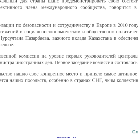
кальный для страны шанс продемонстрировать свою состояте
ффективного члена международного сообщества, говорится 
изации по безопасности и сотрудничеству в Европе в 2010 год
стижений в социально-экономическом и общественно-политиче
рсултана Назарбаева, важного вклада Казахстана в обеспече
релизе.
ственной комиссии на уровне первых руководителей централь
нистра иностранных дел. Первое заседание комиссии состоялось 
льство нашло свое конкретное место и приняло самое активное
ается наших посольств, особенно в странах СНГ, чьим коллект
Сл