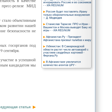
льность в качестве
игнорировать Россию и ее союзников
в пресс-релизе МИД
- - ИА REGNUM
Россия будет поставлять Ирану
только оборонительные вооружения
-- Д. Медведев
у стало объективным
Станислав Тарасов: ПРО и Иран -
ском развитии нашей
Вашингтон и Москва выводят Баку из
ние безопасности не
игры - - ИА REGNUM
Афганистан.Ру - Президент
Афганистана призвал талибов к миру
ных госорганов под
Узбекистан: В Самаркандской
9 сентября.
области растет число автоаварий с
участием свадебных кортежей -
Фергана.Ру
 участие в успешной
В Афганистане увеличится
ивным кандидатом мы
количество агентов ЦРУ -
Фергана.Ру
«Тегеран не должен заявлять такие
вещи» : Время новостей
TREND: Тегеран отверг обвинения
Запада в тайной разработке
ядерного оружия
TREND: В результате ссоры и
драки между туркменскими и
китайскими рабочими несколько
человек были ранены
едующая статья