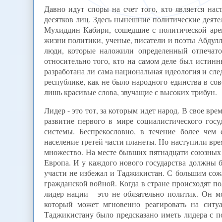
Давно идут споры на счет того, кто является на
десятков лиц. Здесь нынешние политические деят
Мухиддин Кабири, сошедшие с политической аре
жизни политики, ученые, писатели и поэты Абдул
люди, которые наложили определенный отпечат
относительно того, кто на самом деле был истин
разработана ли сама национальная идеология и сле
республике, как не было народного единства в сов
лишь красивые слова, звучащие с высоких трибун.
Лидер - это тот, за которым идет народ. В свое вр
развитие первого в мире социалистического госу
системы. Беспрекословно, в течение более чем
население третей части планеты. Но наступили вре
множество. На месте бывших пятнадцати союзных 
Европа. И у каждого нового государства должны 
участи не избежал и Таджикистан. С большим сожа
гражданской войной. Когда в стране происходят п
лидер нации - это не обязательно политик. Он м
который может мгновенно реагировать на ситу
Таджикистану было предсказано иметь лидера с 