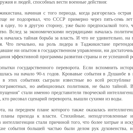
оружия и людей, способных вести военные действия:
икистана, начиная с того периода, когда разгорелась острая
 еще не подозревал, что СССР примерно через пять-семь лет
 в одну, то в другую сторону, уже было предпосылкой того,
ство. Вслед за экономическими неурядицами началась политиче
 началась тайная борьба за власть. И что не удивительно, на
я. Что печально, на роль лидера в Таджикистане претендо
адавшие ни опытом в государственном управлении, ни достаточ
здания эффективной программы развития страны и ее успешной р
пытки государственного переворота. Если вспомнить истор
ишлась на начало 90-х годов. Кровавые события в Душанбе в
ь в этих событиях сыграли известные во всей республике 
лограмотных, но амбициозных политиков, не было тайной. В 
тпущения" стали именно представители творческой интеллиген
, кто рисовал сценарий переворота, вышли сухими из воды.
ота, на переднем плане которого также оказалась интеллигенц
 планы прихода к власти. Стихийные, неподготовленные и
 интеллигенции стали причиной того, что более хитрые и ис
ские события большей частью были делом рук духовенства, н