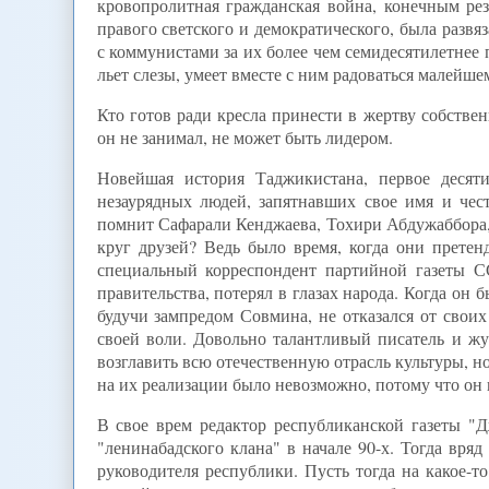
кровопролитная гражданская война, конечным рез
правого светского и демократического, была развя
с коммунистами за их более чем семидесятилетнее п
льет слезы, умеет вместе с ним радоваться малейш
Кто готов ради кресла принести в жертву собстве
он не занимал, не может быть лидером.
Новейшая история Таджикистана, первое десяти
незаурядных людей, запятнавших свое имя и чест
помнит Сафарали Кенджаева, Тохири Абдужаббора,
круг друзей? Ведь было время, когда они прете
специальный корреспондент партийной газеты С
правительства, потерял в глазах народа. Когда он 
будучи зампредом Совмина, не отказался от свои
своей воли. Довольно талантливый писатель и жу
возглавить всю отечественную отрасль культуры, н
на их реализации было невозможно, потому что он 
В свое врем редактор республиканской газеты "
"ленинабадского клана" в начале 90-х. Тогда вря
руководителя республики. Пусть тогда на какое-т