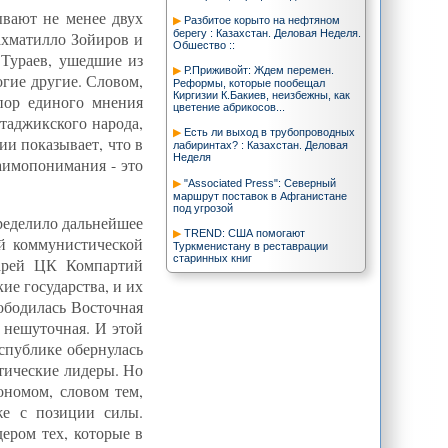
ывают не менее двух
Разбитое корыто на нефтяном
берегу : Казахстан. Деловая Неделя.
ахматилло Зойиров и
Обшество ::
Тураев, ушедшие из
Р.Приживойт: Ждем перемен.
гие другие. Словом,
Реформы, которые пообещал
Киргизии К.Бакиев, неизбежны, как
пор единого мнения
цветение абрикосов...
таджикского народа,
Есть ли выход в трубопроводных
ии показывает, что в
лабиринтах? : Казахстан. Деловая
Неделя
заимопонимания - это
"Associated Press": Северный
маршрут поставок в Афганистане
под угрозой
пределило дальнейшее
TREND: США помогают
ой коммунистической
Туркменистану в реставрации
старинных книг
тарей ЦК Компартий
ие государства, и их
TREND: ЕС заинтересован в
Туркменистане из-за колоссального
ободилась Восточная
ресурсного потенциала - Хавьер
Солана
 нешуточная. И этой
еспублике обернулась
Узбекистан снял ограничения на
выдачу виз таджикистанцам -
тические лидеры. Но
Новости из Средней Азии
ономом, словом тем,
Казахстан намерен задействовать
же с позиции силы.
потенциал ОБСЕ для решения
проблемы высыхания Аральского
ером тех, которые в
моря - - ИА REGNUM