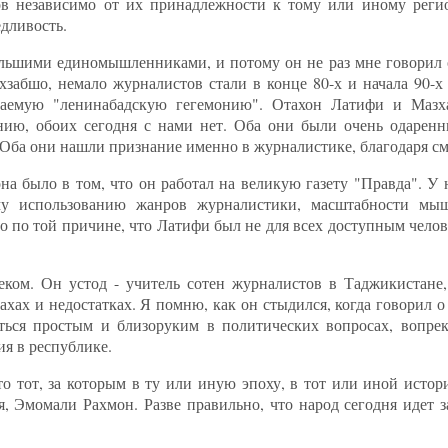
ов независимо от их принадлежности к тому или иному регио
дливость.
ьшими единомышленниками, и потому он не раз мне говорил 
хзабшо, немало журналистов стали в конце 80-х и начала 90-
ываемую "ленинабадскую гегемонию". Отахон Латифи и Маз
ию, обоих сегодня с нами нет. Оба они были очень одарен
 Оба они нашли признание именно в журналистике, благодаря с
а было в том, что он работал на великую газету "Правда". У 
ому использованию жанров журналистики, масштабности мыш
то по той причине, что Латифи был не для всех доступным челов
еком. Он устод - учитель сотен журналистов в Таджикистане
хах и недостатках. Я помню, как он стыдился, когда говорил 
аться простым и близоруким в политических вопросах, вопре
я в республике.
то тот, за которым в ту или иную эпоху, в тот или иной исто
я, Эмомали Рахмон. Разве правильно, что народ сегодня идет 