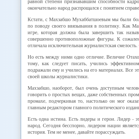
равной степени признававшим способности кадр
окончательно народ распрощался с понятием справе
Кстати, с Махзабшо Мухаббатшоевым мы были бол
по поводу своего ввязывания в политику. Как Ма
игре, которая должна была завершить так наз
совершенно противоположные фигуры. К сожален
отличала исключительная журналистская смелость.
Но есть между ними одно отличие. Величие Отахон
тому, как следует писать, учились эффективн
подражали ему и учились на его материалах. Все э
своей школы журналистики.
Махзабшо, наоборот, был очень доступным челов
говорить о простых вещах, даже собственных прома
промахе, подчеркивая то, настолько он мог оказ
главным редактором главного политического издани
Есть одна истина. Есть лидеры и герои. Лидер - э
народ. Сегодня бесспорно, лидером нации являетс
история. Тем не менее, давайте порассуждать.