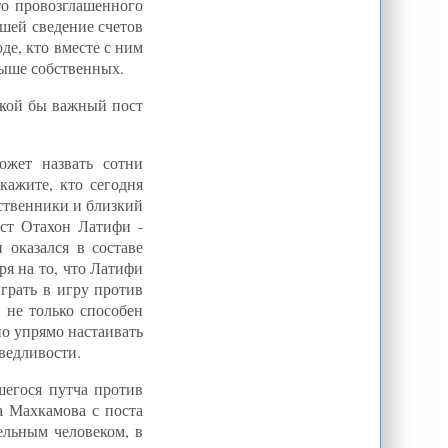
то провозглашенного
вшей сведение счетов
де, кто вместе с ним
выше собственных.
какой бы важный пост
ожет назвать сотни
кажите, кто сегодня
ственники и близкий
ист Отахон Латифи -
оказался в составе
ря на то, что Латифи
грать в игру против
 не только способен
но упрямо настаивать
ведливости.
шегося путча против
ра Махкамова с поста
тельным человеком, в