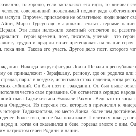
сознанно, то хорошо, если заставляют его идти, то виноват с
- человек, совершивший неоценимый подвиг ради собственног
за заслуги. Впрочем, присвоение не обязательно, люди знают св
Айни, Мирзо Турсунзаде мы должны считать героями нации 
ерали. Эти люди наложили заметный отпечаток на развитие
налист - герой времени, поэт, писатель, ученый - это герои 
алисту трудно и вряд ли стоит претендовать на звание героя.
, пока жив. Такова его участь. Другое дело поэт, которого ч
ражданин. Никогда вокруг фигуры Лоика Шерали в республике н
ому он принадлежит - Зарафшану, региону, где он родился или
страдал, парил в воздухе, испытывал страх падения, когда респ
еских амбиций. Он был поэт и гражданин. Он был выше остал
исполняя честно свое призвание. Он останется в сердцах народа
ний глава Таджикистана Эмомали Рахмон. Ведь кто-то когда-то
мена Фирдоуси. Из перечня тех, которых я причислил к лидер
в истории Таджикистана, но место Лоика, более чем достойное
 денег. Более того, он не был политиком. Политику никогда не 
арод и, когда он оказывался в беде, горевал вместе с ним. О
им патриотом своей Родины и нации.