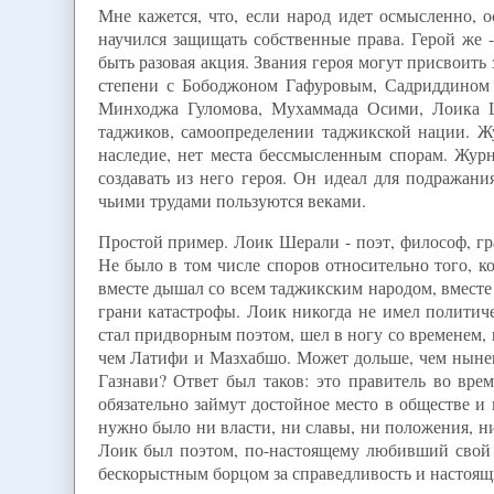
Мне кажется, что, если народ идет осмысленно, о
научился защищать собственные права. Герой же 
быть разовая акция. Звания героя могут присвоить 
степени с Бободжоном Гафуровым, Садриддином 
Минходжа Гуломова, Мухаммада Осими, Лоика Ш
таджиков, самоопределении таджикской нации. Жур
наследие, нет места бессмысленным спорам. Журн
создавать из него героя. Он идеал для подражания
чьими трудами пользуются веками.
Простой пример. Лоик Шерали - поэт, философ, г
Не было в том числе споров относительно того, к
вместе дышал со всем таджикским народом, вместе 
грани катастрофы. Лоик никогда не имел политич
стал придворным поэтом, шел в ногу со временем, 
чем Латифи и Мазхабшо. Может дольше, чем нынеш
Газнави? Ответ был таков: это правитель во вре
обязательно займут достойное место в обществе и 
нужно было ни власти, ни славы, ни положения, ни
Лоик был поэтом, по-настоящему любивший свой н
бескорыстным борцом за справедливость и настоящ