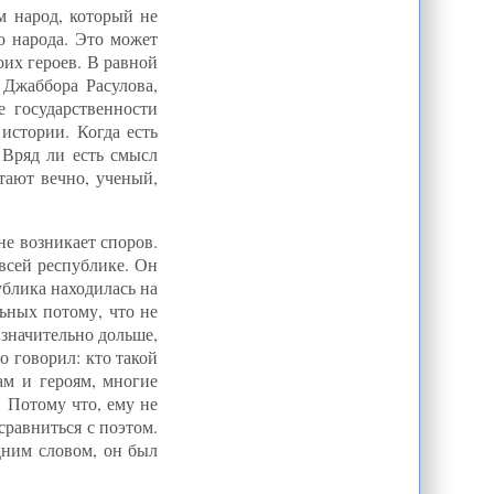
ам народ, который не
о народа. Это может
оих героев. В равной
Джаббора Расулова,
 государственности
истории. Когда есть
 Вряд ли есть смысл
итают вечно, ученый,
е возникает споров.
 всей республике. Он
ублика находилась на
ьных потому, что не
 значительно дольше,
 говорил: кто такой
ам и героям, многие
. Потому что, ему не
сравниться с поэтом.
дним словом, он был