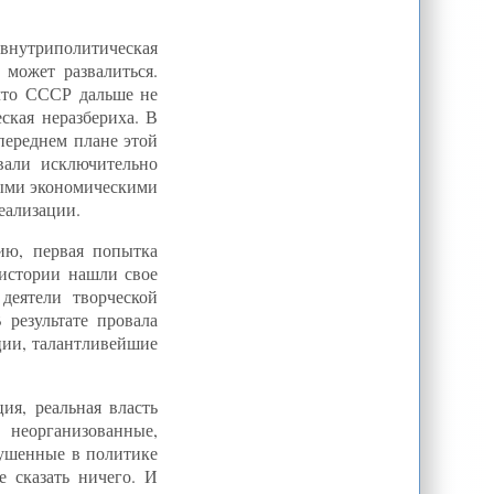
Н.Мирсаидов: Герои времени и
герои истории Таджикистана. Лидер
не тот, кто правит, а тот, кто после
 внутриполитическая
себя...
 может развалиться.
Гога Хидоятов: Шейбани,
 что СССР дальше не
шейбаниды и узбеки
ская неразбериха. В
Казахстан буквально добивает
 переднем плане этой
ОБСЕ "контрольным выстрелом":
Казахстан за неделю - - ИА REGNUM
вали исключительно
Пограничная дипломатия:
ными экономическими
Казахстан. Деловая Неделя
еализации.
"АП": Минус механизация всей
страны. Ароба и осел пришли на
ию, первая попытка
смену трактору и машине в
таджикском селе
 истории нашли свое
Глава Туркменистана приглашен
деятели творческой
на всемирный продовольственный
результате провала
саммит в Риме
ции, талантливейшие
ия, реальная власть
 неорганизованные,
кушенные в политике
е сказать ничего. И