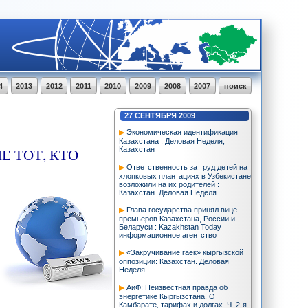
4
2013
2012
2011
2010
2009
2008
2007
поиск
27
СЕНТЯБРЯ
2009
Экономическая идентификация
Казахстана : Деловая Неделя,
Е ТОТ, КТО
Казахстан
Ответственность за труд детей на
хлопковых плантациях в Узбекистане
возложили на их родителей :
Казахстан. Деловая Неделя.
Глава государства принял вице-
премьеров Казахстана, России и
Беларуси : Kazakhstan Today
информационное агентство
«Закручивание гаек» кыргызской
оппозиции: Казахстан. Деловая
Неделя
АиФ: Неизвестная правда об
энергетике Кыргызстана. О
Камбарате, тарифах и долгах. Ч. 2-я