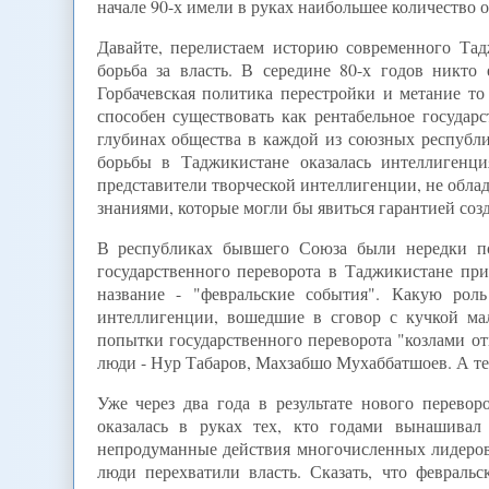
начале 90-х имели в руках наибольшее количество 
Давайте, перелистаем историю современного Тадж
борьба за власть. В середине 80-х годов никто
Горбачевская политика перестройки и метание то
способен существовать как рентабельное государ
глубинах общества в каждой из союзных республик
борьбы в Таджикистане оказалась интеллигенци
представители творческой интеллигенции, не обл
знаниями, которые могли бы явиться гарантией со
В республиках бывшего Союза были нередки по
государственного переворота в Таджикистане пр
название - "февральские события". Какую рол
интеллигенции, вошедшие в сговор с кучкой ма
попытки государственного переворота "козлами о
люди - Нур Табаров, Махзабшо Мухаббатшоев. А те
Уже через два года в результате нового перевор
оказалась в руках тех, кто годами вынашивал
непродуманные действия многочисленных лидеров
люди перехватили власть. Сказать, что февраль