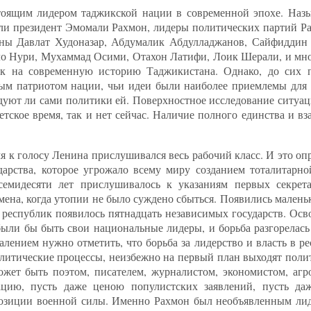
стоящим лидером таджикской нации в современной эпохе. Наз
ели президент Эмомали Рахмон, лидеры политических партий Р
ны Давлат Худоназар, Абдумалик Абдулладжанов, Сайфиддин 
ло Нури, Мухаммад Осими, Отахон Латифи, Лоик Шерали, и мно
ок на современную историю Таджикистана. Однако, до сих 
ным патриотом нации, чьи идеи были наиболее приемлемы для 
дуют ли сами политики ей. Поверхностное исследование ситуац
етское время, так и нет сейчас. Наличие полного единства и в
емя к голосу Ленина прислушивался весь рабочий класс. И это о
дарства, которое угрожало всему миру созданием тоталитарн
 семидесяти лет прислушивалось к указаниям первых секре
мена, когда утопии не было суждено сбыться. Появились маленьк
республик появилось пятнадцать независимых государств. Осв
были бы быть свои национальные лидеры, и борьба разгорелась
лением нужно отметить, что борьба за лидерство и власть в р
олитические процессы, неизбежно на первый план выходят поли
ожет быть поэтом, писателем, журналистом, экономистом, агр
ацию, пусть даже ценою популистских заявлений, пусть да
позиции военной силы. Именно Рахмон был необъявленным лид