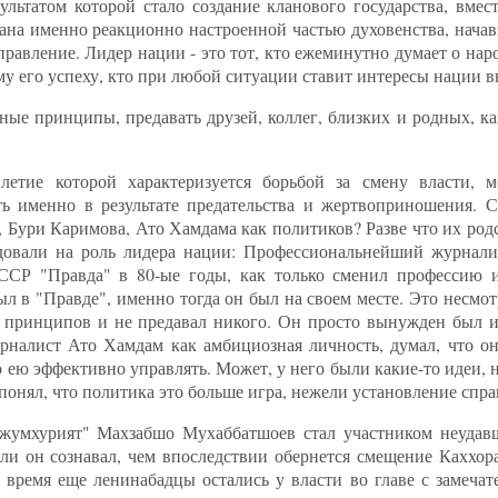
ультатом которой стало создание кланового государства, вмес
зана именно реакционно настроенной частью духовенства, нача
равление. Лидер нации - это тот, кто ежеминутно думает о наро
ему его успеху, кто при любой ситуации ставит интересы нации 
нные принципы, предавать друзей, коллег, близких и родных, 
летие которой характеризуется борьбой за смену власти, м
ь именно в результате предательства и жертвоприношения. С
 Бури Каримова, Ато Хамдама как политиков? Разве что их род
ндовали на роль лидера нации: Профессиональнейший журнал
ССР "Правда" в 80-ые годы, как только сменил профессию и 
был в "Правде", именно тогда он был на своем месте. Это несмот
х принципов и не предавал никого. Он просто вынужден был и
рналист Ато Хамдам как амбициозная личность, думал, что он
о ею эффективно управлять. Может, у него были какие-то идеи, 
понял, что политика это больше игра, нежели установление спра
Джумхурият" Махзабшо Мухаббатшоев стал участником неудав
д ли он сознавал, чем впоследствии обернется смещение Каххо
о время еще ленинабадцы остались у власти во главе с замеча