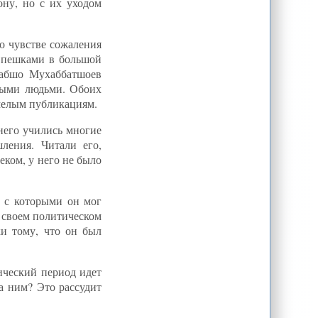
ну, но с их уходом
о чувстве сожаления
х пешками в большой
хабшо Мухаббатшоев
ными людьми. Обоих
мелым публикациям.
него учились многие
ления. Читали его,
еком, у него не было
, с которыми он мог
о своем политическом
ки тому, что он был
рический период идет
за ним? Это рассудит