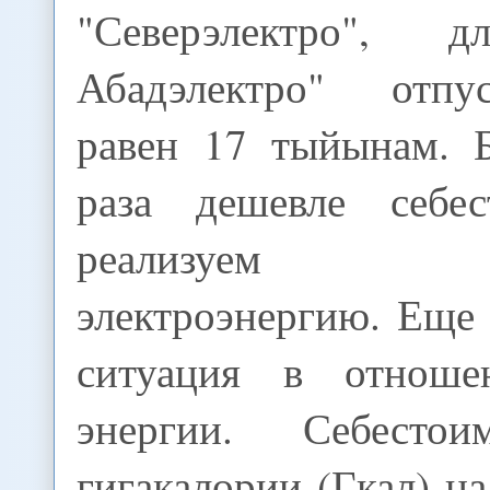
"Северэлектро", 
Абадэлектро" отп
равен 17 тыйынам. 
раза дешевле себе
реализуем выр
электроэнергию. Еще
ситуация в отноше
энергии. Себесто
гигакалории (Гкал) 