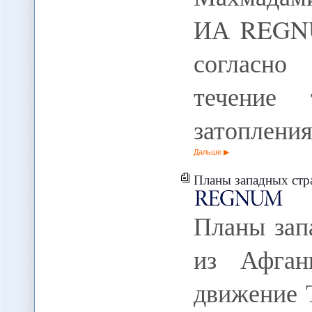
ИА REGNU
согласно
течение
затоплени
Дальше
Планы западных стран по выв
Планы зап
из Афган
движение 