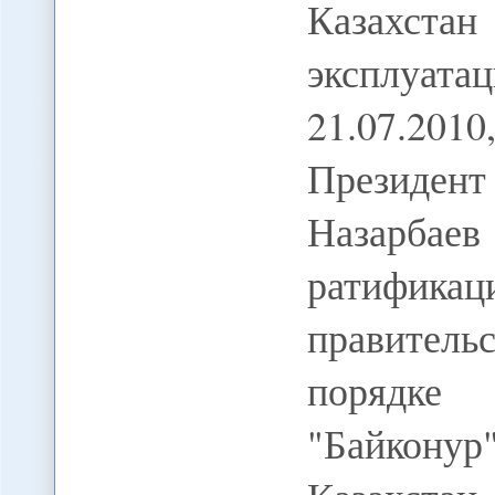
Казахстан
эксплуа
21.07.201
Президен
Назарба
ратифик
правитель
порядке
"Байкон