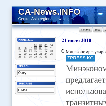
CA-News.INFO
Central Asia regional news digest
начало
2017
21
июля
2010
ИЮЛЬ
2010
01
02
03
04
05
06
07
08
09
10
11
Минэкономрегулирования предлагает Корее исполь
12
13
14
15
16
17
18
19
20
21
22
23
24
25
26
27
28
29
30
31
ZPRESS.KG
Минэконом
SEARCH
предла
SUBCRIBE
использо
транзитных