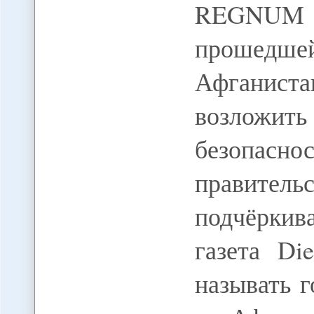
REGNUM Т
прошед
Афганист
возложи
безопасно
правите
подчёркив
газета Di
называть 