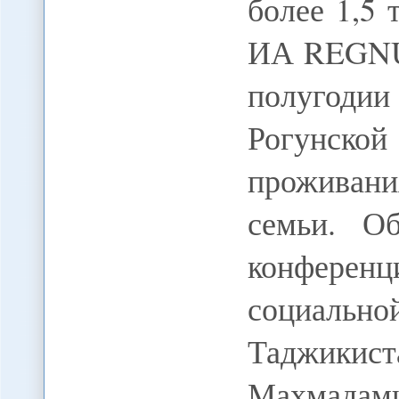
более 1,5 
ИА REGNU
полугодии 
Рогунск
проживан
семьи. О
конфере
социаль
Таджик
Махмадами