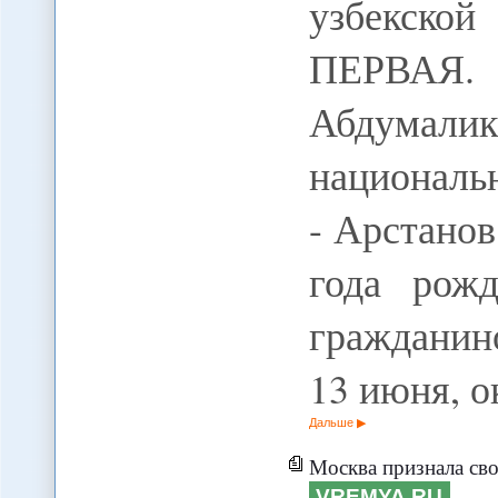
узбекско
ПЕРВАЯ. 
Абдумали
националь
- Арстано
года рожд
гражданин
13 июня, о
Дальше
Москва признала сво
VREMYA.RU