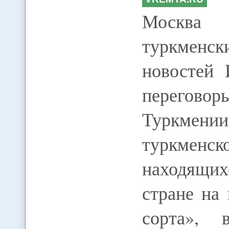
Москва 
туркменс
новостей
перегов
Туркмен
туркме
находящих
стране на
сорта», 