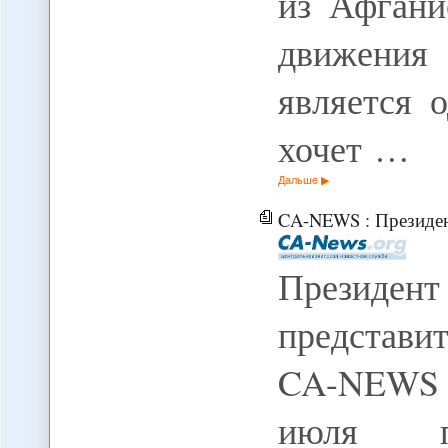
из Афгани
движения
является 
хочет …
Дальше
CA-NEWS : Президен
Президен
представит
CA-NEWS 
июля пр