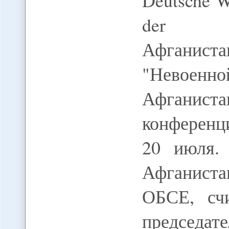
Deutsche We
der Bil
Афганист
"Невоен
Афганис
конференци
20 июля.
Афганист
ОБСЕ, счи
председа