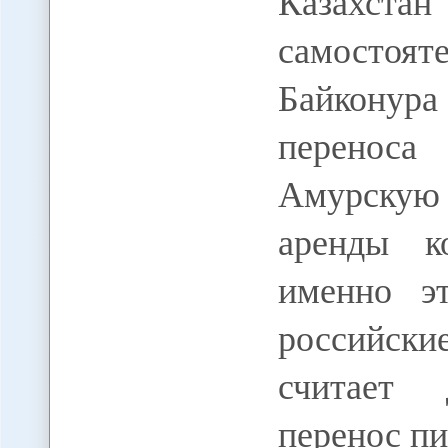
Казахста
самосто
Байконур
перенос
Амурскую
аренды к
именно э
российски
считает 
перенос п