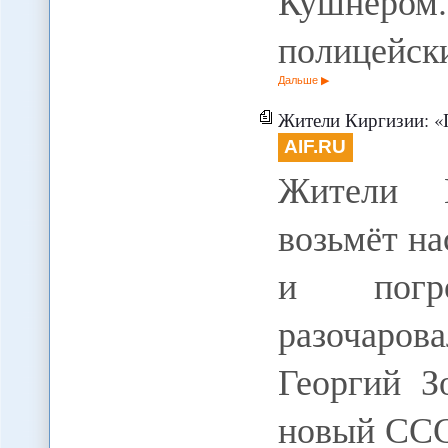
Кушнером.
полицейск
Дальше
Жители Киргизии: «Пу
AIF.RU
Жители К
возьмёт н
и погр
разочарова
Георгий З
новый ССС