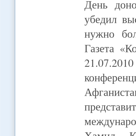
День доно
убедил вы
нужно бо
Газета «К
21.07.201
конфер
Афганистан
представит
междунаро
Хамид Ка