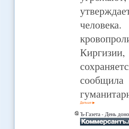
утвержда
человека.
кровопрол
Киргизи
сохраняет
сообщил
гуманитар
Дальше
Ъ-Газета - День доно