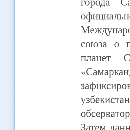
города С
официал
Междунар
союза о 
планет С
«Самаркан
зафикс
узбекис
обсервато
Затем дан