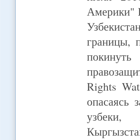
Америки" 
Узбекист
границы, 
покинуть
правозащ
Rights Wa
опасаясь 
узбеки,
Кыргызста