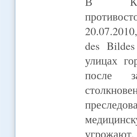
В Кирг
противост
20.07.2010
des Bildes
улицах г
после за
столкнов
преследо
медицин
угрожают