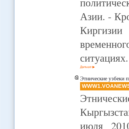
политиче
Азии. - К
Киргизии
временног
ситуациях
Дальше
Этнические узбеки пыта
WWW1.VOANEW
Этнически
Кыргызста
июля 201