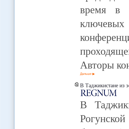
время в 
ключевых
конференц
проходящей
Авторы ко
Дальше
В Таджикистане из зоны затоп
В Таджик
Рогунско