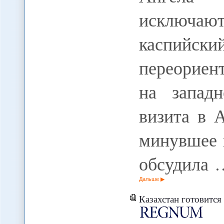
исключаю
каспий
переориен
на запад
визита в 
минувшее 
обсудила 
Дальше
Казахстан готовится 