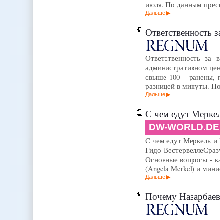
июля. По данным прес
Дальше
Ответственность з
Ответственность за 
административном цент
свыше 100 - ранены, 
разницей в минуты. П
Дальше
С чем едут Меркел
DW-WORLD.DE
С чем едут Меркель и В
Гидо ВестервеллеСраз
Основные вопросы - к
(Angela Merkel) и мин
Дальше
Почему Назарбаев