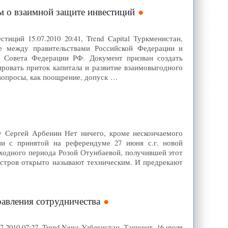
ом о взаимной защите инвестиций
ций 15.07.2010 20:41, Trend Capital Туркменистан,
ие между правительствами Российской Федерации и
а Совета Федерации РФ. Документ призван создать
ировать приток капитала и развитие взаимовыгодного
 вопросы, как поощрение, допуск …
.Ру Сергей Арбенин Нет ничего, кроме нескончаемого
вии с принятой на референдуме 27 июня с.г. новой
еходного периода Розой Отунбаевой, получившей этот
истров открыто называют техническим. И предрекают
равления сотрудничества
2010 07:27, Trend News Узбекистан, Ташкент, 16 июля