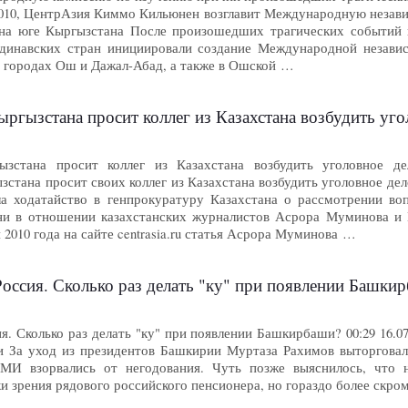
.2010, ЦентрАзия Киммо Кильюнен возглавит Международную неза
 на юге Кыргызстана После произошедших трагических событий 
ндинавских стран инициировали создание Международной незав
в городах Ош и Дажал-Абад, а также в Ошской …
ргызстана просит коллег из Казахстана возбудить уг
ызстана просит коллег из Казахстана возбудить уголовное де
стана просит своих коллег из Казахстана возбудить уголовное де
а ходатайство в генпрокуратуру Казахстана о рассмотрении воп
ни в отношении казахстанских журналистов Асрора Муминова и 
 2010 года на сайте centrasia.ru статья Асрора Муминова …
оссия. Сколько раз делать "ку" при появлении Башки
я. Сколько раз делать "ку" при появлении Башкирбаши? 00:29 16.
и За уход из президентов Башкирии Муртаза Рахимов выторговал 
МИ взорвались от негодования. Чуть позже выяснилось, что 
ки зрения рядового российского пенсионера, но гораздо более скр