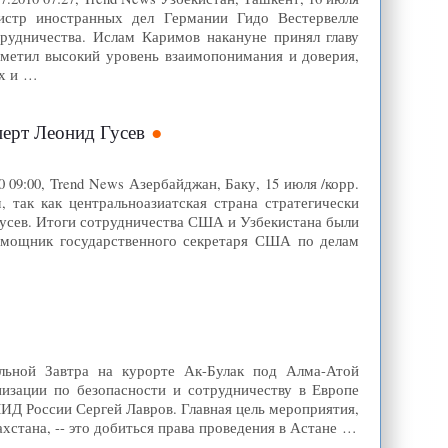
нистр иностранных дел Германии Гидо Вестервелле
рудничества. Ислам Каримов накануне принял главу
тметил высокий уровень взаимопонимания и доверия,
их и …
перт Леонид Гусев
 09:00, Trend News Азербайджан, Баку, 15 июля /корр.
 так как центральноазиатская страна стратегически
Гусев. Итоги сотрудничества США и Узбекистана были
омощник государственного секретаря США по делам
льной Завтра на курорте Ак-Булак под Алма-Атой
изации по безопасности и сотрудничеству в Европе
МИД России Сергей Лавров. Главная цель мероприятия,
стана, -- это добиться права проведения в Астане …