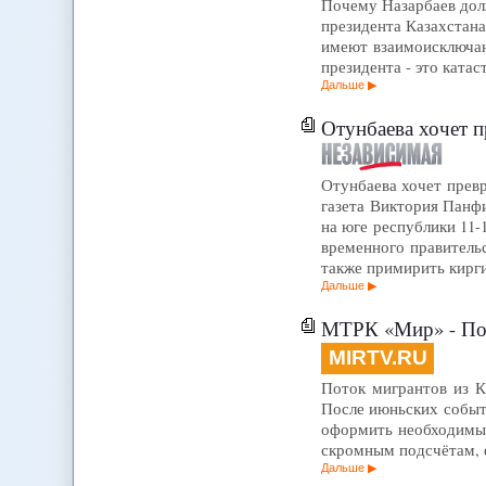
Почему Назарбаев дол
президента Казахстана
имеют взаимоисключаю
президента - это ката
Дальше
Отунбаева хочет пр
Отунбаева хочет превр
газета Виктория Панф
на юге республики 11-
временного правитель
также примирить кирг
Дальше
МТРК «Мир» - Пот
MIRTV.RU
Поток мигрантов из К
После июньских событ
оформить необходимы
скромным подсчётам, 
Дальше