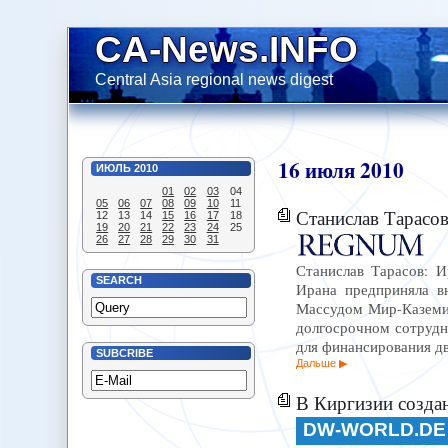
CA-News.INFO
Central Asia regional news digest
16
июля
2010
ИЮЛЬ
2010
01
02
03
04
05
06
07
08
09
10
11
Станислав Тарасов: 
12
13
14
15
16
17
18
19
20
21
22
23
24
25
26
27
28
29
30
31
Станислав Тарасов: 
SEARCH
Ирана предприняла в
Массудом Мир-Каземи 
долгосрочном сотрудни
для финансирования д
SUBCRIBE
Дальше
В Киргизии создан
DW-WORLD.DE