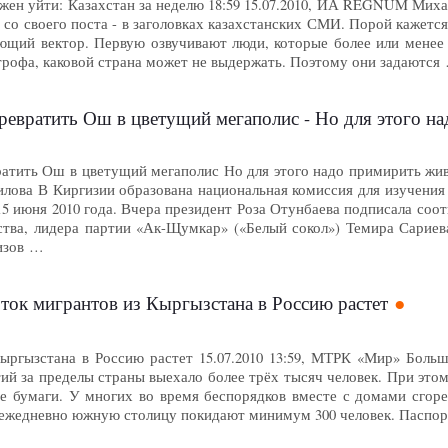
жен уйти: Казахстан за неделю 18:59 15.07.2010, ИА REGNUM Миха
 со своего поста - в заголовках казахстанских СМИ. Порой кажется
щий вектор. Первую озвучивают люди, которые более или менее р
строфа, каковой страна может не выдержать. Поэтому они задаются
евратить Ош в цветущий мегаполис - Но для этого надо 
атить Ош в цветущий мегаполис Но для этого надо примирить живу
илова В Киргизии образована национальная комиссия для изучени
15 июня 2010 года. Вчера президент Роза Отунбаева подписала соо
ства, лидера партии «Ак-Щумкар» («Белый сокол») Темира Сариев
изов …
ок мигрантов из Кыргызстана в Россию растет
ыргызстана в Россию растет 15.07.2010 13:59, МТРК «Мир» Боль
ий за пределы страны выехало более трёх тысяч человек. При это
е бумаги. У многих во время беспорядков вместе с домами сго
ежедневно южную столицу покидают минимум 300 человек. Паспор