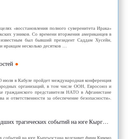
целях «восстановления полного суверенитета Ирака»
кских узников. Со времени вторжения американцев в
 известным был бывший президент Саддам Хусейн,
ли иракцам несколько десятков …
остей
20 июля в Кабуле пройдет международная конференция
народных организаций, в том числе ООН, Евросоюз и
ке гражданского представителя НАТО в Афганистане
ва и ответственности за обеспечение безопасности».
на юге Кыргызстана возглавит финн Киммо Кильюнен
 событий на юге Кыргызстана возглавит финн Киммо