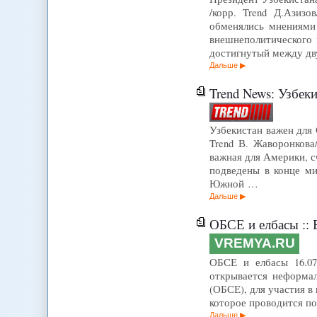
/корр. Trend Д.Азиз
обменялись мнениями 
внешнеполитического 
достигнутый между дв
Дальше
Trend News: Узбек
Узбекистан важен для 
Trend В. Жаворонкова
важная для Америки, 
подведены в конце м
Южной …
Дальше
ОБСЕ и елбасы :: 
VREMYA.RU
ОБСЕ и елбасы 16.07
открывается неформал
(ОБСЕ), для участия в
которое проводится по
Дальше