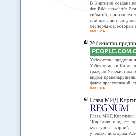
В Киргизии создана ко
der Bildunterschrift
событий, произошедш
стабилизации ситуац
беспорядков, которые
Дальше
Узбекистан предп
PEOPLE.COM.
Узбекистан предприни
Узбекистана в Китае,
граждан Узбекистана о
видом правонарушения
факте преступлений, 
Дальше
Глава МИД Киргизии
Глава МИД Киргизии: 
"Киргизия придает п
культурные корни", -
ученых, доктором Ал