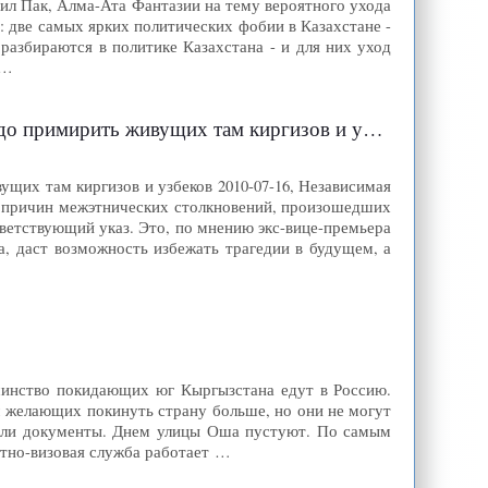
ил Пак, Алма-Ата Фантазии на тему вероятного ухода
: две самых ярких политических фобии в Казахстане -
азбираются в политике Казахстана - и для них уход
 …
примирить живущих там киргизов и узбеков
щих там киргизов и узбеков 2010-07-16, Независимая
я причин межэтнических столкновений, произошедших
тветствующий указ. Это, по мнению экс-вице-премьера
а, даст возможность избежать трагедии в будущем, а
шинство покидающих юг Кыргызстана едут в Россию.
м желающих покинуть страну больше, но они не могут
рели документы. Днем улицы Оша пустуют. По самым
тно-визовая служба работает …