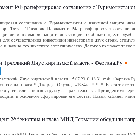
рламент РФ ратифицировал соглашение с Туркменистан
ировал соглашение с Туркменистаном о взаимной защите инвести
орр. Trend Г.Гасанов/ Парламент РФ ратифицировал соглашен
щрении и взаимной защите инвестиций, сообщает пресс-служб
я для осуществления инвестиций инвесторами двух стран, стимул
о и научно-технического сотрудничества. Договор включает такие
и Трехликий Янус киргизской власти - Фергана.Ру
рехликий Янус киргизской власти 15.07.2010 18:31 msk, Фергана
тия всегда права.* Джордж Оруэлл, «1984». * * * В соответст
зии утверждена новая структура правительства. Президентом пер
бисцита, в основном сформирован его состав. Новый кабинет мин
дент Узбекистана и глава МИД Германии обсудили нап
 и глава МИД Германии обсудили направления сотрудничества 16.07.