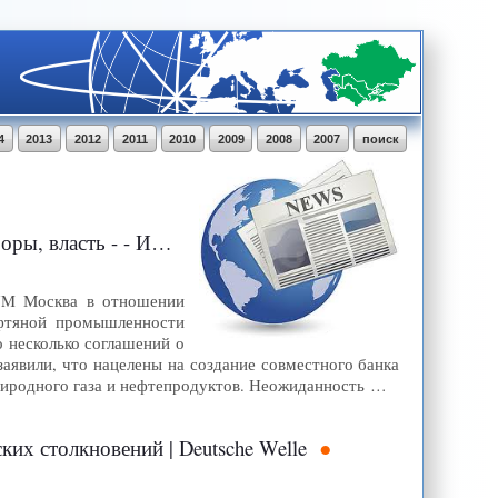
4
2013
2012
2011
2010
2009
2008
2007
поиск
асть - - ИА REGNUM
NUM Москва в отношении
фтяной промышленности
 несколько соглашений о
заявили, что нацелены на создание совместного банка
риродного газа и нефтепродуктов. Неожиданность …
их столкновений | Deutsche Welle