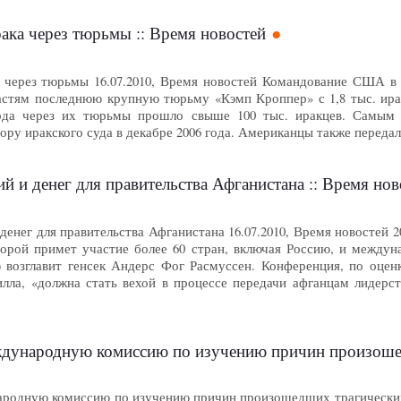
ака через тюрьмы :: Время новостей
 через тюрьмы 16.07.2010, Время новостей Командование США в 
ластям последнюю крупную тюрьму «Кэмп Кроппер» с 1,8 тыс. ира
ода через их тюрьмы прошло свыше 100 тыс. иракцев. Самым
ру иракского суда в декабре 2006 года. Американцы также переда
 и денег для правительства Афганистана :: Время нов
енег для правительства Афганистана 16.07.2010, Время новостей 
торой примет участие более 60 стран, включая Россию, и между
возглавит генсек Андерс Фог Расмуссен. Конференция, по оцен
лла, «должна стать вехой в процессе передачи афганцам лидерст
ную комиссию по изучению причин произошедших трагических событий 
родную комиссию по изучению причин произошедших трагических