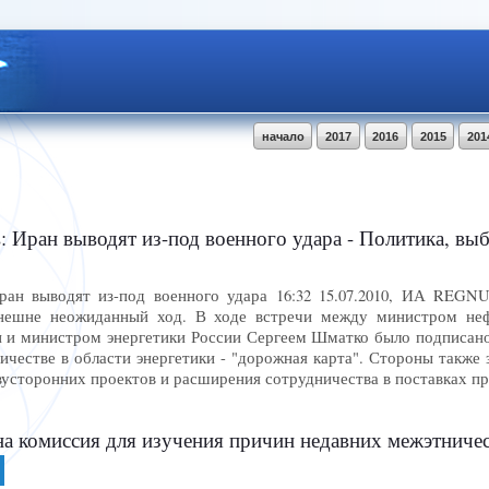
начало
2017
2016
2015
201
Иран выводят из-под военного удара - Политика, выборы, вл
Иран выводят из-под военного удара 16:32 15.07.2010, ИА REG
нешне неожиданный ход. В ходе встречи между министром не
и министром энергетики России Сергеем Шматко было подписано
честве в области энергетики - "дорожная карта". Стороны также 
вусторонних проектов и расширения сотрудничества в поставках п
а комиссия для изучения причин недавних межэтническ