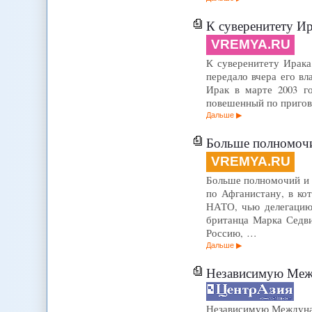
К суверенитету Ир
VREMYA.RU
К суверенитету Ирака
передало вчера его в
Ирак в марте 2003 г
повешенный по пригово
Дальше
Больше полномочий
VREMYA.RU
Больше полномочий и д
по Афганистану, в ко
НАТО, чью делегацию 
британца Марка Седви
Россию, …
Дальше
Независимую Международ
Независимую Междуна