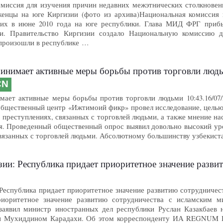
миссия для изучения причин недавних межэтнических столкновений 1
: Беженцы на юге Киргизии (фото из архива)Национальная комисси
их в июне 2010 года на юге республики. Глава МИД ФРГ приб
ии. Правительство Киргизии создало Национальную комиссию 
 произошли в республике …
ринимает активные меры борьбы против торговли люд
CN
мает активные меры борьбы против торговли людьми 10:43.16/07/2
 общественный центр «Ижтимоий фикр» провел исследование, цель
 преступлениях, связанных с торговлей людьми, а также мнение на
. Проведенный общественный опрос выявил довольно высокий уро
связанных с торговлей людьми. Абсолютному большинству узбекис
: Республика придает приоритетное значение развитию сотр
Республика придает приоритетное значение развитию сотрудничес
риоритетное значение развитию сотрудничества с исламским 
 заявил министр иностранных дел республики Руслан Казакбаев 
и Мухиддином Карадахи. Об этом корреспонденту ИА REGNUM Н