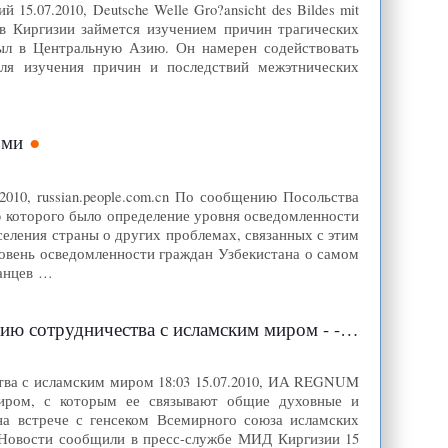
5.07.2010, Deutsche Welle Gro?ansicht des Bildes mit
я в Киргизии займется изучением причин трагических
ыл в Центральную Азию. Он намерен содействовать
для изучения причин и последствий межэтнических
ьми
010, russian.people.com.cn По сообщению Посольства
ю которого было определение уровня осведомленности
селения страны о других проблемах, связанных с этим
вень осведомленности граждан Узбекистана о самом
танцев …
удничества с исламским миром - - ИА REGNUM
тва с исламским миром 18:03 15.07.2010, ИА REGNUM
миром, с которым ее связывают общие духовные и
на встрече с генсеком Всемирного союза исламских
овости сообщили в пресс-службе МИД Киргизии 15