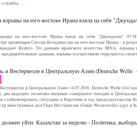
с-службы, …
а взрывы на юго-востоке Ирана взяла на себя "Джунд
взрывы на юго-востоке Ирана взяла на себя "Джундалла" 07:
ре провинции Систан-Белуджистан на юго-востоке Ирана - в резул
передает Reuters. По данным иранского агентства IRNA, взрывы
о предварительным данным, взрывы осуществили террористы-смертн
ь и Вестервелле в Центральную Азию |Deutsche Welle
естервелле в Центральную Азию 14.07.2010, Deutsche Welle Gro?ansicht
у два ведущих политика впервые совершают поездки в Центральн
ак стабилизировать ситуацию в Киргизии в год председательства 
истр иностранных дел Гидо Вестервелле (Guido Westerwelle) едут в 
 должен уйти: Казахстан за неделю - Политика, выбо