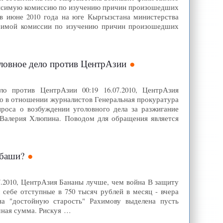
висимую комиссию по изучению причин произошедших
в июне 2010 года на юге Кыргызстана министерства
исимой комиссии по изучению причин произошедших
оловное дело против ЦентрАзии
ло против ЦентрАзии 00:19 16.07.2010, ЦентрАзия
ло в отношении журналистов Генеральная прокуратура
роса о возбуждении уголовного дела за разжигание
Валерия Хлюпина. Поводом для обращения является
рбаши?
07.2010, ЦентрАзия Бананы лучше, чем война В защиту
себе отступные в 750 тысяч рублей в месяц - вчера
на "достойную старость" Рахимову выделена пусть
омная сумма. Рискуя …