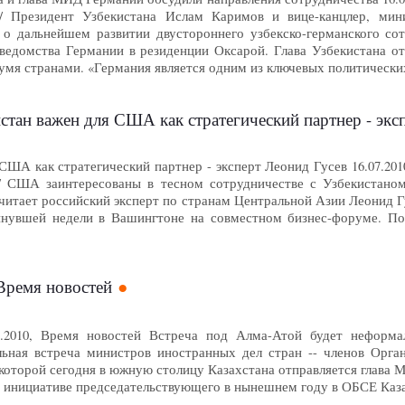
ов/ Президент Узбекистана Ислам Каримов и вице-канцлер, ми
о дальнейшем развитии двустороннего узбекско-германского сот
ведомства Германии в резиденции Оксарой. Глава Узбекистана о
умя странами. «Германия является одним из ключевых политическ
истан важен для США как стратегический партнер - экс
США как стратегический партнер - эксперт Леонид Гусев 16.07.2010
/ США заинтересованы в тесном сотрудничестве с Узбекистаном,
считает российский эксперт по странам Центральной Азии Леонид 
инувшей недели в Вашингтоне на совместном бизнес-форуме. П
Время новостей
.2010, Время новостей Встреча под Алма-Атой будет неформа
ьная встреча министров иностранных дел стран -- членов Орган
 которой сегодня в южную столицу Казахстана отправляется глава 
 инициативе председательствующего в нынешнем году в ОБСЕ Казах