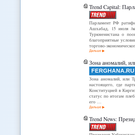
Trend Capital: Па
Парламент РФ ратифиц
Ашхабад, 15 июля /к
Туркменистана о поо
благоприятные услови
торгово-экономическог
Дальше
Зона аномалий, ил
FERGHANA.RU
Зона аномалий, или Т
настоящего, где пар
Конституцией в Кирги
статус по итогам пле
его …
Дальше
Trend News: Прези
Президент Узбекистана