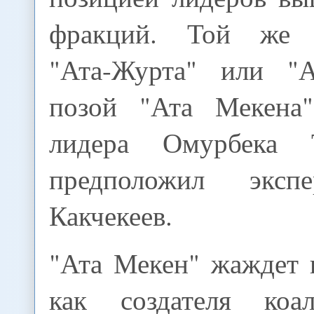
фракций. Той же "
"Ата-Журта" или "А
позой "Ата Мекена"
лидера Омурбека Т
предположил эксп
Какчекеев.
"Ата Мекен" жаждет
как создателя коа