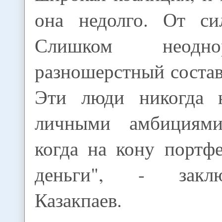
она недолго. От си
Слишком неодн
разношерстный состав
Эти люди никогда н
личными амбициям
когда на кону портф
деньги", - закл
Казакпаев.