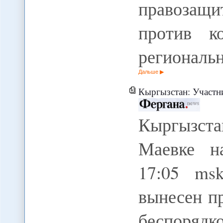
правозащ
против к
региональн
Дальше
Кыргызстан: Участники погром
Кыргызст
Маевке на
17:05 ms
вынесен п
беспор