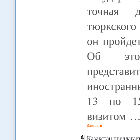
точная д
тюркского
он пройде
Об это
предста
иностранн
13 по 15
визитом 
Дальше
Казахстан предлагает на полгода