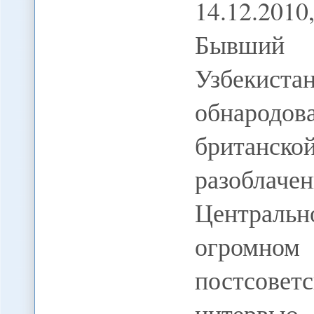
14.12.2
Бывший 
Узбекиста
обнарод
британс
разоблачен
Центральн
огромно
постсов
интервью