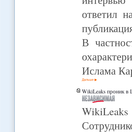
ответил н
публикация
В частнос
охаракте
Ислама Ка
Дальше
WikiLeaks проник в Центральную 
WikiLeaks
Сотрудни