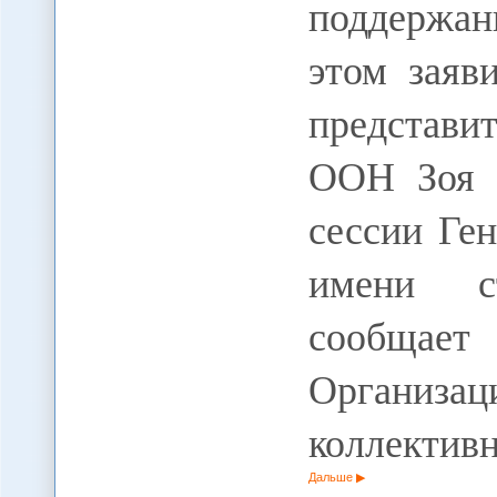
поддержан
этом заяв
представи
ООН Зоя К
сессии Ге
имени с
сообщае
Орган
коллектив
Дальше