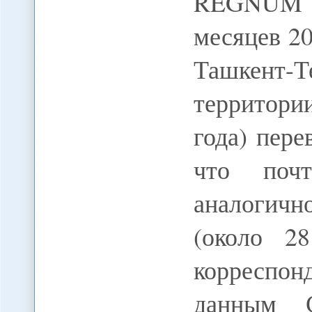
REGNUM В
месяцев 2
Ташкент-
территори
года) пере
что поч
аналогичн
(около 28
корресп
данным С