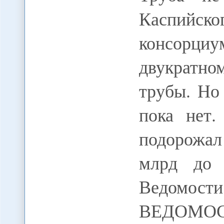
Каспийс
консорциу
двукратн
трубы. Но
пока нет.
подорожал
млрд до 
Ведомост
ВЕДОМОСТ