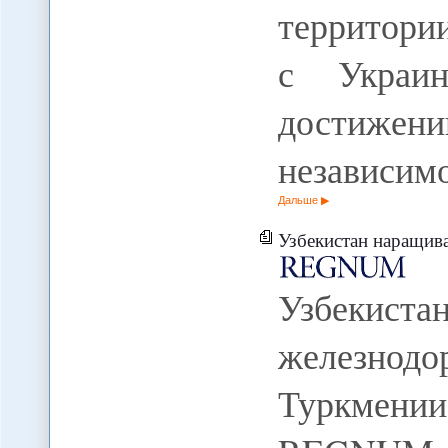
территори
с Украин
достижен
независим
Дальше
Узбекистан наращивает о
Узбекис
железнод
Туркмени