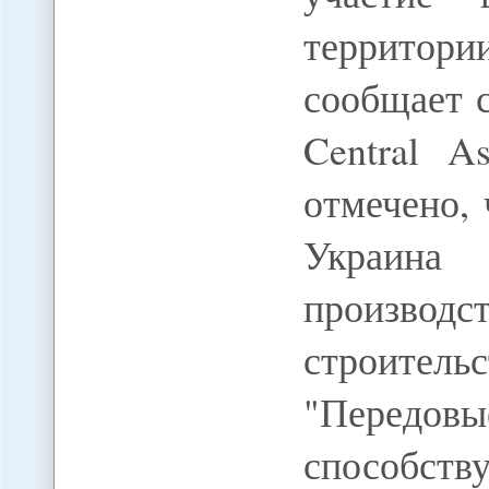
территор
сообщает 
Central A
отмечено, 
Украи
произв
строител
"Передовы
способств