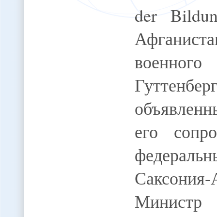
der Bildu
Афганист
военного
Гуттенбер
объявленны
его сопр
федеральн
Саксония-
Министр 