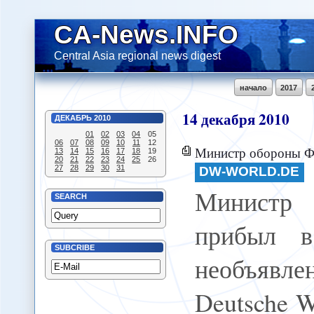
CA-News.INFO
Central Asia regional news digest
начало
2017
14
декабря
2010
ДЕКАБРЬ
2010
01
02
03
04
05
06
07
08
09
10
11
12
Министр обороны ФРГ прибыл в Афг
13
14
15
16
17
18
19
20
21
22
23
24
25
26
27
28
29
30
31
DW-WORLD.DE
Министр
SEARCH
прибыл в
SUBCRIBE
необъявл
Deutsche We