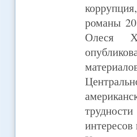
коррупция
романы 20
Олеся Х
опублико
материало
Централь
американ
трудности
интересов 