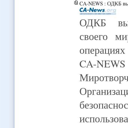
CA-NEWS : ОДКБ выступает 
ОДКБ выс
своего ми
операциях
CA-NEWS
Миротв
Организац
безопасн
использо