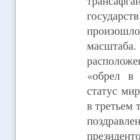
трансафган
государст
произошл
масштаб
располож
«обрел в
статус ми
в третьем 
поздрав
президент