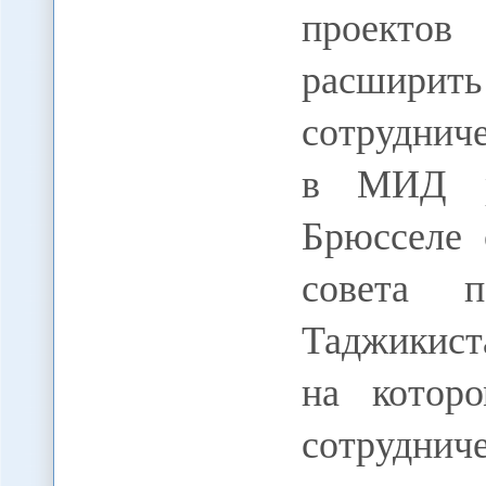
проектов
расши
сотруднич
в МИД ре
Брюсселе 
совета п
Таджикист
на котор
сотрудни