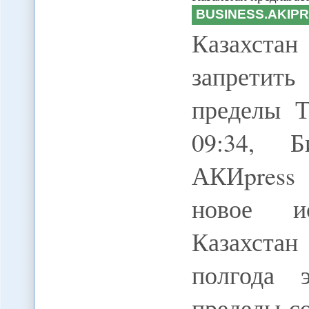
BUSINESS.AKIP
Казахста
запретить
пределы Т
09:34, Б
АКИpress
новое и
Казахста
полгода 
пределы со