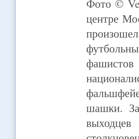
Фото © Ves
центре Мо
произош
футбольны
фашис
национал
фальшфей
шашки. За
выходце
столкнов