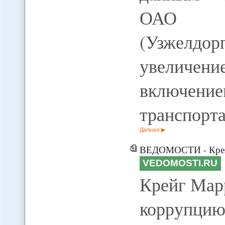
ОАО "
(Узжелдорп
увеличени
включен
транспорт
Дальше
ВЕДОМОСТИ - Крейг М
VEDOMOSTI.RU
Крейг Мар
коррупци