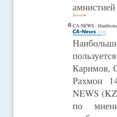
амнистие
Дальше
CA-NEWS : Наибольшим доверием ро
Наиболь
пользуетс
Каримов, 
Рахмон 14
NEWS (KZ)
по мнен