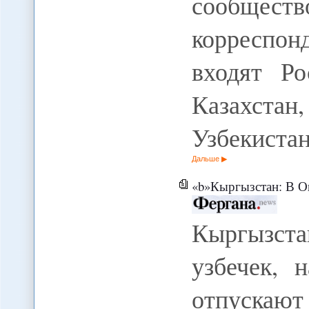
сообщест
корреспо
входят Ро
Казахста
Узбекиста
Дальше
«b»Кыргызстан: В Оше похищают девуше
Кыргызста
узбечек, 
отпускаю