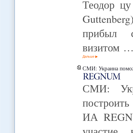
Теодор цу
Guttenberg
прибыл с
визитом 
Дальше
СМИ: Украина помож
СМИ: Укр
построить
ИА REGNU
участие 