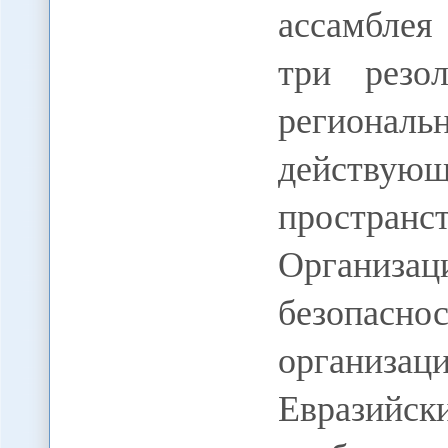
ассамбле
три резо
региона
действу
простран
Организац
безопасн
организац
Еврази