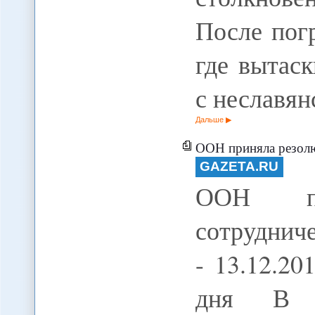
После пог
где вытас
с неславя
Дальше
ООН приняла резолюции о
GAZETA.RU
ООН пр
сотруднич
- 13.12.20
дня В п