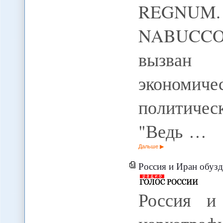
REGNUM.
NABUCCO, 
вызван
эконом
политич
"Ведь …
Дальше
Россия и Иран обузд
Россия и