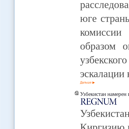
расследов
юге стран
комиссии
образом о
узбекского
эскалации
Дальше
Узбекистан намерен поста
Узбекиста
Киргизию 