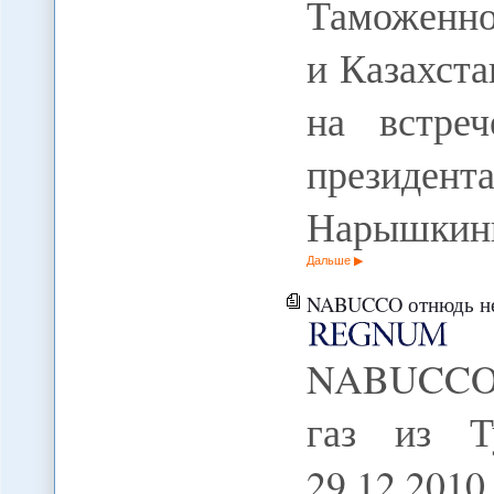
Таможенно
и Казахста
на встре
презид
Нарышкины
Дальше
NABUCCO отнюдь не ор
NABUCCO 
газ из Т
29.12.2