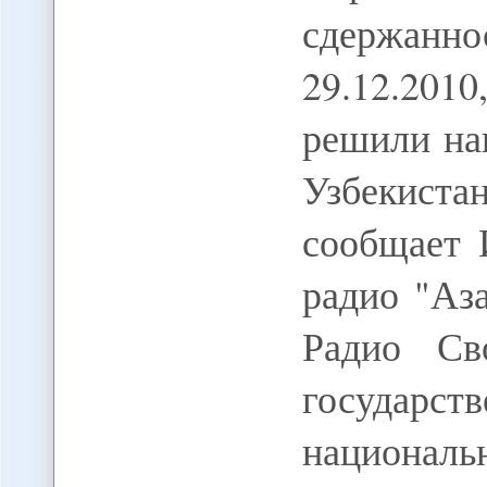
сдержанн
29.12.20
решили на
Узбекиста
сообщает 
радио "Аз
Радио Св
государс
национал