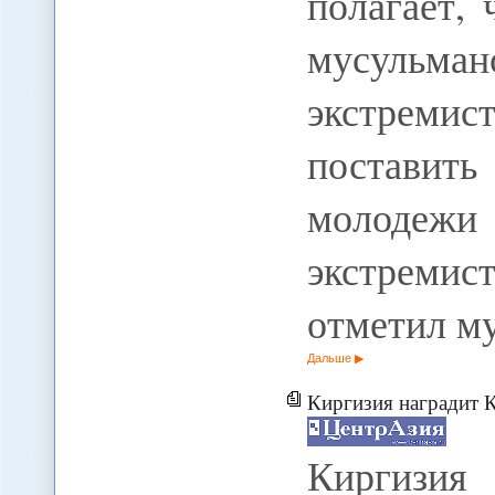
полагает,
мусульма
экстремис
поставить
молоде
экстреми
отметил м
Дальше
Киргизия наградит К
Киргизи