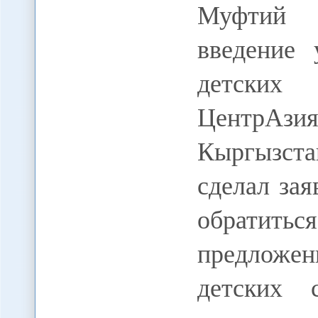
Муфтий 
введение
детских 
ЦентрА
Кыргызс
сделал зая
обратитьс
предложен
детских 