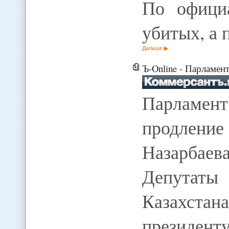
По официа
убитых, а
Дальше
Ъ-Online - Парламент Каз
Парламен
продлени
Назарбае
Депутаты
Казахста
президе