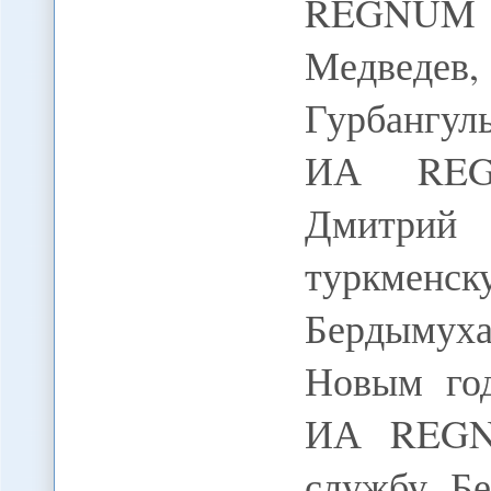
REGNUM П
Медведе
Гурбангул
ИА REGN
Дмитрий
туркменс
Бердыму
Новым год
ИА REGNU
службу Б