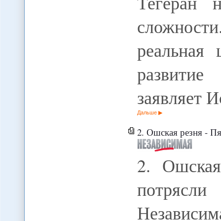
Тегеран н
сложност
реальная 
развитие
заявляет И
Дальше
2. Ошская резня - П
2. Ошская
потрясл
Независи