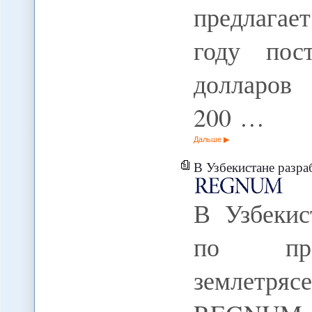
предлага
году пос
долларов
200 …
Дальше
В Узбекистане разработали
В Узбекис
по прог
землетряс