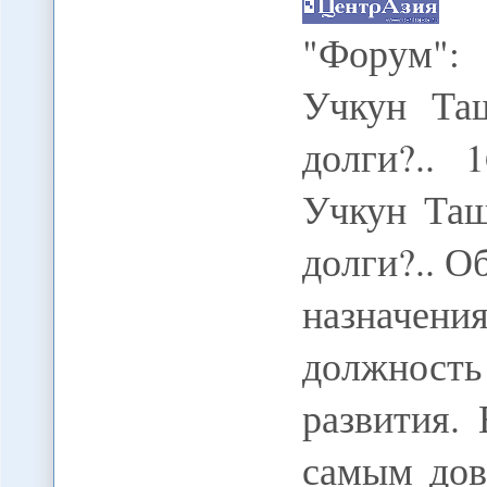
"Форум":
Учкун Та
долги?.. 
Учкун Таш
долги?.. О
назначе
должност
развития.
самым дов