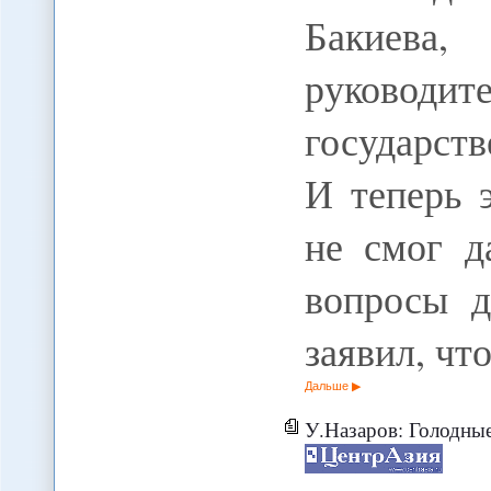
Бакиева,
руководи
государст
И теперь 
не смог д
вопросы д
заявил, чт
Дальше
У.Назаров: Голодные тад