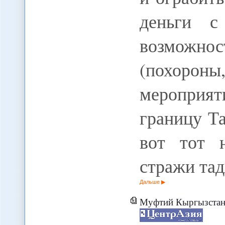
деньги с
возможно
(похороны
мероприя
границу Т
вот тот 
стражи та
Дальше
Муфтий Кыргызстана ин