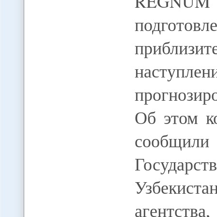
REGNUM 
подготовл
приблизит
наступлен
прогнозир
Об этом 
сообщи
Государст
Узбекиста
агентства