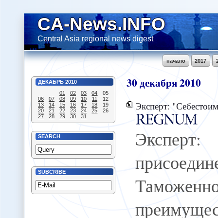
CA-News.INFO
Central Asia regional news digest
начало
2017
30
декабря
2010
ДЕКАБРЬ
2010
01
02
03
04
05
06
07
08
09
10
11
12
Эксперт: "Себестоимость присоединения Кир
13
14
15
16
17
18
19
20
21
22
23
24
25
26
27
28
29
30
31
Эксперт:
SEARCH
присоедин
SUBCRIBE
Таможен
преимуще