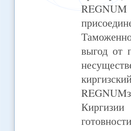
REGNU
присое
Таможенно
выгод от 
несущес
киргизски
REGNUMза
Киргизии
готовности