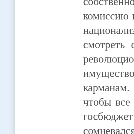
собственн
комиссию 
национал
смотреть 
революц
имущество
карманам.
чтобы все
госбюдже
сомневалс