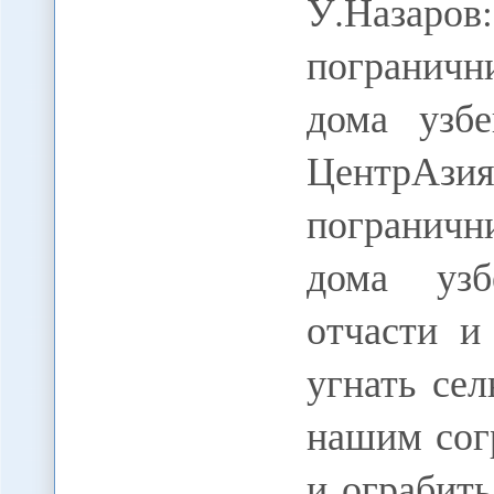
У.Назаро
пограничн
дома узбе
ЦентрАз
пограничн
дома узб
отчасти и
угнать се
нашим сог
и ограбить