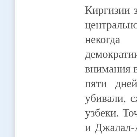
Киргизии 
центрально
некогда
демократ
внимания 
пяти дне
убивали, 
узбеки. Т
и Джалал-