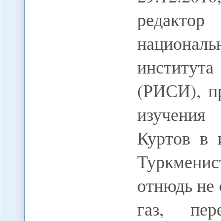
редакто
националь
института
(РИСИ), п
изучения
Куртов в 
Туркменис
отнюдь не
газ, пер