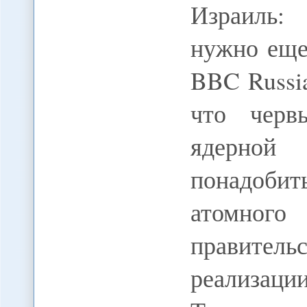
Израиль:
нужно еще 
BBC Russi
что черв
ядерной
понадобит
атомног
правитель
реализаци