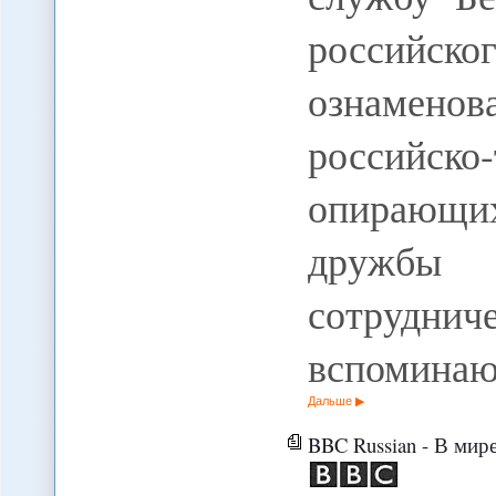
российско
ознаменов
российск
опирающи
дружбы
сотрудн
вспомина
Дальше
BBC Russian - В мире