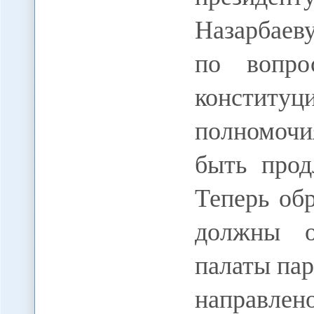
Назарбаев
по вопро
конститу
полномочи
быть прод
Теперь об
должны о
палаты пар
направлен