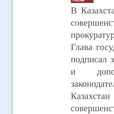
В Казахст
совершен
прокурату
Глава гос
подписал 
и допо
законода
Казах
совершен