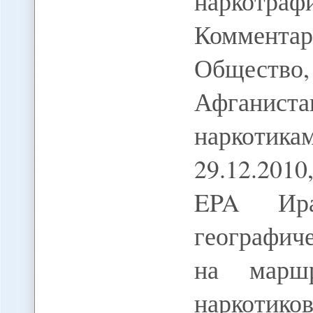
наркотрафи
Комментар
Общество
Афганист
наркотик
29.12.2010
EPA Ир
географич
на маршр
наркотико