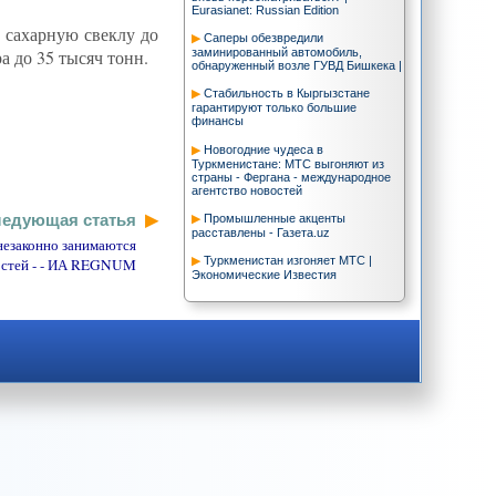
Eurasianet: Russian Edition
 сахарную свеклу до
Саперы обезвредили
заминированный автомобиль,
а до 35 тысяч тонн.
обнаруженный возле ГУВД Бишкека |
Стабильность в Кыргызстане
гарантируют только большие
финансы
Новогодние чудеса в
Туркменистане: МТС выгоняют из
страны - Фергана - международное
агентство новостей
едующая статья
Промышленные акценты
расставлены - Газета.uz
незаконно занимаются
Туркменистан изгоняет МТС |
остей - - ИА REGNUM
Экономические Известия
CA-NEWS : В Узбекистане 70%
семей в состоянии платить за жилье,
- GALLUP
CA-NEWS : IWPR:
Разрекламированный проект Транс-
афганского трубопровода
удовлетворил лишь политические
амбиции Ашгабата
Казахстан-родина микрослонов.
Теория эволюции опять трещит по
швам