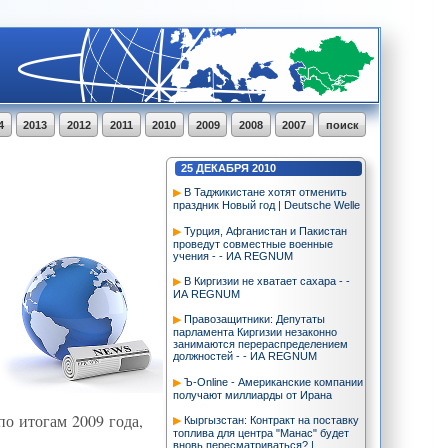
4
2013
2012
2011
2010
2009
2008
2007
поиск
25
ДЕКАБРЯ
2010
В Таджикистане хотят отменить
праздник Новый год | Deutsche Welle
Турция, Афганистан и Пакистан
проведут совместные военные
учения - - ИА REGNUM
В Киргизии не хватает сахара - -
ИА REGNUM
Правозащитники: Депутаты
парламента Киргизии незаконно
занимаются перераспределением
должностей - - ИА REGNUM
Ъ-Online - Американские компании
получают миллиарды от Ирана
по итогам 2009 года,
Кыргызстан: Контракт на поставку
топлива для центра "Манас" будет
вновь пересматриваться? |