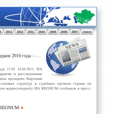
4
2013
2012
2011
2010
2009
2008
2007
поиск
 года - - ИА REGNUM
да 11:02 14.04.2011, ИА
рытие и расследование
вила президент Киргизии
 силовых структур и судебных органов страны по
 этом корреспонденту ИА REGNUM сообщили в пресс-
ИА REGNUM