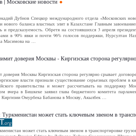
в | Московские новости
кадий Дубнов Спецкор международного отдела «Московских новос
и нового баланса властных элит в Казахстане Главным завоевание
ть и предсказуемость. Обретя на состоявшихся 3 апреля презид
ами в 90% явки и почти 96% голосов поддержки, Нурсултан Наза
ма Масимова на …
лимит доверия Москвы - Киргизская сторона регулярн
 доверия Москвы Киргизская сторона регулярно срывает договорен
ргизские власти признали существование серьезных проблем в ки
ийского правительства и может рассчитывать на поддержку Мо
этом вчера в Бишкеке заявил глава бюджетного комитета парлам
а Киргизии Омурбека Бабанова в Москву, Акылбек …
нистан может стать ключевым звеном в транспортировке грузов в Афганистан 
кменистан может стать ключевым звеном в транспортировке грузов