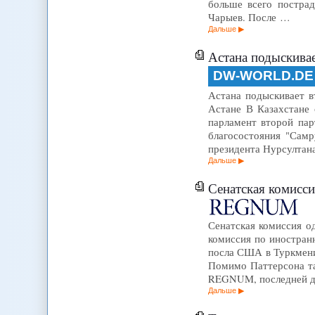
больше всего постра
Чарыев. После …
Дальше
Астана подыскивае
DW-WORLD.DE
Астана подыскивает вто
Астане В Казахстане 
парламент второй пар
благосостояния "Самр
президента Нурсултана
Дальше
Сенатская комисс
Сенатская комиссия о
комиссия по иностран
посла США в Туркмени
Помимо Паттерсона та
REGNUM, последней 
Дальше