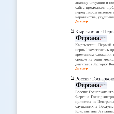
анализу ситуации в по
сайта продолжает пуб
перед лицом вызовов 
неравенства, ухудшен
Дальше
Кыргызстан: Первый ви
Кыргызстан: Первый в
первый заместитель пр
временном сложении п
сроком на один месяц
депутатов Жогорку К
Дальше
Россия: Госнаркоконтроль 
Россия: Госнаркоконтр
Фергана Госнарконтр
приезжих из Централь
слушаниях в Госдуме,
Константина Затулина