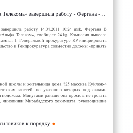
аботу - Фергана - международное агентство новостей
завершила работу 14.04.2011 10:24 msk, Фергана В
«Альфа Телеком», сообщает 24.kg. Комиссия вынесла
такова: 1. Генеральной прокуратуре КР инициировать
ельство и Генпрокуратура совместно должны «принять
льной школы и жительница дома ?25 массива Куйлюк-4
ентских властей, по указанию которых под окнами
и подожгла. Минутами раньше она просила не трогать
л, чиновники Мирабадского хокимията, руководившие
 силовиков к порядку