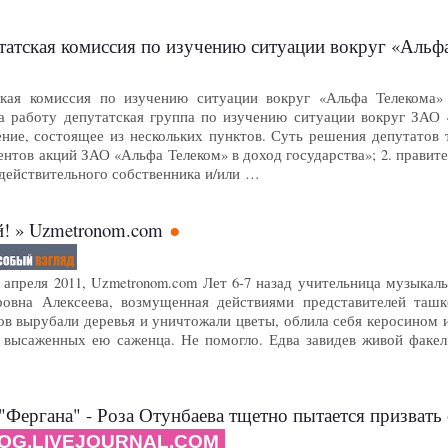
я комиссия по изучению ситуации вокруг «Альфа Телекома» завершила р
ская комиссия по изучению ситуации вокруг «Альфа Телекома» 
а работу депутатская группа по изучению ситуации вокруг ЗАО 
ение, состоящее из нескольких пунктов. Суть решения депутатов 
нтов акций ЗАО «Альфа Телеком» в доход государства»; 2. правит
действительного собственника и/или …
й! » Uzmetronom.com
4 апреля 2011, Uzmetronom.com Лет 6-7 назад учительница музыка
овна Алексеева, возмущенная действиями представителей ташк
в вырубали деревья и уничтожали цветы, облила себя керосином 
а высаженных ею саженца. Не помогло. Едва завидев живой факе
Фергана" - Роза Отунбаева тщетно пытается призвать
OG.LIVEJOURNAL.COM