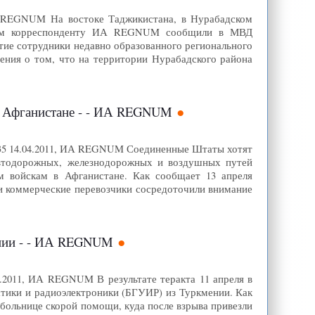
ИА REGNUM На востоке Таджикистана, в Нурабадском
 этом корреспонденту ИА REGNUM сообщили в МВД
тие сотрудники недавно образованного регионального
ния о том, что на территории Нурабадского района
в Афганистане - - ИА REGNUM
:35 14.04.2011, ИА REGNUM Соединенные Штаты хотят
 автодорожных, железнодорожных и воздушных путей
м войскам в Афганистане. Как сообщает 13 апреля
а и коммерческие перевозчики сосредоточили внимание
мении - - ИА REGNUM
4.2011, ИА REGNUM В результате теракта 11 апреля в
атики и радиоэлектроники (БГУИР) из Туркмении. Как
больнице скорой помощи, куда после взрыва привезли