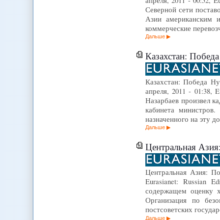
апреля, 2011 - 00:52,
Северной сети постав
Азии американским и
коммерческие перевоз
Дальше
Казахстан: Победа Нурсу
Казахстан: Победа Ну
апреля, 2011 - 01:38,
Назарбаев произвел к
кабинета министров.
назначенного на эту д
Дальше
Центральная Азия: По
Центральная Азия: По
Eurasianet: Russian
содержащем оценку х
Организация по без
постсоветских госуда
Дальше