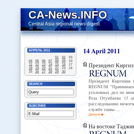
CA-News.INFO
Central Asia regional news digest
14
April
2011
АПРЕЛЬ
2011
01
02
03
04
05
06
07
08
09
10
Президент Киргизии 
11
12
13
14
15
16
17
18
19
20
21
22
23
24
25
26
27
28
29
30
Президент Киргизии н
SEARCH
REGNUM "Принимаемые
уголовных дел по июн
Роза Отунбаева 13 а
расследованию межэтн
SUBCRIBE
службе главы …
Дальше
На востоке Таджи