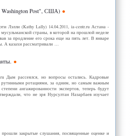
e Washington Post", США)
элли (Kathy Lally) 14.04.2011, ia-centr.ru Астана -
 мусульманской страны, в которой на прошлой неделе
ав за продление его срока еще на пять лет. В январе
ны. А казахи рассматривали …
анты.
.ru Дым рассеялся, но вопросы остались. Кадровые
ь рутинными ротациями, за одним, но самым важным
степени ангажированности экспертов, теперь будут
тверждали, что не зря Нурсултан Назарбаев изучает
 РФ прошли закрытые слушания, посвященные оценке и