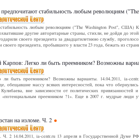
захи предпочитают стабильность любым революциям ("Th
табильность любым революциям ("The Washington Post", США) Кэти Л
хватившие другие авторитарные страны, стихли, не дойдя до этой
одарили своего президента за двадцатилетнюю службу, проголосов
 своего президента, пробывшего у власти 23 года, бежать из стра
дрей Карпов: Легко ли быть преемником? Возможны вари
 ли быть преемником? Возможны варианты. 14.04.2011, ia-centr
де, обещавшие массу всяких интересностей, пока что обернулис
Кулибаева, вне зависимости от политических привязанностей и 
к «потенциальным преемником ?1». Еще в 2007 г. мудрые люди у
ызстан на изломе. Ч. 2
 Ч. 2 14.04.2011, ia-centr.ru 13 апреля в Государственной Думе