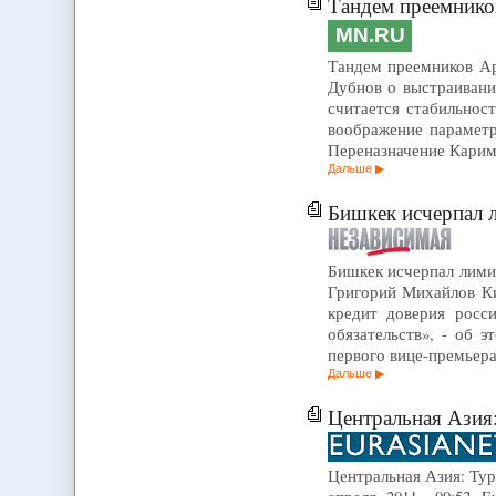
Тандем преемнико
MN.RU
Тандем преемников Ар
Дубнов о выстраивани
считается стабильнос
воображение параметр
Переназначение Кари
Дальше
Бишкек исчерпал 
Бишкек исчерпал лимит
Григорий Михайлов Ки
кредит доверия росс
обязательств», - об 
первого вице-премьер
Дальше
Центральная Азия: Туркме
Центральная Азия: Тур