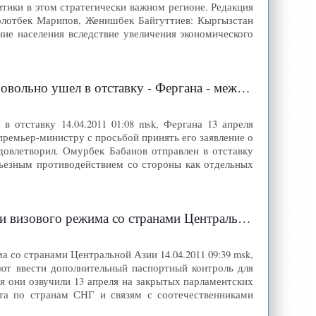
тики в этом стратегически важном регионе. Редакция
олотбек Марипов, Женишбек Байгуттиев: Кыргызстан
ние населения вследствие увеличения экономического
авку - Фергана - международное агентство новостей
 отставку 14.04.2011 01:08 msk, Фергана 13 апреля
премьер-министру с просьбой принять его заявление о
овлетворил. Омурбек Бабанов отправлен в отставку
ерьезным противодействием со стороны как отдельных
тральной Азии - Фергана - международное агентство новостей
 со странами Центральной Азии 14.04.2011 09:39 msk,
ют ввести дополнительный паспортный контроль для
я они озвучили 13 апреля на закрытых парламентских
ета по странам СНГ и связям с соотечественниками