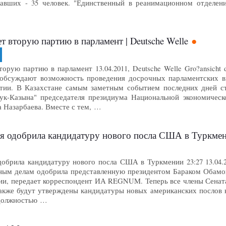
давших - 35 человек. "Единственный в реанимационном отделен
т вторую партию в парламент | Deutsche Welle
рую партию в парламент 13.04.2011, Deutsche Welle Gro?ansicht des
обсуждают возможность проведения досрочных парламентских вы
тии. В Казахстане самым заметным событием последних дней ст
ук-Казына" председателя президиума Национальной экономическ
 Назарбаева. Вместе с тем, …
ия одобрила кандидатуру нового посла США в Туркм
добрила кандидатуру нового посла США в Туркмении 23:27 13.04
ным делам одобрила представленную президентом Бараком Обамой
и, передает корреспондент ИА REGNUM. Теперь все члены Сената
кже будут утверждены кандидатуры новых американских послов в
должностью …