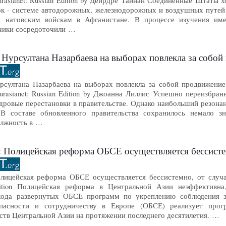
 Eurasianet: Russian Edition by Дейрдре Тайнан Соединенные Штаты
ок - системе автодорожных, железнодорожных и воздушных путей
 натовским войскам в Афганистане. В процессе изучения име
чики сосредоточили …
лтана Назарбаева на выборах повлекла за собой продвижение по карьерной 
рсултана Назарбаева на выборах повлекла за собой продвижение 
 Eurasianet: Russian Edition by Джоанна Лиллис Успешно переизбр
адровые перестановки в правительстве. Однако наибольший резона
 В составе обновленного правительства сохранилось немало 
олжность в …
лицейская реформа ОБСЕ осуществляется бессистемно, от случая 
лицейская реформа ОБСЕ осуществляется бессистемно, от случая 
 Edition Полицейская реформа в Центральной Азии неэффективн
ода развернутых ОБСЕ программ по укреплению соблюдения за
опасности и сотрудничеству в Европе (ОБСЕ) реализует про
рств Центральной Азии на протяжении последнего десятилетия. …