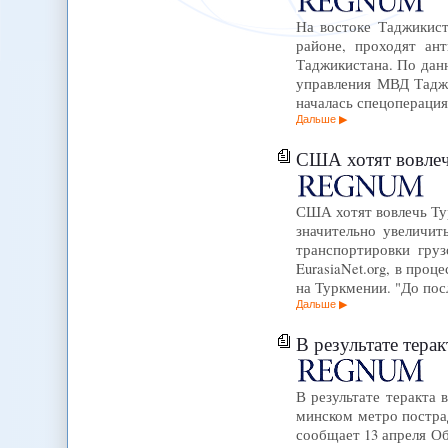
На востоке Таджикист
районе, проходят а
Таджикистана. По данн
управления МВД Таджи
началась спецопераци
Дальше
США хотят вовлеч
США хотят вовлечь Ту
значительно увеличи
транспортировки гру
EurasiaNet.org, в про
на Туркмении. "До по
Дальше
В результате тера
В результате теракта 
минском метро постра
сообщает 13 апреля Об