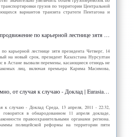
 хотят значительно увеличить объем грузоперевозок по
 транспортировки грузов по территории Центральной
ющихся вариантов транзита стратеги Пентагона и
лестнице зятя президента | Eurasianet: Russian Edition
по карьерной лестнице зятя президента Четверг, 14
анный на новый срок, президент Казахстана Нурсултан
нс в Астане вызвали перемены, касающиеся отнюдь не
знакомых лиц, включая премьера Карима Масимова,
к случаю - Доклад | Eurasianet: Russian Edition
к случаю - Доклад Среда, 13 апреля, 2011 - 22:32,
а, говорится в обнародованном 11 апреля докладе,
конности правоохранительными органами региона.
граммы полицейской реформы на территории пяти