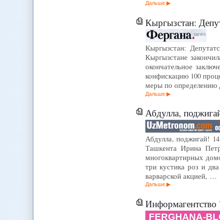
Дальше
Кыргызстан: Депутатска
Кыргызстан: Депутат
Кыргызстане закончил
окончательное заключ
конфискацию 100 проце
меры по определению 
Дальше
Абдулла, поджига
Абдулла, поджигай! 1
Ташкента Ирина Петр
многоквартирных домо
три кустика роз и дв
варварской акцией, …
Дальше
Информагентство "
FERGHANA-BL