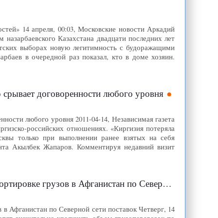
тей» 14 апреля, 00:03, Московские новости Аркадий
м назарбаевского Казахстана двадцати последних лет
ентских выборах новую легитимность с будоражащими
рбаев в очередной раз показал, кто в доме хозяин.
о срывает договоренности любого уровня
ности любого уровня 2011-04-14, Независимая газета
ргизско-российских отношениях. «Киргизия потеряла
сквы только при выполнении ранее взятых на себя
ента Акылбек Жапаров. Комментируя недавний визит
по Северной сети поставок | Eurasianet: Russian Edition
 в Афганистан по Северной сети поставок Четверг, 14