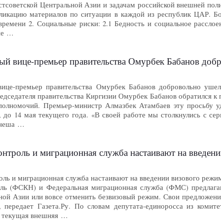
стсоветской Центральной Азии и задачам российской внешней поли
ликацию материалов по ситуации в каждой из республик ЦАР. Б
времени 2. Социальные риски: 2.1 Бедность и социальное расслое
ие …
це-премьер правительства Омурбек Бабанов добровольно ушел в отст
ице-премьер правительства Омурбек Бабанов добровольно ушел в
едседателя правительства Киргизии Омурбек Бабанов обратился к 
олномочий. Премьер-министр Алмазбек Атамбаев эту просьбу уд
, до 14 мая текущего года. «В своей работе мы столкнулись с с
енеша …
и миграционная служба настаивают на введении визового режима со странами Цен
оль и миграционная служба настаивают на введении визового режима
оль (ФСКН) и Федеральная миграционная служба (ФМС) предлага
ной Азии или вовсе отменить безвизовый режим. Свои предложени
 передает Газета.Ру. По словам депутата-единоросса из комит
, текущая внешняя …