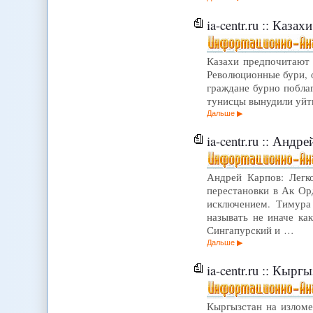
ia-centr.ru :: Ка
Казахи предпочитают с
Революционные бури, о
граждане бурно поблаг
тунисцы вынудили уйти
Дальше
ia-centr.ru :: Ан
Андрей Карпов: Легко
перестановки в Ак Ор
исключением. Тимура 
называть не иначе ка
Сингапурский и …
Дальше
ia-centr.ru :: Кырг
Кыргызстан на изломе.