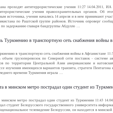
ана проходят антитеррористические учения 11:27 14.04.2011, 
нтитерористические учения правоохранительных органов. Об
ым источника, учения начались 14 апреля и в нем принимают учас
кистана по Раштской группе районов. Источник опроверг сообще
я по задержанию главаря бандгруппы Абдулло …
ь Туркмению в транспортную сеть снабжения войны 
ркмению в транспортную сеть снабжения войны в Афганистане 11
ть объем грузоперевозок по Северной сети поставок - системе
зов по территории Центральной Азии американским и натовски
цессе изучения имеющихся вариантов транзита, стратеги Пентагон
следнего времени Туркмения играла …
кта в минском метро пострадал один студент из Турк
в минском метро пострадал один студент из Туркмении 11:43 14.0
дал студент Белорусского государственного университета информ
щенациональное телевидение Белоруссии, он находится в минской 