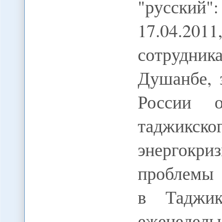
"русский":
17.04.201
сотрудник
Душанбе, 
России о
таджикско
энергокр
проблемы 
в Таджик
еженедель