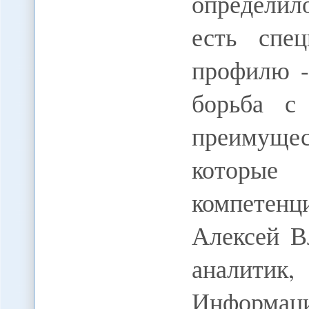
определил
есть спе
профилю -
борьба с
преимуще
которые
компетенц
Алексей В
аналитик
Информаци