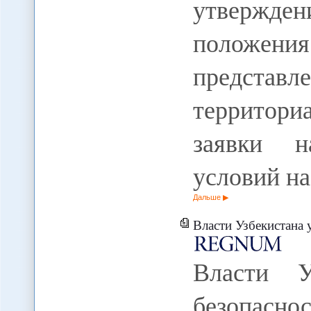
утвержд
положе
предста
территори
заявки н
условий н
Дальше
Власти Узбекистана усили
Власти У
безопас