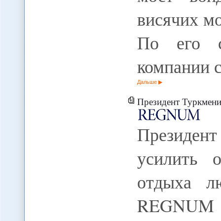
висячих мо
По его с
компании 
Дальше
Президент Туркмении распо
Президен
усилить 
отдыха л
REGNUM 