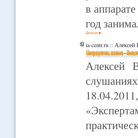
в аппарат
год заним
Дальше
ia-centr.ru :: Алексей 
Алексей В
слушаниях
18.04.2011
«Экспер
практиче