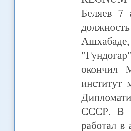
Беляев 7 
должнос
Ашхабад
"Гундогар"
окончил М
институт 
Диплома
СССР. В 
работал в 