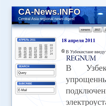
CA-News.INFO
Central Asia regional news digest
начало
2017
18
апреля
2011
АПРЕЛЬ
2011
01
02
03
04
05
06
07
08
09
10
В Узбекистане введут упрощенный порядок подключен
11
12
13
14
15
16
17
18
19
20
21
22
23
24
25
26
27
28
29
30
В Узбек
SEARCH
упроще
SUBCRIBE
подключе
электроус