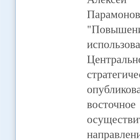
Парамоно
"Повыш
использо
Центральн
стратеги
опублико
восточно
осущест
направ