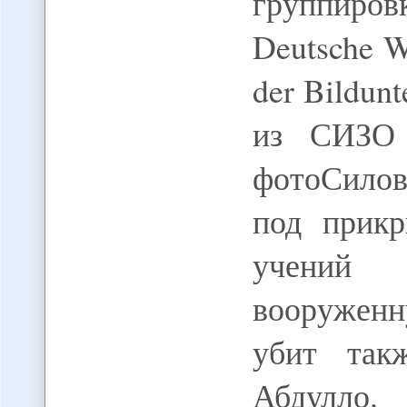
группиров
Deutsche We
der Bildunt
из СИЗО 
фотоСилов
под прикр
учений
вооруженн
убит так
Абдулло.