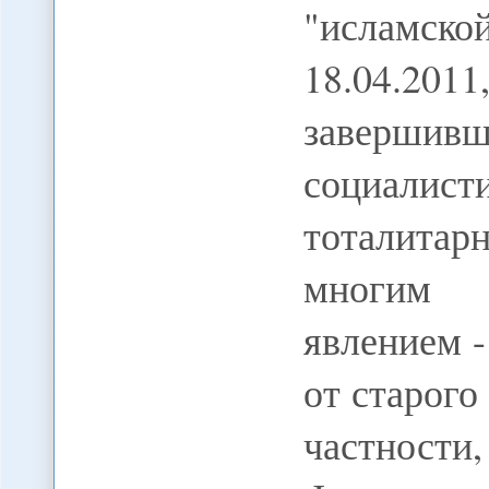
"исламс
18.04.20
заверши
социали
тоталитар
многим 
явлением -
от старого
частности,