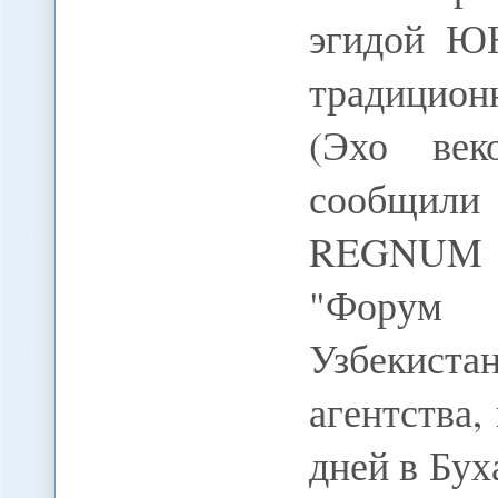
эгидой Ю
традицион
(Эхо век
сообщил
REGNUM 
"Форум 
Узбекиста
агентства,
дней в Бух