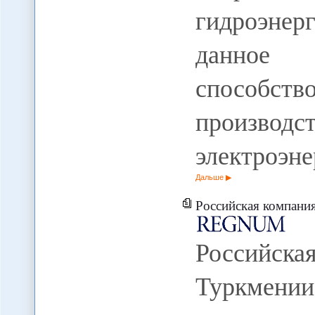
гидроэне
данное 
способств
производ
электроэне
Дальше
Российская компания предлагае
Российск
Туркмени