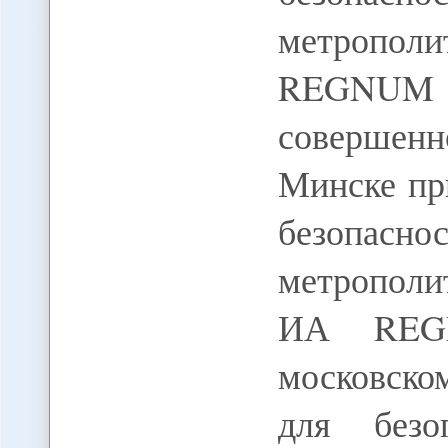
метрополи
REGNUM В
совершен
Минске пр
безопас
метрополи
ИА REGN
московско
для безо