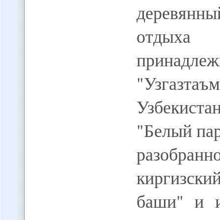
деревянн
отдыха 
прина
"Узгазтаъ
Узбекиста
"Белый пар
разобранн
киргизски
баши" и и