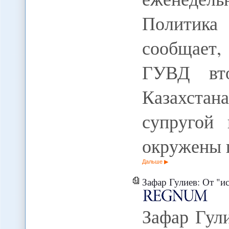
Политик
сообщает,
ГУВД вто
Казахста
супругой
окружены 
Дальше
Зафар Гулиев: От "исл
Зафар Гул