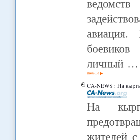
ведомс
задейство
авиация.
боевиков
личный …
Дальше
CA-NEWS : На кыргызско-таджикс
На кыргы
предотвра
жителей с