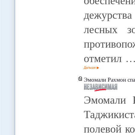
обеспечен
дежурства
лесных з
противоп
отметил 
Дальше
Эмомали Рахмон спас свой им
Эмомали 
Таджикист
полевой к