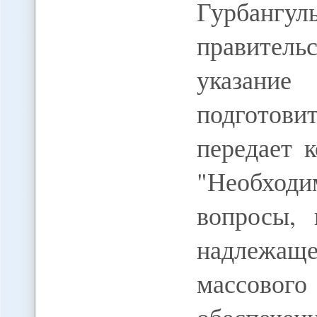
Гурбанг
правител
указан
подготовит
передает
"Необход
вопросы, 
надлежащ
массовог