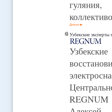
гуляния,
коллектив
Дальше
Узбекские эксперты предлагают в
Узбекск
восстан
электр
Центральн
REGNUM Э
Алексей