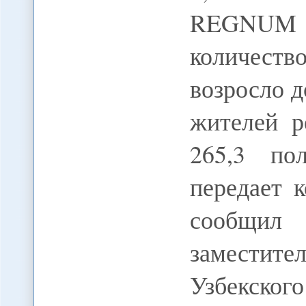
REGNUM В
количест
возросло д
жителей р
265,3 по
передает
сообщил
заместите
Узбекск