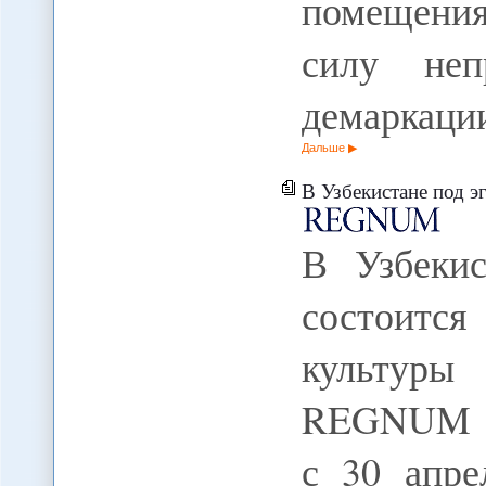
помещени
силу неп
демаркац
Дальше
В Узбекистане под эгидой
В Узбеки
состоитс
культур
REGNUM В 
с 30 апре