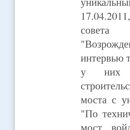
уникальн
17.04.201
совета
"Возрожде
интервью 
у них 
строитель
моста с у
"По техни
мост вой