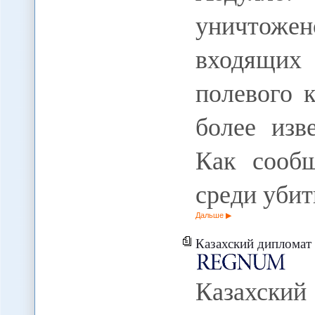
уничтоже
входящих
полевого 
более изв
Как сооб
среди уби
Дальше
Казахский дипломат избит как "
Казахск