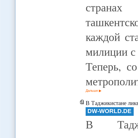
страна
ташкентск
каждой ст
милиции с
Теперь, с
метрополи
Дальше
В Таджикистане ликв
DW-WORLD.DE
В Таджи