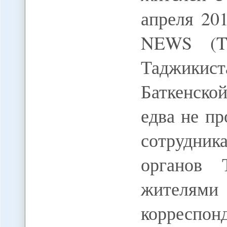
апреля 20
NEWS (T
Таджики
Баткенско
едва не п
сотрудни
органов 
жителями 
корреспон