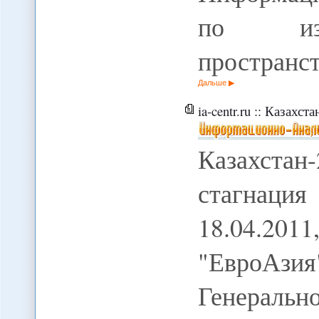
по изуч
пространс
Дальше
ia-centr.ru :: Казахст
Казахста
стагнаци
18.04.2011
"ЕвроА
Генеральн