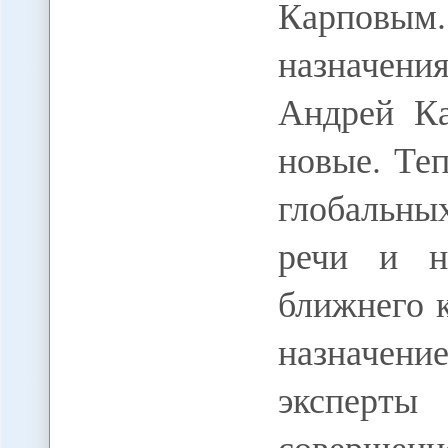
Карповым.
назначени
Андрей Ка
новые. Теп
глобальн
речи и н
ближнего к
назначени
эксперт
совершен