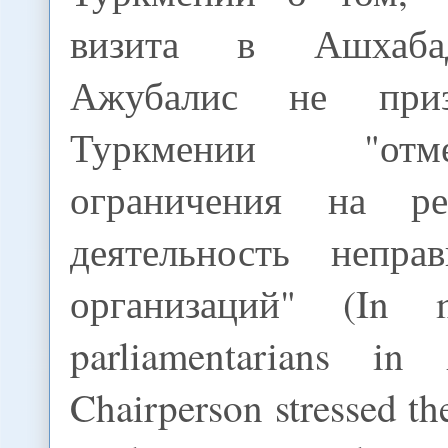
визита в Ашхаба
Ажубалис не приз
Туркмении "от
ограничения на р
деятельность неправ
организаций" (In m
parliamentarians in
Chairperson stressed th