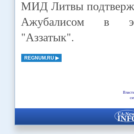
МИД Литвы подтвержд
Ажубалисом в э
"Аззатык".
REGNUM.RU
Власт
си