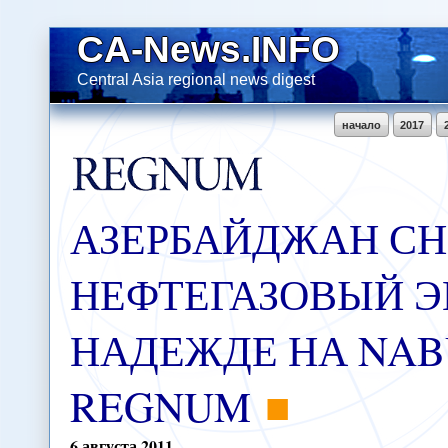
CA-News.INFO
Central Asia regional news digest
начало
2017
АЗЕРБАЙДЖАН С
НЕФТЕГАЗОВЫЙ Э
НАДЕЖДЕ НА NABU
REGNUM
6
августа
2011