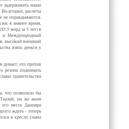
ЦентрАзия
ал задерживать наши
. Во-вторых, расчеты
Интернет-сайт правительства
Казахстана "Казинформ" объявил
е не оправдываются.
забастовку в связи с невыплатой
зарплаты | ЦентрАзия
зок в зимнее время,
5,5 млрд за 5 лет) в
CA-NEWS : New Yorker рассказал
подробности операции по
нк и Международный
уничтожению Осамы бин Ладена
ов, высокий внешний
В Кыргызстане место криминала
ьства взять деньги у
занимают высшие чиновники и
силовики - премьер А.Атамбаев |
ЦентрАзия
М.Имашев: Споры о Рогуне довели
в думает, что против
до Европарламента | ЦентрАзия
о резона поднимать
Д.Орлов: Киргизское лето ждет
главы правительства
осени. Обыватель устал.
Наблюдатель пошел за поп-корном |
ЦентрАзия
С.Чериков: Не в форме дело.
а, что позволило бы
Рановато в Кыргызстане ударились в
парламентаризм | ЦентрАзия
 Таалай, он же аким
а его место Данияра
"РО": Что увидел Рахмон с высоты
"Дворца печати" Согда? | ЦентрАзия
олго ждать - теперь
Новости Таджикистана - МИД РТ: С
елся в кресло главы
представителями ВВС Индии вопрос
об аренде аэродрома Айни
обсуждаться не будет