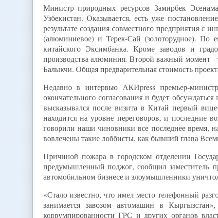
Министр природных ресурсов Замирбек Эсенама
Узбекистан. Оказывается, есть уже постановление
результате создания совместного предприятия с и
(алюминиевое) и Терек-Сай (золоторудное). По е
китайского Эксимбанка. Кроме заводов и град
производства алюминия. Второй важный момент - те
Балыкчи. Общая предварительная стоимость проект
Недавно в интервью АКИpress премьер-министр
окончательного согласования и будет обсуждаться 
высказывался после визита в Китай первый вице-
находится на уровне переговоров, и последние 
говорили наши чиновники все последнее время, на 
вовлечены такие лоббисты, как бывший глава Все
Причиной пожара в городском отделении Государ
предумышленный поджог, сообщил заместитель пр
автомобильном бизнесе и злоумышленники уничто
«Стало известно, что имел место телефонный разг
занимается завозом автомашин в Кыргызстан»,
коррумпированности ГРС и других органов влас