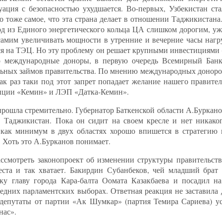
уация с безопасностью ухудшается. Во-первых, Узбекистан ст
о тоже самое, что эта страна делает в отношении Таджикистана
од из Единого энергетического кольца ЦА слишком дорогим, уж
самим увеличивать мощности в утренние и вечерние часы нагру
ся на ТЭЦ. Но эту проблему он решает крупными инвестициями ($
что международные доноры, в первую очередь Всемирный Ба
ьных займов правительства. По мнению международных донор
к раз таки под этот запрет попадает желание нашего правител
анции «Кемин» и ЛЭП «Датка-Кемин».
рошла стремительно. Губернатор Баткенской области А.Буркано
 Таджикистан. Пока он сидит на своем кресле и нет никаког
как минимум в двух областях хорошо впишется в стратегию 
. Хоть это А.Бурканов понимает.
ассмотреть законопроект об изменении структуры правительств
еста и так хватает. Бакирдин Субанбеков, чей младший брат
ку главу города Кара-балта Оомата Казакбаева и посадил н
дних парламентских выборах. Ответная реакция не заставила д
депутаты от партии «Ак Шумкар» (партия Темира Сариева) ус
нас».