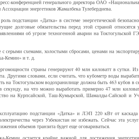
 пресс-конференцией генерального директора ОАО «Национальна
я Ассоциации энергетиков Жамалбека Тулебердиева.
оль подстанции «Датка» в системе энергетической безопасно
ущие долговые обязательства перед этой страной относятся 
заявлениями об угрозе техногенной аварии на Токтогульской Г
е с серыми схемами, холостыми сбросами, ценами на экспортир
-Кемин» и т. д.
ргомощности страны генерируют 40 млн киловатт в сутки. Из
та. Другими словами, если считать, что кубометр воды выраба
сть на Токтогульском водохранилище должна быть 463 кубов в с
в секунду, на что можно выработать примерно 47 млн килова
чество на Курпсайской, Таш-Кумырской, Шамалды-Сайской и У
 эксплуатацию подстанции «Датка» и ЛЭП 220 кВт от каскад
лектричества через Узбекистан не избежать. Сейчас эта услуг
нижения объемов транзита будет еще оговариваться.
-Кемин остается крайне важной для достижения энергетиче