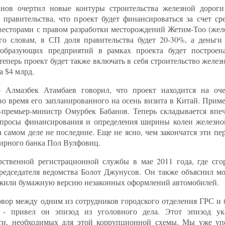
нов очертил новые контуры строительства железной дороги
 правительства, что проект будет финансироваться за счет ср
нвесторами с правом разработки месторождений Жетим-Тоо (жел
го словам, в СП доля правительства будет 20-30%, а деньги
ообразующих предприятий в рамках проекта будет построе
перь проект будет также включать в себя строительство желез
а $4 млрд.
 Алмазбек Атамбаев говорил, что проект находится на оч
во время его запланированного на осень визита в Китай. Прим
премьер-министр Омурбек Бабанов. Теперь складывается впеч
вопросы финансирования и определения ширины колеи железно
самом деле не последние. Еще не ясно, чем закончатся эти пе
мирного банка Пол Вулфовиц.
ственной регистрационной службы в мае 2011 года, где сгор
едседателя ведомства Болот Джунусов. Он также объяснил мо
жили бумажную версию незаконных оформлений автомобилей.
овор между одним из сотрудников городского отделения ГРС и 
 - привел он эпизод из уголовного дела. Этот эпизод ук
ти, необходимых для этой коррупционной схемы. Мы уже уп