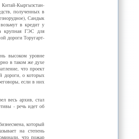
 Китай-Кыргызстан-
Новости Таджикистана - В
Таджикистане в силу вступил закон
едств, полученных в
об ответственности родителей
езнорудное), Сандык
В Таджикистане вступил в силу
 возьмут в кредит у
закон «о детях». Насколько он
исполним? » Avesta.Tj -
на крупная ГЭС для
информационная служба
ной дороги Торугарт-
Старик и горе » UzMetronom.com
ень высоком уровне
ерно в таком же духе
атление, что проект
й дороги, о которых
реговоры, если в них
ел весь архив, стал
тивы - речь идет об
бизнесмена, который
азывает на степень
оминали, что пожар