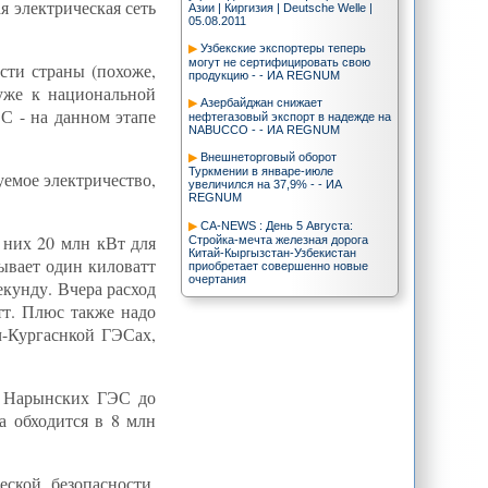
я электрическая сеть
Азии | Киргизия | Deutsche Welle |
05.08.2011
Узбекские экспортеры теперь
могут не сертифицировать свою
сти страны (похоже,
продукцию - - ИА REGNUM
уже к национальной
Азербайджан снижает
ЭС - на данном этапе
нефтегазовый экспорт в надежде на
NABUCCO - - ИА REGNUM
Внешнеторговый оборот
Туркмении в январе-июле
уемое электричество,
увеличился на 37,9% - - ИА
REGNUM
CA-NEWS : День 5 Августа:
 них 20 млн кВт для
Стройка-мечта железная дорога
Китай-Кыргызстан-Узбекистан
тывает один киловатт
приобретает совершенно новые
очертания
екунду. Вчера расход
Вице-премьер Туркменистана с
тт. Плюс также надо
рабочим визитом посетит РФ |
ч-Кургаснкой ГЭСах,
Политика | Trend
Туркменистан начал поставки газа,
добытого на Каспии | Энергетика |
Trend
а Нарынских ГЭС до
а обходится в 8 млн
В Казахстане выросла добыча
урана | Энергетика | Trend
Ф.Тлисова: Цена никаба, или
"Гюльчатай, открой личико". Местные
ской безопасности.
особенности мультикультурализма |