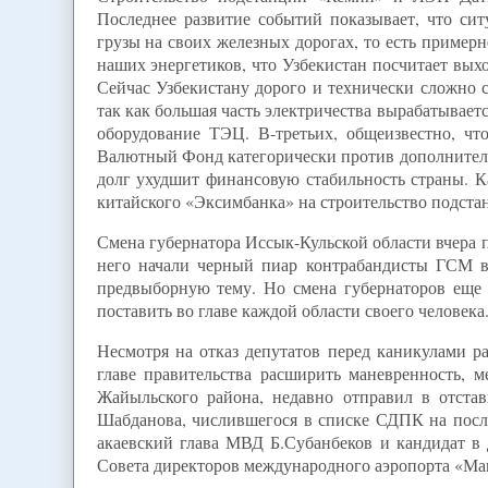
Последнее развитие событий показывает, что сит
грузы на своих железных дорогах, то есть примерн
наших энергетиков, что Узбекистан посчитает вых
Сейчас Узбекистану дорого и технически сложно 
так как большая часть электричества вырабатывает
оборудование ТЭЦ. В-третьих, общеизвестно, 
Валютный Фонд категорически против дополнител
долг ухудшит финансовую стабильность страны. Ка
китайского «Эксимбанка» на строительство подст
Смена губернатора Иссык-Кульской области вчера п
него начали черный пиар контрабандисты ГСМ в
предвыборную тему. Но смена губернаторов еще 
поставить во главе каждой области своего человека
Несмотря на отказ депутатов перед каникулами р
главе правительства расширить маневренность, м
Жайыльского района, недавно отправил в отстав
Шабданова, числившегося в списке СДПК на после
акаевский глава МВД Б.Субанбеков и кандидат в 
Совета директоров международного аэропорта «Ма