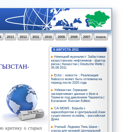
4
2013
2012
2011
2010
2009
2008
2007
поиск
6
АВГУСТА
2011
Немецкий журналист: Забастовки
казахстанских нефтяников - фактор
ГЫЗСТАН-
риска | Казахстан | Deutsche Welle |
05.08.2011
Echo :: новости :: Реализация
Nabucco может быть отложена на
период после 2020 года
Узбекистан: Германия
засекречивает данные о базе в
Термезе под давлением Ташкента |
Eurasianet: Russian Edition
CA-NEWS : Борьба с
наркооборотом в Центральной Азии
существенно ослабла, - российская
Дума
юю критику о старых
Ученый: Ледники Тянь-Шаня -
угроза для низовий Центральной