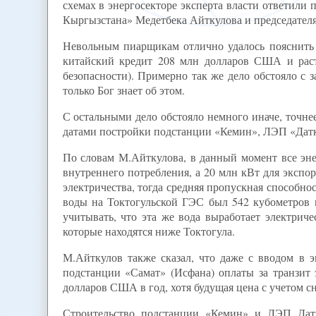
схемах в энергосекторе эксперта власти ответили
Кыргызстана» Медетбека Айткулова и председател
Невольным пиарщикам отлично удалось пояснить р
китайский кредит 208 млн долларов США и раст
безопасности). Примерно так же дело обстояло с 
только Бог знает об этом.
С остальными дело обстояло немного иначе, точне
датами постройки подстанции «Кемин», ЛЭП «Датка
По словам М.Айткулова, в данный момент все эне
внутреннего потребления, а 20 млн кВт для экспор
электричества, тогда средняя пропускная способно
воды на Токтогульской ГЭС был 542 кубометров 
учитывать, что эта же вода выработает электри
которые находятся ниже Токтогула.
М.Айткулов также сказал, что даже с вводом в
подстанции «Самат» (Исфана) оплаты за транзит э
долларов США в год, хотя будущая цена с учетом с
Строительство подстанции «Кемин» и ЛЭП Датка