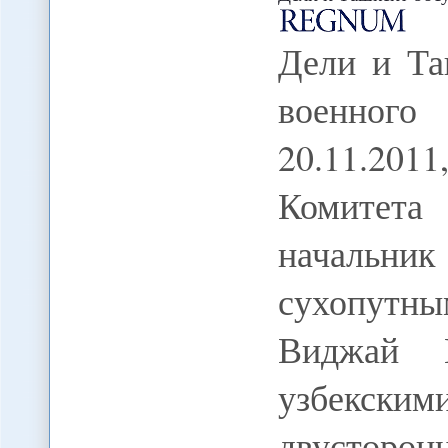
Дели и Та
военног
20.11.201
Комитет
начальн
сухопутны
Виджай 
узбекски
двусторонн