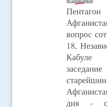
Пентагон
Афганист
вопрос со
18, Незав
Кабуле п
заседан
старейш
Афганиста
дня - об