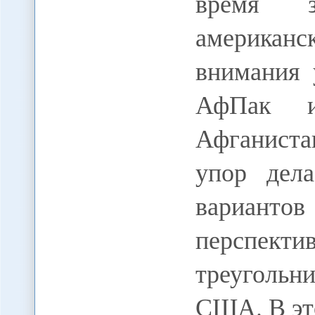
время з
американ
внимания 
АфПак 
Афганист
упор дел
вариант
перспек
треугольн
США. В эт