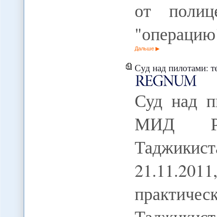
от полиц
"операци
Дальше
Суд над пилотами: тень США, провал М
Суд над п
МИД РФ
Таджики
21.11.20
практиче
Таджики