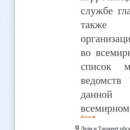
службе гл
также
организац
во всемир
список м
ведомств
данной 
всемирном
Дальше
Дели и Ташкент обсуд