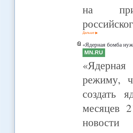
на при
российско
Дальше
«Ядерная бомба нужна и
MN.RU
«Ядерная
режиму, 
создать я
месяцев 2
новости