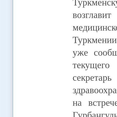
Туркменск
возглавит
медицин
Туркмении
уже сооб
текущег
секретарь
здравоохр
на встреч
Гурбангул