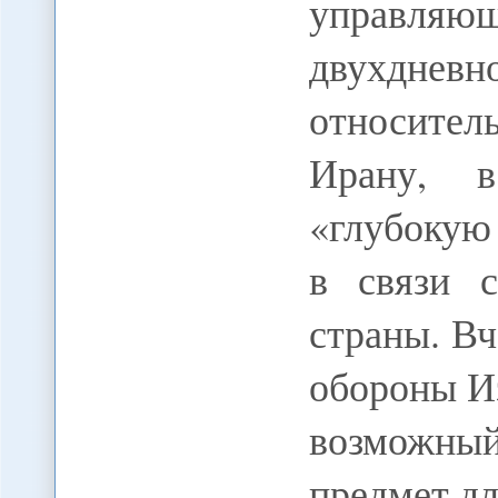
управля
двухдне
относите
Ирану, 
«глубокую
в связи 
страны. В
обороны Из
возможный
предмет д