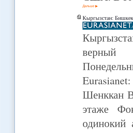
Дальше
Кыргызстан: Бишкек пытает
Кыргызста
верный
Понедельн
Eurasiane
Шенккан В
этаже Фо
одинокий 