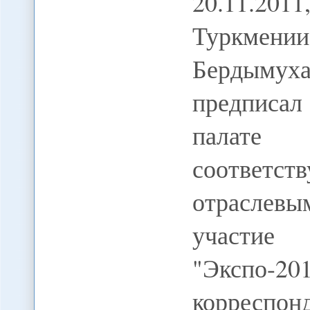
20.11.20
Туркм
Бердымуха
предписа
палате
соответс
отраслев
участие
"Эксп
корреспо