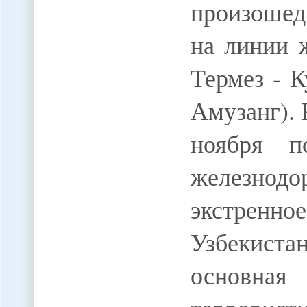
произошедш
на линии 
Термез - К
Амузанг).
ноября п
железнодо
экстрен
Узбекист
основная