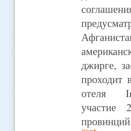
согл
предусма
Афганист
американ
джирге, з
проходит 
отеля In
участие 
провинций
Дальше