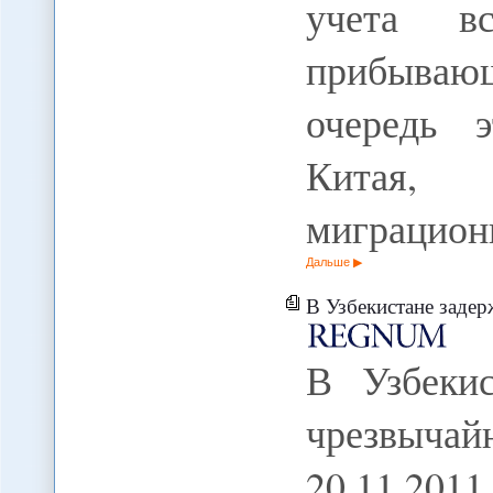
учета вс
прибываю
очередь 
Китая,
миграцио
Дальше
В Узбекистане задер
В Узбеки
чрезвыч
20.11.20