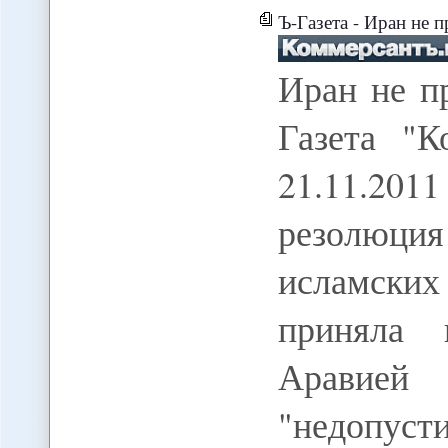
Ъ-Газета - Иран не 
Иран не п
Газета "К
21.11.201
резолюц
исламски
приняла 
Аравией
"недопус