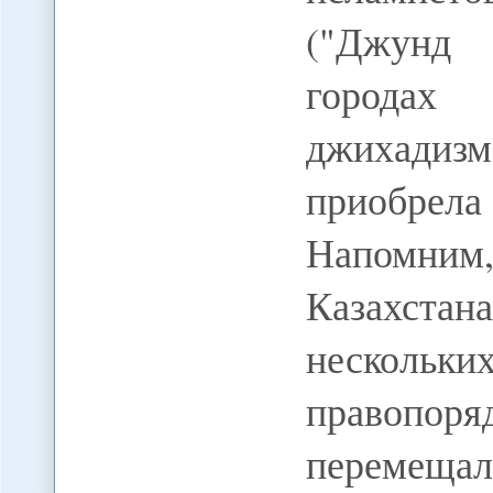
("Джунд 
городах
джихадиз
приобрела
Напомним
Казахстан
нескольки
правопоря
перемещал