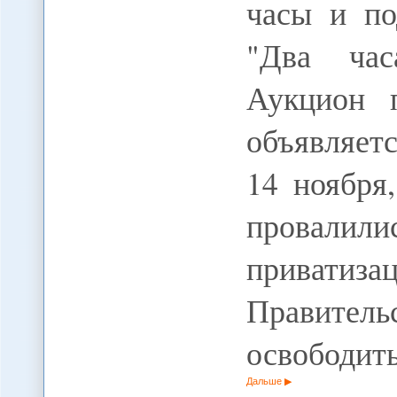
часы и по
"Два час
Аукцион 
объявляет
14 ноября
провалил
приватиз
Прави
освободит
Дальше