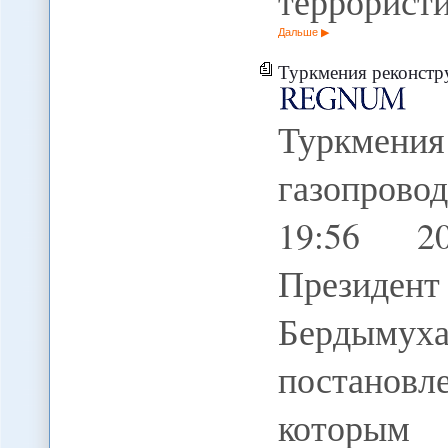
террорист
Дальше
Туркмения реконструируе
Туркмения
газопрово
19:56 2
Президен
Бердым
постанов
которым 