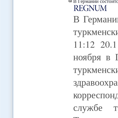
В Германии состоится пер
В Германи
туркменск
11:12 20
ноября в 
туркм
здраво
корреспо
службе ту