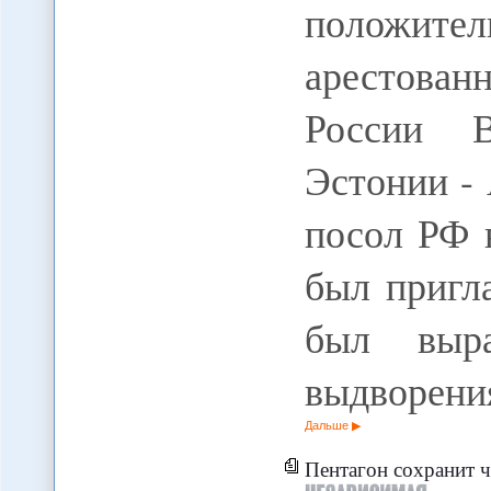
положит
арестован
России В
Эстонии - 
посол РФ 
был пригл
был выр
выдворени
Дальше
Пентагон сохранит четыре б