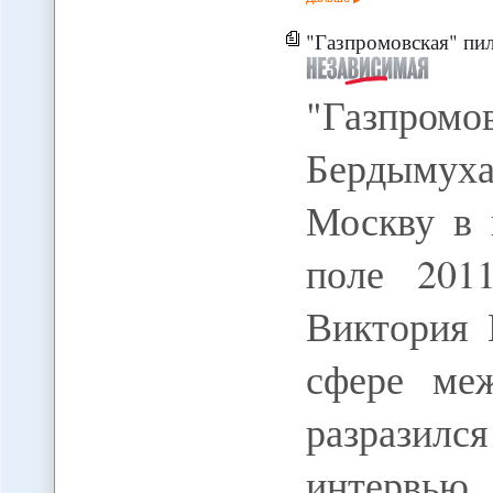
"Газпромовская" пилюля для Б
"Газпро
Бердымух
Москву в 
поле 2011
Виктория 
сфере ме
разразил
интервь