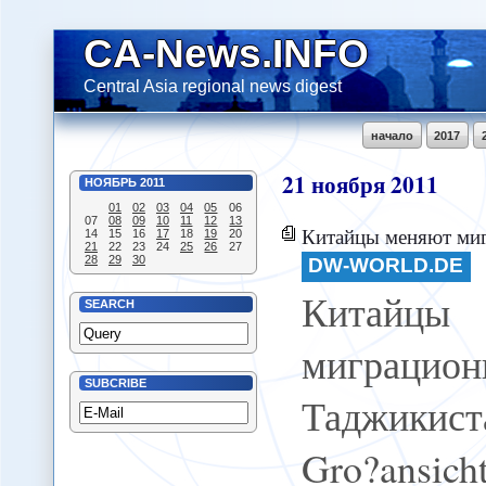
CA-News.INFO
Central Asia regional news digest
начало
2017
21
ноября
2011
НОЯБРЬ
2011
01
02
03
04
05
06
07
08
09
10
11
12
13
Китайцы меняют миграционную политику Т
14
15
16
17
18
19
20
21
22
23
24
25
26
27
28
29
30
DW-WORLD.DE
Китай
SEARCH
миграцио
SUBCRIBE
Таджикиста
Gro?ansi