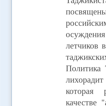
посвящен
российс
осуждения
летчиков 
таджикск
Политика 
лихорадит
которая 
качестве 