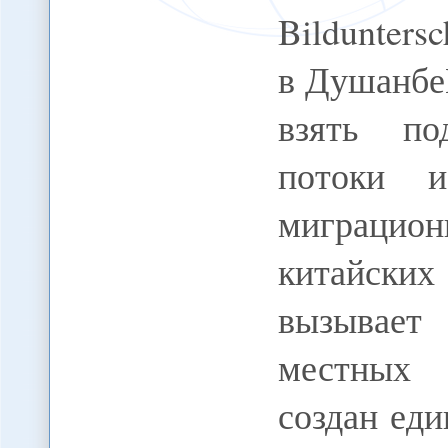
Bildunters
в Душанбе
взять по
потоки и
миграцио
китайских
вызывает
местных 
создан ед