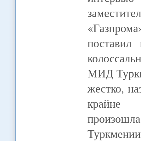
заместите
«Газпро
поставил
колоссальн
МИД Туркм
жестко, н
крайне н
произошла
Туркм