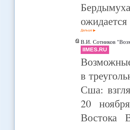
Бердыму
ожидается
Дальше
В.И. Сотников "Возможные варианты бу
IIMES.RU
Возможные
в треуголь
Сша: взгл
20 ноябр
Востока 