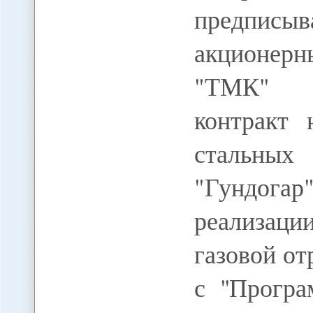
предписыв
акционерн
"ТМК" (
контракт 
стальны
"Гундогар"
реализаци
газовой от
с ''Прогр