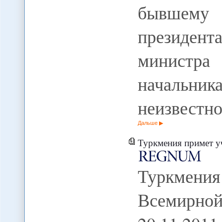
бывшему г
президен
министра
начальник
неизвестн
Дальше
Туркмения примет уча
Туркмен
Всемирной