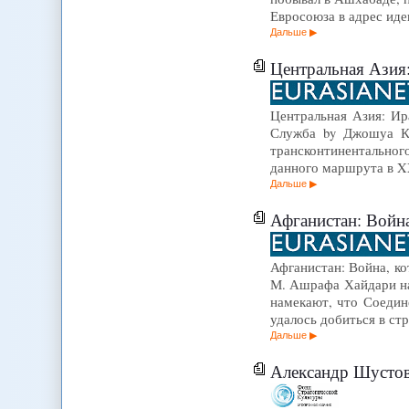
Евросоюза в адрес иде
Дальше
Центральная Азия:
Центральная Азия: Ира
Служба by Джошуа Ку
трансконтинентальног
данного маршрута в XX
Дальше
Афганистан: Война
Афганистан: Война, ко
М. Ашрафа Хайдари на 
намекают, что Соедин
удалось добиться в ст
Дальше
Александр Шустов - 