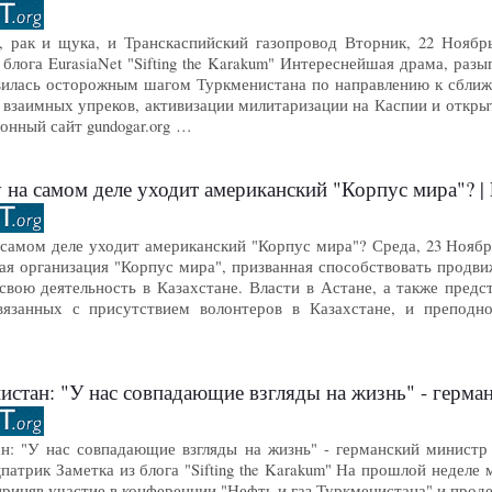
 рак и щука, и Транскаспийский газопровод Вторник, 22 Ноябрь, 
блога EurasiaNet "Sifting the Karakum" Интереснейшая драма, ра
явилась осторожным шагом Туркменистана по направлению к сбли
взаимных упреков, активизации милитаризации на Каспии и открыт
онный сайт gundogar.org …
 на самом деле уходит американский "Корпус мира"? | 
самом деле уходит американский "Корпус мира"? Среда, 23 Ноябрь, 
ая организация "Корпус мира", призванная способствовать продв
 свою деятельность в Казахстане. Власти в Астане, а также пред
связанных с присутствием волонтеров в Казахстане, и преподн
стан: "У нас совпадающие взгляды на жизнь" - германс
: "У нас совпадающие взгляды на жизнь" - германский министр Пя
атрик Заметка из блога "Sifting the Karakum" На прошлой неделе
приняв участие в конференции "Нефть и газ Туркменистана" и про