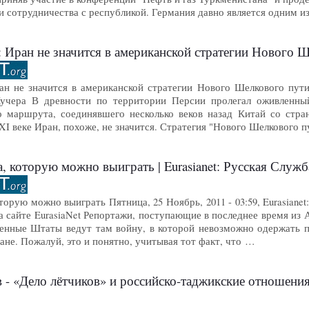
и сотрудничества с республикой. Германия давно является одним 
 Иран не значится в американской стратегии Нового Шел
н не значится в американской стратегии Нового Шелкового пути Че
чера В древности по территории Персии пролегал оживленный
о маршрута, соединявшего несколько веков назад Китай со стр
I веке Иран, похоже, не значится. Стратегия "Нового Шелкового п
, которую можно выиграть | Eurasianet: Русская Служб
торую можно выиграть Пятница, 25 Ноябрь, 2011 - 03:59, Eurasia
сайте EurasiaNet Репортажи, поступающие в последнее время из А
енные Штаты ведут там войну, в которой невозможно одержать по
ране. Пожалуй, это и понятно, учитывая тот факт, что …
«Дело лётчиков» и российско-таджикские отношения - Фонд ст