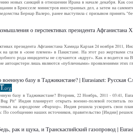
ению новых санкций в отношении Ирана в начале декабря. Как с
вещании в Брюсселе министров иностранных дел, а затем на самми
ведомства Бернар Валеро, ранее выступила с призывом принять "б
змышления о перспективах президента Афганистана Х
ктивах президента Афганистана Хамида Карзая 24 ноября 2011, И
ак на цели в «зоне племен» в Пакистане. На этот раз жертвами с
добного рода инциденты не случаются «вдруг». Как и водится на В
ие автоцистерн лишь являются «публичными» проявлениями этих г
военную базу в Таджикистане? | Eurasianet: Русская 
ную базу в Таджикистане? Вторник, 22 Ноябрь, 2011 - 03:41, Eur
e Bug Pit" Индия планирует открыть военно-полевой госпиталь 
нных на аэродроме «Фархор». Индия решила ускорить свои планы
ia: По сообщению наших источников, правительство [Индии] решил
едь, рак и щука, и Транскаспийский газопровод | Euras