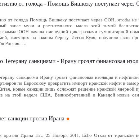
ргизию от голода - Помощь Бишкеку поступает через 
зию от голода Помощь Бишкеку поступает через ООН, чтобы не ра
ый запас муки и растительного масла этой зимой бесплатно
рограмма ООН начала очередной цикл раздачи гуманитарной по
емей, живущих на южном берегу Иссык-Куля, получили свои про
бя Россия. …
о Тегерану санкциями - Ирану грозят финансовая изол
егерану санкциями Ирану грозят финансовая изоляция и нефтяной
ртнеров по Евросоюзу прекратить импорт иранской нефти и замор
итая, новые санкции лишь осложнят решение иранской ядерной п
тые на этой неделе США, Великобританией и Канадой новые сан
ает санкции против Ирана
и против Ирана Пт., 25 Ноября 2011, Echo Отказ от иранской