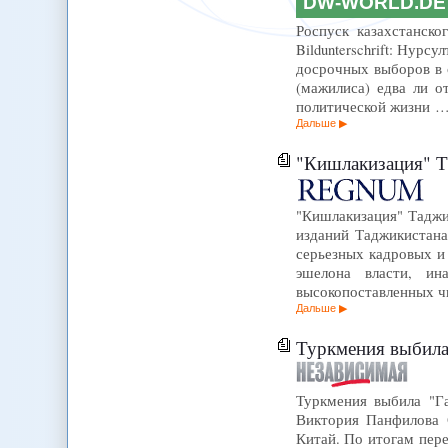
DW-WORLD.DE
Роспуск казахстанског
Bildunterschrift: Нур
досрочных выборов в с
(мажилиса) едва ли о
политической жизни 
Дальше
"Кишлакизация" Т
"Кишлакизация" Таджи
изданий Таджикистана
серьезных кадровых и
эшелона власти, ин
высокопоставленных ч
Дальше
Туркмения выбила
Туркмения выбила "Га
Виктория Панфилова 
Китай. По итогам пер