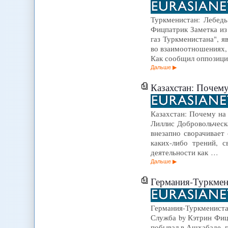
Туркменистан: Лебедь,
Фицпатрик Заметка из 
газ Туркменистана", 
во взаимоотношениях, 
Как сообщил оппозици
Дальше
Казахстан: Почему
Казахстан: Почему на 
Лиллис Добровольческ
внезапно сворачивает
каких-либо трений, 
деятельности как …
Дальше
Германия-Туркмени
Германия-Туркменистан
Служба by Кэтрин Фицп
побывал в Ашхабаде, 