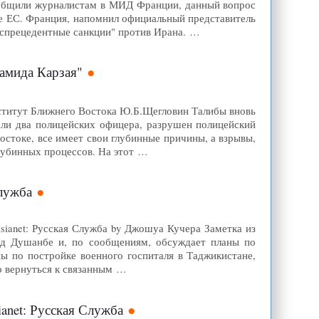
ообщили журналистам в МИД Франции, данный вопрос
те ЕС. Франция, напомнил официальный представитель
еспрецедентные санкции" против Ирана. …
амида Карзая"
нститут Ближнего Востока Ю.Б.Щегловин Талибы вновь
тали два полицейских офицера, разрушен полицейский
остоке, все имеет свои глубинные причины, а взрывы,
лубинных процессов. На этот …
Служба
asianet: Русская Служба by Джошуа Кучера Заметка из
под Душанбе и, по сообщениям, обсуждает планы по
 по постройке военного госпиталя в Таджикистане,
о вернуться к связанным …
ianet: Русская Служба