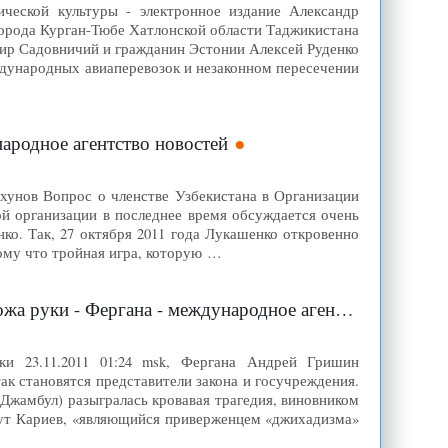
гической культуры - электронное издание Александр
орода Курган-Тюбе Хатлонской области Таджикистана
имир Садовничий и гражданин Эстонии Алексей Руденко
дународных авиаперевозок и незаконном пересечении
народное агентство новостей
Ахунов Вопрос о членстве Узбекистана в Организации
ой организации в последнее время обсуждается очень
ко. Так, 27 октября 2011 года Лукашенко откровенно
ому что тройная игра, которую …
 - Фергана - международное агентство новостей
ки 23.11.2011 01:24 msk, Фергана Андрей Гришин
ак становятся представители закона и госучреждения.
Джамбул) разыгралась кровавая трагедия, виновником
ксут Кариев, «являющийся приверженцем «джихадизма»