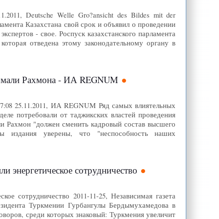
2011, Deutsche Welle Gro?ansicht des Bildes mit der
ламента Казахстана свой срок и объявил о проведении
экспертов - свое. Роспуск казахстанского парламента
которая отведена этому законодательному органу в
Эмомали Рахмона - ИА REGNUM
17:08 25.11.2011, ИА REGNUM Ряд самых влиятельных
еделе потребовали от таджикских властей проведения
ли Рахмон "должен сменить кадровый состав высшего
ты издания уверены, что "неспособность наших
ли энергетическое сотрудничество
ое сотрудничество 2011-11-25, Независимая газета
езидента Туркмении Гурбангулы Бердымухамедова в
оворов, среди которых знаковый: Туркмения увеличит