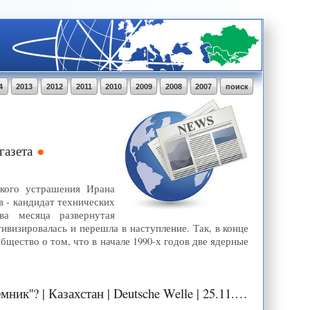
4
2013
2012
2011
2010
2009
2008
2007
поиск
газета
ского устрашения Ирана
в - кандидат технических
ва месяца развернутая
визировалась и перешла в наступление. Так, в конце
щество о том, что в начале 1990-х годов две ядерные
'? | Казахстан | Deutsche Welle | 25.11.2011