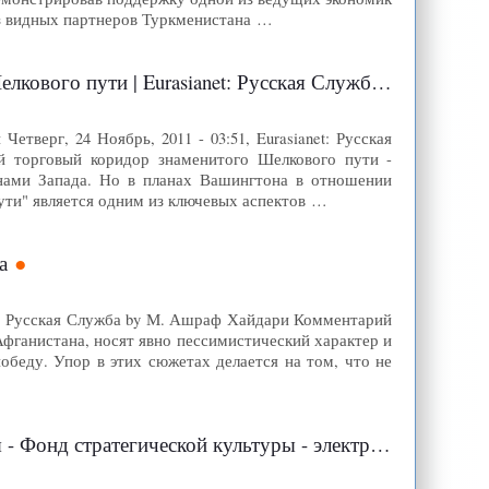
из видных партнеров Туркменистана …
кового пути | Eurasianet: Русская Служба
тверг, 24 Ноябрь, 2011 - 03:51, Eurasianet: Русская
 торговый коридор знаменитого Шелкового пути -
анами Запада. Но в планах Вашингтона в отношении
ути" является одним из ключевых аспектов …
а
net: Русская Служба by М. Ашраф Хайдари Комментарий
фганистана, носят явно пессимистический характер и
беду. Упор в этих сюжетах делается на том, что не
ратегической культуры - электронное издание »