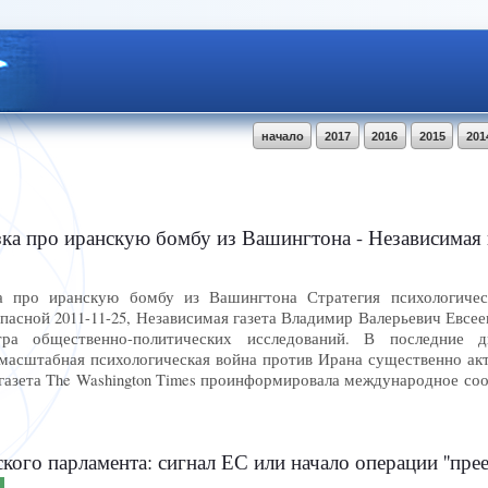
начало
2017
2016
2015
201
зка про иранскую бомбу из Вашингтона - Независимая 
а про иранскую бомбу из Вашингтона Стратегия психологиче
опасной 2011-11-25, Независимая газета Владимир Валерьевич Евсее
тра общественно-политических исследований. В последние д
асштабная психологическая война против Ирана существенно акти
газета The Washington Times проинформировала международное сооб
ого парламента: сигнал ЕС или начало операции ''преемник'