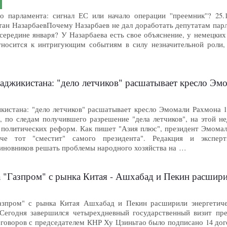
о парламента: сигнал ЕС или начало операции ''преемник''? 25.11.
султан НазарбаевПочему Назарбаев не дал доработать депутатам пар
ередине января? У Назарбаева есть свое объяснение, у немецких 
тносится к интригующим событиям в силу незначительной роли, 
…
аджикистана: "дело летчиков" расшатывает кресло 
кистана: "дело летчиков" расшатывает кресло Эмомали Рахмона 
, по следам получившего разрешение "дела летчиков", на этой н
 политических реформ. Как пишет "Азия плюс", президент Эмома
аче тот "сместит" самого президента". Редакция и экспер
иновников решать проблемы народного хозяйства на …
 "Газпром" с рынка Китая - Ашхабад и Пекин расшири
зпром" с рынка Китая Ашхабад и Пекин расширили энергетическ
Сегодня завершился четырехдневный государственный визит пр
еговоров с председателем КНР Ху Цзиньтао было подписано 14 дог