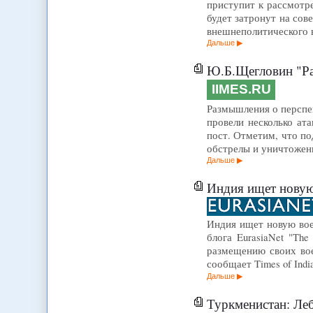
приступит к рассмотр
будет затронут на со
внешнеполитического 
Дальше
Ю.Б.Щегловин "Ра
IIMES.RU
Размышления о перспе
провели несколько ат
пост. Отметим, что по
обстрелы и уничтожен
Дальше
Индия ищет новую 
Индия ищет новую воен
блога EurasiaNet "Th
размещению своих вое
сообщает Times of Ind
Дальше
Туркменистан: Леб