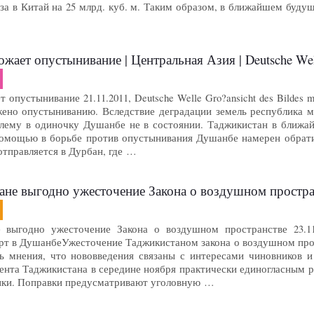
за в Китай на 25 млрд. куб. м. Таким образом, в ближайшем буду
жает опустынивание | Центральная Азия | Deutsche Well
опустынивание 21.11.2011, Deutsche Welle Gro?ansicht des Bildes mi
ено опустыниванию. Вследствие деградации земель республика м
блему в одиночку Душанбе не в состоянии. Таджикистан в ближ
помощью в борьбе против опустынивания Душанбе намерен обрати
отправляется в Дурбан, где …
 выгодно ужесточение Закона о воздушном пространстве | Це
выгодно ужесточение Закона о воздушном пространстве 23.11.20
опорт в ДушанбеУжесточение Таджикистаном закона о воздушном пр
ть мнения, что нововведения связаны с интересами чиновников 
ента Таджикистана в середине ноября практически единогласным 
ики. Поправки предусматривают уголовную …