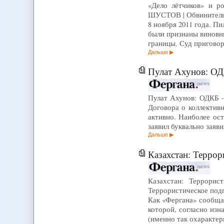
«Дело лётчиков» и ро
ШУСТОВ | Обвинительн
8 ноября 2011 года. П
были признаны виновн
границы. Суд приговор
Дальше
Пулат Ахунов: ОДК
Пулат Ахунов: ОДКБ - 
Договора о коллектив
активно. Наиболее ос
заявил буквально заяв
Дальше
Казахстан: Террорист
Казахстан: Террорис
Террористическое подп
Как «Фергана» сообщал
которой, согласно из
(именно так охарактер