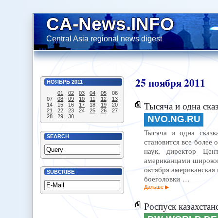
CA-News.INFO
Central Asia regional news digest
25
ноября
2011
НОЯБРЬ
2011
01
02
03
04
05
06
07
08
09
10
11
12
13
Тысяча и одна ска
14
15
16
17
18
19
20
21
22
23
24
25
26
27
28
29
30
NVO.NG.RU
Тысяча и одна сказк
SEARCH
становится все более 
наук, директор Цен
американцами широком
октября американская 
SUBCRIBE
боеголовки …
Дальше
Роспуск казахстанск