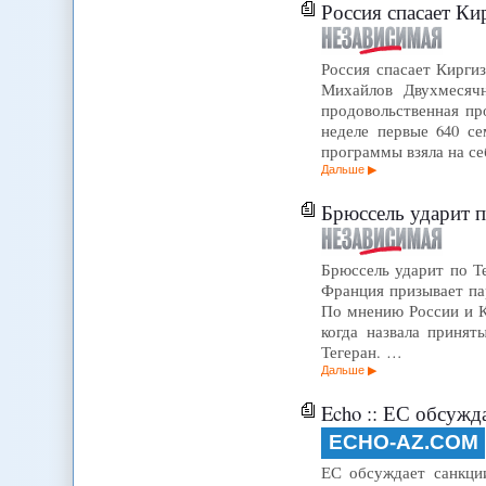
Россия спасает Ки
Россия спасает Кирги
Михайлов Двухмесячн
продовольственная п
неделе первые 640 с
программы взяла на се
Дальше
Брюссель ударит п
Брюссель ударит по Т
Франция призывает па
По мнению России и К
когда назвала приня
Тегеран. …
Дальше
Echo :: ЕС обсужд
ECHO-AZ.COM
ЕС обсуждает санкци