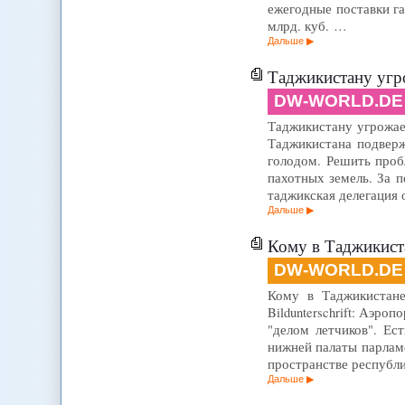
ежегодные поставки га
млрд. куб. …
Дальше
Таджикистану угро
DW-WORLD.DE
Таджикистану угрожает 
Таджикистана подверж
голодом. Решить про
пахотных земель. За 
таджикская делегация 
Дальше
Кому в Таджикистане
DW-WORLD.DE
Кому в Таджикистане 
Bildunterschrift: Аэр
"делом летчиков". Ес
нижней палаты парлам
пространстве республ
Дальше