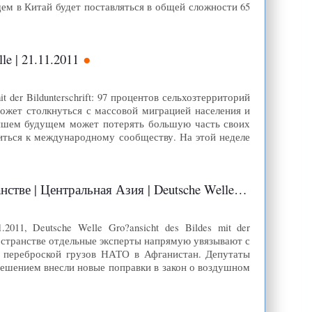
щем в Китай будет поставляться в общей сложности 65
e | 21.11.2011
t der Bildunterschrift: 97 процентов сельхозтерриторий
ожет столкнуться с массовой миграцией населения и
айшем будущем может потерять большую часть своих
ться к международному сообществу. На этой неделе
нтральная Азия | Deutsche Welle | 23.11.2011
11, Deutsche Welle Gro?ansicht des Bildes mit der
остранстве отдельные эксперты напрямую увязывают с
и переброской грузов НАТО в Афганистан. Депутаты
решением внесли новые поправки в закон о воздушном