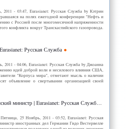
2011 - 03:47, Eurasianet: Русская Служба by Кэтрин
зыгравшаяся на полях ежегодной конференции "Нефть и
жению с Россией после многомесячной напряженности
ого конфликта вокруг Транскаспийского газопровода.
Eurasianet: Русская Служба
2011 - 04:06, Eurasianet: Русская Служба by Джоанна
ижению идей доброй воли и несилового влияния США,
ставители "Корпуса мира", отметают мысль о наличии
осят объявление о свертывании организацией своей
кий министр | Eurasianet: Русская Служба
тница, 25 Ноябрь, 2011 - 03:52, Eurasianet: Русская
 министр иностранных дел Германии Гидо Вестервелле
демонстрировав поддержку одной из ведущих экономик