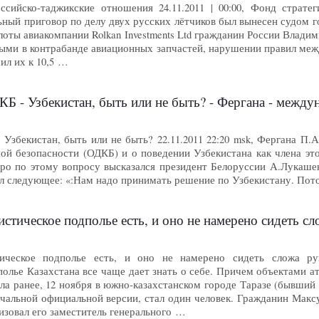
ссийско-таджикские отношения 24.11.2011 | 00:00, Фонд страте
ый приговор по делу двух русских лётчиков был вынесен судом г
илоты авиакомпании Rolkan Investments Ltd гражданин России Влад
ыми в контрабанде авиационных запчастей, нарушении правил меж
ил их к 10,5 …
Б - Узбекистан, быть или не быть? - Фергана - между
Узбекистан, быть или не быть? 22.11.2011 22:20 msk, Фергана П.
ной безопасности (ОДКБ) и о поведении Узбекистана как члена эт
тро по этому вопросу высказался президент Белоруссии А.Лукашен
ил следующее: «:Нам надо принимать решение по Узбекистану. Пот
ическое подполье есть, и оно не намерено сидеть сложа руки
тическое подполье есть, и оно не намерено сидеть сложа ру
олье Казахстана все чаще дает знать о себе. Причем объектами ат
а ранее, 12 ноября в южно-казахстанском городе Таразе (бывший 
начальной официальной версии, стал один человек. Гражданин Ма
изовал его заместитель генерального …