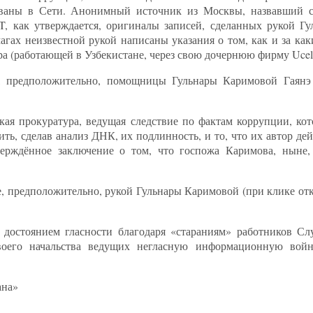
ованы в Сети. Анонимный источник из Москвы, назвавший с
, как утверждается, оригиналы записей, сделанных рукой Г
гах неизвестной рукой написаны указания о том, как и за как
а (работающей в Узбекистане, через свою дочернюю фирму Ucell
», предположительно, помощницы Гульнары Каримовой Гаянэ
ая прокуратура, ведущая следствие по фактам коррупции, кот
ь, сделав анализ ДНК, их подлинность, и то, что их автор де
тверждённое заключение о том, что госпожа Каримова, ныне,
е, предположительно, рукой Гульнары Каримовой (при клике от
достоянием гласности благодаря «стараниям» работников С
своего начальства ведущих негласную информационную вой
ана»