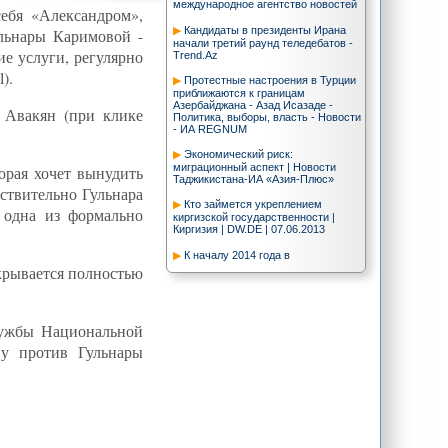
международное агентство новостей
ебя «Александром»,
Кандидаты в президенты Ирана
ульнары Каримовой -
начали третий раунд теледебатов -
ие услуги, регулярно
Trend.Az
).
Протестные настроения в Турции
приближаются к границам
Азербайджана - Азад Исазаде -
 Авакян (при клике
Политика, выборы, власть - Новости
- ИА REGNUM
Экономический риск:
миграционный аспект | Новости
орая хочет вынудить
Таджикистана-ИА «Азия-Плюс»
йствительно Гульнара
Кто займется укреплением
 одна из формально
киргизской государственности |
Киргизия | DW.DE | 07.06.2013
К началу 2014 года в
Туркменистане будут введены в
крывается полностью
строй три хлопкопрядильных
предприятия - Trend.Az
Кто охотится на Эрдогана /
лужбы Национальной
Станислав Тарасов - ИА REX
ну против Гульнары
В канун выборов в Иране активнее
борются с «харамом»
CA-NEWS: Вашингтон видит
большую угрозу странам
Центральной Азии во внутренних
проблемах