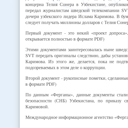
концерна Телия Сонера в Узбекистане, опублик
передал журналистам шведской телекомпании SVT
дочери узбекского лидера Ислама Каримова. В бума
следует получать миллионы долларов с Телия Сонер
Первый документ - это некий «проект допроса
открывается полностью в формате PDF)
Этими документами заинтересовалась ныне шведск
SVT передать оригиналы следствию, дабы установит
Каримова. Из этого же, делается, пока не под
подозреваемых в этом деле о коррупции.
Второй документ - рукописные пометки, сделанны
в формате PDF)
По данным «Ферганы», данные документы стали 
безопасности (СНБ) Узбекистана, по приказу 
Каримовой.
Международное информационное агентство «Ферг