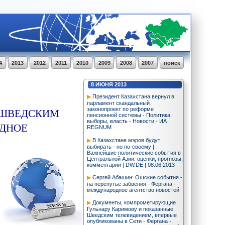
4
2013
2012
2011
2010
2009
2008
2007
поиск
8
ИЮНЯ
2013
Президент Казахстана вернул в
парламент скандальный
 ШВЕДСКИМ
законопроект по реформе
пенсионной системы - Политика,
выборы, власть - Новости - ИА
ОДНОЕ
REGNUM
В Казахстане мэров будут
выбирать - но по-своему |
Важнейшие политические события в
Центральной Азии: оценки, прогнозы,
комментарии | DW.DE | 08.06.2013
Сергей Абашин: Ошские события -
на перепутье забвения - Фергана -
международное агентство новостей
Документы, компрометирующие
Гульнару Каримову и показанные
Шведским телевидением, впервые
опубликованы в Сети - Фергана -