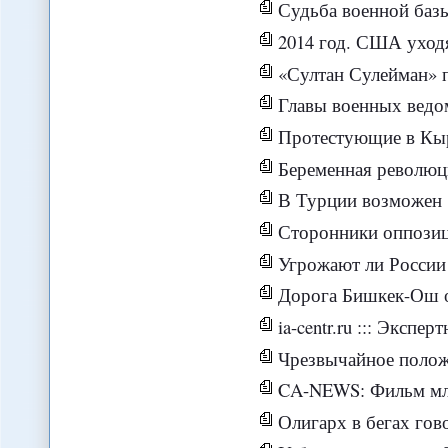
Судьба военной базы СШ
2014 год. США уходя
«Султан Сулейман» против Эрдоган
Главы военных ведомств СНГ 
Протестующие в Кыргызстане с
Беременная революцией
В Турции возможен 
Сторонники оппозиции в
Угрожают ли России
Дорога Бишкек-Ош о
ia-centr.ru ::: Экспе
Чрезвычайное положе
CA-NEWS: Фильм младшей дочери
Олигарх в бегах гово