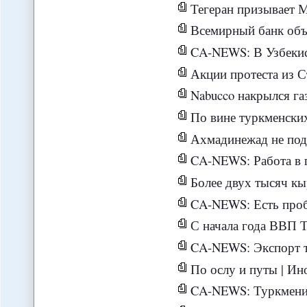
Тегеран призывает МАГАТЭ 
Всемирный банк объявил о возоб
CA-NEWS: В Узбекис
Акции протеста из С
Nabucco накрылся газ
По вине туркменских
Ахмадинежад не поддер
CA-NEWS: Работа в гидроэнергет
Более двух тысяч кыр
CA-NEWS: Есть проблема внутри исла
С начала года ВВП Т
CA-NEWS: Экспорт туркменского газ
По ослу и путы | Ин
CA-NEWS: Туркменистан прим