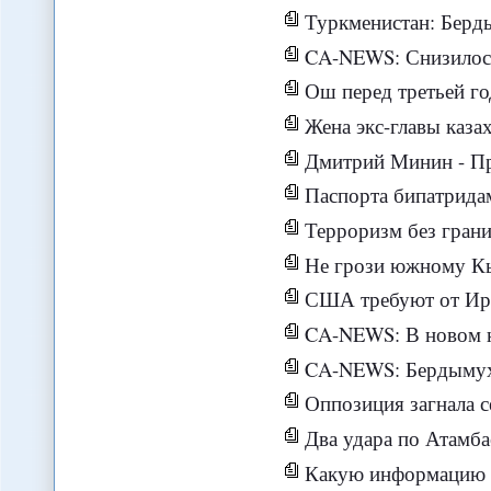
Туркменистан: Бердымухам
CA-NEWS: Снизилось 
Ош перед третьей г
Жена экс-главы казахст
Дмитрий Минин - Президентская го
Паспорта бипатрида
Терроризм без границ: 
Не грози южному Кыр
США требуют от Иран
CA-NEWS: В новом каз
CA-NEWS: Бердымухамедов 
Оппозиция загнала с
Два удара по Атамба
Какую информацию и