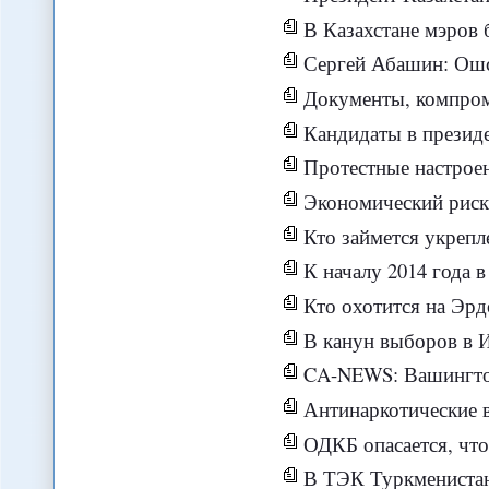
В Казахстане мэров будут выбирать - но по-
Сергей Абашин: Ошские событ
Документы, компрометирующие Гульнару Каримо
Кандидаты в президе
Протестные настроения в Турции прибл
Экономический риск: м
Кто займется укрепление
К началу 2014 года в Туркмен
Кто охотится на Эрд
В канун выборов в И
CA-NEWS: Вашингтон видит
Антинаркотические ведом
ОДКБ опасается, что нестабильность
В ТЭК Туркменистан