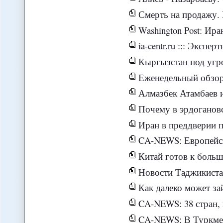
Смерть на продажу. К
Washington Post: Ира
ia-centr.ru ::: Эксперт
Кыргызстан под угрозо
Еженедельный обзор новост
Алмазбек Атамбаев и Евгений
Почему в эрдогановс
Иран в преддверии президе
CA-NEWS: Европейский вектор ос
Китай готов к больш
Новости Таджикистана -
Как далеко может за
CA-NEWS: 38 стран, включая Кыргы
CA-NEWS: В Туркмени