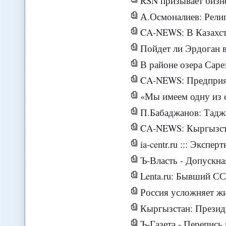
RSN призывает бизнес выявлять в свое
А.Осмоналиев: Религио
CA-NEWS: В Казахстане общество никак не отреагиров
Пойдет ли Эрдоган в
В районе озера Сарез в Тад
CA-NEWS: Предприятия Узбекистана 
«Мы имеем одну из са
П.Бабаджанов: Тадж
CA-NEWS: Кыргызстанские студенты вполне к
ia-centr.ru ::: Экспертная оцен
Ъ-Власть - Допускна
Lenta.ru: Бывший СС
Россия усложняет жи
Кыргызстан: Президент Атамбаев не по
Ъ-Газета - Перепись 