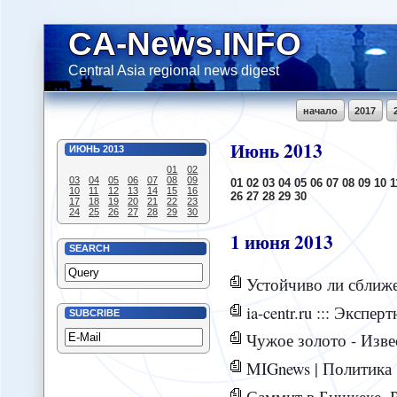
CA-News.INFO
Central Asia regional news digest
начало
2017
Июнь
2013
ИЮНЬ
2013
01
02
03
04
05
06
07
08
09
01
02
03
04
05
06
07
08
09
10
1
10
11
12
13
14
15
16
26
27
28
29
30
17
18
19
20
21
22
23
24
25
26
27
28
29
30
1
июня
2013
SEARCH
Устойчиво ли сближение Баку
ia-centr.ru ::: Экспертная оцен
SUBCRIBE
Чужое золото - Изве
MIGnews | Политика |
Саммит в Бишкеке. Р