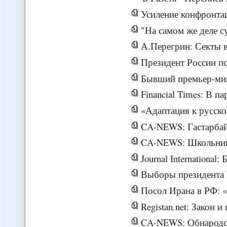
Усиление конфронтац
"На самом же деле сущность такфиризма - это подрыв государственного стр
А.Перегрин: Секты в 
Президент России посети
Бывший премьер-министр Киргизии 
Financial Times: В парламенте Италии у Анджелино Альфано, м
«Адаптация к русской жизни ил
CA-NEWS: Гастарбайтеры дешевы и бесправ
CA-NEWS: Школьники из Туркм
Journal International: Балхаш, хрон
Выборы президента Ир
Посол Ирана в РФ: «Западные п
Registan.net: Закон
CA-NEWS: Обнародова