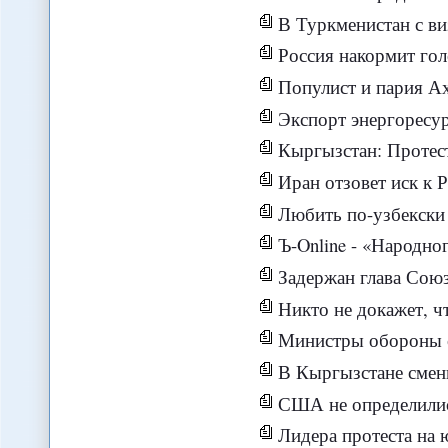
В Туркменистан с визитом приб
Россия накормит го
Популист и пария Ах
Экспорт энергоресурсов в Европу 
Кыргызстан: Протестующие в Джалал-Абаде стоят
Иран отзовет иск к 
Любить по-узбекски 
Ъ-Online - «Народно
Задержан глава Союза мусу
Никто не докажет, что за дестабилизацией
Министры обороны ст
В Кыргызстане смен
США не определились
Лидера протеста на юг