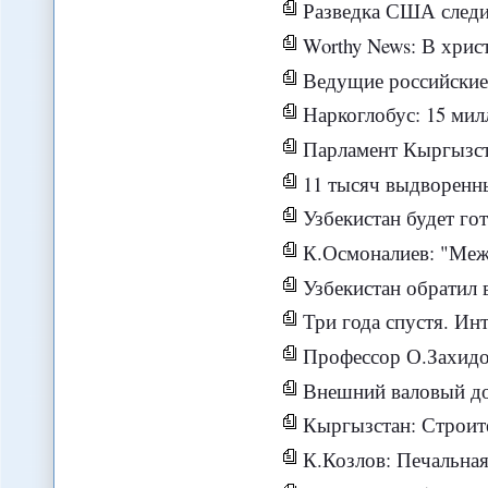
Разведка США следит
Worthy News: В христианских общинах в РК полагают, что арест К
Ведущие российские эксперты о пол
Наркоглобус: 15 миллионов европейских н
Парламент Кыргызстана пр
11 тысяч выдворенных из Росс
Узбекистан будет гото
К.Осмоналиев: "Международные 
Узбекистан обратил в
Три года спустя. Интервью с очевидцем к
Профессор О.Захидов:
Внешний валовый дол
Кыргызстан: Строительный бум
К.Козлов: Печальная капел