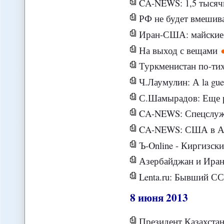
CA-NEWS: 1,5 тысячи
РФ не будет вмешиваться
Иран-США: майские
На выход с вещами
Туркменистан по-тихому
Ч.Лаумулин: А la guerre comme а l
С.Шамырадов: Еще раз 
CA-NEWS: Спецслужбы 
CA-NEWS: США в Афганиста
Ъ-Online - Киргизск
Азербайджан и Иран 
Lenta.ru: Бывший СССР: Сре
8
июня
2013
Президент Казахстана вернул в парламент