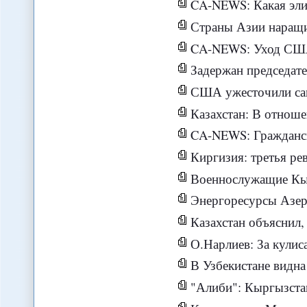
CA-NEWS: Какая элита, такой и курс:
Страны Азии наращ
CA-NEWS: Уход США с базы Манас даст России и други
Задержан председате
США ужесточили са
Казахстан: В отношении жен
CA-NEWS: Гражданская
Киргизия: третья ре
Военнослужащие Кыргызстана 
Энергоресурсы Азербайджана будут игра
Казахстан объяснил, в
О.Нарлиев: За кулис
В Узбекистане видна т
"Алиби": Кыргызста