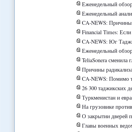
Еженедельный обзор новосте
Еженедельный анализ
CA-NEWS: Причины ис
Financial Times: Если бы не участие итальянской полиции и самолета, 
CA-NEWS: Юг Таджик
Еженедельный обзор новос
TeliaSonera сменила главу свое
Причины радикализаци
CA-NEWS: Помимо трудовых мигрантов в Ро
26 300 таджикских д
Туркменистан и еврази
На грузовике против
О закрытии дверей пер
Главы военных ведомств С