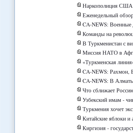
Наркополиция США оста
Еженедельный обзор новост
CA-NEWS: Военные должны быть г
Команды на революцию не было. О
В Туркменистан с визитом приб
Миссия НАТО в Афган
«Туркменская линия»
CA-NEWS: Рахмон, Бердымухаммедо
CA-NEWS: В Алматы 
Что сближает Россию
Узбекский имам - чи
Туркмения хочет экс
Китайские яблоки и американская говядин
Киргизия - государство, гд