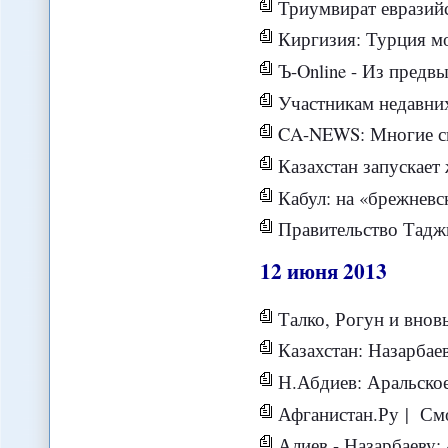
Триумвират евразий
Киргизия: Турция м
Ъ-Online - Из предв
Участникам недавних пр
CA-NEWS: Многие силы будут заинтересов
Казахстан запускае
Кабул: на «брежневс
Правительство Таджикиста
12
июня
2013
Талко, Рогун и вновь
Казахстан: Назарбаев
Н.Абдиев: Аральское море 
Афганистан.Ру | Смож
Алиев - Назарбаеву: «Давай 