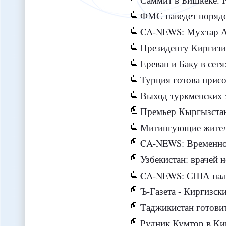
ФМС наведет порядо
CA-NEWS: Мухтар Аблязов заявил, что к
Президенту Киргизии дол
Ереван и Баку в сетя
Турция готова присоединиться
Выход туркменских энерг
Премьер Кыргызстана сменил 
Митингующие жители юж
CA-NEWS: Временно перекрытая из-за инцидент
Узбекистан: врачей нет -
CA-NEWS: США наложили доп
Ъ-Газета - Киргизск
Таджикистан готовит
Рудник Кумтор в Киргизи