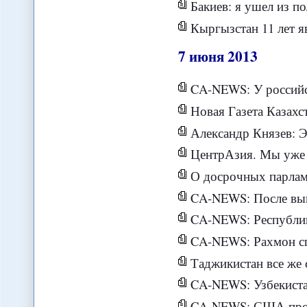
Бакиев: я ушел из политики оконч
Кыргызстан 11 лет являлся надежным па
7
июня
2013
CA-NEWS: У российских и китайских энергокомп
Новая Газета Казахс
Александр Князев: Этап "афганизации" 
ЦентрАзия. Мы уже в
О досрочных парлам
CA-NEWS: После вывода из Афганиста
CA-NEWS: Республик
CA-NEWS: Рахмон спас Таджики
Таджикистан все же собирает
CA-NEWS: Узбекистан конфи
CA-NEWS: США продолжат ока