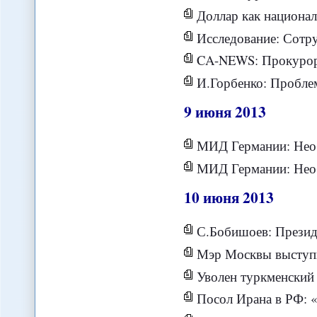
Доллар как национал
Исследование: Сотрудники без
CA-NEWS: Прокурор Швеции намерев
И.Горбенко: Проблема маловодья пр
9
июня
2013
МИД Германии: Необходим
МИД Германии: Необходим
10
июня
2013
С.Бобишоев: Президент 
Мэр Москвы выступи
Уволен туркменский 
Посол Ирана в РФ: «Мы у