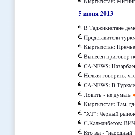
Кыргызстан: Митингующие в Джалал-Абаде гото
5
июня
2013
В Таджикистане демократию реш
Представители туркменских СМИ при
Кыргызстан: Премьер-министр страны 
Вынесен приговор по де
CA-NEWS: Назарбаев обсуд
Нельзя говорить, что Киргиз
CA-NEWS: В Туркменистане 
Ловить - не думать
Кыргызстан: Там, где кри
"ХТ": Черный рынок
С.Калманбетов: ВИЧ
Кто вы - "народный"