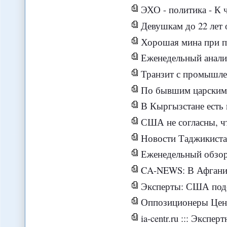
ЭХО - политика - К 
Девушкам до 22 лет 
Хорошая мина при плохой 
Еженедельный анализ
Транзит с промышлен
По бывшим царским 
В Кыргызстане есть конкретн
США не согласны, что Ира
Новости Таджикистан
Еженедельный обзор новос
CA-NEWS: В Афганистане крити
Эксперты: США подсадили эк
Оппозиционеры Центральной
ia-centr.ru ::: Экспертн