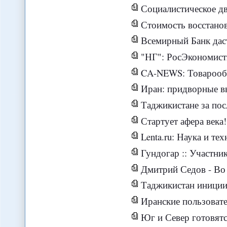
Социалистическое движение 
Стоимость восстановления
Всемирный Банк даст
"НГ": РосЭкономисты приз
CA-NEWS: Товарооборот меж
Иран: придворные в
Таджикистане за пос
Стартует афера века! В июне 
Lenta.ru: Наука и техн
Гундогар :: Участники СН
Дмитрий Седов - Во что могут вылиться протесты в Турции? - Фонд
Таджикистан инициировал проведение
Иранские пользователи социальных 
Юг и Север готовятс