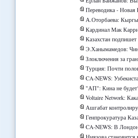
Ерлан Байжанов: Вы
Переводика - Новая 
А.Оторбаева: Кыргы
Кардинал Мак Каррик: В Туркменис
Казахстан подпишет 
Э.Ханымамедов: Чино
Злоключения за границей, или Не 
Турция: Почти половина насе
CA-NEWS: Узбекистан заявил, что выбросы 
"АП": Кина не будет? У Та
Voltaire Network: Какая есть связь между Грэмом Фуллеро
Ашгабат контролируе
Генпрокуратура Казахстана: Семья Мухтара
CA-NEWS: В Лондоне обсуди
Ниязова становится 