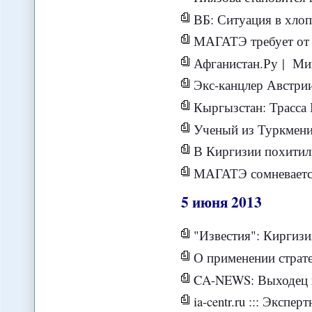
ВБ: Ситуация в хлопковом с
МАГАТЭ требует от Иран
Афганистан.Ру | Министр
Экс-канцлер Австрии «слил» 
Кыргызстан: Трасса Бишкек-Ош до сих пор перек
Ученый из Туркменистана стал лаур
В Киргизии похитил
МАГАТЭ сомневается, чт
5
июня
2013
"Известия": Киргизия открыла с
О применении стратегий «непрямых дей
CA-NEWS: Выходец из Узбеки
ia-centr.ru ::: Экспе