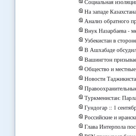
Социальная изоляция влияет н
На западе Казахстан
Анализ обратного процесса
Внук Назарбаева - мелкий толстос
Узбекистан в сторон
В Ашхабаде обсудили вопросы эн
Вашингтон призывает 
Общество и местные 
Новости Таджикистана -
Правоохранительные органы Узбеки
Туркменистан: Парламент стал двухпартийным, 
Гундогар :: 1 сентя
Российские и иранск
Глава Интерпола посет