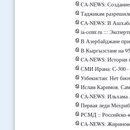
CA-NEWS: Создание объединенной сис
Таджикам разрешили смотреть
CA-NEWS: В Ашхабаде обс
ia-centr.ru ::: Экспе
В Азербайджане прин
В Кыргызстане на 95% заявлений о пр
CA-NEWS: История с разводом будет поси
СМИ Ирана: С-300 - ракетный 
Узбекистан: Нет биометрическо
Ислам Каримов. Самых ч
CA-NEWS: Ильхама Алие
Первая леди Мехрибан Алиева и
РСМД :: Российско-китайск
CA-NEWS: Жириновски