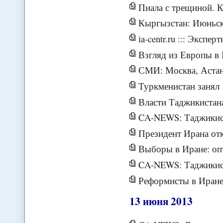
Пиала с трещиной. Кырг
Кыргызстан: Июньское 
ia-centr.ru ::: Экспертная оценка :: Если президентам Ро
Взгляд из Европы в Е
СМИ: Москва, Астан
Туркменистан занял 1
Власти Таджикистана
CA-NEWS: Таджикистан ухудшил п
Президент Ирана открыл центр
Выборы в Иране: опт
CA-NEWS: Таджикистану н
Реформисты в Иране консолидиру
13
июня
2013