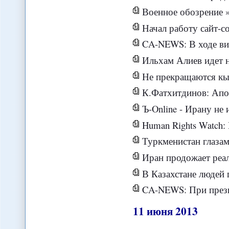
Военное обозрение 
Начал работу сайт-соо
CA-NEWS: В ходе визита в Узбе
Ильхам Алиев идет н
Не прекращаются кырг
К.Фатхитдинов: Апо
Ъ-Online - Ирану не
Human Rights Watch: Правосудие по межэтни
Туркменистан глазами
Иран продожает реализацию
В Казахстане людей 
CA-NEWS: При президенте Туркмен
11
июня
2013