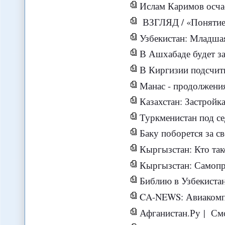
Ислам Каримов осчас
ВЗГЛЯД / «Понятие 
Узбекистан: Младшая дочь президента
В Ашхабаде будет запущен проек
В Киргизии подсчит
Манас - продолжения
Казахстан: Застройка заповедник
Туркменистан под с
Баку поборется за с
Кыргызстан: Кто такой «самопров
Кыргызстан: Самопровозглашенный «губ
Библию в Узбекистан
CA-NEWS: Авиакомпа
Афганистан.Ру | Смож