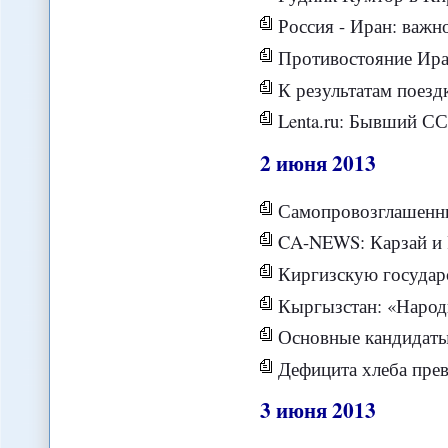
Россия - Иран: важност
Противостояние Ирана
К результатам поездки В
Lenta.ru: Бывший СССР: Ср
2
июня
2013
Самопровозглашенный «губернатор» Джалал-Аб
CA-NEWS: Карзай и Рахмон примут участ
Киргизскую государственность с
Кыргызстан: «Народный губернатор» Джа
Основные кандидаты на пост през
Дефицита хлеба превращ
3
июня
2013