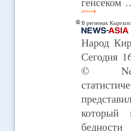
генсеком 
Дальше
В регионах Кыргызст
Народ Кир
Сегодня 16
© News
статисти
представи
который 
бедности