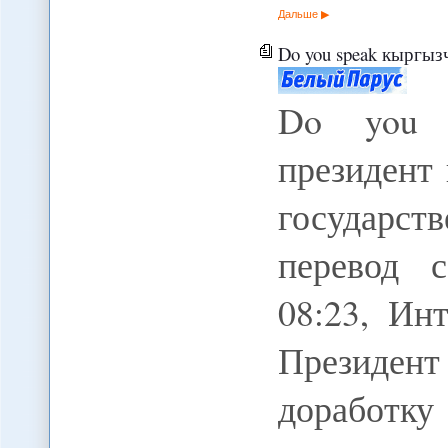
Дальше
Do you speak кыргызча? Почему през
Do you 
президент
государст
перевод с
08:23, Ин
Президент
доработ