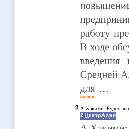
повышени
предприн
работу пре
В ходе обс
введения 
Средней А
для …
Дальше
А.Хакими: Будет ли способствов
А.Хакими