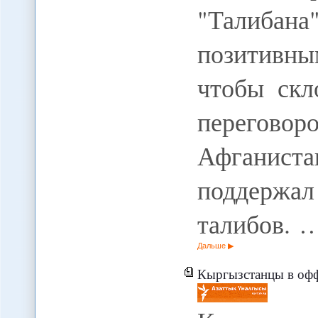
"Талиба
позитивн
чтобы скл
перегов
Афганис
поддержал
талибов. 
Дальше
Кыргызстанцы в оф