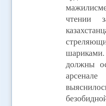
мажилис
чтении з
казахстан
стреляющ
шариками
должны ос
арсенале
выяснилос
безобидн