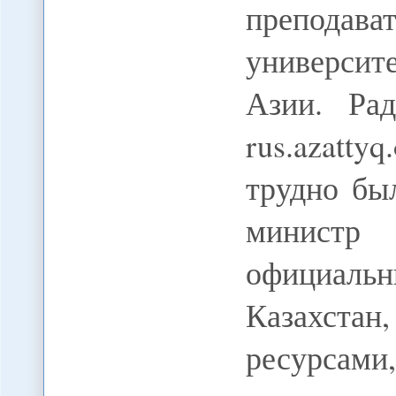
препод
университ
Азии. Ра
rus.azattyq
трудно бы
минист
официал
Казахстан
ресурсами