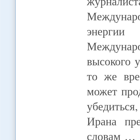
журнал
Междунаро
энерги
Междунар
высокого 
то же вре
может про
убедитьс
Ирана пр
словам …