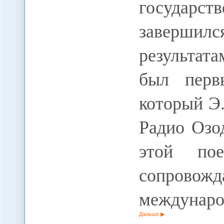
государс
заверш
результата
был перв
который Э.
Радио Озо
этой пое
сопров
междунаро
Дальше