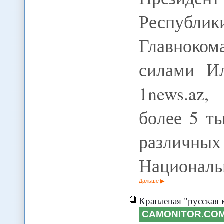
Респу
Главноко
силами И
1news.az,
более 5 т
различ
Националь
Дальше
Крапленая "русская к
CAMONITOR.CO