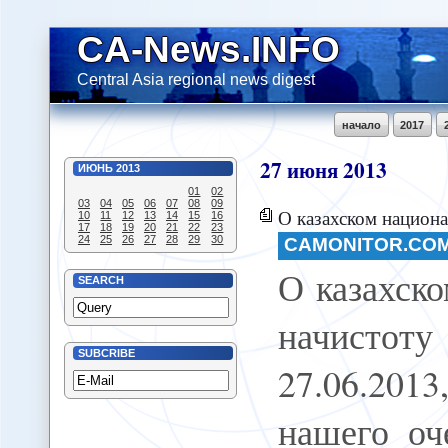
CA-News.INFO
Central Asia regional news digest
начало
2017
27
июня
2013
ИЮНЬ
2013
01
02
03
04
05
06
07
08
09
О казахском национализме - начи
10
11
12
13
14
15
16
17
18
19
20
21
22
23
24
25
26
27
28
29
30
CAMONITOR.CO
О казахско
SEARCH
начистоту
SUBCRIBE
27.06.201
нашего оч