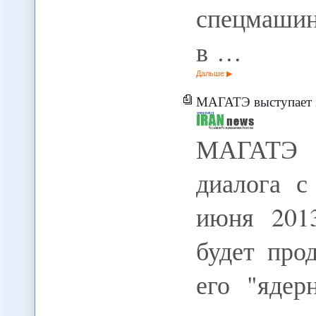
спецмаши
в …
Дальше
МАГАТЭ выступает з
МАГАТЭ в
диалога 
июня 201
будет про
его "ядер