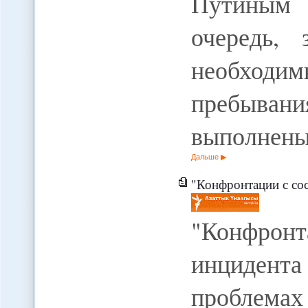
Путиным 
очередь,
необходи
пребыв
выполнены
Дальше
"Конфронтации с сос
"Конфрон
инцидент
проблемах