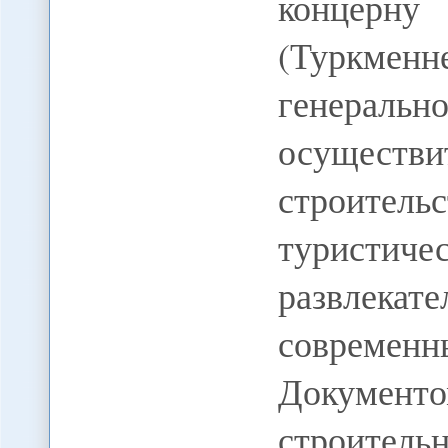
концерну 
(Туркмен
генеральн
осущест
строите
туристичес
развлекат
совреме
Докумен
строительн