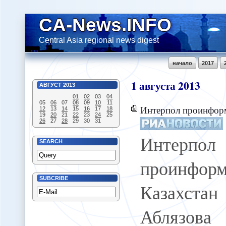
CA-News.INFO
Central Asia regional news digest
начало
2017
1
августа
2013
АВГУСТ
2013
01
02
03
04
05
06
07
08
09
10
11
Интерпол проинформировал Казахста
12
13
14
15
16
17
18
19
20
21
22
23
24
25
26
27
28
29
30
31
Интерпол
SEARCH
проинформ
SUBCRIBE
Казахста
Аблязова 