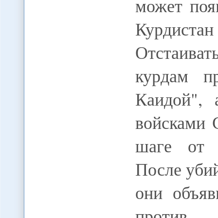
может поя
Курдистан
Отстаива
курдам п
Каидой", 
войсками 
шаге от 
После убий
они объя
против 