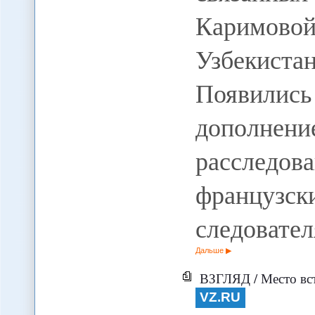
Каримов
Узбекис
Появилис
дополнен
расследов
француз
следовате
Дальше
ВЗГЛЯД / Место вст
VZ.RU