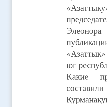
«Азатты
председат
Элеонор
публикации
«Азаттык» 
юг республ
Какие п
составил
Курманак