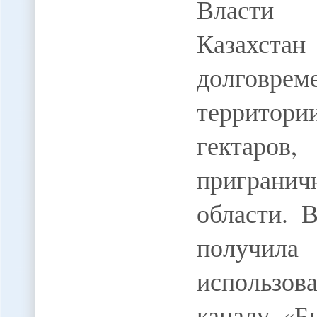
Власти 
Казахста
долговр
территор
гектаров
пригран
области. 
получила
использова
каналу «Б