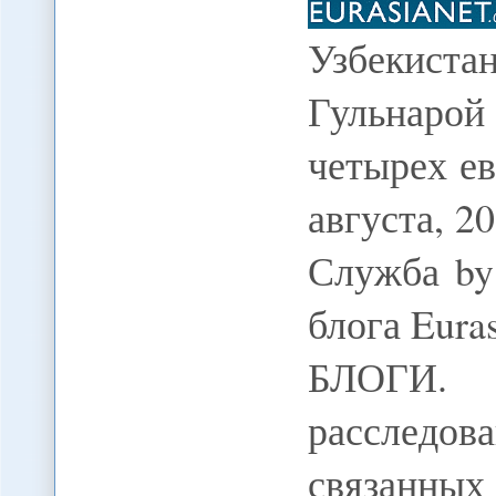
Узбекиста
Гульнарой
четырех ев
августа, 20
Служба by
блога Eur
БЛОГИ.
расследо
связанны