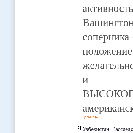
активност
Вашингтон
соперника 
положение
желательно
и по
ВЫСОКО
американск
Дальше
Узбекистан: Расследования связанных 