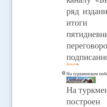
ряд издан
итоги с
пятиднев
перегово
подписанн
Дальше
На туркменском побережье
На туркме
построен