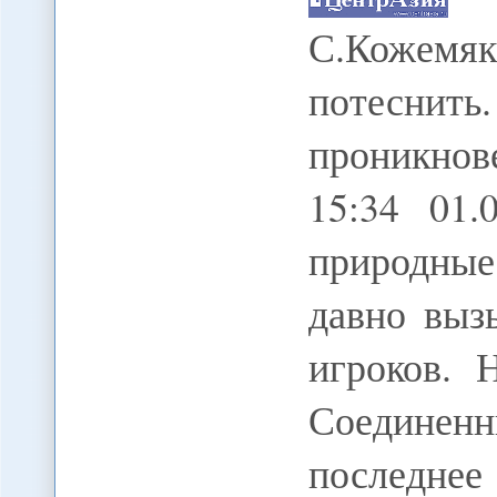
С.Кожем
потесни
проникно
15:34 01.
природные
давно выз
игроков. 
Соедине
последнее