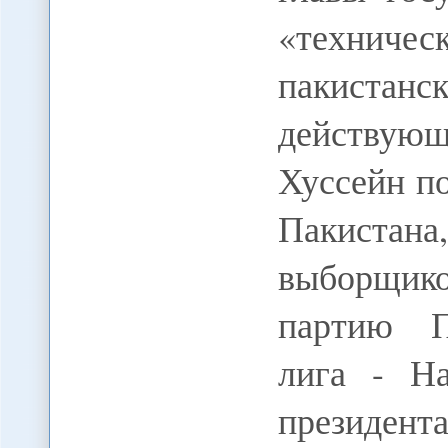
«техниче
пакистан
действу
Хуссейн п
Пакистан
выборщико
партию П
лига - На
президен