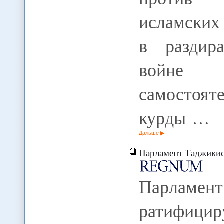
исламских 
в раздир
войне 
самостоят
курды …
Дальше
Парламент Таджикистана осенью р
Парламе
ратифицир