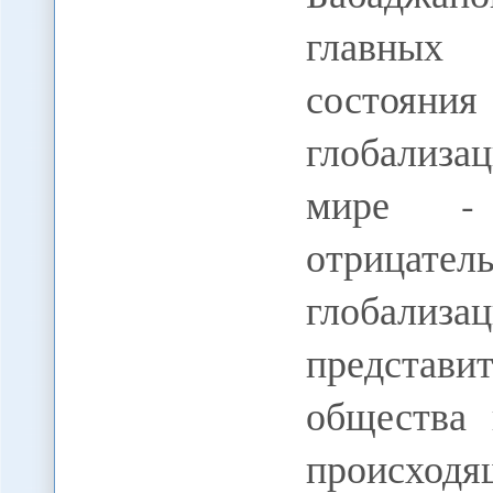
главных 
состоян
глобализа
мире -
отрицат
глобализ
предста
общества 
происходя