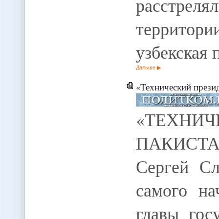
расстрел
территори
узбекская 
Дальше
«Технический прези
«ТЕХНИ
ПАКИСТАН
Сергей С
самого на
главы гос