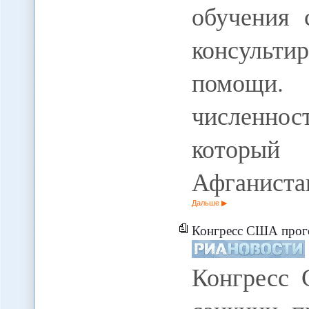
обучения 
консуль
помощи.
численност
который 
Афганиста
Дальше
Конгресс США прогол
Конгресс 