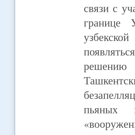
связи с у
границе 
узбекско
появлять
решению
Ташкентск
безапелля
пьяных к
«вооруже