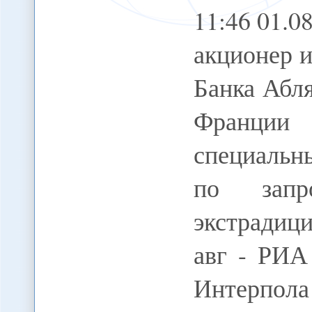
11:46 01.
акционер и
Банка Абл
Франци
специальн
по запр
экстради
авг - РИА
Интерпол