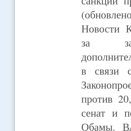
санкции п
(обновлен
Новости 
за зак
дополните
в связи 
Законопр
против 20
сенат и п
Обамы. 