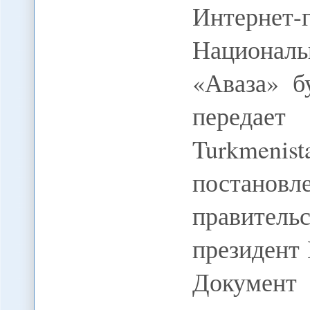
Интернет
Национал
«Аваза» б
передает 
Turkmeni
постано
правитель
президент
Документ 