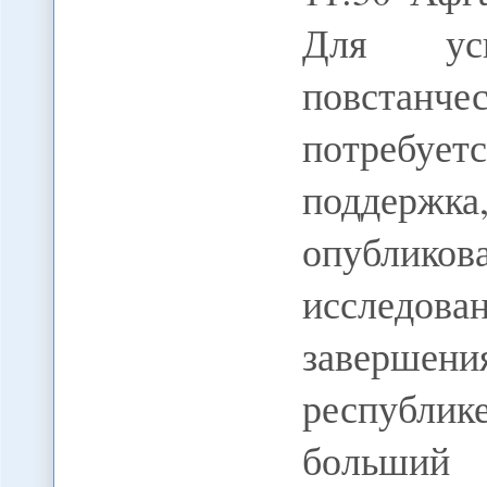
Для усп
повстанч
потребует
поддержк
опубликов
исследова
завершен
республик
больший 