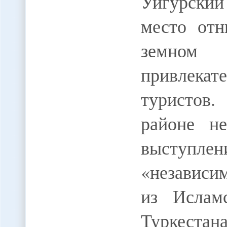
Уйгурский
место отн
земном 
привлека
туристов.
районе н
высту
«независи
из Ислам
Туркест