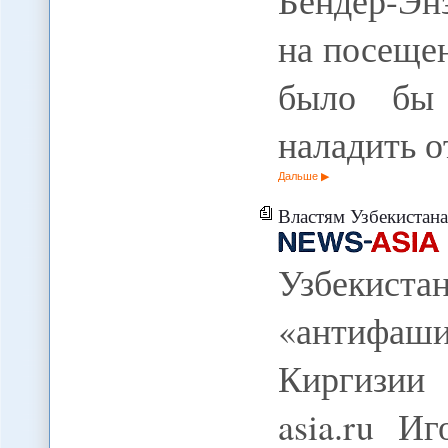
Бендер-Энз
на посеще
было бы 
наладить 
Дальше
Властям Узбекистана пос
Узбекис
«антифа
Киргизии
asia.ru И