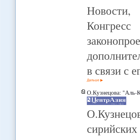
Новости,
Конгрес
закон
дополните
в связи с 
Дальше
О.Кузнецова: "Аль-Каида" сплотила с
О.Кузнец
сирийских